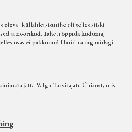
levat küllaltki sisutihe oli selles siiski
aised ja noorikud. Taheti õppida kuduma,
Selles osas ei pakkunud Haridusring midagi.
ainimata jätta Valgu Tarvitajate Ühisust, mis
hing