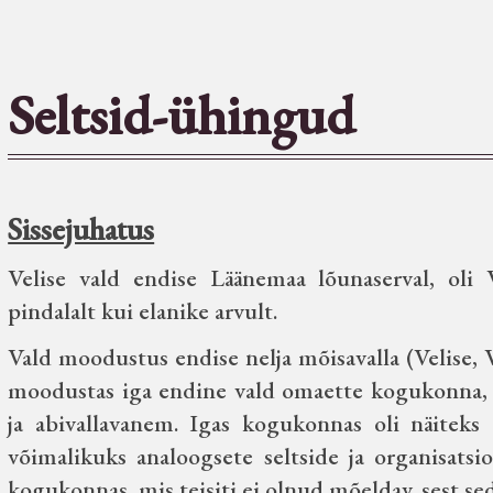
Seltsid-ühingud
Sissejuhatus
Velise vald endise Läänemaa lõunaserval, oli
pindalalt kui elanike arvult.
Vald moodustus endise nelja mõisavalla (Velise, V
moodustas iga endine vald omaette kogukonna, k
ja abivallavanem. Igas kogukonnas oli näiteks 
võimalikuks analoogsete seltside ja organisats
kogukonnas, mis teisiti ei olnud mõeldav, sest sed