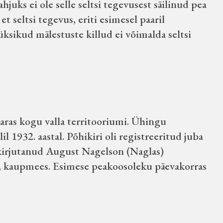
ahjuks ei ole selle seltsi tegevusest säilinud pea
t seltsi tegevus, eriti esimesel paaril
 üksikud mälestuste killud ei võimalda seltsi
aras kogu valla territooriumi. Ühingu
il 1932. aastal. Põhikiri oli registreeritud juba
la kirjutanud August Nagelson (Naglas)
r, kaupmees. Esimese peakoosoleku päevakorras