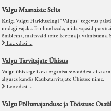
Valgu Maanaiste Selts
Kuigi Valgu Haridusringi “Valgus” tegevus paistis o
midagi vajaka. Ei olnud seda, mida vajasid peren
õmblema, maitsvaid toite keetma ja valmistama. 
Loe edasi …
Valgu Tarvitajate Ühisus
Valgu ühistegelikest organisatsioonidest ei saa m
alguses kandis Kaubatarvitajate Ühisuse nime.
Loe edasi …
Valgu Põllumajanduse ja Tööstuse Osaü