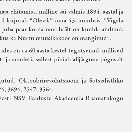
aja ehitamist, milline sai valmis 1894. aastal ja
bril kirjutab “Olevik” oma 43. numbris: “Vigala
 juba paar korda oma häält on kuulda andnud.
ine, kus ka Nurtu muusikakoor on mänginud”.
irides on ca 60 aasta kestel tegutsenud, millised
i ja suudeti, sellest püüab alljärgnev põgusalt
tud, Oktoobrirevolutsiooni ja Sotsialistliku
24, 3694, 2547, 3564.
a Eesti NSV Teaduste Akadeemia Raamatukogu