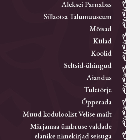
Aleksei Parnabas
Sillaotsa Talumuuseum
Mõisad
Külad
Koolid
Seltsid-ühingud
Aiandus
Tuletõrje
Õpperada
Muud koduloolist Velise mailt
Märjamaa ümbruse valdade
elanike nimekirjad seisuga