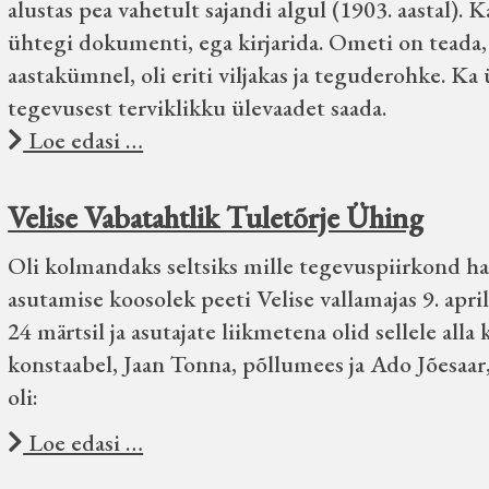
alustas pea vahetult sajandi algul (1903. aastal). K
ühtegi dokumenti, ega kirjarida. Ometi on teada, e
aastakümnel, oli eriti viljakas ja teguderohke. Ka
tegevusest terviklikku ülevaadet saada.
Loe edasi …
Velise Vabatahtlik Tuletõrje Ühing
Oli kolmandaks seltsiks mille tegevuspiirkond ha
asutamise koosolek peeti Velise vallamajas 9. aprill
24 märtsil ja asutajate liikmetena olid sellele al
konstaabel, Jaan Tonna, põllumees ja Ado Jõesaa
oli:
Loe edasi …