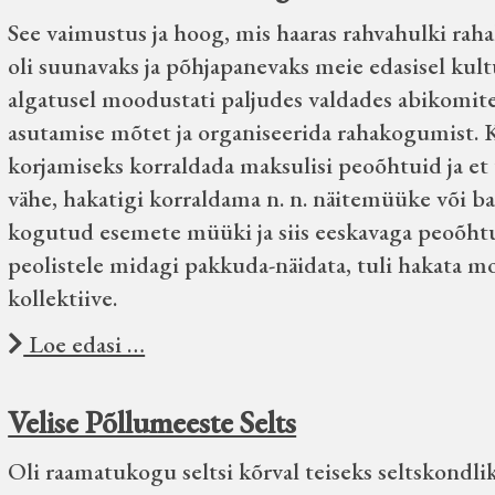
See vaimustus ja hoog, mis haaras rahvahulki rah
oli suunavaks ja põhjapanevaks meie edasisel kult
algatusel moodustati paljudes valdades abikomite
asutamise mõtet ja organiseerida rahakogumist. 
korjamiseks korraldada maksulisi peoõhtuid ja et 
vähe, hakatigi korraldama n. n. näitemüüke või ba
kogutud esemete müüki ja siis eeskavaga peoõhtui
peolistele midagi pakkuda-näidata, tuli hakata
kollektiive.
Loe edasi …
Velise Põllumeeste Selts
Oli raamatukogu seltsi kõrval teiseks seltskondl