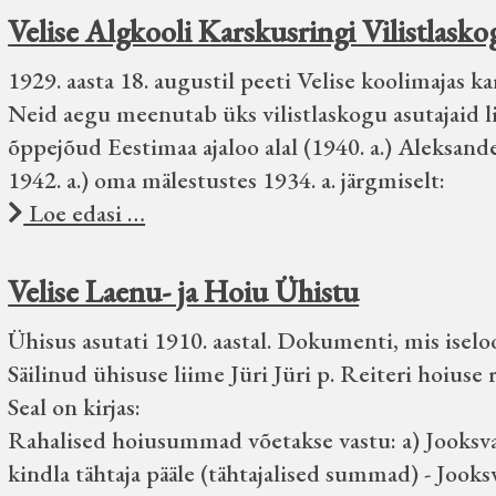
Velise Algkooli Karskusringi Vilistlasko
1929. aasta 18. augustil peeti Velise koolimajas k
Neid aegu meenutab üks vilistlaskogu asutajaid l
õppejõud Eestimaa ajaloo alal (1940. a.) Aleksande
1942. a.) oma mälestustes 1934. a. järgmiselt:
Loe edasi …
Velise Laenu- ja Hoiu Ühistu
Ühisus asutati 1910. aastal. Dokumenti, mis iselo
Säilinud ühisuse liime Jüri Jüri p. Reiteri hoius
Seal on kirjas:
Rahalised hoiusummad võetakse vastu: a) Jooksva 
kindla tähtaja pääle (tähtajalised summad) - Joo