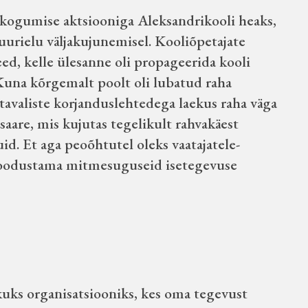
akogumise aktsiooniga Aleksandrikooli heaks,
uurielu väljakujunemisel. Kooliõpetajate
ed, kelle ülesanne oli propageerida kooli
Kuna kõrgemalt poolt oli lubatud raha
tavaliste korjanduslehtedega laekus raha väga
saare, mis kujutas tegelikult rahvakäest
d. Et aga peoõhtutel oleks vaatajatele-
 moodustama mitmesuguseid isetegevuse
ikuks organisatsiooniks, kes oma tegevust