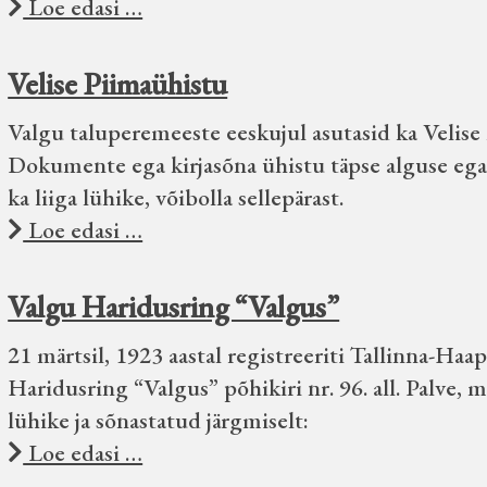
Loe edasi …
Velise Piimaühistu
Valgu taluperemeeste eeskujul asutasid ka Velis
Dokumente ega kirjasõna ühistu täpse alguse ega t
ka liiga lühike, võibolla sellepärast.
Loe edasi …
Valgu Haridusring “Valgus”
21 märtsil, 1923 aastal registreeriti Tallinna-H
Haridusring “Valgus” põhikiri nr. 96. all. Palve, 
lühike ja sõnastatud järgmiselt:
Loe edasi …