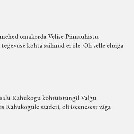
e mehed omakorda Velise Piimaühistu.
egevuse kohta säilinud ei ole. Oli selle eluiga
aapsalu Rahukogu kohtuistungil Valgu
mis Rahukogule saadeti, oli iseenesest väga