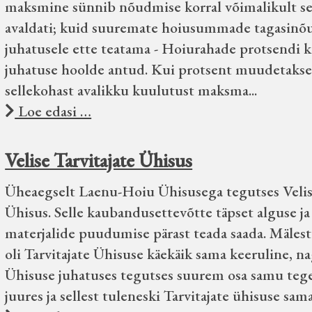
maksmine sünnib nõudmise korral võimalikult sels
avaldati; kuid suuremate hoiusummade tagasinõu
juhatusele ette teatama - Hoiurahade protsendi
juhatuse hoolde antud. Kui protsent muudetakse,
sellekohast avalikku kuulutust maksma...
Loe edasi …
Velise Tarvitajate Ühisus
Üheaegselt Laenu-Hoiu Ühisusega tegutses Velisel
Ühisus. Selle kaubandusettevõtte täpset alguse j
materjalide puudumise pärast teada saada. Mälest
oli Tarvitajate Ühisuse käekäik sama keeruline, na
Ühisuse juhatuses tegutses suurem osa samu tege
juures ja sellest tuleneski Tarvitajate ühisuse sa