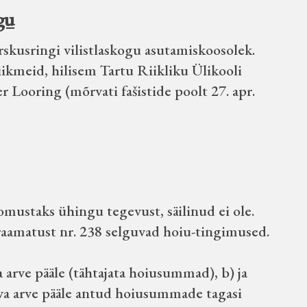
gu
arskusringi vilistlaskogu asutamiskoosolek.
iikmeid, hilisem Tartu Riikliku Ülikooli
r Looring (mõrvati fašistide poolt 27. apr.
omustaks ühingu tegevust, säilinud ei ole.
e raamatust nr. 238 selguvad hoiu-tingimused.
arve pääle (tähtajata hoiusummad), b) ja
ksva arve pääle antud hoiusummade tagasi