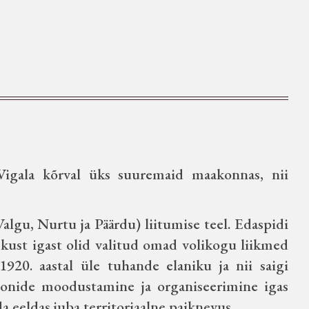
 Vigala kõrval üks suuremaid maakonnas, nii
algu, Nurtu ja Päärdu) liitumise teel. Edaspidi
ust igast olid valitud omad volikogu liikmed
1920. aastal üle tuhande elaniku ja nii saigi
ioonide moodustamine ja organiseerimine igas
a eeldas juba territoriaalne paiknevus.