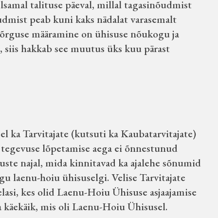
amal talituse päeval, millal tagasinõudmist
dmist peab kuni kaks nädalat varasemalt
 kõrguse määramine on ühisuse nõukogu ja
 siis hakkab see muutus üks kuu pärast
 ka Tarvitajate (kutsuti ka Kaubatarvitajate)
a tegevuse lõpetamise aega ei õnnestunud
uste najal, mida kinnitavad ka ajalehe sõnumid
gu laenu-hoiu ühisuselgi. Velise Tarvitajate
lasi, kes olid Laenu-Hoiu Ühisuse asjaajamise
ma käekäik, mis oli Laenu-Hoiu Ühisusel.