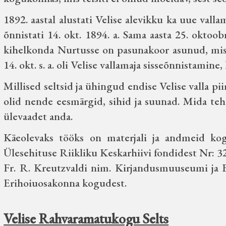
1892. aastal alustati Velise alevikku ka uue vallam
õnnistati 14. okt. 1894. a. Sama aasta 25. oktoo
kihelkonda Nurtusse on pasunakoor asunud, mis
14. okt. s. a. oli Velise vallamaja sisseõnnistam
Millised seltsid ja ühingud endise Velise valla pi
olid nende eesmärgid, sihid ja suunad. Mida teht
ülevaadet anda.
Käeolevaks tööks on materjali ja andmeid kogu
Ülesehituse Riikliku Keskarhiivi fondidest Nr: 3
Fr. R. Kreutzvaldi nim. Kirjandusmuuseumi j
Erihoiuosakonna kogudest.
Velise Rahvaramatukogu Selts