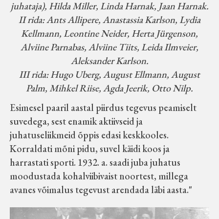
juhataja), Hilda Miller, Linda Harnak, Jaan Harnak.
II rida: Ants Allipere, Anastassia Karlson, Lydia
Kellmann, Leontine Neider, Herta Jürgenson,
Alviine Parnabas, Alviine Tiits, Leida Ilmveier,
Aleksander Karlson.
III rida: Hugo Uberg, August Ellmann, August
Palm, Mihkel Riise, Agda Jeerik, Otto Nilp.
Esimesel paaril aastal piirdus tegevus peamiselt
suvedega, sest enamik aktiivseid ja
juhatuseliikmeid õppis edasi keskkooles.
Korraldati mõni pidu, suvel käidi koos ja
harrastati sporti. 1932. a. saadi juba juhatus
moodustada kohalviibivaist noortest, millega
avanes võimalus tegevust arendada läbi aasta."