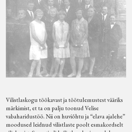
Vilistlaskogu töökavast ja töötulemustest vääriks
märkimist, et ta on palju toonud Velise
vabaharidustöö. Nii on huviõhtu ja “elava ajalehe”
moodused leidnud vilistlaste poolt esmakordselt