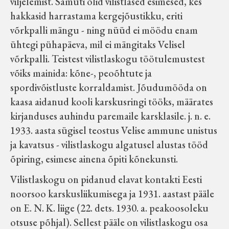
viljelemist. Samuti olid vilistlased esimesed, kes
hakkasid harrastama kergejõustikku, eriti
võrkpalli mängu - ning nüüd ei möödu enam
ühtegi pühapäeva, mil ei mängitaks Velisel
võrkpalli. Teistest vilistlaskogu töötulemustest
võiks mainida: kõne-, peoõhtute ja
spordivõistluste korraldamist. Jõudumööda on
kaasa aidanud kooli karskusringi tööks, määrates
kirjanduses auhindu paremaile karsklasile. j. n. e.
1933. aasta sügisel teostus Velise ammune unistus
ja kavatsus - vilistlaskogu algatusel alustas tööd
õpiring, esimese ainena õpiti kõnekunsti.
Vilistlaskogu on pidanud elavat kontakti Eesti
noorsoo karskusliikumisega ja 1931. aastast pääle
on E. N. K. liige (22. dets. 1930. a. peakoosoleku
otsuse põhjal). Sellest pääle on vilistlaskogu osa