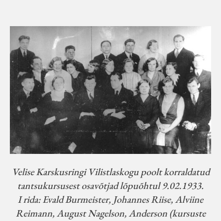
Koduleht on teoks saanud tänu Sillaotsa
Muuseumisõprade Seltsingu, Kohaliku
Omaalgatuse Programmi ja Märjamaa
Vallavalitsuse abile.
Velise Karskusringi Vilistlaskogu poolt korraldatud
tantsukursusest osavõtjad lõpuõhtul 9.02.1933.
I rida: Evald Burmeister, Johannes Riise, Alviine
Reimann, August Nagelson, Anderson (kursuste