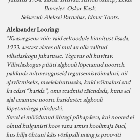
Ilmveier, Oskar Kask.
Seisavad: Aleksei Parnabas, Elmar Toots.
Aleksander Looring:
"Kaasaegsena võin vaid eeltoodule kinnitust lisada.
1933. aastast alates oli mul au olla valitud
vilistlaskogu juhatusse. Tegevus oli huvitav.
Vilistlaskogus püüti algkooli lõpetanud noortele
pakkuda mitmesuguseid tegutsemisvõimalusi, nii
ajaviitmiseks, meelelahutuseks, kuid võimalusi end
ka edasi “harida”, oma teadmisi täiendada, kuna sel
ajal enamuse noorte haridustee algkooli
lõpetamisega piirduski.
Suvel ei möödunud ühtegi pühapäeva, kui noored ei
olnud hulganisti koos vana armsa koolimaja õuel,
kus hilja õhtuni käis võrkpalli mäng ja prooviti