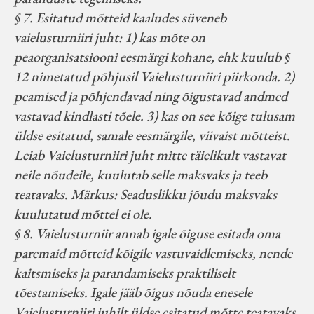
§ 7. Esitatud mõtteid kaaludes süveneb
vaielusturniiri juht: 1) kas mõte on
peaorganisatsiooni eesmärgi kohane, ehk kuulub §
12 nimetatud põhjusil Vaielusturniiri piirkonda. 2)
peamised ja põhjendavad ning õigustavad andmed
vastavad kindlasti tõele. 3) kas on see kõige tulusam
üldse esitatud, samale eesmärgile, viivaist mõtteist.
Leiab Vaielusturniiri juht mitte täielikult vastavat
neile nõudeile, kuulutab selle maksvaks ja teeb
teatavaks. Märkus: Seaduslikku jõudu maksvaks
kuulutatud mõttel ei ole.
§ 8. Vaielusturniir annab igale õiguse esitada oma
paremaid mõtteid kõigile vastuvaidlemiseks, nende
kaitsmiseks ja parandamiseks praktiliselt
tõestamiseks. Igale jääb õigus nõuda enesele
Vaielusturniiri juhilt üldse esitatud mõtte teatavaks