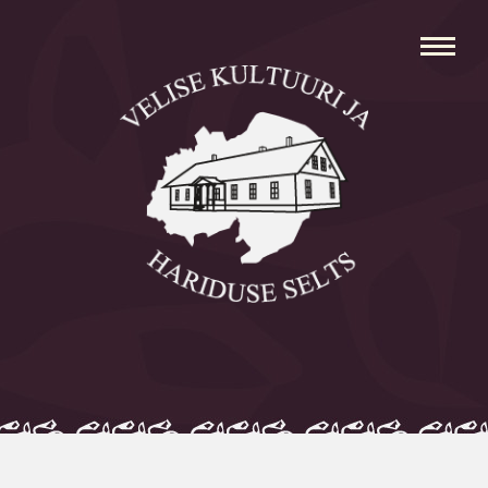
Avaleht
Aleksei Parnabas
Sillaotsa Talumuuseum
Mõisad
Külad
Koolid