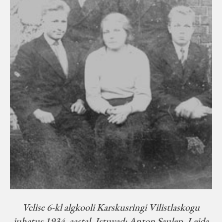
Velise 6-kl algkooli Karskusringi Vilistlaskogu
juhatus 1934. aastal. Istuvad: Anton Saulep, Leida