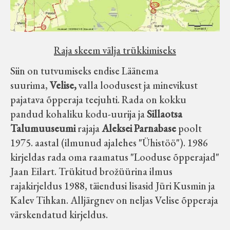
Velise kultuuri ja hariduse selts
Virtuaalnäitused
Raja skeem välja trükkimiseks
Siin on tutvumiseks endise Läänema
Otsi
suurima,
Velise,
valla loodusest ja minevikust
pajatava õpperaja teejuhti. Rada on kokku
Tagasiside
pandud kohaliku kodu-uurija ja
Sillaotsa
Talumuuseumi
rajaja
Aleksei Parnabase
poolt
1975. aastal (ilmunud ajalehes "Ühistöö"). 1986
kirjeldas rada oma raamatus "Looduse õpperajad"
Jaan Eilart. Trükitud brožüürina ilmus
rajakirjeldus 1988, täiendusi lisasid Jüri Kusmin ja
Kalev Tihkan. Alljärgnev on neljas Velise õpperaja
värskendatud kirjeldus.