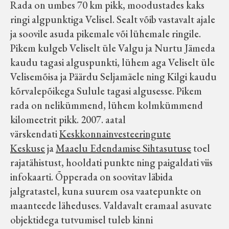
Rada on umbes 70 km pikk, moodustades kaks
Koduleht on teoks saanud tänu Sillaotsa
ringi algpunktiga Velisel. Sealt võib vastavalt ajale
Muuseumisõprade Seltsingu, Kohaliku
ja soovile asuda pikemale või lühemale ringile.
Omaalgatuse Programmi ja Märjamaa
Pikem kulgeb Veliselt üle Valgu ja Nurtu Jämeda
Vallavalitsuse abile.
kaudu tagasi alguspunkti, lühem aga Veliselt üle
Velisemõisa ja Päärdu Seljamäele ning Kilgi kaudu
kõrvalepõikega Sulule tagasi algusesse. Pikem
rada on nelikümmend, lühem kolmkümmend
kilomeetrit pikk. 2007. aatal
värskendati
Keskkonnainvesteeringute
Keskuse
ja
Maaelu Edendamise Sihtasutuse
toel
rajatähistust, hooldati punkte ning paigaldati viis
infokaarti. Õpperada on soovitav läbida
jalgratastel, kuna suurem osa vaatepunkte on
maanteede läheduses. Valdavalt eramaal asuvate
objektidega tutvumisel tuleb kinni