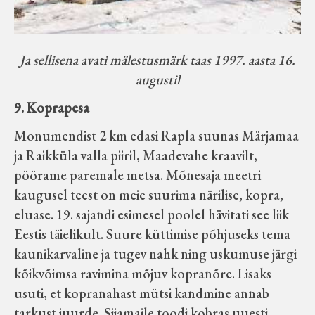
Ja sellisena avati mälestusmärk taas 1997. aasta 16.
augustil
9. Koprapesa
Monumendist 2 km edasi Rapla suunas Märjamaa
ja Raikküla valla piiril, Maadevahe kraavilt,
pöörame paremale metsa. Mõnesaja meetri
kaugusel teest on meie suurima närilise, kopra,
eluase. 19. sajandi esimesel poolel hävitati see liik
Eestis täielikult. Suure küttimise põhjuseks tema
kaunikarvaline ja tugev nahk ning uskumuse järgi
kõikvõimsa ravimina mõjuv kopranõre. Lisaks
usuti, et kopranahast mütsi kandmine annab
tarkust juurde. Siiamaile toodi kobras uuesti