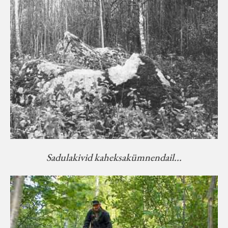
Sadulakivid kaheksakümnendail...