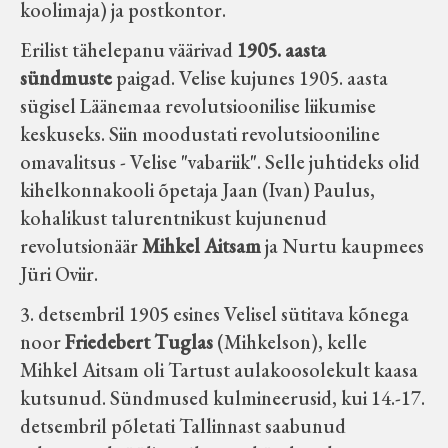
koolimaja) ja postkontor.
Erilist tähelepanu väärivad
1905. aasta
sündmuste
paigad. Velise kujunes 1905. aasta
sügisel Läänemaa revolutsioonilise liikumise
keskuseks. Siin moodustati revolutsiooniline
omavalitsus - Velise "vabariik". Selle juhtideks olid
kihelkonnakooli õpetaja Jaan (Ivan) Paulus,
kohalikust talurentnikust kujunenud
revolutsionäär
Mihkel Aitsam
ja Nurtu kaupmees
Jüri Oviir.
3. detsembril 1905 esines Velisel sütitava kõnega
noor
Friedebert Tuglas
(Mihkelson), kelle
Mihkel Aitsam oli Tartust aulakoosolekult kaasa
kutsunud. Sündmused kulmineerusid, kui 14.-17.
detsembril põletati Tallinnast saabunud