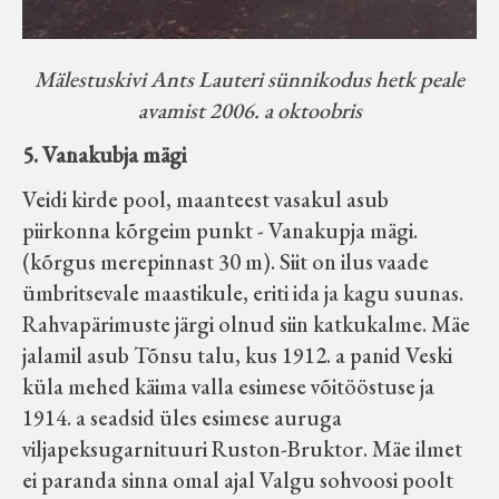
Mälestuskivi Ants Lauteri sünnikodus hetk peale
avamist 2006. a oktoobris
5. Vanakubja mägi
Veidi kirde pool, maanteest vasakul asub
piirkonna kõrgeim punkt - Vanakupja mägi.
(kõrgus merepinnast 30 m). Siit on ilus vaade
ümbritsevale maastikule, eriti ida ja kagu suunas.
Rahvapärimuste järgi olnud siin katkukalme. Mäe
jalamil asub Tõnsu talu, kus 1912. a panid Veski
küla mehed käima valla esimese võitööstuse ja
1914. a seadsid üles esimese auruga
viljapeksugarnituuri Ruston-Bruktor. Mäe ilmet
ei paranda sinna omal ajal Valgu sohvoosi poolt