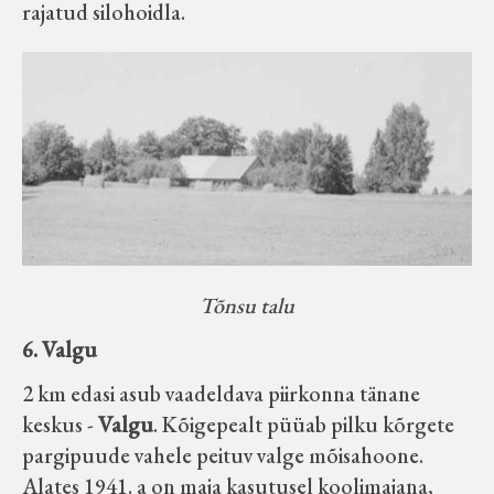
rajatud silohoidla.
Tõnsu talu
6. Valgu
2 km edasi asub vaadeldava piirkonna tänane
keskus -
Valgu
. Kõigepealt püüab pilku kõrgete
pargipuude vahele peituv valge mõisahoone.
Alates 1941. a on maja kasutusel koolimajana,