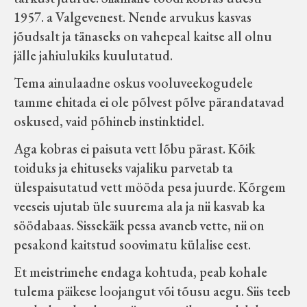
1957. a Valgevenest. Nende arvukus kasvas
jõudsalt ja tänaseks on vahepeal kaitse all olnu
jälle jahiulukiks kuulutatud.
Tema ainulaadne oskus vooluveekogudele
tamme ehitada ei ole põlvest põlve pärandatavad
oskused, vaid põhineb instinktidel.
Aga kobras ei paisuta vett lõbu pärast. Kõik
toiduks ja ehituseks vajaliku parvetab ta
ülespaisutatud vett mööda pesa juurde. Kõrgem
veeseis ujutab üle suurema ala ja nii kasvab ka
söödabaas. Sissekäik pessa avaneb vette, nii on
pesakond kaitstud soovimatu külalise eest.
Et meistrimehe endaga kohtuda, peab kohale
tulema päikese loojangut või tõusu aegu. Siis teeb