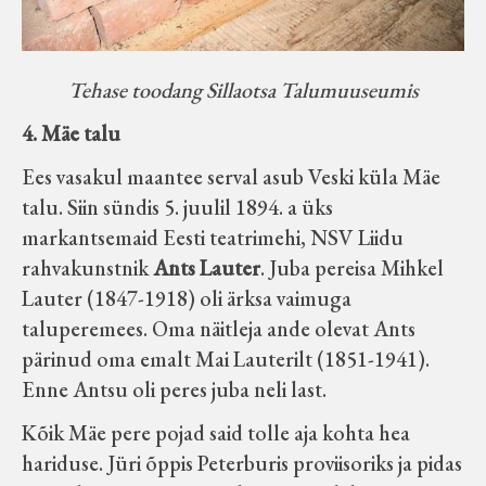
Tehase toodang Sillaotsa Talumuuseumis
4. Mäe talu
Ees vasakul maantee serval asub Veski küla Mäe
talu. Siin sündis 5. juulil 1894. a üks
markantsemaid Eesti teatrimehi, NSV Liidu
rahvakunstnik
Ants Lauter
. Juba pereisa Mihkel
Lauter (1847-1918) oli ärksa vaimuga
taluperemees. Oma näitleja ande olevat Ants
pärinud oma emalt Mai Lauterilt (1851-1941).
Enne Antsu oli peres juba neli last.
Kõik Mäe pere pojad said tolle aja kohta hea
hariduse. Jüri õppis Peterburis proviisoriks ja pidas