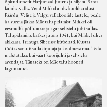
õpitud ametit Harjumaal Juurus ja hiljem Pärnu
kandis Kallis. Vend Mihkel andis kooliharidust
Päärdu, Velise ja Valgu vallakoolide lastele., peale
isa surma jätkas Mäe talu pidamist. Mihkel oli
eesrindlik põllumees ja agar seltsielu juht vallas.
Talupidamine katkes juunis 1941, kui Mihkel ühes
abikaasa Triinuga Siberisse küüditati. Kustas
töötas samuti vallakirjutaja ja koolmeistrina. Teda
mäletatakse kui väärt koorijuhti ja seltsielu
arendajat. Tänaseks on Mäe talu hooned
lagunenud.