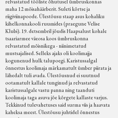
relvastatud tööliste õhutusel ümbruskonnas
maha 12 mõisahäärberit. Suleti kõrtse ja
riigiviinapoode. Ülestõusu staap asus kohaliku
kihelkonnakooli ruumides (praegune Velise
Klubi). 19. detsembril jõudis Haapsalust kohale
tsaariarmee väeosa koos ümbruskonna
relvastatud mõisnikega - niinimetatud
mustsajalised. Selleks ajaks oli koolimajja
kogunenud hulk talupoegi. Karistussalgal
õnnestus koolimaja märkamatult ümber piirata ja
lähedalt tuli avada. Ülestõusnud ei suutnud
ootamatult kallale tunginud ja relvastatud
karistussalgale vastu panna ning taanduti
koolimaja taga asuva jõe kõrgete kallaste varjus.
Tekkinud tulevahetuses said surma viis ja haavata
kaheksa meest. Ülestõusu juhtidel õnnestus