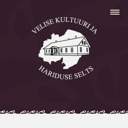
Avaleht
Aleksei Parnabas
Sillaotsa Talumuuseum
Mõisad
Külad
Koolid