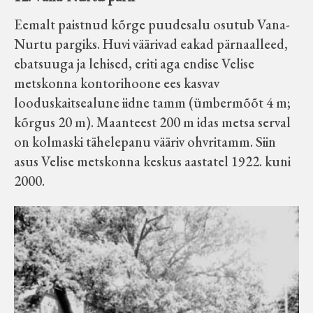
Eemalt paistnud kõrge puudesalu osutub Vana-
Nurtu pargiks. Huvi väärivad eakad pärnaalleed,
ebatsuuga ja lehised, eriti aga endise Velise
metskonna kontorihoone ees kasvav
looduskaitsealune iidne tamm (ümbermõõt 4 m;
kõrgus 20 m). Maanteest 200 m idas metsa serval
on kolmaski tähelepanu vääriv ohvritamm. Siin
asus Velise metskonna keskus aastatel 1922. kuni
2000.