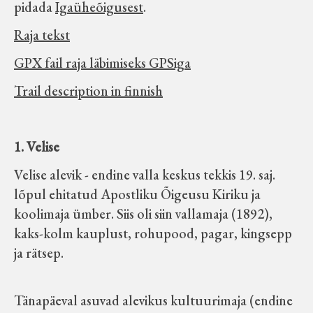
pidada
Igaüheõigusest
.
Raja tekst
GPX fail raja läbimiseks GPSiga
Trail description in finnish
1. Velise
Velise alevik - endine valla keskus tekkis 19. saj.
lõpul ehitatud Apostliku Õigeusu Kiriku ja
koolimaja ümber. Siis oli siin vallamaja (1892),
kaks-kolm kauplust, rohupood, pagar, kingsepp
ja rätsep.
Tänapäeval asuvad alevikus kultuurimaja (endine