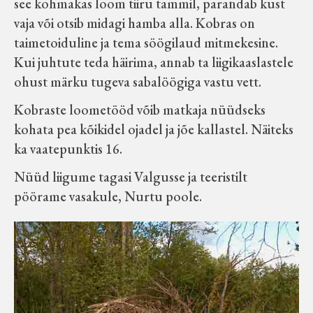
see kohmakas loom tiiru tammil, parandab kust
vaja või otsib midagi hamba alla. Kobras on
taimetoiduline ja tema söögilaud mitmekesine.
Kui juhtute teda häirima, annab ta liigikaaslastele
ohust märku tugeva sabalöögiga vastu vett.
Kobraste loometööd võib matkaja nüüdseks
kohata pea kõikidel ojadel ja jõe kallastel. Näiteks
ka vaatepunktis 16.
Nüüd liigume tagasi Valgusse ja teeristilt
pöörame vasakule, Nurtu poole.