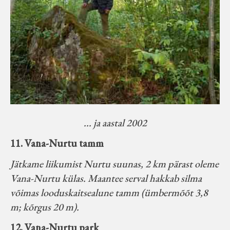
... ja aastal 2002
11. Vana-Nurtu tamm
Jätkame liikumist Nurtu suunas, 2 km pärast oleme
Vana-Nurtu külas. Maantee serval hakkab silma
võimas looduskaitsealune tamm (ümbermõõt 3,8
m; kõrgus 20 m).
12. Vana-Nurtu park