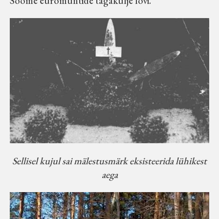
Soome euromüntide tagakülje lõvi.
Sellisel kujul sai mälestusmärk eksisteerida lühikest
aega