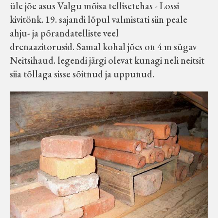
üle jõe asus Valgu mõisa tellisetehas - Lossi
kivitönk. 19. sajandi lõpul valmistati siin peale
ahju- ja põrandatelliste veel
drenaazitorusid. Samal kohal jões on 4 m sügav
Neitsihaud. legendi järgi olevat kunagi neli neitsit
siia tõllaga sisse sõitnud ja uppunud.