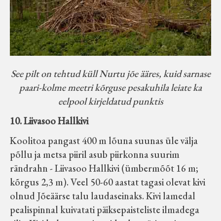
See pilt on tehtud küll Nurtu jõe ääres, kuid sarnase
paari-kolme meetri kõrguse pesakuhila leiate ka
eelpool kirjeldatud punktis
10. Liivasoo Hallkivi
Koolitoa pangast 400 m lõuna suunas üle välja
põllu ja metsa piiril asub piirkonna suurim
rändrahn - Liivasoo Hallkivi (ümbermõõt 16 m;
kõrgus 2,3 m). Veel 50-60 aastat tagasi olevat kivi
olnud Jõeäärse talu laudaseinaks. Kivi lamedal
pealispinnal kuivatati päiksepaisteliste ilmadega