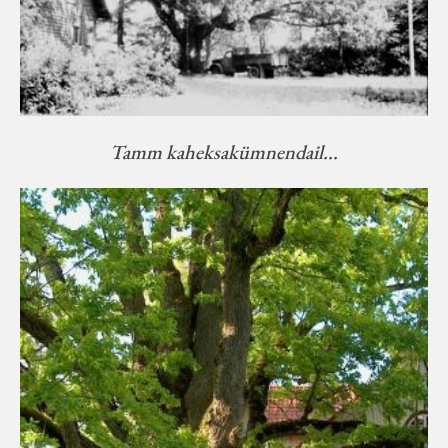
Tamm kaheksakümnendail...