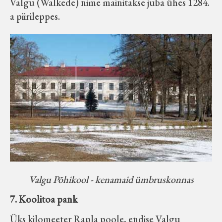
Valgu (Walkede) nime mainitakse juba ühes 1284.
a piirileppes.
Valgu Põhikool - kenamaid ümbruskonnas
7. Koolitoa pank
Üks kilomeeter Rapla poole, endise Valgu