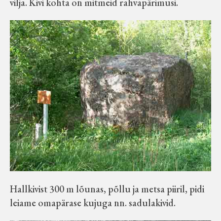
vilja. Kivi kohta on mitmeid rahvapärimusi.
Hallkivist 300 m lõunas, põllu ja metsa piiril, pidi
leiame omapärase kujuga nn. sadulakivid.