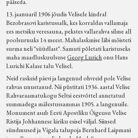
pääseda.
13. jaanuaril 1906 jõudis Velisele kindral
Bezobrasovi karistussalk, kes korraldas vallamaja
ees metsiku veresauna, pekstes vallarahva silme all
poolsurnuks 14 meest. Mahalaskmise läbi mõisteti
surma neli "süüdlast". Samuti põletati karistuseks
maha maadluskuulsuse
Georg Lurich
onu Hans
Lurichi Kalase talu Velisel.
Neid raskeid päevi ja langenud ohvreid pole Velise
rahvas unustanud. Nii püstitati 1936. aastal Velise
Rahvaraamatukogu Seltsi eestvõttel annetatud
summadega mälestussammas 1905. a langenuile.
Monument asub Eesti Apostliku Õigeusu Velise
Ristija Johhannese kiriku esisel väljal. Siinsed
sündmused ja Vigala talupoja Bernhard Laipmani