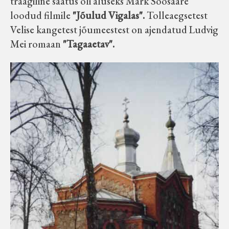
traagiline saatus oli aluseks Mark Soosaare
loodud filmile
"Jõulud Vigalas".
Tolleaegsetest
Velise kangetest jõumeestest on ajendatud Ludvig
Mei romaan
"Tagaaetav".