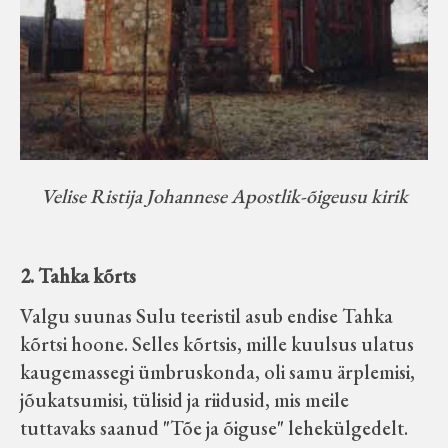
Velise Ristija Johannese Apostlik-õigeusu kirik
2. Tahka kõrts
Valgu suunas Sulu teeristil asub endise Tahka
kõrtsi hoone. Selles kõrtsis, mille kuulsus ulatus
kaugemassegi ümbruskonda, oli samu ärplemisi,
jõukatsumisi, tülisid ja riidusid, mis meile
tuttavaks saanud "Tõe ja õiguse" lehekülgedelt.