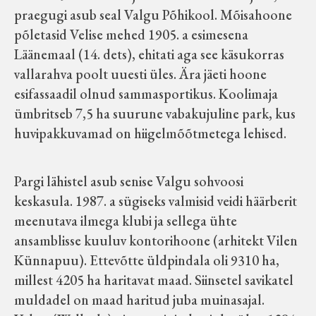
praegugi asub seal Valgu Põhikool. Mõisahoone
põletasid Velise mehed 1905. a esimesena
Läänemaal (14. dets), ehitati aga see käsukorras
vallarahva poolt uuesti üles. Ära jäeti hoone
esifassaadil olnud sammasportikus. Koolimaja
ümbritseb 7,5 ha suurune vabakujuline park, kus
huvipakkuvamad on hiigelmõõtmetega lehised.
Pargi lähistel asub senise Valgu sohvoosi
keskasula. 1987. a sügiseks valmisid veidi häärberit
meenutava ilmega klubi ja sellega ühte
ansamblisse kuuluv kontorihoone (arhitekt Vilen
Künnapuu). Ettevõtte üldpindala oli 9310 ha,
millest 4205 ha haritavat maad. Siinsetel savikatel
muldadel on maad haritud juba muinasajal.