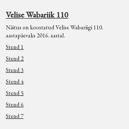
Velise kultuuri ja hariduse selts
Velise Wabariik 110
Virtuaalnäitused
Näitus on koostatud Velise Wabariigi 110.
aastapäevaks 2016. aastal.
Otsi
Stend 1
Stend 2
Tagasiside
Stend 3
Stend 4
Stend 5
Stend 6
Stend 7