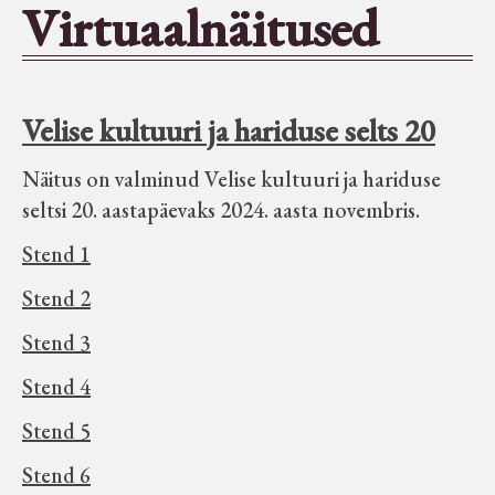
Virtuaalnäitused
Seltsid-ühingud
Aiandus
Velise kultuuri ja hariduse selts 20
Tuletõrje
Näitus on valminud Velise kultuuri ja hariduse
seltsi 20. aastapäevaks 2024. aasta novembris.
Õpperada
Stend 1
Stend 2
Muud koduloolist Velise mailt
Stend 3
Märjamaa ümbruse valdade
Stend 4
elanike nimekirjad seisuga
Stend 5
15.12.1938
Stend 6