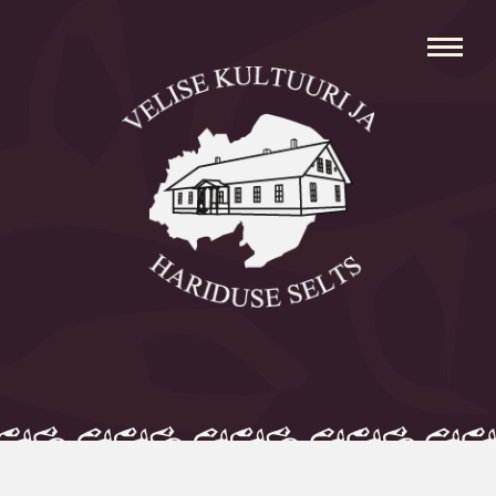
Avaleht
Aleksei Parnabas
Sillaotsa Talumuuseum
Mõisad
Külad
Koolid