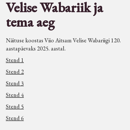
Velise Wabariik ja
Seltsid-ühingud
tema aeg
Aiandus
Näituse koostas Viio Aitsam Velise Wabariigi 120.
Tuletõrje
aastapäevaks 2025. aastal.
Stend 1
Õpperada
Stend 2
Muud koduloolist Velise mailt
Stend 3
Stend 4
Märjamaa ümbruse valdade
Stend 5
elanike nimekirjad seisuga
15.12.1938
Stend 6