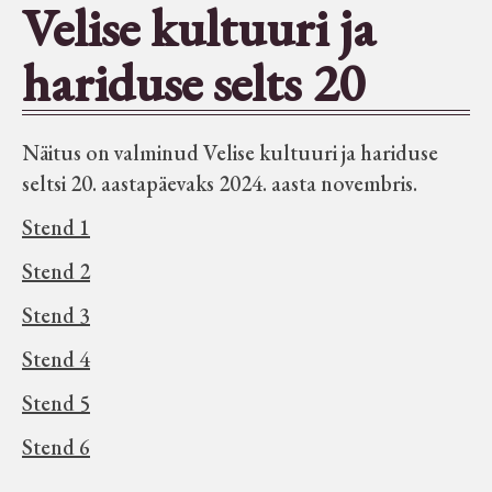
Velise kultuuri ja
Seltsid-ühingud
hariduse selts 20
Aiandus
Näitus on valminud Velise kultuuri ja hariduse
Tuletõrje
seltsi 20. aastapäevaks 2024. aasta novembris.
Stend 1
Õpperada
Stend 2
Muud koduloolist Velise mailt
Stend 3
Stend 4
Märjamaa ümbruse valdade
Stend 5
elanike nimekirjad seisuga
15.12.1938
Stend 6