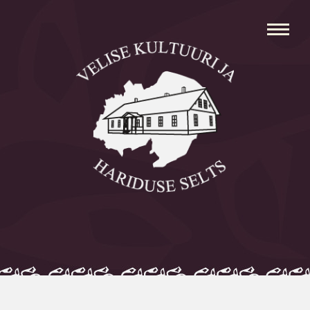
Avaleht
Aleksei Parnabas
Sillaotsa Talumuuseum
Mõisad
Külad
Koolid