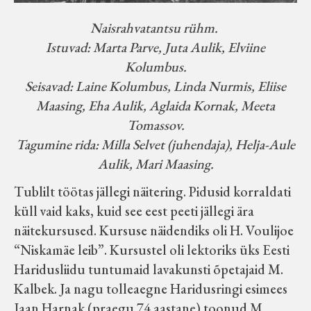
Naisrahvatantsu rühm.
Istuvad: Marta Parve, Juta Aulik, Elviine
Kolumbus.
Seisavad: Laine Kolumbus, Linda Nurmis, Eliise
Maasing, Eha Aulik, Aglaida Kornak, Meeta
Tomassov.
Tagumine rida: Milla Selvet (juhendaja), Helja-Aule
Aulik, Mari Maasing.
Tublilt töötas jällegi näitering. Pidusid korraldati
küll vaid kaks, kuid see eest peeti jällegi ära
näitekursused. Kursuse näidendiks oli H. Voulijoe
“Niskamäe leib”. Kursustel oli lektoriks üks Eesti
Haridusliidu tuntumaid lavakunsti õpetajaid M.
Kalbek. Ja nagu tolleaegne Haridusringi esimees
Jaan Harnak (praegu 74 aastane) toonud M.