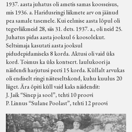
1937. aasta juhatus oli ametis samas koosseisus,
mis 1936. a. Haridusringi liikmete arv on jäänud
pea samale tasemele. Kui eelmise aasta lõpul oli
tegevliikmeid 28, siis 31. dets. 1937. a., oli neid 25.
Juhatus pidas aasta jooksul 6 koosolekut.
Seltsimaja kasutati aasta jooksul
pidudepidamiseks 8 korda. Aktusi oli vaid üks
kord. Toimus ka üks kontsert. laulukoori ja
näidendi harjutusi peeti 15 korda. Küllalt arvukas
oli endiselt ringi näiteseltskond, kuhu kuulus 20
liiget. Ära õpiti küll vaid kaks näidendit:
J. Jaik “Sinep ja sool”, tehti 10 proovi
P. Linnus “Sulane Poolast”, tehti 12 proovi