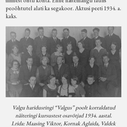
inimest õhtu kohta. Enne näitemängu laulis
peoõhtutel alati ka segakoor. Aktusi peeti 1934. a.
kaks.
Valgu haridusringi “Valgus” poolt korraldatud
näiteringi kursustest osavõtjad 1934. aastal.
I.rida: Maasing Viktor, Kornak Aglaida, Valdek