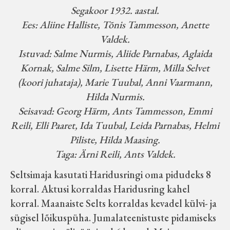
Segakoor 1932. aastal.
Ees: Aliine Halliste, Tõnis Tammesson, Anette
Valdek.
Istuvad: Salme Nurmis, Aliide Parnabas, Aglaida
Kornak, Salme Silm, Lisette Härm, Milla Selvet
(koori juhataja), Marie Tuubal, Anni Vaarmann,
Hilda Nurmis.
Seisavad: Georg Härm, Ants Tammesson, Emmi
Reili, Elli Paaret, Ida Tuubal, Leida Parnabas, Helmi
Piliste, Hilda Maasing.
Taga: Ärni Reili, Ants Valdek.
Seltsimaja kasutati Haridusringi oma pidudeks 8
korral. Aktusi korraldas Haridusring kahel
korral. Maanaiste Selts korraldas kevadel külvi- ja
sügisel lõikuspüha. Jumalateenistuste pidamiseks