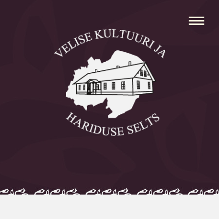
Avaleht
Aleksei Parnabas
Sillaotsa Talumuuseum
Mõisad
Külad
Koolid