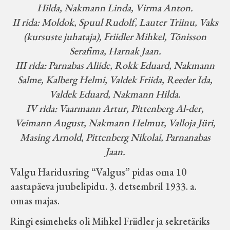
Hilda, Nakmann Linda, Virma Anton.
II rida: Moldok, Spuul Rudolf, Lauter Triinu, Vaks
(kursuste juhataja), Friidler Mihkel, Tõnisson
Serafima, Harnak Jaan.
III rida: Parnabas Aliide, Rokk Eduard, Nakmann
Salme, Kalberg Helmi, Valdek Friida, Reeder Ida,
Valdek Eduard, Nakmann Hilda.
IV rida: Vaarmann Artur, Pittenberg Al-der,
Veimann August, Nakmann Helmut, Valloja Jüri,
Masing Arnold, Pittenberg Nikolai, Parnanabas
Jaan.
Valgu Haridusring “Valgus” pidas oma 10
aastapäeva juubelipidu. 3. detsembril 1933. a.
omas majas.
Ringi esimeheks oli Mihkel Friidler ja sekretäriks