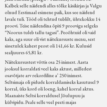
Kalbek selle näidendi alles tõlke käsikirjas ja Valgu
olnud Eestimaal esimene paik, kus see näidend
lavale tuli. Tööd oli tehtud tublilt, ühtekokku 14
proovi. Teise näidendina õpiti 9 prooviga selgeks
“Noorus tuleb tallu tagasi”. Peoõhtuid oli vaid
kaks, aga suur oli vist näitekursuste menu, sest
sissetulek kahest peost oli 141,66 kr. Kulusid
sealjuures 65,81 kr.
Näitekursustest võttis osa 25 inimest. Aasta
jooksul korraldati veel kaks aktust, milledest
osavõtjate arv rekordiline a’ 250 inimest.
Seltsimaja oli pidude korraldamiseks kasutusel 9
korral, üks kord oli loeng, kahel korral aktus.
Maanaiste Seltsi korraldusel Jõulupuu ja
külvipidu. Peale selle veel peeti majas