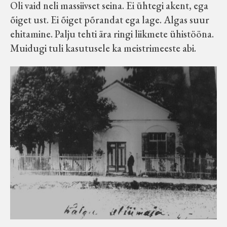
Oli vaid neli massiivset seina. Ei ühtegi akent, ega
õiget ust. Ei õiget põrandat ega lage. Algas suur
ehitamine. Palju tehti ära ringi liikmete ühistööna.
Muidugi tuli kasutusele ka meistrimeeste abi.