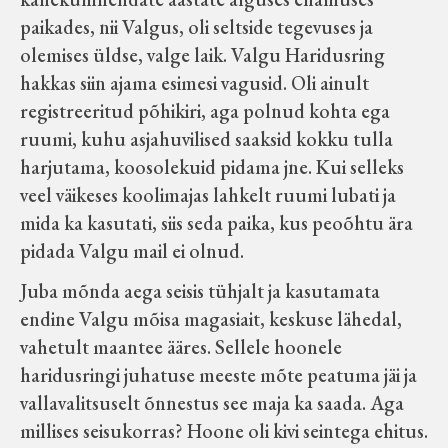
paikades, nii Valgus, oli seltside tegevuses ja
olemises üldse, valge laik. Valgu Haridusring
hakkas siin ajama esimesi vagusid. Oli ainult
registreeritud põhikiri, aga polnud kohta ega
ruumi, kuhu asjahuvilised saaksid kokku tulla
harjutama, koosolekuid pidama jne. Kui selleks
veel väikeses koolimajas lahkelt ruumi lubati ja
mida ka kasutati, siis seda paika, kus peoõhtu ära
pidada Valgu mail ei olnud.
Juba mõnda aega seisis tühjalt ja kasutamata
endine Valgu mõisa magasiait, keskuse lähedal,
vahetult maantee ääres. Sellele hoonele
haridusringi juhatuse meeste mõte peatuma jäi ja
vallavalitsuselt õnnestus see maja ka saada. Aga
millises seisukorras? Hoone oli kivi seintega ehitus.