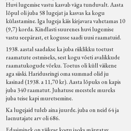
Huvi lugemise vastu kasvab väga tunduvalt. Aasta
lõpul oli juba 58 lugejat ja kasvas ka kogu
külastamine. Iga lugeja käis kirjavara vahetamas 10
(9,7) korda. Kindlasti suurenes huvi lugemise
vastu seepärast, et kogusse saadi uusi raamatuid.
1938. aastal saadakse ka juba riiklikku toetust
raamatute ostmiseks, sest kogu võeti avalikkude
raamatukogude võrku. Toetus oli küll väikene
aga siiski. Haridusringi oma summad olid ju
kasinad (1938. a 11,70 kr). Aasta lõpuks on kapis
juba 340 raamatut. Juhatuse meestele mureks
juba teise kapi muretsemine.
Ka lugejaid tuleb aina juurde. juba on neid 64 ja
laenutajate arv oli 686.
Edasiminek on väikese kogu jaoks märgatav.