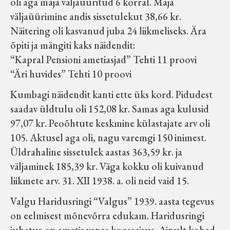
oli aga maja väljaüüritud 6 korral. Maja
väljaüürimine andis sissetulekut 38,66 kr.
Näitering oli kasvanud juba 24 liikmeliseks. Ära
õpiti ja mängiti kaks näidendit:
“Kapral Pensioni ametiasjad” Tehti 11 proovi
“Äri huvides” Tehti 10 proovi
Kumbagi näidendit kanti ette üks kord. Pidudest
saadav üldtulu oli 152,08 kr. Samas aga kulusid
97,07 kr. Peoõhtute keskmine külastajate arv oli
105. Aktusel aga oli, nagu varemgi 150 inimest.
Üldrahaline sissetulek aastas 363,59 kr. ja
väljaminek 185,39 kr. Väga kokku oli kuivanud
liikmete arv. 31. XII 1938. a. oli neid vaid 15.
Valgu Haridusringi “Valgus” 1939. aasta tegevus
on eelmisest mõnevõrra edukam. Haridusringi
juhatus on ametis vanas koosseisus. Ainult kohad