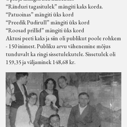
“Ränduri tagasitulek” mängiti kaks korda.
“Patuoinas” mängiti üks kord
“Preedik Pudirull” mängiti üks kord
“Roosad prillid” mängiti üks kord
Aktusi peeti kaks ja siin oli publikut poole rohkem
- 150 inimest. Publiku arvu vähenemine mõjus
tunduvalt ka ringi sissetulekutele. Sissetulek oli
159,35 ja väljaminek 148,68 kr.