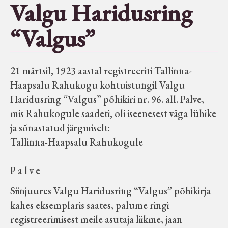
Valgu Haridusring
Seltsid-ühingud
“Valgus”
Aiandus
21 märtsil, 1923 aastal registreeriti Tallinna-
Tuletõrje
Haapsalu Rahukogu kohtuistungil Valgu
Haridusring “Valgus” põhikiri nr. 96. all. Palve,
Õpperada
mis Rahukogule saadeti, oli iseenesest väga lühike
ja sõnastatud järgmiselt:
Tallinna-Haapsalu Rahukogule
Muud koduloolist Velise mailt
P a l v e
Märjamaa ümbruse valdade
elanike nimekirjad seisuga
Siinjuures Valgu Haridusring “Valgus” põhikirja
kahes eksemplaris saates, palume ringi
15.12.1938
registreerimisest meile asutaja liikme, jaan