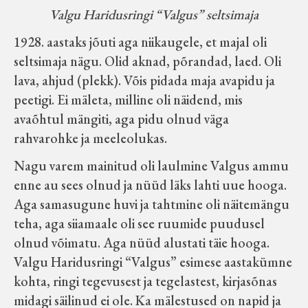
Valgu Haridusringi “Valgus” seltsimaja
1928. aastaks jõuti aga niikaugele, et majal oli
seltsimaja nägu. Olid aknad, põrandad, laed. Oli
lava, ahjud (plekk). Võis pidada maja avapidu ja
peetigi. Ei mäleta, milline oli näidend, mis
avaõhtul mängiti, aga pidu olnud väga
rahvarohke ja meeleolukas.
Nagu varem mainitud oli laulmine Valgus ammu
enne au sees olnud ja nüüd läks lahti uue hooga.
Aga samasugune huvi ja tahtmine oli näitemängu
teha, aga siiamaale oli see ruumide puudusel
olnud võimatu. Aga nüüd alustati täie hooga.
Valgu Haridusringi “Valgus” esimese aastakümne
kohta, ringi tegevusest ja tegelastest, kirjasõnas
midagi säilinud ei ole. Ka mälestused on napid ja