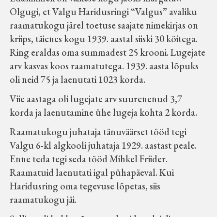
Olgugi, et Valgu Haridusringi “Valgus” avaliku
raamatukogu järel toetuse saajate nimekirjas on
kriips, täienes kogu 1939. aastal siiski 30 köitega.
Ring eraldas oma summadest 25 krooni. Lugejate
arv kasvas koos raamatutega. 1939. aasta lõpuks
oli neid 75 ja laenutati 1023 korda.
Viie aastaga oli lugejate arv suurenenud 3,7
korda ja laenutamine ühe lugeja kohta 2 korda.
Raamatukogu juhataja tänuväärset tööd tegi
Valgu 6-kl algkooli juhataja 1929. aastast peale.
Enne teda tegi seda tööd Mihkel Friider.
Raamatuid laenutati igal pühapäeval. Kui
Haridusring oma tegevuse lõpetas, siis
raamatukogu jäi.