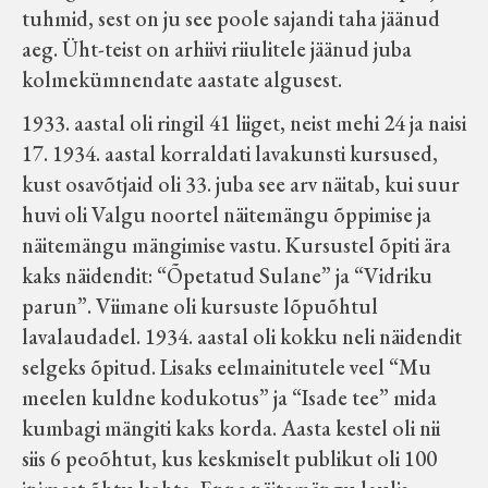
tuhmid, sest on ju see poole sajandi taha jäänud
aeg. Üht-teist on arhiivi riiulitele jäänud juba
kolmekümnendate aastate algusest.
1933. aastal oli ringil 41 liiget, neist mehi 24 ja naisi
17. 1934. aastal korraldati lavakunsti kursused,
kust osavõtjaid oli 33. juba see arv näitab, kui suur
huvi oli Valgu noortel näitemängu õppimise ja
näitemängu mängimise vastu. Kursustel õpiti ära
kaks näidendit: “Õpetatud Sulane” ja “Vidriku
parun”. Viimane oli kursuste lõpuõhtul
lavalaudadel. 1934. aastal oli kokku neli näidendit
selgeks õpitud. Lisaks eelmainitutele veel “Mu
meelen kuldne kodukotus” ja “Isade tee” mida
kumbagi mängiti kaks korda. Aasta kestel oli nii
siis 6 peoõhtut, kus keskmiselt publikut oli 100