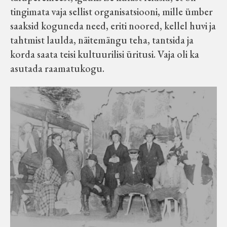
tingimata vaja sellist organisatsiooni, mille ümber
Koduleht on teoks saanud tänu Sillaotsa
saaksid koguneda need, eriti noored, kellel huvi ja
Muuseumisõprade Seltsingu, Kohaliku
tahtmist laulda, näitemängu teha, tantsida ja
Omaalgatuse Programmi ja Märjamaa
korda saata teisi kultuurilisi üritusi. Vaja oli ka
Vallavalitsuse abile.
asutada raamatukogu.