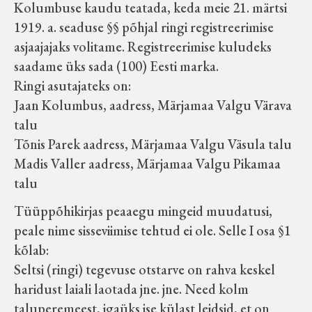
Kolumbuse kaudu teatada, keda meie 21. märtsi
Velise kultuuri ja hariduse selts
1919. a. seaduse §§ põhjal ringi registreerimise
asjaajajaks volitame. Registreerimise kuludeks
Virtuaalnäitused
saadame üks sada (100) Eesti marka.
Ringi asutajateks on:
Otsi
Jaan Kolumbus, aadress, Märjamaa Valgu Värava
talu
Tagasiside
Tõnis Parek aadress, Märjamaa Valgu Väsula talu
Madis Valler aadress, Märjamaa Valgu Pikamaa
talu
Tüüppõhikirjas peaaegu mingeid muudatusi,
peale nime sisseviimise tehtud ei ole. Selle I osa §1
kõlab:
Seltsi (ringi) tegevuse otstarve on rahva keskel
haridust laiali laotada jne. jne. Need kolm
taluperemeest, igaüks ise külast leidsid, et on