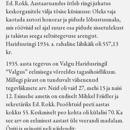
Ed. Rokk. Aastaaruandes ütleb ringi juhatus
keskorganitele välja tõsise küsimuse: Oleks vaja
kaotada autori honorar ja pidude lõbustusmaks,
mis röövisid sel ajal suure osa pidude sissetulekust
ja takistas seega seltsitegevuse arengut.
Haridusringi 1934. a. rahaline läbikäik oli 557,13
kr.
1935. aasta tegevus on Valgu Haridusringil
“Valgus” eelmisega võrreldes tagasihoidlikum.
Millegi pärast on tunduvalt vähenenud
tegevliikmete arv. Neid oli vaid 27, mehi 15 ja naisi
12. Esimehe ametis on endiselt Mihkel Friidler ja
sekretäriks Ed. Rokk. Peoõhtuid peeti aastas
kokku 55. Keskmiselt peo kohta oli külalisi 70. Ka
see arv on eelmisest aastast üle veerandi madalam.
Õpiti ja mängiti neli näidendit: