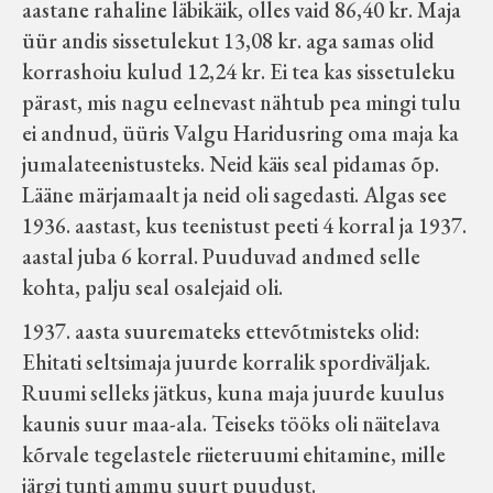
aastane rahaline läbikäik, olles vaid 86,40 kr. Maja
üür andis sissetulekut 13,08 kr. aga samas olid
korrashoiu kulud 12,24 kr. Ei tea kas sissetuleku
pärast, mis nagu eelnevast nähtub pea mingi tulu
ei andnud, üüris Valgu Haridusring oma maja ka
jumalateenistusteks. Neid käis seal pidamas õp.
Lääne märjamaalt ja neid oli sagedasti. Algas see
1936. aastast, kus teenistust peeti 4 korral ja 1937.
aastal juba 6 korral. Puuduvad andmed selle
kohta, palju seal osalejaid oli.
1937. aasta suuremateks ettevõtmisteks olid:
Ehitati seltsimaja juurde korralik spordiväljak.
Ruumi selleks jätkus, kuna maja juurde kuulus
kaunis suur maa-ala. Teiseks tööks oli näitelava
kõrvale tegelastele riieteruumi ehitamine, mille
järgi tunti ammu suurt puudust.