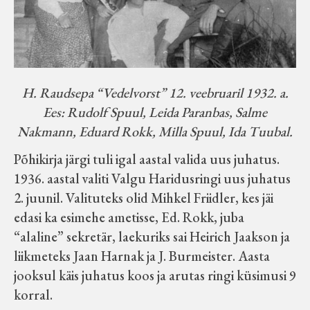
H. Raudsepa “Vedelvorst” 12. veebruaril 1932. a.
Ees: Rudolf Spuul, Leida Paranbas, Salme
Nakmann, Eduard Rokk, Milla Spuul, Ida Tuubal.
Põhikirja järgi tuli igal aastal valida uus juhatus.
1936. aastal valiti Valgu Haridusringi uus juhatus
2. juunil. Valituteks olid Mihkel Friidler, kes jäi
edasi ka esimehe ametisse, Ed. Rokk, juba
“alaline” sekretär, laekuriks sai Heirich Jaakson ja
liikmeteks Jaan Harnak ja J. Burmeister. Aasta
jooksul käis juhatus koos ja arutas ringi küsimusi 9
korral.