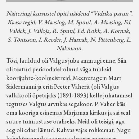
Näiteringi kursustel õpiti näidend “Vidriku parun”.
Kaasa tegid: V. Maasing, M. Spuul, A. Maasing, Ed.
Valdek, J. Valloja, R. Spuul, Ed. Rokk, A. Kornak,
S. Tõnisson, I. Reeder, J. Harnak, N. Pittenberg, L.
Nakmann.
Tõsi, lauldud oli Valgus juba ammugi enne. Siin
oli teatud perioodidel olnud väga tublisid
koorijuhte-koolmeistreid. Meenutagem Mart
Siidermanni ja eriti Peeter Vaherit (oli Valgus
vallakooli õpetajaks (1891-1893) kelle juhatamisel
tegutses Valgus arvukas segakoor. P. Vaher käis
oma kooriga esinemas Märjamaa kirikus ja sai seal
suure tunnustuse osaliseks. Neid oli teisigi, aga
aeg oli edasi läinud. Rahvas vajas rohkemat. Nagu
kahekümnendate aastate alguses enamuses