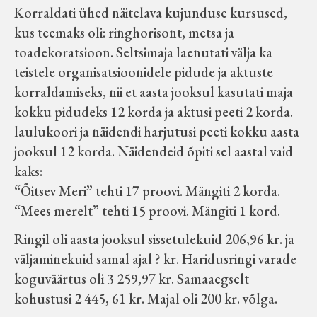
Korraldati ühed näitelava kujunduse kursused,
kus teemaks oli: ringhorisont, metsa ja
toadekoratsioon. Seltsimaja laenutati välja ka
teistele organisatsioonidele pidude ja aktuste
korraldamiseks, nii et aasta jooksul kasutati maja
kokku pidudeks 12 korda ja aktusi peeti 2 korda.
laulukoori ja näidendi harjutusi peeti kokku aasta
jooksul 12 korda. Näidendeid õpiti sel aastal vaid
kaks:
“Õitsev Meri” tehti 17 proovi. Mängiti 2 korda.
“Mees merelt” tehti 15 proovi. Mängiti 1 kord.
Ringil oli aasta jooksul sissetulekuid 206,96 kr. ja
väljaminekuid samal ajal ? kr. Haridusringi varade
koguväärtus oli 3 259,97 kr. Samaaegselt
kohustusi 2 445, 61 kr. Majal oli 200 kr. võlga.