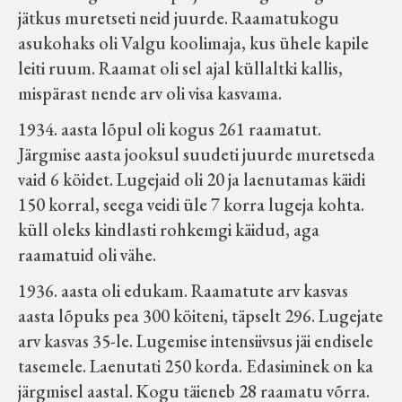
jätkus muretseti neid juurde. Raamatukogu
asukohaks oli Valgu koolimaja, kus ühele kapile
leiti ruum. Raamat oli sel ajal küllaltki kallis,
mispärast nende arv oli visa kasvama.
1934. aasta lõpul oli kogus 261 raamatut.
Järgmise aasta jooksul suudeti juurde muretseda
vaid 6 köidet. Lugejaid oli 20 ja laenutamas käidi
150 korral, seega veidi üle 7 korra lugeja kohta.
küll oleks kindlasti rohkemgi käidud, aga
raamatuid oli vähe.
1936. aasta oli edukam. Raamatute arv kasvas
aasta lõpuks pea 300 köiteni, täpselt 296. Lugejate
arv kasvas 35-le. Lugemise intensiivsus jäi endisele
tasemele. Laenutati 250 korda. Edasiminek on ka
järgmisel aastal. Kogu täieneb 28 raamatu võrra.