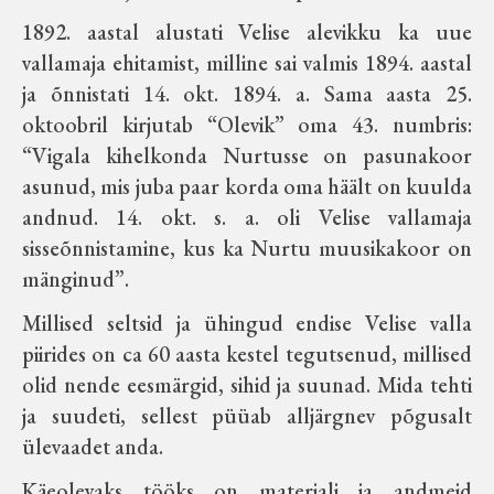
Velise kultuuri ja hariduse selts
1892. aastal alustati Velise alevikku ka uue
vallamaja ehitamist, milline sai valmis 1894. aastal
Virtuaalnäitused
ja õnnistati 14. okt. 1894. a. Sama aasta 25.
oktoobril kirjutab “Olevik” oma 43. numbris:
“Vigala kihelkonda Nurtusse on pasunakoor
Otsi
asunud, mis juba paar korda oma häält on kuulda
andnud. 14. okt. s. a. oli Velise vallamaja
Tagasiside
sisseõnnistamine, kus ka Nurtu muusikakoor on
mänginud”.
Millised seltsid ja ühingud endise Velise valla
piirides on ca 60 aasta kestel tegutsenud, millised
olid nende eesmärgid, sihid ja suunad. Mida tehti
ja suudeti, sellest püüab alljärgnev põgusalt
ülevaadet anda.
Käeolevaks tööks on materjali ja andmeid