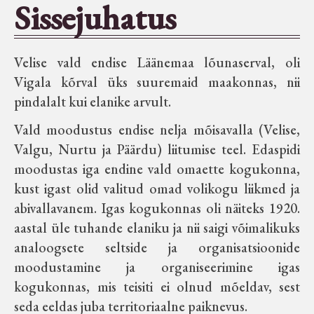
Sissejuhatus
Seltsid-ühingud
Velise vald endise Läänemaa lõunaserval, oli
Aiandus
Vigala kõrval üks suuremaid maakonnas, nii
pindalalt kui elanike arvult.
Tuletõrje
Vald moodustus endise nelja mõisavalla (Velise,
Valgu, Nurtu ja Päärdu) liitumise teel. Edaspidi
Õpperada
moodustas iga endine vald omaette kogukonna,
kust igast olid valitud omad volikogu liikmed ja
Muud koduloolist Velise mailt
abivallavanem. Igas kogukonnas oli näiteks 1920.
aastal üle tuhande elaniku ja nii saigi võimalikuks
Märjamaa ümbruse valdade
analoogsete seltside ja organisatsioonide
elanike nimekirjad seisuga
moodustamine ja organiseerimine igas
15.12.1938
kogukonnas, mis teisiti ei olnud mõeldav, sest
seda eeldas juba territoriaalne paiknevus.