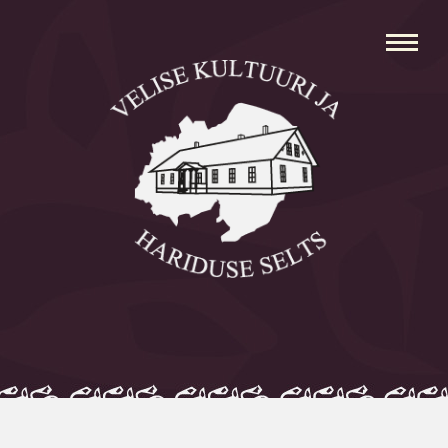
Avaleht
Aleksei Parnabas
Sillaotsa Talumuuseum
Mõisad
Külad
Koolid