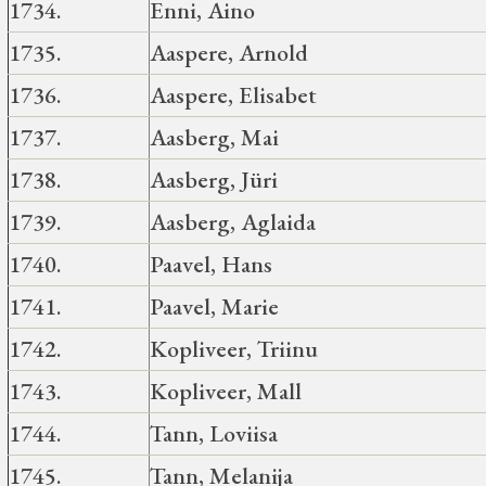
1734.
Enni, Aino
1735.
Aaspere, Arnold
1736.
Aaspere, Elisabet
1737.
Aasberg, Mai
1738.
Aasberg, Jüri
1739.
Aasberg, Aglaida
1740.
Paavel, Hans
1741.
Paavel, Marie
1742.
Kopliveer, Triinu
1743.
Kopliveer, Mall
1744.
Tann, Loviisa
1745.
Tann, Melanija