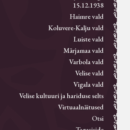
15.12.1938
Haimre vald
Koluvere-Kalju vald
Luiste vald
Märjamaa vald
Varbola vald
Velise vald
Vigala vald
Velise kultuuri ja hariduse selts
Virtuaalnäitused
Otsi
Tagasiside