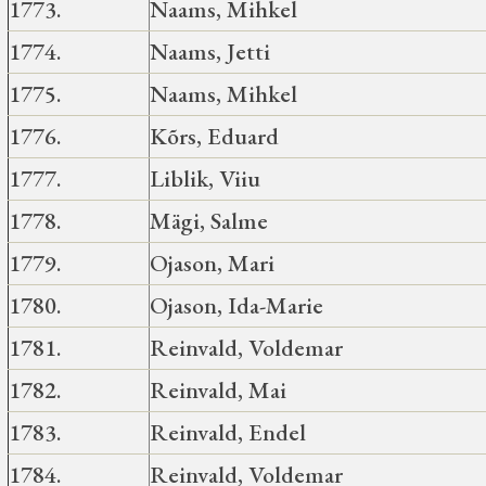
1773.
Naams, Mihkel
1774.
Naams, Jetti
1775.
Naams, Mihkel
1776.
Kõrs, Eduard
1777.
Liblik, Viiu
1778.
Mägi, Salme
1779.
Ojason, Mari
1780.
Ojason, Ida-Marie
1781.
Reinvald, Voldemar
1782.
Reinvald, Mai
1783.
Reinvald, Endel
1784.
Reinvald, Voldemar