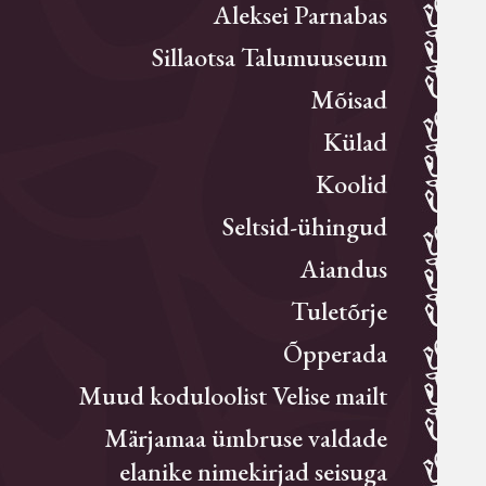
Aleksei Parnabas
Sillaotsa Talumuuseum
Mõisad
Külad
Koolid
Seltsid-ühingud
Aiandus
Tuletõrje
Õpperada
Muud koduloolist Velise mailt
Märjamaa ümbruse valdade
elanike nimekirjad seisuga