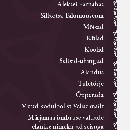
Aleksei Parnabas
Sillaotsa Talumuuseum
Mõisad
Külad
Koolid
Seltsid-ühingud
Aiandus
Tuletõrje
Õpperada
Muud koduloolist Velise mailt
Märjamaa ümbruse valdade
elanike nimekirjad seisuga