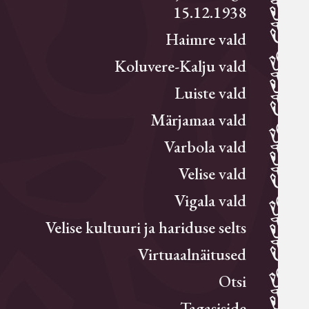
15.12.1938
Haimre vald
Koluvere-Kalju vald
Luiste vald
Märjamaa vald
Varbola vald
Velise vald
Vigala vald
Velise kultuuri ja hariduse selts
Virtuaalnäitused
Otsi
Tagasiside