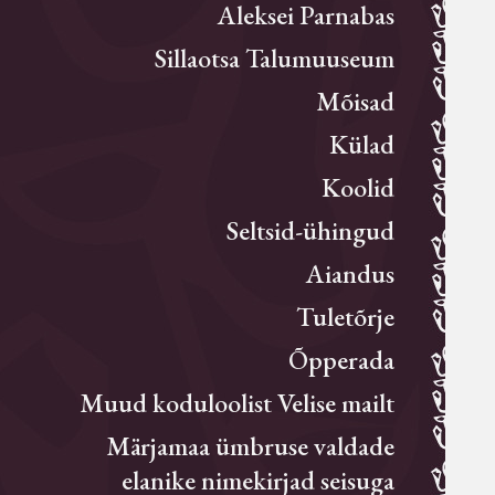
Aleksei Parnabas
Sillaotsa Talumuuseum
Mõisad
Külad
Koolid
Seltsid-ühingud
Aiandus
Tuletõrje
Õpperada
Muud koduloolist Velise mailt
Märjamaa ümbruse valdade
elanike nimekirjad seisuga