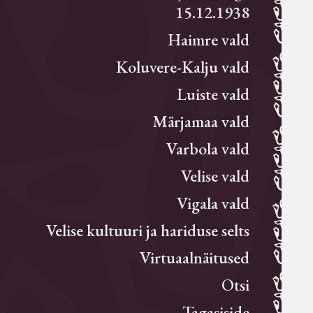
15.12.1938
Haimre vald
Koluvere-Kalju vald
Luiste vald
Märjamaa vald
Varbola vald
Velise vald
Vigala vald
Velise kultuuri ja hariduse selts
Virtuaalnäitused
Otsi
Tagasiside