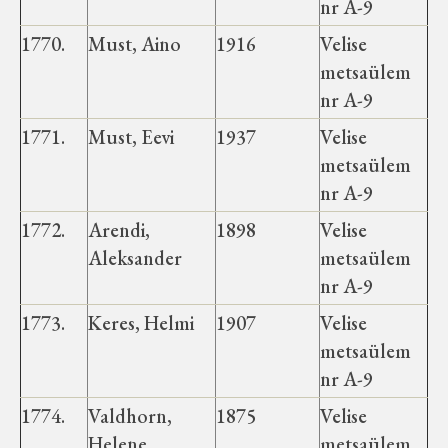
nr A-9
1770.
Must, Aino
1916
Velise
metsaülem
nr A-9
1771.
Must, Eevi
1937
Velise
metsaülem
nr A-9
1772.
Arendi,
1898
Velise
Aleksander
metsaülem
nr A-9
1773.
Keres, Helmi
1907
Velise
metsaülem
nr A-9
1774.
Valdhorn,
1875
Velise
Helene
metsaülem