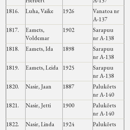
Herbert
A-137
1816.
Luha, Vaike
1926
Vanatoa nr
A-137
1817.
Eamets,
1902
Sarapuu
Voldemar
nr A-138
1818.
Eamets, Ida
1898
Sarapuu
nr A-138
1819.
Eamets, Leida
1925
Sarapuu
nr A-138
1820.
Nasir, Jaan
1887
Palukõrts
nr A-140
1821.
Nasir, Jetti
1900
Palukõrts
nr A-140
1822.
Nasir, Linda
1924
Palukõrts