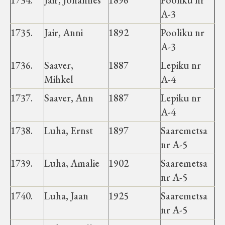
1734.
Jair, Johannes
1896
Pooliku nr
Velise kultuuri ja hariduse selts
A-3
1735.
Jair, Anni
1892
Pooliku nr
Virtuaalnäitused
A-3
Otsi
1736.
Saaver,
1887
Lepiku nr
Mihkel
A-4
Tagasiside
1737.
Saaver, Ann
1887
Lepiku nr
A-4
1738.
Luha, Ernst
1897
Saaremetsa
nr A-5
1739.
Luha, Amalie
1902
Saaremetsa
nr A-5
1740.
Luha, Jaan
1925
Saaremetsa
nr A-5