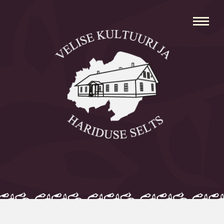
Avaleht
Aleksei Parnabas
Sillaotsa Talumuuseum
Mõisad
Külad
Koolid