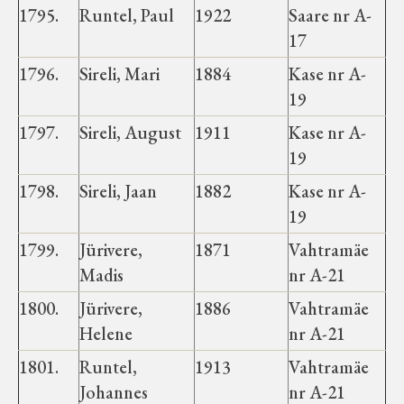
1795.
Runtel, Paul
1922
Saare nr A-
17
1796.
Sireli, Mari
1884
Kase nr A-
19
1797.
Sireli, August
1911
Kase nr A-
19
1798.
Sireli, Jaan
1882
Kase nr A-
19
1799.
Jürivere,
1871
Vahtramäe
Madis
nr A-21
1800.
Jürivere,
1886
Vahtramäe
Helene
nr A-21
1801.
Runtel,
1913
Vahtramäe
Johannes
nr A-21