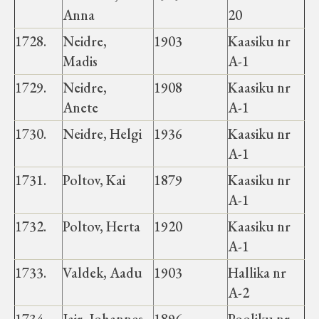
Haimre vald
Anna
20
1728.
Neidre,
1903
Kaasiku nr
Koluvere-Kalju vald
Madis
A-1
1729.
Neidre,
1908
Kaasiku nr
Luiste vald
Anete
A-1
1730.
Neidre, Helgi
1936
Kaasiku nr
Märjamaa vald
A-1
1731.
Poltov, Kai
1879
Kaasiku nr
Varbola vald
A-1
1732.
Poltov, Herta
1920
Kaasiku nr
Velise vald
A-1
1733.
Valdek, Aadu
1903
Hallika nr
Vigala vald
A-2