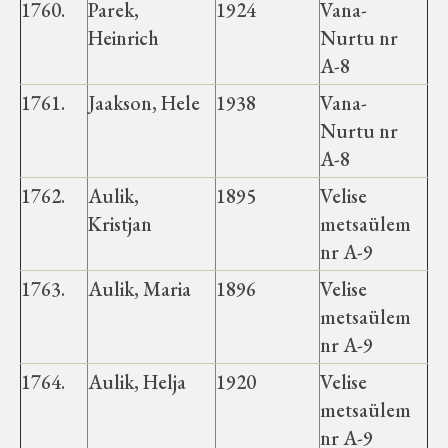
1760.
Parek,
1924
Vana-
Heinrich
Nurtu nr
A-8
1761.
Jaakson, Hele
1938
Vana-
Nurtu nr
A-8
1762.
Aulik,
1895
Velise
Kristjan
metsaülem
nr A-9
1763.
Aulik, Maria
1896
Velise
metsaülem
nr A-9
1764.
Aulik, Helja
1920
Velise
metsaülem
nr A-9