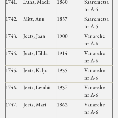
1741.
Luha, Madli
1860
Saaremetsa
Koduleht on teoks saanud tänu Sillaotsa
nr A-5
Muuseumisõprade Seltsingu, Kohaliku
Omaalgatuse Programmi ja Märjamaa
1742.
Mitt, Ann
1857
Saaremetsa
Vallavalitsuse abile.
nr A-5
1743.
Jeets, Jaan
1900
Vanarehe
nr A-6
1744.
Jeets, Hilda
1914
Vanarehe
nr A-6
1745.
Jeets, Kalju
1935
Vanarehe
nr A-6
1746.
Jeets, Lembit
1937
Vanarehe
nr A-6
1747.
Jeets, Mari
1862
Vanarehe
nr A-6