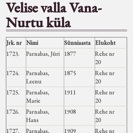
Velise valla Vana-
Seltsid-ühingud
Nurtu küla
Aiandus
Jrk. nr
Nimi
Sünniaasta
Elukoht
Tuletõrje
1723.
Parnabas, Jüri
1877
Rehe nr
20
Õpperada
1724.
Parnabas,
1875
Rehe nr
Leenu
20
Muud koduloolist Velise mailt
1725.
Parnabas,
1911
Rehe nr
Marie
20
Märjamaa ümbruse valdade
elanike nimekirjad seisuga
1726.
Parnabas,
1908
Rehe nr
15.12.1938
Hans
20
1727.
Parnabas,
1909
Rehe nr