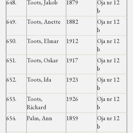
648.
Toots, Jakob
1879
Oja nr 12
Koduleht on teoks saanud tänu Sillaotsa
b
Muuseumisõprade Seltsingu, Kohaliku
Omaalgatuse Programmi ja Märjamaa
649.
Toots, Anette
1882
Oja nr 12
Vallavalitsuse abile.
b
650.
Toots, Elmar
1912
Oja nr 12
b
651.
Toots, Oskar
1917
Oja nr 12
b
652.
Toots, Ida
1923
Oja nr 12
b
653.
Toots,
1926
Oja nr 12
Richard
b
654.
Palm, Ann
1859
Oja nr 12
b