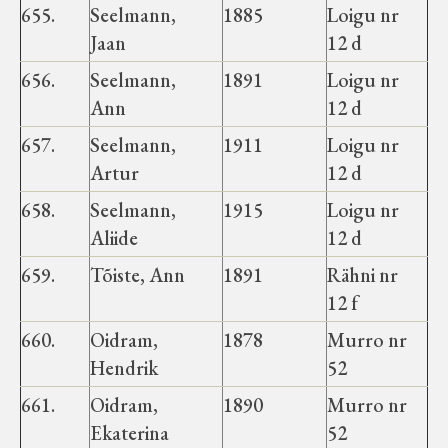
655.
Seelmann,
1885
Loigu nr
Jaan
12 d
656.
Seelmann,
1891
Loigu nr
Ann
12 d
657.
Seelmann,
1911
Loigu nr
Artur
12 d
658.
Seelmann,
1915
Loigu nr
Aliide
12 d
659.
Tõiste, Ann
1891
Rähni nr
12 f
660.
Oidram,
1878
Murro nr
Hendrik
52
661.
Oidram,
1890
Murro nr
Ekaterina
52