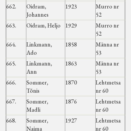
662.
Oidram,
1923
Murro nr
Johannes
52
663.
Oidram, Heljo
1929
Murro nr
52
664.
Linkmann,
1858
Männa nr
Ado
53
665.
Linkmann,
1863
Männa nr
Ann
53
666.
Sommer,
1870
Lehtmetsa
Tõnis
nr 60
667.
Sommer,
1876
Lehtmetsa
Madli
nr 60
668.
Sommer,
1927
Lehtmetsa
Naima
nr 60