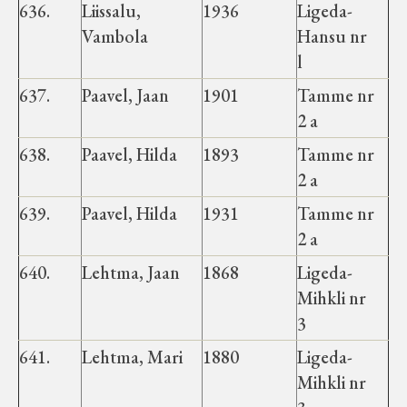
636.
Liissalu,
1936
Ligeda-
Haimre vald
Vambola
Hansu nr
l
Koluvere-Kalju vald
637.
Paavel, Jaan
1901
Tamme nr
2 a
Luiste vald
638.
Paavel, Hilda
1893
Tamme nr
2 a
Märjamaa vald
639.
Paavel, Hilda
1931
Tamme nr
2 a
Varbola vald
640.
Lehtma, Jaan
1868
Ligeda-
Velise vald
Mihkli nr
3
Vigala vald
641.
Lehtma, Mari
1880
Ligeda-
Mihkli nr