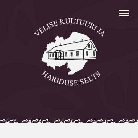
Avaleht
Aleksei Parnabas
Sillaotsa Talumuuseum
Mõisad
Külad
Koolid