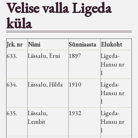
Velise valla Ligeda
Seltsid-ühingud
küla
Aiandus
Jrk. nr
Nimi
Sünniaasta
Elukoht
Tuletõrje
633.
Liissalu, Erni
1897
Ligeda-
Hansu nr
Õpperada
l
634.
Liissalu, Hilda
1910
Ligeda-
Muud koduloolist Velise mailt
Hansu nr
l
Märjamaa ümbruse valdade
635.
Liissalu,
1932
Ligeda-
elanike nimekirjad seisuga
Lembit
Hansu nr
15.12.1938
l