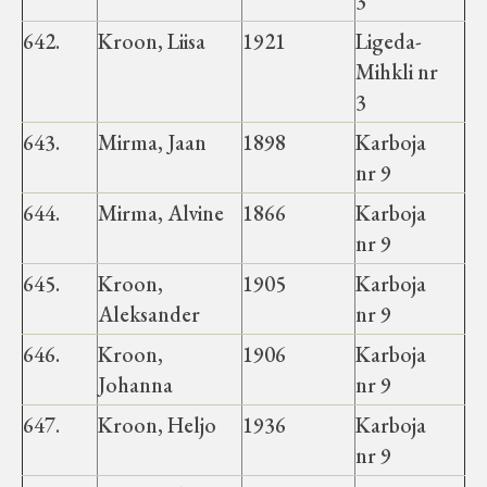
3
Velise kultuuri ja hariduse selts
642.
Kroon, Liisa
1921
Ligeda-
Virtuaalnäitused
Mihkli nr
3
Otsi
643.
Mirma, Jaan
1898
Karboja
nr 9
Tagasiside
644.
Mirma, Alvine
1866
Karboja
nr 9
645.
Kroon,
1905
Karboja
Aleksander
nr 9
646.
Kroon,
1906
Karboja
Johanna
nr 9
647.
Kroon, Heljo
1936
Karboja
nr 9