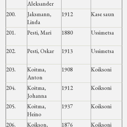
Aleksander
200.
Jaksmann,
1912
Kase saun
Linda
201.
Pesti, Mari
1880
Ussimetsa
202.
Pesti, Oskar
1913
Ussimetsa
203.
Koitma,
1908
Koiksoni
Anton
204.
Koitma,
1912
Koiksoni
Johanna
205.
Koitma,
1937
Koiksoni
Heino
206.
Koikson,
1876
Koiksoni