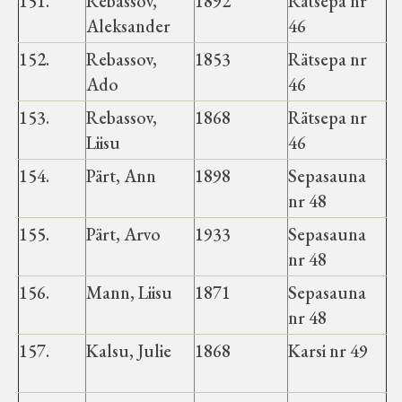
151.
Rebassov,
1892
Rätsepa nr
Aleksander
46
152.
Rebassov,
1853
Rätsepa nr
Ado
46
153.
Rebassov,
1868
Rätsepa nr
Liisu
46
154.
Pärt, Ann
1898
Sepasauna
nr 48
155.
Pärt, Arvo
1933
Sepasauna
nr 48
156.
Mann, Liisu
1871
Sepasauna
nr 48
157.
Kalsu, Julie
1868
Karsi nr 49