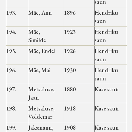
saun
193.
Mäe, Ann
1896
Hendriku
saun
194.
Mäe,
1923
Hendriku
Similde
saun
195.
Mäe, Endel
1926
Hendriku
saun
196.
Mäe, Mai
1930
Hendriku
saun
197.
Metsaluse,
1880
Kase saun
Jaan
198.
Metsaluse,
1918
Kase saun
Voldemar
199.
Jaksmann,
1908
Kase saun