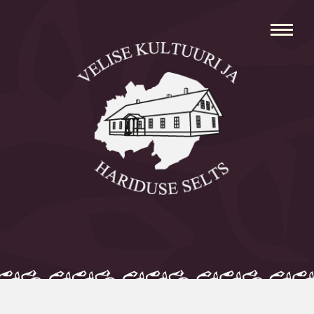
Avaleht
Aleksei Parnabas
Sillaotsa Talumuuseum
Mõisad
Külad
Koolid