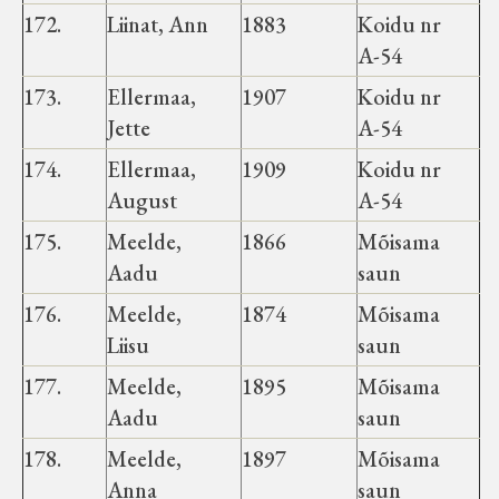
172.
Liinat, Ann
1883
Koidu nr
A-54
173.
Ellermaa,
1907
Koidu nr
Jette
A-54
174.
Ellermaa,
1909
Koidu nr
August
A-54
175.
Meelde,
1866
Mõisama
Aadu
saun
176.
Meelde,
1874
Mõisama
Liisu
saun
177.
Meelde,
1895
Mõisama
Aadu
saun
178.
Meelde,
1897
Mõisama
Anna
saun