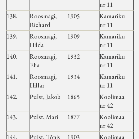
nr 11
138.
Roosmägi,
1905
Kamariku
Richard
nr 11
139.
Roosmägi,
1909
Kamariku
Hilda
nr 11
140.
Roosmägi,
1932
Kamariku
Eha
nr 11
141.
Roosmägi,
1934
Kamariku
Hillar
nr 11
142.
Pulst, Jakob
1865
Koolimaa
nr 42
143.
Pulst, Mari
1877
Koolimaa
nr 42
144.
Pulst, Tõnis
1903
Koolimaa