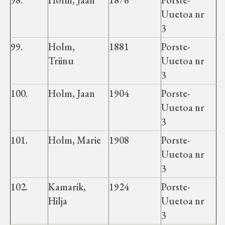
98.
Holm, Jaan
1876
Porste-
Velise kultuuri ja hariduse selts
Uuetoa nr
3
Virtuaalnäitused
99.
Holm,
1881
Porste-
Triinu
Uuetoa nr
Otsi
3
100.
Holm, Jaan
1904
Porste-
Tagasiside
Uuetoa nr
3
101.
Holm, Marie
1908
Porste-
Uuetoa nr
3
102.
Kamarik,
1924
Porste-
Hilja
Uuetoa nr
3