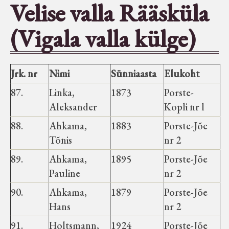
Velise valla Rääsküla
Seltsid-ühingud
(Vigala valla külge)
Aiandus
Jrk. nr
Nimi
Sünniaasta
Elukoht
Tuletõrje
87.
Linka,
1873
Porste-
Aleksander
Kopli nr l
Õpperada
88.
Ahkama,
1883
Porste-Jõe
Tõnis
nr 2
Muud koduloolist Velise mailt
89.
Ahkama,
1895
Porste-Jõe
Pauline
nr 2
Märjamaa ümbruse valdade
elanike nimekirjad seisuga
90.
Ahkama,
1879
Porste-Jõe
15.12.1938
Hans
nr 2
91.
Holtsmann,
1924
Porste-Jõe