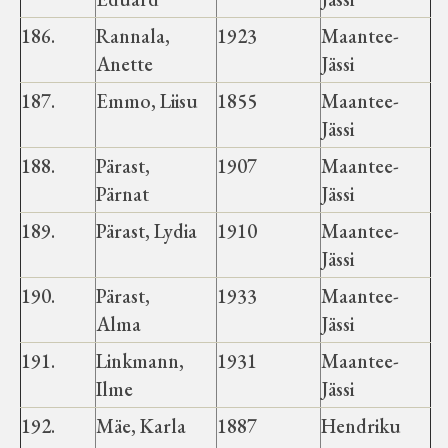
186.
Rannala,
1923
Maantee-
Anette
Jässi
187.
Emmo, Liisu
1855
Maantee-
Jässi
188.
Pärast,
1907
Maantee-
Pärnat
Jässi
189.
Pärast, Lydia
1910
Maantee-
Jässi
190.
Pärast,
1933
Maantee-
Alma
Jässi
191.
Linkmann,
1931
Maantee-
Ilme
Jässi
192.
Mäe, Karla
1887
Hendriku