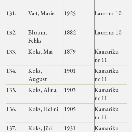
131.
Vait, Marie
1925
Lauri nr 10
132.
Bluum,
1882
Lauri nr 10
Feliks
133.
Koks, Mai
1879
Kamariku
nr 11
134.
Koks,
1901
Kamariku
August
nr 11
135.
Koks, Alma
1903
Kamariku
nr 11
136.
Koks, Helmi
1905
Kamariku
nr 11
137.
Koks, Jüri
1931
Kamariku