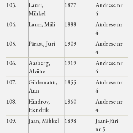
Koduleht on teoks saanud tänu Sillaotsa
103.
Lauri,
1877
Andrese nr
Muuseumisõprade Seltsingu, Kohaliku
Mihkel
4
Omaalgatuse Programmi ja Märjamaa
104.
Lauri, Miili
1888
Andrese nr
Vallavalitsuse abile.
4
105.
Pärast, Jüri
1909
Andrese nr
4
106.
Aasberg,
1919
Andrese nr
Alviine
4
107.
Gildemann,
1855
Andrese nr
Ann
4
108.
Hindrov,
1860
Andrese nr
Hendrik
4
109.
Jaan, Mihkel
1898
Jaani-Jüri
nr 5