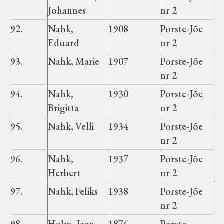
Haimre vald
Johannes
nr 2
92.
Nahk,
1908
Porste-Jõe
Koluvere-Kalju vald
Eduard
nr 2
93.
Nahk, Marie
1907
Porste-Jõe
Luiste vald
nr 2
94.
Nahk,
1930
Porste-Jõe
Märjamaa vald
Brigitta
nr 2
95.
Nahk, Velli
1934
Porste-Jõe
Varbola vald
nr 2
96.
Nahk,
1937
Porste-Jõe
Velise vald
Herbert
nr 2
97.
Nahk, Feliks
1938
Porste-Jõe
Vigala vald
nr 2