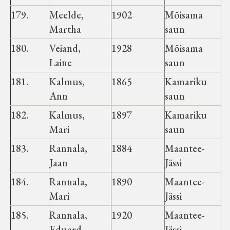
179.
Meelde,
1902
Mõisama
Martha
saun
180.
Veiand,
1928
Mõisama
Laine
saun
181.
Kalmus,
1865
Kamariku
Ann
saun
182.
Kalmus,
1897
Kamariku
Mari
saun
183.
Rannala,
1884
Maantee-
Jaan
Jässi
184.
Rannala,
1890
Maantee-
Mari
Jässi
185.
Rannala,
1920
Maantee-
Eduard
Jässi