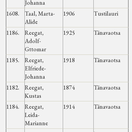
Johanna
1608.
Taal, Marta-
1906
Tustilauri
Alide
1186.
Reegat,
1925
Tänavaotsa
Adolf-
Gttomar
1185.
Reegat,
1918
Tänavaotsa
Elfriede-
Johanna
1182.
Reegat,
1874
Tänavaotsa
Kustas
1184.
Reegat,
1914
Tänavaotsa
Leida-
Marianne