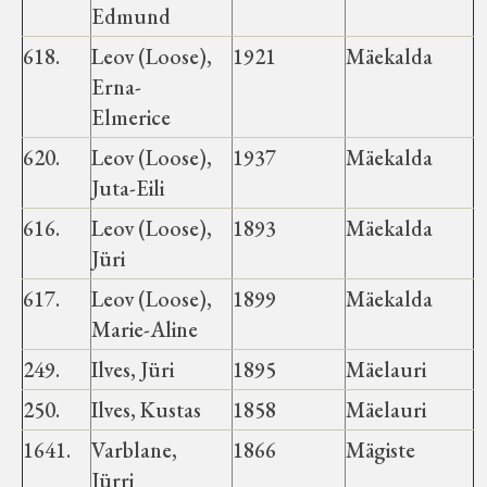
Edmund
618.
Leov (Loose),
1921
Mäekalda
Erna-
Elmerice
620.
Leov (Loose),
1937
Mäekalda
Juta-Eili
616.
Leov (Loose),
1893
Mäekalda
Jüri
617.
Leov (Loose),
1899
Mäekalda
Marie-Aline
249.
Ilves, Jüri
1895
Mäelauri
250.
Ilves, Kustas
1858
Mäelauri
1641.
Varblane,
1866
Mägiste
Jürri