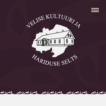
Avaleht
Aleksei Parnabas
Sillaotsa Talumuuseum
Mõisad
Külad
Koolid