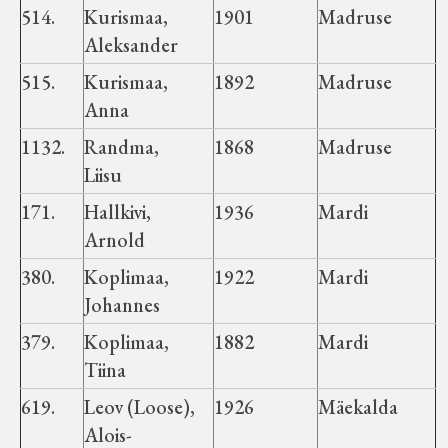
514.
Kurismaa,
1901
Madruse
Aleksander
515.
Kurismaa,
1892
Madruse
Anna
1132.
Randma,
1868
Madruse
Liisu
171.
Hallkivi,
1936
Mardi
Arnold
380.
Koplimaa,
1922
Mardi
Johannes
379.
Koplimaa,
1882
Mardi
Tiina
619.
Leov (Loose),
1926
Mäekalda
Alois-