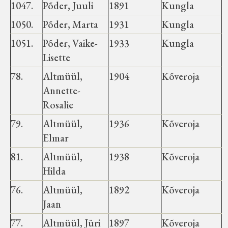
1047.
Põder, Juuli
1891
Kungla
1050.
Põder, Marta
1931
Kungla
1051.
Põder, Vaike-
1933
Kungla
Lisette
78.
Altmüül,
1904
Kõveroja
Annette-
Rosalie
79.
Altmüül,
1936
Kõveroja
Elmar
81.
Altmüül,
1938
Kõveroja
Hilda
76.
Altmüül,
1892
Kõveroja
Jaan
77.
Altmüül, Jüri
1897
Kõveroja