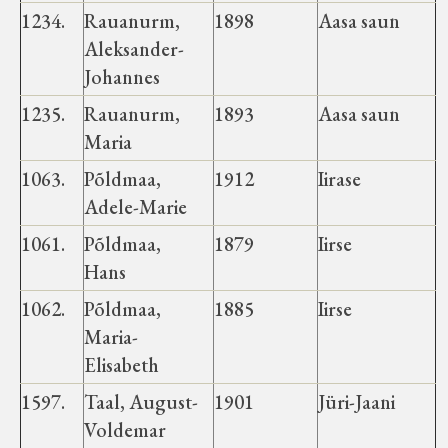
Haimre vald
1234.
Rauanurm,
1898
Aasa saun
Aleksander-
Johannes
Koluvere-Kalju vald
1235.
Rauanurm,
1893
Aasa saun
Maria
Luiste vald
1063.
Põldmaa,
1912
Iirase
Märjamaa vald
Adele-Marie
1061.
Põldmaa,
1879
Iirse
Varbola vald
Hans
1062.
Põldmaa,
1885
Iirse
Velise vald
Maria-
Elisabeth
Vigala vald
1597.
Taal, August-
1901
Jüri-Jaani
Voldemar