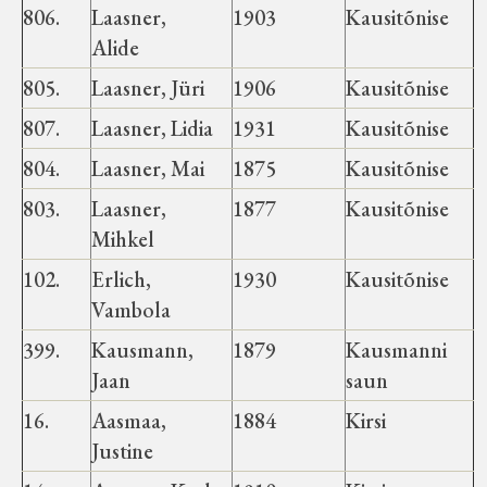
Koduleht on teoks saanud tänu Sillaotsa
806.
Laasner,
1903
Kausitõnise
Muuseumisõprade Seltsingu, Kohaliku
Alide
Omaalgatuse Programmi ja Märjamaa
805.
Laasner, Jüri
1906
Kausitõnise
Vallavalitsuse abile.
807.
Laasner, Lidia
1931
Kausitõnise
804.
Laasner, Mai
1875
Kausitõnise
803.
Laasner,
1877
Kausitõnise
Mihkel
102.
Erlich,
1930
Kausitõnise
Vambola
399.
Kausmann,
1879
Kausmanni
Jaan
saun
16.
Aasmaa,
1884
Kirsi
Justine