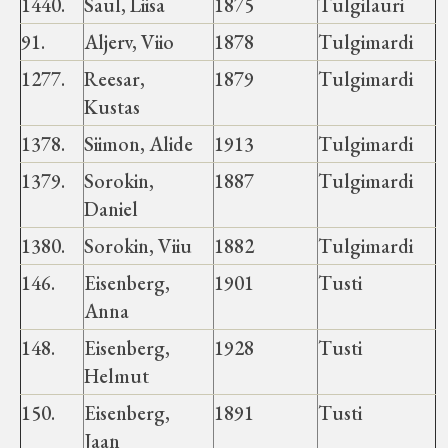
1440.
Saul, Liisa
1875
Tulgilauri
91.
Aljerv, Viio
1878
Tulgimardi
1277.
Reesar,
1879
Tulgimardi
Kustas
1378.
Siimon, Alide
1913
Tulgimardi
1379.
Sorokin,
1887
Tulgimardi
Daniel
1380.
Sorokin, Viiu
1882
Tulgimardi
146.
Eisenberg,
1901
Tusti
Anna
148.
Eisenberg,
1928
Tusti
Helmut
150.
Eisenberg,
1891
Tusti
Jaan