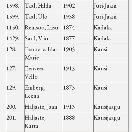
Velise kultuuri ja hariduse selts
1598.
Taal, Hilda
1902
Jüri-Jaani
1599.
Taal, Ülo
1938
Jüri-Jaani
Virtuaalnäitused
1150.
Reinsoo, Liisu
1874
Kadaka
Otsi
1429.
Saul, Viiu
1877
Kadaka
128.
Eenpere, Ida-
1905
Kausi
Tagasiside
Marie
127.
Eenveer,
1913
Kausi
Vello
129.
Einberg,
1873
Kausi
Leena
200.
Haljaste, Jaan
1913
Kausijaagu
201.
Haljaste,
1888
Kausijaagu
Katta