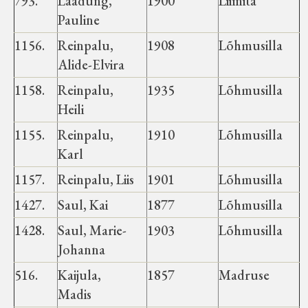
793.
Laadung,
1900
Liimita
Pauline
1156.
Reinpalu,
1908
Lõhmusilla
Alide-Elvira
1158.
Reinpalu,
1935
Lõhmusilla
Heili
1155.
Reinpalu,
1910
Lõhmusilla
Karl
1157.
Reinpalu, Liis
1901
Lõhmusilla
1427.
Saul, Kai
1877
Lõhmusilla
1428.
Saul, Marie-
1903
Lõhmusilla
Johanna
516.
Kaijula,
1857
Madruse
Madis