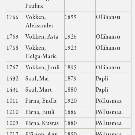
Pauline
1766.
Vokken,
1899
Ollihansu
Aleksander
1769.
Vokken, Asta
1926
Ollihansu
1768.
Vokken,
1923
Ollihansu
Helga-Marie
1767.
Vokken, Juuli
1895
Ollihansu
1432.
Saul, Mai
1879
Papli
1431.
Saul, Mart
1880
Papli
1011.
Pärna, Endla
1920
Põllusmaa
1010.
Pärna, Juuli
1886
Põllusmaa
1009.
Pärna, Kustas
1880
Põllusmaa
1012.
Päärson, Ann
1850
Põllusmaa