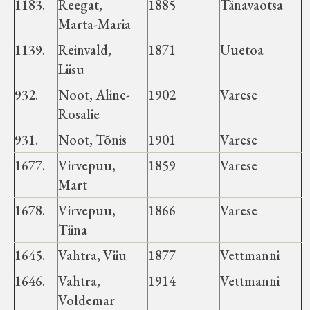
1183.
Reegat,
1885
Tänavaotsa
Marta-Maria
1139.
Reinvald,
1871
Uuetoa
Liisu
932.
Noot, Aline-
1902
Varese
Rosalie
931.
Noot, Tõnis
1901
Varese
1677.
Virvepuu,
1859
Varese
Mart
1678.
Virvepuu,
1866
Varese
Tiina
1645.
Vahtra, Viiu
1877
Vettmanni
1646.
Vahtra,
1914
Vettmanni
Voldemar