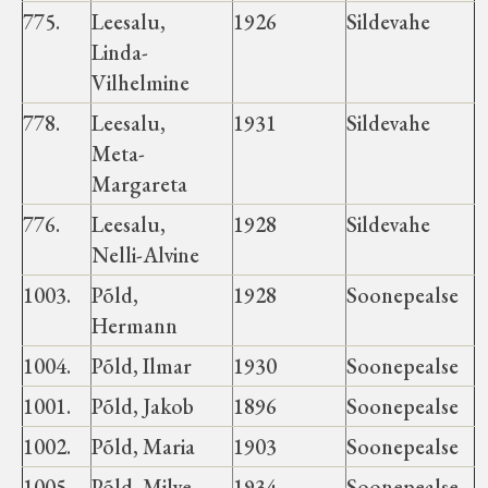
775.
Leesalu,
1926
Sildevahe
Linda-
Vilhelmine
778.
Leesalu,
1931
Sildevahe
Meta-
Margareta
776.
Leesalu,
1928
Sildevahe
Nelli-Alvine
1003.
Põld,
1928
Soonepealse
Hermann
1004.
Põld, Ilmar
1930
Soonepealse
1001.
Põld, Jakob
1896
Soonepealse
1002.
Põld, Maria
1903
Soonepealse
1005.
Põld, Milve
1934
Soonepealse