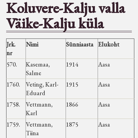
Koluvere-Kalju valla
Seltsid-ühingud
Väike-Kalju küla
Aiandus
Jrk.
Nimi
Sünniaasta
Elukoht
Tuletõrje
nr
570.
Kasemaa,
1914
Aasa
Õpperada
Salme
1760.
Veting, Karl-
1915
Aasa
Muud koduloolist Velise mailt
Eduard
1758.
Vettmann,
1866
Aasa
Märjamaa ümbruse valdade
Karl
elanike nimekirjad seisuga
1759.
15.12.1938
Vettmann,
1875
Aasa
Tiina