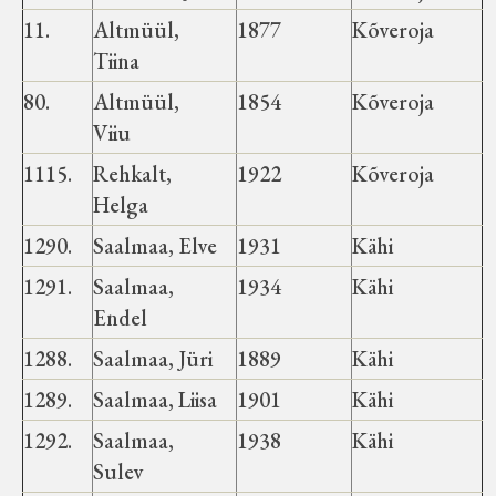
11.
Altmüül,
1877
Kõveroja
Tiina
80.
Altmüül,
1854
Kõveroja
Viiu
1115.
Rehkalt,
1922
Kõveroja
Helga
1290.
Saalmaa, Elve
1931
Kähi
1291.
Saalmaa,
1934
Kähi
Endel
1288.
Saalmaa, Jüri
1889
Kähi
1289.
Saalmaa, Liisa
1901
Kähi
1292.
Saalmaa,
1938
Kähi
Sulev