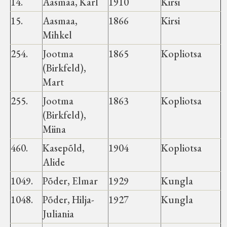
14.
Aasmaa, Karl
1910
Kirsi
15.
Aasmaa,
1866
Kirsi
Mihkel
254.
Jootma
1865
Kopliotsa
(Birkfeld),
Mart
255.
Jootma
1863
Kopliotsa
(Birkfeld),
Miina
460.
Kasepõld,
1904
Kopliotsa
Alide
1049.
Põder, Elmar
1929
Kungla
1048.
Põder, Hilja-
1927
Kungla
Juliania