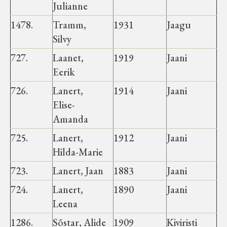
Julianne
Haimre vald
1478.
Tramm,
1931
Jaagu
Silvy
Koluvere-Kalju vald
727.
Laanet,
1919
Jaani
Eerik
Luiste vald
726.
Lanert,
1914
Jaani
Märjamaa vald
Elise-
Amanda
Varbola vald
725.
Lanert,
1912
Jaani
Hilda-Marie
Velise vald
723.
Lanert, Jaan
1883
Jaani
724.
Lanert,
1890
Jaani
Vigala vald
Leena
1286.
Sõstar, Alide
1909
Kiviristi