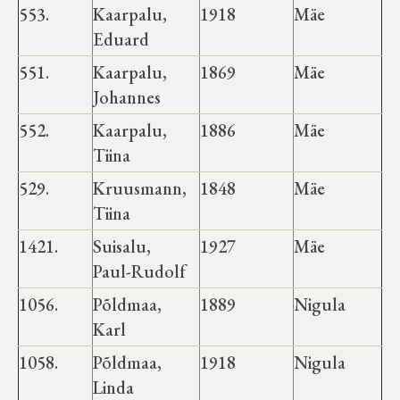
Koduleht on teoks saanud tänu Sillaotsa
553.
Kaarpalu,
1918
Mäe
Muuseumisõprade Seltsingu, Kohaliku
Eduard
Omaalgatuse Programmi ja Märjamaa
551.
Kaarpalu,
1869
Mäe
Vallavalitsuse abile.
Johannes
552.
Kaarpalu,
1886
Mäe
Tiina
529.
Kruusmann,
1848
Mäe
Tiina
1421.
Suisalu,
1927
Mäe
Paul-Rudolf
1056.
Põldmaa,
1889
Nigula
Karl
1058.
Põldmaa,
1918
Nigula
Linda