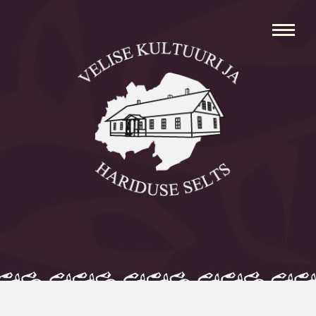
Avaleht
Aleksei Parnabas
Sillaotsa Talumuuseum
Mõisad
Külad
Koolid