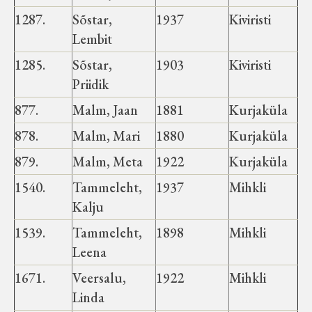
Velise kultuuri ja hariduse selts
1287.
Sõstar,
1937
Kiviristi
Lembit
Virtuaalnäitused
1285.
Sõstar,
1903
Kiviristi
Priidik
Otsi
877.
Malm, Jaan
1881
Kurjaküla
Tagasiside
878.
Malm, Mari
1880
Kurjaküla
879.
Malm, Meta
1922
Kurjaküla
1540.
Tammeleht,
1937
Mihkli
Kalju
1539.
Tammeleht,
1898
Mihkli
Leena
1671.
Veersalu,
1922
Mihkli
Linda