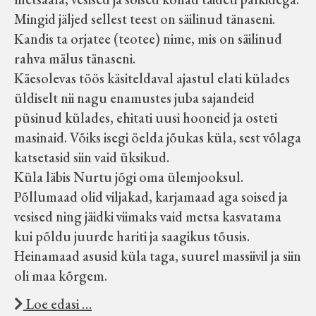
Mingid jäljed sellest teest on säilinud tänaseni.
Kandis ta orjatee (teotee) nime, mis on säilinud
rahva mälus tänaseni.
Käesolevas töös käsiteldaval ajastul elati külades
üldiselt nii nagu enamustes juba sajandeid
püsinud külades, ehitati uusi hooneid ja osteti
masinaid. Võiks isegi öelda jõukas küla, sest võlaga
katsetasid siin vaid üksikud.
Küla läbis Nurtu jõgi oma ülemjooksul.
Põllumaad olid viljakad, karjamaad aga soised ja
vesised ning jäidki viimaks vaid metsa kasvatama
kui põldu juurde hariti ja saagikus tõusis.
Heinamaad asusid küla taga, suurel massiivil ja siin
oli maa kõrgem.
Loe edasi …