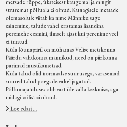
metsade rüppe, üksteisest kaugemal ja mingit
Koduleht on teoks saanud tänu Sillaotsa
suuremat põlluala ei olnud. Kunagisele metsade
Muuseumisõprade Seltsingu, Kohaliku
olemasolule viitab ka nime Männiku sage
Omaalgatuse Programmi ja Märjamaa
esinemine, talude vahel eristamas lisandina
Vallavalitsuse abile.
peremehe eesmini, ilmselt ajast kui perenime veel
ei tuntud.
Küla lõunapiiril on mühamas Velise metskonna
Päärdu vahtkonna männikud, need on piirkonna
parimad mustikametsad.
Küla talud olid normaalse suurusega, varasemad
suured talud poegade vahel jagatud.
Põllumajanduses oldi vast üle valla keskmise, aga
midagi erilist ei olnud.
Loe edasi …