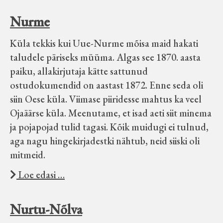
Nurme
Küla tekkis kui Uue-Nurme mõisa maid hakati
taludele päriseks müüma. Algas see 1870. aasta
paiku, allakirjutaja kätte sattunud
ostudokumendid on aastast 1872. Enne seda oli
siin Oese küla. Viimase piiridesse mahtus ka veel
Ojaäärse küla. Meenutame, et isad aeti siit minema
ja pojapojad tulid tagasi. Kõik muidugi ei tulnud,
aga nagu hingekirjadestki nähtub, neid siiski oli
mitmeid.
Loe edasi …
Nurtu-Nõlva