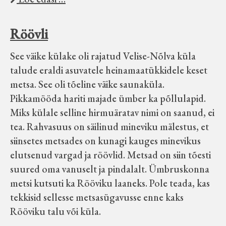
Röövli
See väike külake oli rajatud Velise-Nõlva küla
talude eraldi asuvatele heinamaatükkidele keset
metsa. See oli tõeline väike saunaküla.
Pikkamööda hariti majade ümber ka põllulapid.
Miks külale selline hirmuäratav nimi on saanud, ei
tea. Rahvasuus on säilinud mineviku mälestus, et
siinsetes metsades on kunagi kauges minevikus
elutsenud vargad ja röövlid. Metsad on siin tõesti
suured oma vanuselt ja pindalalt. Ümbruskonna
metsi kutsuti ka Rööviku laaneks. Pole teada, kas
tekkisid sellesse metsasügavusse enne kaks
Rööviku talu või küla.