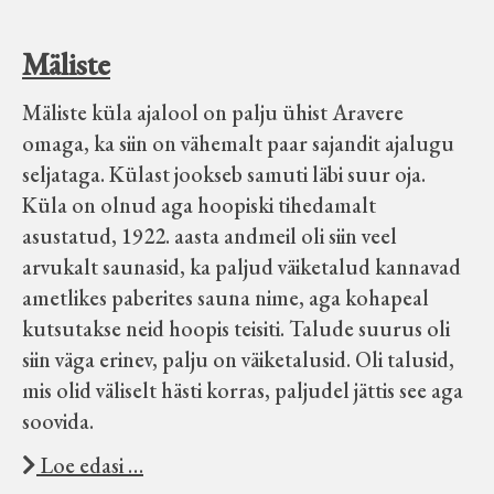
Mäliste
Mäliste küla ajalool on palju ühist Aravere
omaga, ka siin on vähemalt paar sajandit ajalugu
seljataga. Külast jookseb samuti läbi suur oja.
Küla on olnud aga hoopiski tihedamalt
asustatud, 1922. aasta andmeil oli siin veel
arvukalt saunasid, ka paljud väiketalud kannavad
ametlikes paberites sauna nime, aga kohapeal
kutsutakse neid hoopis teisiti. Talude suurus oli
siin väga erinev, palju on väiketalusid. Oli talusid,
mis olid väliselt hästi korras, paljudel jättis see aga
soovida.
Loe edasi …