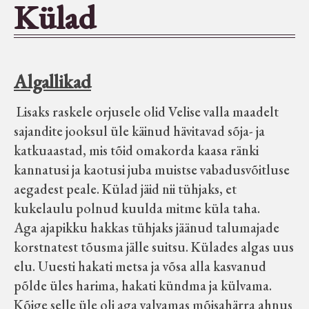
Külad
Seltsid-ühingud
Aiandus
Algallikad
Tuletõrje
Lisaks raskele orjusele olid Velise valla maadelt
sajandite jooksul üle käinud hävitavad sõja- ja
katkuaastad, mis tõid omakorda kaasa ränki
Õpperada
kannatusi ja kaotusi juba muistse vabadusvõitluse
aegadest peale. Külad jäid nii tühjaks, et
Muud koduloolist Velise mailt
kukelaulu polnud kuulda mitme küla taha.
Aga ajapikku hakkas tühjaks jäänud talumajade
Märjamaa ümbruse valdade
korstnatest tõusma jälle suitsu. Külades algas uus
elanike nimekirjad seisuga
elu. Uuesti hakati metsa ja võsa alla kasvanud
15.12.1938
põlde üles harima, hakati kündma ja külvama.
Kõige selle üle oli aga valvamas mõisahärra ahnus