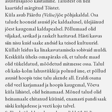
asustusajaloo käsitamine. Taludest on neil
kaartidel märgitud Tõistet.
Küla asub Päärdu
(Velise)
jõe põhjakaldal. Osa
talude hooneid asusid jõe kaldaalusel, ülejäänud
jõest kaugemal kaldapealsel. Põllumaad olid
viljakad, savikad ja raskelt haritavad. Hästi kasvas
siin nisu kuid saake andsid ka teised kultuurid.
Küllalt leidus ka linakasvatamiseks sobivaid muldi.
Keskküla üheks omapäraks oli, et talude maad
olid tükeldatud, mõõdetud mitmesse ossa. Talul
oli kaks-kolm lahustükki ja polnud ime, et põllud
asusid hoopis teise talu akende all. Eraldi osana
olid veel karjamaad ja hoopis kaugemal, Võeva
küla lähistel, olid heinamaad. Mõned talud olid
heinamaale ehitanud küünid, enamasti pandi saak
siiski kuhjadesse ja veeti koju talvel.