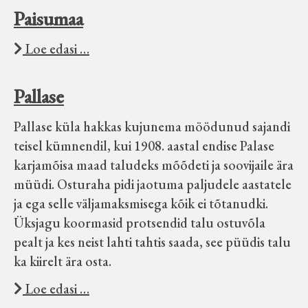
Paisumaa
Loe edasi …
Pallase
Pallase küla hakkas kujunema möödunud sajandi
teisel kümnendil, kui 1908. aastal endise Palase
karjamõisa maad taludeks mõõdeti ja soovijaile ära
müüdi. Osturaha pidi jaotuma paljudele aastatele
ja ega selle väljamaksmisega kõik ei tõtanudki.
Üksjagu koormasid protsendid talu ostuvõla
pealt ja kes neist lahti tahtis saada, see püüdis talu
ka kiirelt ära osta.
Loe edasi …