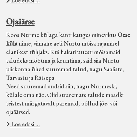
Loe edasi …
Ojaäärse
Koos Nurme külaga kanti kauges minevikus
Oese
küla
nime, viimane aeti Nurtu mõisa rajamisel
elanikest tühjaks. Kui hakati uuesti mõisamaid
taludeks mõõtma ja kruntima, said siia Nurtu
piirkonna ühed suuremad talud, nagu Saaliste,
Tarvastu ja Rätsepa.
Need suuremad andsid siin, nagu Nurmeski,
külale oma näo. Olid suuremate talude maadki
teistest märgatavalt paremad, põllud jõe- või
ojaäärsed.
Loe edasi …