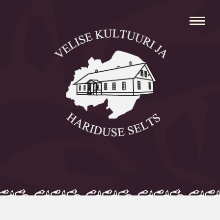
Avaleht
Aleksei Parnabas
Sillaotsa Talumuuseum
Mõisad
Külad
Koolid