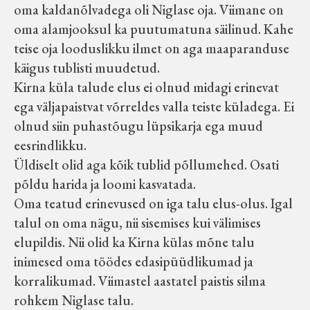
oma kaldanõlvadega oli Niglase oja. Viimane on
oma alamjooksul ka puutumatuna säilinud. Kahe
teise oja looduslikku ilmet on aga maaparanduse
käigus tublisti muudetud.
Kirna küla talude elus ei olnud midagi erinevat
ega väljapaistvat võrreldes valla teiste küladega. Ei
olnud siin puhastõugu lüpsikarja ega muud
eesrindlikku.
Üldiselt olid aga kõik tublid põllumehed. Osati
põldu harida ja loomi kasvatada.
Oma teatud erinevused on iga talu elus-olus. Igal
talul on oma nägu, nii sisemises kui välimises
elupildis. Nii olid ka Kirna külas mõne talu
inimesed oma töödes edasipüüdlikumad ja
korralikumad. Viimastel aastatel paistis silma
rohkem Niglase talu.