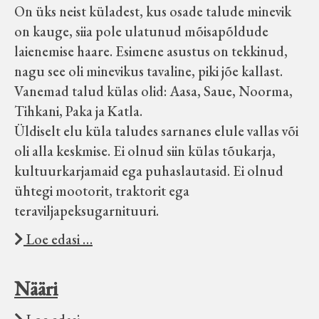
On üks neist küladest, kus osade talude minevik
on kauge, siia pole ulatunud mõisapõldude
laienemise haare. Esimene asustus on tekkinud,
nagu see oli minevikus tavaline, piki jõe kallast.
Vanemad talud külas olid: Aasa, Saue, Noorma,
Tihkani, Paka ja Katla.
Üldiselt elu küla taludes sarnanes elule vallas või
oli alla keskmise. Ei olnud siin külas tõukarja,
kultuurkarjamaid ega puhaslautasid. Ei olnud
ühtegi mootorit, traktorit ega
teraviljapeksugarnituuri.
Loe edasi …
Nääri