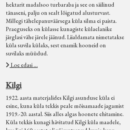
hektarit madalsoo turbaraba ja see on säilinud
tänaseni, palju on sealt lõigatud alusturvast.
Millegi tähelepanuväärsega küla silma ei paista.
Praeguseks on külasse kunagiste külaelanike
järglasi vähe järele jäänud. Liialdamata nimetatakse
küla suvila külaks, sest enamik hooneid on
suvilaks müüdud.
Loe edasi …
Kilgi
1922. aasta materjalides Kilgi asunduse küla ei
esine, kuna küla tekkis peale mõisamaade jagamist
1919.-20. aastal. Siis alles algas hoonete ehitamine.
Küla tekkis kunagi hävitatud Kilgi küla maadele,