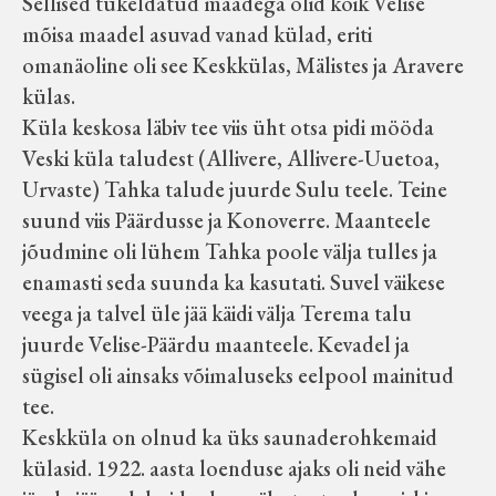
Sellised tükeldatud maadega olid kõik Velise
mõisa maadel asuvad vanad külad, eriti
omanäoline oli see Keskkülas, Mälistes ja Aravere
külas.
Küla keskosa läbiv tee viis üht otsa pidi mööda
Veski küla taludest (Allivere, Allivere-Uuetoa,
Urvaste) Tahka talude juurde Sulu teele. Teine
suund viis Päärdusse ja Konoverre. Maanteele
jõudmine oli lühem Tahka poole välja tulles ja
enamasti seda suunda ka kasutati. Suvel väikese
veega ja talvel üle jää käidi välja Terema talu
juurde Velise-Päärdu maanteele. Kevadel ja
sügisel oli ainsaks võimaluseks eelpool mainitud
tee.
Keskküla on olnud ka üks saunaderohkemaid
külasid. 1922. aasta loenduse ajaks oli neid vähe