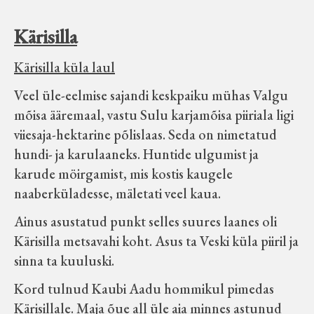
Kärisilla
Kärisilla küla laul
Veel üle-eelmise sajandi keskpaiku mühas Valgu
mõisa ääremaal, vastu Sulu karjamõisa piiriala ligi
viiesaja-hektarine põlislaas. Seda on nimetatud
hundi- ja karulaaneks. Huntide ulgumist ja
karude möirgamist, mis kostis kaugele
naaberküladesse, mäletati veel kaua.
Ainus asustatud punkt selles suures laanes oli
Kärisilla metsavahi koht. Asus ta Veski küla piiril ja
sinna ta kuuluski.
Kord tulnud Kaubi Aadu hommikul pimedas
Kärisillale. Maja õue all üle aia minnes astunud