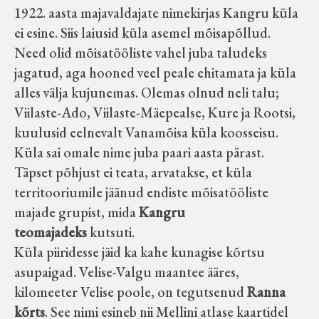
1922. aasta majavaldajate nimekirjas Kangru küla
ei esine. Siis laiusid küla asemel mõisapõllud.
Need olid mõisatööliste vahel juba taludeks
jagatud, aga hooned veel peale ehitamata ja küla
alles välja kujunemas. Olemas olnud neli talu;
Viilaste-Ado, Viilaste-Mäepealse, Kure ja Rootsi,
kuulusid eelnevalt Vanamõisa küla koosseisu.
Küla sai omale nime juba paari aasta pärast.
Täpset põhjust ei teata, arvatakse, et küla
territooriumile jäänud endiste mõisatööliste
majade grupist, mida
Kangru
teomajadeks
kutsuti.
Küla piiridesse jäid ka kahe kunagise kõrtsu
asupaigad. Velise-Valgu maantee ääres,
kilomeeter Velise poole, on tegutsenud
Ranna
kõrts
. See nimi esineb nii Mellini atlase kaartidel