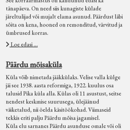
See korraarmastus on kandunud edasi ka
tänapäeva. On need siis kunagiste külade
järeltulijad või mujalt elama asunud. Päärdust läbi
sõita on kena, hooned on remonditud, värvitud ja
ümbrused korras.
Loe edasi …
Päärdu mõisaküla
Küla võib nimetada jääkkülaks. Velise valla külge
jäi see 1938. aasta reformiga, 1922. kuulus osa
talusid Pika küla alla. Külas oli 11 asustust, seitse
nendest keskmise suurusega, ülejäänud
väiketalud, nii öelda käsitöökohad. Viimaseid
tekkis eriti palju Päärdu mõisa jagamisel.
Küla elu sarnanes Päärdu asunduse omale või oli