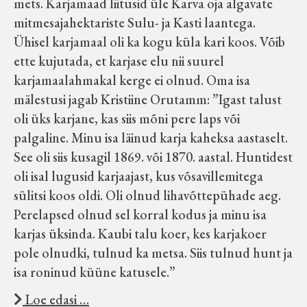
mets. Karjamaad liitusid üle Karva oja algavate
mitmesajahektariste Sulu- ja Kasti laantega.
Ühisel karjamaal oli ka kogu küla kari koos. Võib
ette kujutada, et karjase elu nii suurel
karjamaalahmakal kerge ei olnud. Oma isa
mälestusi jagab Kristiine Orutamm: ”Igast talust
oli üks karjane, kas siis mõni pere laps või
palgaline. Minu isa läinud karja kaheksa aastaselt.
See oli siis kusagil 1869. või 1870. aastal. Huntidest
oli isal lugusid karjaajast, kus võsavillemitega
sülitsi koos oldi. Oli olnud lihavõttepühade aeg.
Perelapsed olnud sel korral kodus ja minu isa
karjas üksinda. Kaubi talu koer, kes karjakoer
pole olnudki, tulnud ka metsa. Siis tulnud hunt ja
isa roninud küüne katusele.”
Loe edasi …