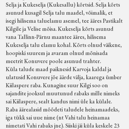
Selja ja Kukeselja (Kukesallu) kõrtsid. Selja kõrts
asunud kusagil Selja talu maadel, võimalik, et
isegi hilisema taluelamu asemel, tee ääres Pastikalt
Kilgile ja Velise mõisa. Kukeselja kõrts asunud
vana Tallinn-Pärnu maantee ääres, hilisema
Kukeselja talu elamu kohal. Kõrts olnud väikene,
hoopiski suurem ja avaram olnud mõnisada
meetrit Konuvere poole asunud trahter.
Küla talude maad paiknesid Karvoja kaldal ja
ulatusid Konuvere jõe äärde välja, kaarega ümber
Kiilaspere raba. Kunagine suur Kilgi soo on
sajandite jooksul muutunud rabaks mille nimeks
sai Kiilaspere, sealt kandus nimi üle ka külale.
Raba äärealasid mõõdeti taludele heinamaadeks,
iga tükk sai uue nime (nt Vahi talu heinamaa
nimetati Vahi rabaks jne). Siiski jäi küla keskele 23