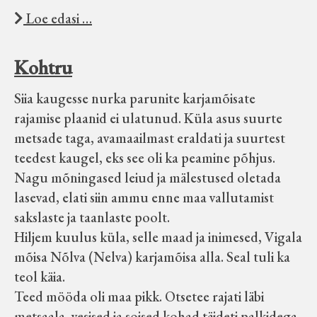
Loe edasi …
Kohtru
Siia kaugesse nurka parunite karjamõisate
rajamise plaanid ei ulatunud. Küla asus suurte
metsade taga, avamaailmast eraldati ja suurtest
teedest kaugel, eks see oli ka peamine põhjus.
Nagu mõningased leiud ja mälestused oletada
lasevad, elati siin ammu enne maa vallutamist
sakslaste ja taanlaste poolt.
Hiljem kuulus küla, selle maad ja inimesed, Vigala
mõisa Nõlva (Nelva) karjamõisa alla. Seal tuli ka
teol käia.
Teed mööda oli maa pikk. Otsetee rajati läbi
metsaala, vesised ja soised kohad täideti palkidega.