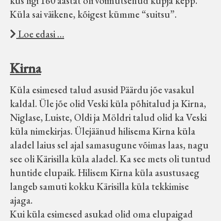
kus ligi 160 aastat oli võimutsenud kupja kepp.
Küla sai väikene, kõigest kümme “suitsu”.
Loe edasi …
Kirna
Küla esimesed talud asusid Päärdu jõe vasakul
kaldal. Üle jõe olid Veski küla põhitalud ja Kirna,
Niglase, Luiste, Oldi ja Möldri talud olid ka Veski
küla nimekirjas. Ülejäänud hilisema Kirna küla
aladel laius sel ajal samasugune võimas laas, nagu
see oli Kärisilla küla aladel. Ka see mets oli tuntud
huntide elupaik. Hilisem Kirna küla asustusaeg
langeb samuti kokku Kärisilla küla tekkimise
ajaga.
Kui küla esimesed asukad olid oma elupaigad