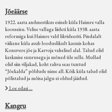
Jõeäärse
1922. aasta andmestikus esineb küla Haimre valla
koosseisu. Velise vallaga liideti küla 1938. aasta
reformiga kui Haimre vald likvideeriti. Pindalalt
väikene küla asub looduslikult kaunis kohas
Konuvere jõe ja Karvoja vahelisel alal. Talud olid
keskmise suurusega ja mõned üle selle. Mullad
olid siin viljakad, koht rahva seas tuntud
“Jõekalda” põldude nime all. Kõik küla talud olid
põlistalud ja mõisa jalgu ei oldud jäädud.
Loe edasi …
Kangru