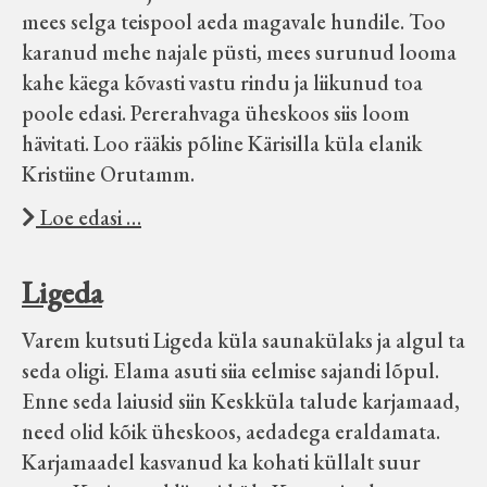
mees selga teispool aeda magavale hundile. Too
karanud mehe najale püsti, mees surunud looma
kahe käega kõvasti vastu rindu ja liikunud toa
poole edasi. Pererahvaga üheskoos siis loom
hävitati. Loo rääkis põline Kärisilla küla elanik
Kristiine Orutamm.
Loe edasi …
Ligeda
Varem kutsuti Ligeda küla saunakülaks ja algul ta
seda oligi. Elama asuti siia eelmise sajandi lõpul.
Enne seda laiusid siin Keskküla talude karjamaad,
need olid kõik üheskoos, aedadega eraldamata.
Karjamaadel kasvanud ka kohati küllalt suur