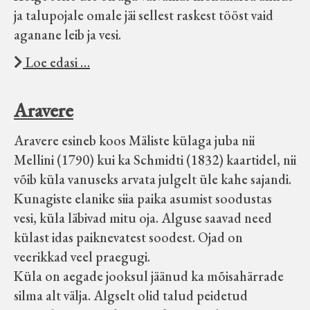
Velise kultuuri ja hariduse selts
ja talupojale omale jäi sellest raskest tööst vaid
aganane leib ja vesi.
Virtuaalnäitused
Loe edasi …
Otsi
Aravere
Aravere esineb koos Mäliste külaga juba nii
Tagasiside
Mellini (1790) kui ka Schmidti (1832) kaartidel, nii
võib küla vanuseks arvata julgelt üle kahe sajandi.
Kunagiste elanike siia paika asumist soodustas
vesi, küla läbivad mitu oja. Alguse saavad need
külast idas paiknevatest soodest. Ojad on
veerikkad veel praegugi.
Küla on aegade jooksul jäänud ka mõisahärrade
silma alt välja. Algselt olid talud peidetud