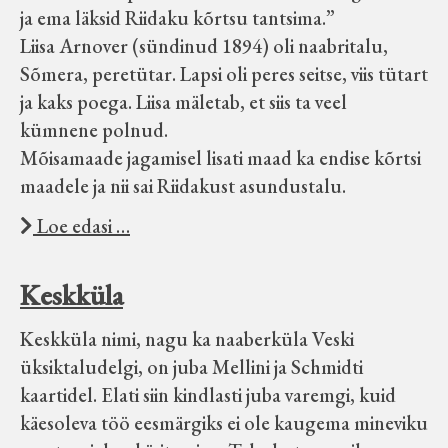
ja ema läksid Riidaku kõrtsu tantsima.”
Liisa Arnover (sündinud 1894) oli naabritalu,
Sõmera, peretütar. Lapsi oli peres seitse, viis tütart
ja kaks poega. Liisa mäletab, et siis ta veel
kümnene polnud.
Mõisamaade jagamisel lisati maad ka endise kõrtsi
maadele ja nii sai Riidakust asundustalu.
Loe edasi …
Keskküla
Keskküla nimi, nagu ka naaberküla Veski
üksiktaludelgi, on juba Mellini ja Schmidti
kaartidel. Elati siin kindlasti juba varemgi, kuid
käesoleva töö eesmärgiks ei ole kaugema mineviku