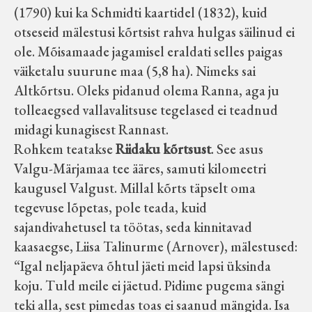
(1790) kui ka Schmidti kaartidel (1832), kuid
otseseid mälestusi kõrtsist rahva hulgas säilinud ei
ole. Mõisamaade jagamisel eraldati selles paigas
väiketalu suurune maa (5,8 ha). Nimeks sai
Altkõrtsu. Oleks pidanud olema Ranna, aga ju
tolleaegsed vallavalitsuse tegelased ei teadnud
midagi kunagisest Rannast.
Rohkem teatakse
Riidaku kõrtsust
. See asus
Valgu-Märjamaa tee ääres, samuti kilomeetri
kaugusel Valgust. Millal kõrts täpselt oma
tegevuse lõpetas, pole teada, kuid
sajandivahetusel ta töötas, seda kinnitavad
kaasaegse, Liisa Talinurme (Arnover), mälestused:
“Igal neljapäeva õhtul jäeti meid lapsi üksinda
koju. Tuld meile ei jäetud. Pidime pugema sängi
teki alla, sest pimedas toas ei saanud mängida. Isa