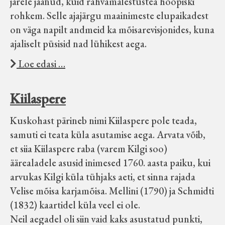
järele jäänud, kuid rahvamälestustea hoopiski
rohkem. Selle ajajärgu maainimeste elupaikadest
on väga napilt andmeid ka mõisarevisjonides, kuna
ajaliselt püsisid nad lühikest aega.
Loe edasi …
Kiilaspere
Kuskohast pärineb nimi Kiilaspere pole teada,
samuti ei teata küla asutamise aega. Arvata võib,
et siia Kiilaspere raba (varem Kilgi soo)
äärealadele asusid inimesed 1760. aasta paiku, kui
arvukas Kilgi küla tühjaks aeti, et sinna rajada
Velise mõisa karjamõisa. Mellini (1790) ja Schmidti
(1832) kaartidel küla veel ei ole.
Neil aegadel oli siin vaid kaks asustatud punkti,