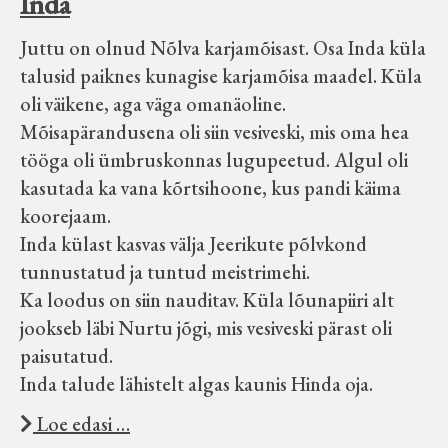
Inda
Juttu on olnud Nõlva karjamõisast. Osa Inda küla
talusid paiknes kunagise karjamõisa maadel. Küla
oli väikene, aga väga omanäoline.
Mõisapärandusena oli siin vesiveski, mis oma hea
tööga oli ümbruskonnas lugupeetud. Algul oli
kasutada ka vana kõrtsihoone, kus pandi käima
koorejaam.
Inda külast kasvas välja Jeerikute põlvkond
tunnustatud ja tuntud meistrimehi.
Ka loodus on siin nauditav. Küla lõunapiiri alt
jookseb läbi Nurtu jõgi, mis vesiveski pärast oli
paisutatud.
Inda talude lähistelt algas kaunis Hinda oja.
Loe edasi …