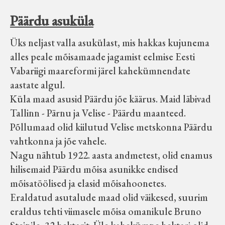
Päärdu asuküla
Üks neljast valla asukülast, mis hakkas kujunema
alles peale mõisamaade jagamist eelmise Eesti
Vabariigi maareformi järel kahekümnendate
aastate algul.
Küla maad asusid Päärdu jõe käärus. Maid läbivad
Tallinn - Pärnu ja Velise - Päärdu maanteed.
Põllumaad olid kiilutud Velise metskonna Päärdu
vahtkonna ja jõe vahele.
Nagu nähtub 1922. aasta andmetest, olid enamus
hilisemaid Päärdu mõisa asunikke endised
mõisatöölised ja elasid mõisahoonetes.
Eraldatud asutalude maad olid väikesed, suurim
eraldus tehti viimasele mõisa omanikule Bruno