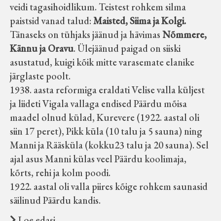
veidi tagasihoidlikum. Teistest rohkem silma
paistsid vanad talud:
Maisted, Siima ja Kolgi.
Tänaseks on tühjaks jäänud ja hävimas
Nõmmere,
Kännu ja Oravu
. Ülejäänud paigad on siiski
asustatud, kuigi kõik mitte varasemate elanike
järglaste poolt.
1938. aasta reformiga eraldati Velise valla küljest
ja liideti Vigala vallaga endised Päärdu mõisa
maadel olnud külad, Kurevere (1922. aastal oli
siin 17 peret), Pikk küla (10 talu ja 5 sauna) ning
Manni ja Rääsküla (kokku23 talu ja 20 sauna). Sel
ajal asus Manni külas veel Päärdu koolimaja,
kõrts, rehi ja kolm poodi.
1922. aastal oli valla piires kõige rohkem saunasid
säilinud Päärdu kandis.
Loe edasi …