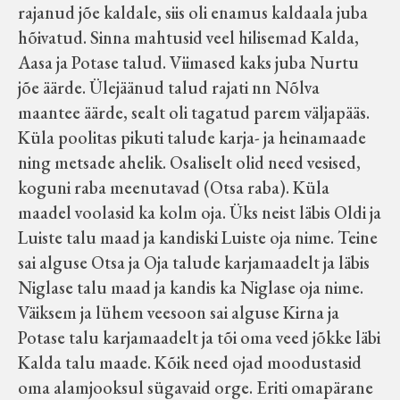
rajanud jõe kaldale, siis oli enamus kaldaala juba
hõivatud. Sinna mahtusid veel hilisemad Kalda,
Aasa ja Potase talud. Viimased kaks juba Nurtu
jõe äärde. Ülejäänud talud rajati nn Nõlva
maantee äärde, sealt oli tagatud parem väljapääs.
Küla poolitas pikuti talude karja- ja heinamaade
ning metsade ahelik. Osaliselt olid need vesised,
koguni raba meenutavad (Otsa raba). Küla
maadel voolasid ka kolm oja. Üks neist läbis Oldi ja
Luiste talu maad ja kandiski Luiste oja nime. Teine
sai alguse Otsa ja Oja talude karjamaadelt ja läbis
Niglase talu maad ja kandis ka Niglase oja nime.
Väiksem ja lühem veesoon sai alguse Kirna ja
Potase talu karjamaadelt ja tõi oma veed jõkke läbi
Kalda talu maade. Kõik need ojad moodustasid
oma alamjooksul sügavaid orge. Eriti omapärane