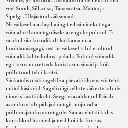
Steinile, 32 hektarit. Üle kahekümne hektari olid
veel Söödi, Sillaotsa, Tänavaotsa, Männa ja
Sipelga. Ülejäänud väiksemad.
Nii väikesel maalapil mingit edasiminekut ega
võimalusi loominguliseks arenguks polnud. Ei
saadud siin korralikult hakkama maa
hooldamisegagi, sest nii väikesel talul ei olnud
võimalik kahte hobust pidada. Polnud võimalik
ega tasuv muretseda koristusmasinaid ja kõik
põllutööd tehti käsitsi.
Siinkandis otsiti sageli lisa päevatöölisena või tehti
mõnd käsitööd. Sageli oligi selliste väikeste talude
nimeks käsitöökoht. Seega ei avaldanud Päärdu
asunduse talupidajad mingit mõju valla
põllumajanduse arengule. Samas ehitati külas
korralikud hooned ja neid hoiti ka korras.