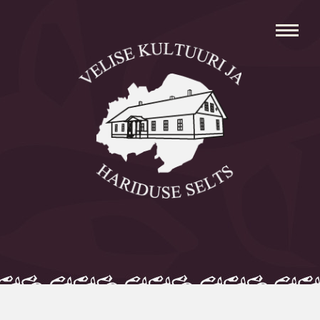
Avaleht
Aleksei Parnabas
Sillaotsa Talumuuseum
Mõisad
Külad
Koolid