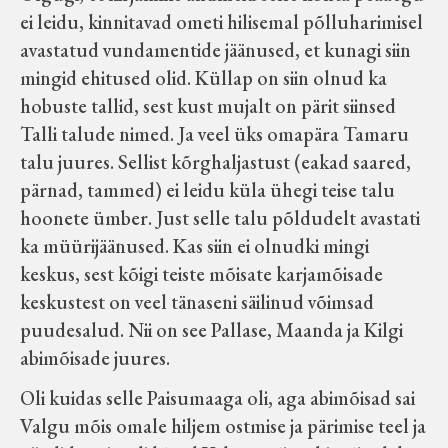
ei leidu, kinnitavad ometi hilisemal põlluharimisel
avastatud vundamentide jäänused, et kunagi siin
mingid ehitused olid. Küllap on siin olnud ka
hobuste tallid, sest kust mujalt on pärit siinsed
Talli talude nimed. Ja veel üks omapära Tamaru
talu juures. Sellist kõrghaljastust (eakad saared,
pärnad, tammed) ei leidu küla ühegi teise talu
hoonete ümber. Just selle talu põldudelt avastati
ka müürijäänused. Kas siin ei olnudki mingi
keskus, sest kõigi teiste mõisate karjamõisade
keskustest on veel tänaseni säilinud võimsad
puudesalud. Nii on see Pallase, Maanda ja Kilgi
abimõisade juures.
Oli kuidas selle Paisumaaga oli, aga abimõisad sai
Valgu mõis omale hiljem ostmise ja pärimise teel ja