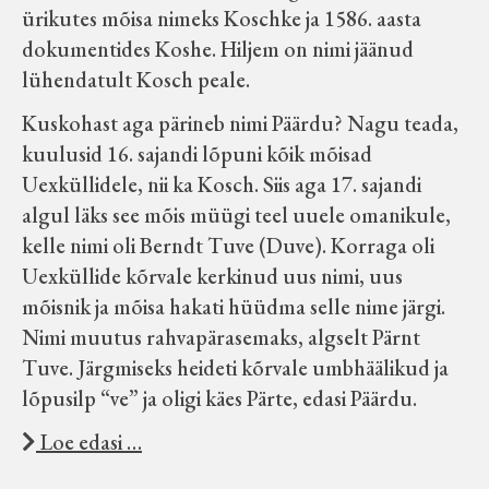
ürikutes mõisa nimeks Koschke ja 1586. aasta
dokumentides Koshe. Hiljem on nimi jäänud
lühendatult Kosch peale.
Kuskohast aga pärineb nimi Päärdu? Nagu teada,
kuulusid 16. sajandi lõpuni kõik mõisad
Uexküllidele, nii ka Kosch. Siis aga 17. sajandi
algul läks see mõis müügi teel uuele omanikule,
kelle nimi oli Berndt Tuve (Duve). Korraga oli
Uexküllide kõrvale kerkinud uus nimi, uus
mõisnik ja mõisa hakati hüüdma selle nime järgi.
Nimi muutus rahvapärasemaks, algselt Pärnt
Tuve. Järgmiseks heideti kõrvale umbhäälikud ja
lõpusilp “ve” ja oligi käes Pärte, edasi Päärdu.
Loe edasi …