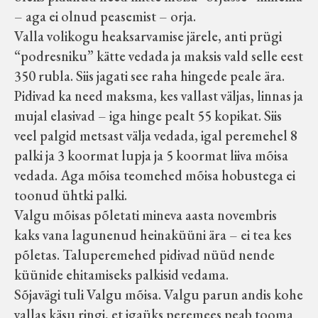
– aga ei olnud peasemist – orja.
Valla volikogu heaksarvamise järele, anti prügi
“podresniku” kätte vedada ja maksis vald selle eest
350 rubla. Siis jagati see raha hingede peale ära.
Pidivad ka need maksma, kes vallast väljas, linnas ja
mujal elasivad – iga hinge pealt 55 kopikat. Siis
veel palgid metsast välja vedada, igal peremehel 8
palki ja 3 koormat lupja ja 5 koormat liiva mõisa
vedada. Aga mõisa teomehed mõisa hobustega ei
toonud ühtki palki.
Valgu mõisas põletati mineva aasta novembris
kaks vana lagunenud heinaküüni ära – ei tea kes
põletas. Taluperemehed pidivad nüüd nende
küünide ehitamiseks palkisid vedama.
Sõjavägi tuli Valgu mõisa. Valgu parun andis kohe
vallas käsu ringi, et igaüks peremees peab tooma