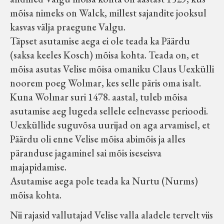
mõisa nimeks on Walck, millest sajandite jooksul
kasvas välja praegune Valgu.
Täpset asutamise aega ei ole teada ka Päärdu
(saksa keeles Kosch) mõisa kohta. Teada on, et
mõisa asutas Velise mõisa omaniku Claus Uexkülli
noorem poeg Wolmar, kes selle päris oma isalt.
Kuna Wolmar suri 1478. aastal, tuleb mõisa
asutamise aeg lugeda sellele eelnevasse perioodi.
Uexküllide suguvõsa uurijad on aga arvamisel, et
Päärdu oli enne Velise mõisa abimõis ja alles
päranduse jagaminel sai mõis iseseisva
majapidamise.
Asutamise aega pole teada ka Nurtu (Nurms)
mõisa kohta.
Nii rajasid vallutajad Velise valla aladele tervelt viis