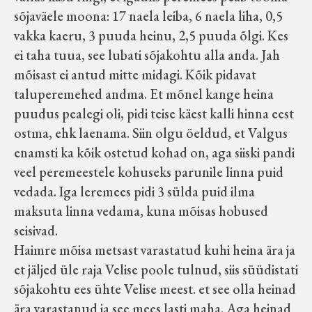
sõjaväele moona: 17 naela leiba, 6 naela liha, 0,5
vakka kaeru, 3 puuda heinu, 2,5 puuda õlgi. Kes
ei taha tuua, see lubati sõjakohtu alla anda. Jah
mõisast ei antud mitte midagi. Kõik pidavat
taluperemehed andma. Et mõnel kange heina
puudus pealegi oli, pidi teise käest kalli hinna eest
ostma, ehk laenama. Siin olgu öeldud, et Valgus
enamsti ka kõik ostetud kohad on, aga siiski pandi
veel peremeestele kohuseks parunile linna puid
vedada. Iga leremees pidi 3 sülda puid ilma
maksuta linna vedama, kuna mõisas hobused
seisivad.
Haimre mõisa metsast varastatud kuhi heina ära ja
et jäljed üle raja Velise poole tulnud, siis süüdistati
sõjakohtu ees ühte Velise meest. et see olla heinad
ära varastanud ja see mees lasti maha. Aga heinad