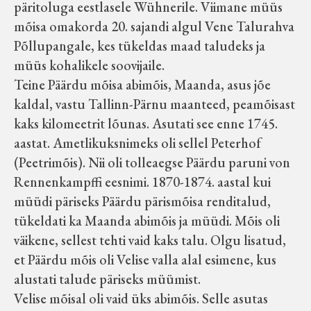
päritoluga eestlasele Wühnerile. Viimane müüs
mõisa omakorda 20. sajandi algul Vene Talurahva
Põllupangale, kes tükeldas maad taludeks ja
müüs kohalikele soovijaile.
Teine Päärdu mõisa abimõis, Maanda, asus jõe
kaldal, vastu Tallinn-Pärnu maanteed, peamõisast
kaks kilomeetrit lõunas. Asutati see enne 1745.
aastat. Ametlikuksnimeks oli sellel Peterhof
(Peetrimõis). Nii oli tolleaegse Päärdu paruni von
Rennenkampffi eesnimi. 1870-1874. aastal kui
müüdi päriseks Päärdu pärismõisa renditalud,
tükeldati ka Maanda abimõis ja müüdi. Mõis oli
väikene, sellest tehti vaid kaks talu. Olgu lisatud,
et Päärdu mõis oli Velise valla alal esimene, kus
alustati talude päriseks müümist.
Velise mõisal oli vaid üks abimõis. Selle asutas