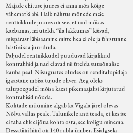
Majade ehituse juures ei anna mõis kõige
vähematki abi. Halb nähtus mõnede meie
rentnikkude juures on see, et nad mõisas
kaebamas, nii ütelda “ila lakkumas” käivad,
mispärast läbisaamine mitte hea ei ole ja ühistunne
hästi ei saa juurduda.
Paljudel rentnikkudel puuduvad kirjalikud
kontrahhid ja nad elavad nii ütelda suusõnalise
kauba peal. Niisugustes oludes on renditalupidaja
igaastane mõisa tujude ohver. Aeg oleks
talupoegadel mõisa käest pikemaajalisi kirjutatud
kontrahisid nõuda.
Kohtade müümine algab ka Vigala järel olevas
Nõlva vallas peale. Talunikele anti teada, et kes ise
ei taha ehk ei jõua kohta osta, see koligu minema.
Dessatiini hind on 140 rubla ümber. Esialgseks