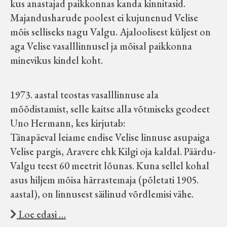
kus anastajad paikkonnas kanda kinnitasid.
Majandusharude poolest ei kujunenud Velise
mõis selliseks nagu Valgu. Ajaloolisest küljest on
aga Velise vasalllinnusel ja mõisal paikkonna
minevikus kindel koht.
1973. aastal teostas vasalllinnuse ala
mõõdistamist, selle kaitse alla võtmiseks geodeet
Uno Hermann, kes kirjutab:
Tänapäeval leiame endise Velise linnuse asupaiga
Velise pargis, Aravere ehk Kilgi oja kaldal. Päärdu-
Valgu teest 60 meetrit lõunas. Kuna sellel kohal
asus hiljem mõisa härrastemaja (põletati 1905.
aastal), on linnusest säilinud võrdlemisi vähe.
Loe edasi …