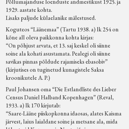
Põllumajanduse loenduste andmestikust 1925. ja
Velise kultuuri ja hariduse selts
1929. aastate kohta.
Lisaks paljude külaelanike mälestused.
Virtuaalnäitused
Koguteos “Läänemaa” (Tartu 1938. a) lk 254 on
kõne all oleva paikkonna kohta kirjas:
Otsi
“On põhjust arvata, et 13. saj keskel oli siinne
soine ala kohati asustamata. Pealegi oli siinne
Tagasiside
savikas pinnas põldude rajamiseks ebasobiv”
(kirjutises on tuginetud kunagistele Saksa
kroonikutele A. P.)
Paul Johansen oma “Die Estlandliste des Lieber
Census Daniel Halband Kopenhagen” (Reval,
1933. a) lk 170 kirjutab:
“Saare-Lääne piiskopkonna idaosas, alates Kaisma
järvest, laius laialdane soine ja metsane ala, mida