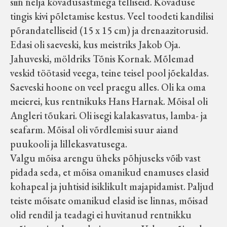
siin nelja kõvadusastmega telliseid. Kõvaduse
tingis kivi põletamise kestus. Veel toodeti kandilisi
põrandatelliseid (15 x 15 cm) ja drenaazitorusid.
Edasi oli saeveski, kus meistriks Jakob Oja.
Jahuveski, möldriks Tõnis Kornak. Mõlemad
veskid töötasid veega, teine teisel pool jõekaldas.
Saeveski hoone on veel praegu alles. Oli ka oma
meierei, kus rentnikuks Hans Harnak. Mõisal oli
Angleri tõukari. Oli isegi kalakasvatus, lamba- ja
seafarm. Mõisal oli võrdlemisi suur aiand
puukooli ja lillekasvatusega.
Valgu mõisa arengu üheks põhjuseks võib vast
pidada seda, et mõisa omanikud enamuses elasid
kohapeal ja juhtisid isiklikult majapidamist. Paljud
teiste mõisate omanikud elasid ise linnas, mõisad
olid rendil ja teadagi ei huvitanud rentnikku