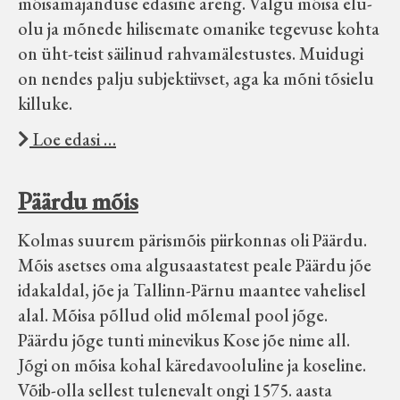
mõisamajanduse edasine areng. Valgu mõisa elu-
olu ja mõnede hilisemate omanike tegevuse kohta
on üht-teist säilinud rahvamälestustes. Muidugi
on nendes palju subjektiivset, aga ka mõni tõsielu
killuke.
Loe edasi …
Päärdu mõis
Kolmas suurem pärismõis piirkonnas oli Päärdu.
Mõis asetses oma algusaastatest peale Päärdu jõe
idakaldal, jõe ja Tallinn-Pärnu maantee vahelisel
alal. Mõisa põllud olid mõlemal pool jõge.
Päärdu jõge tunti minevikus Kose jõe nime all.
Jõgi on mõisa kohal käredavooluline ja koseline.
Võib-olla sellest tulenevalt ongi 1575. aasta