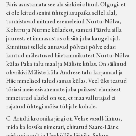
Päris asustamata see ala siiski ei olnud. Olgugi, et
ei ole leitud senini ühtegi asupaika sellel alal,
tunnistavad mitmed esemeleiud Nurtu-Nõlva,
Kohtru ja Nurme küladest, samuti Päärdu silla
juurest, et inimasustus oli siin juba kaugel ajal.
Kinnitust sellele annavad põlvest põlve edasi
kantud mälestused hiietammikutest Nurtu-Nõlva
külas Paka talu maal ja Mäliste külas. On säilinud
ohvrikivi Mäliste küla Andrese talu karjamaal ja
Hiie nimelised talud samas külas. Veel üks teatud
tõsiasi meie esivanemate juba paiksest elamisest
nimetatud aladel on see, et maa vallutajad ei
rajanud ühtegi mõisa tühjale kohale.
C. Arndti kroonika järgi on Velise vasall-linnus,
mida ka lossiks nimetati, ehitatud Saare-Lääne
piiskopi poolt ja Uexküllile lääniks. Selgus