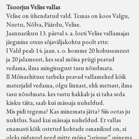
Teoorjus Velise vallas
Velise on ühendatud vald. Temas on koos Valgu,
Nurtu, Nõlva, Päärdu, Velise.
Jaanuarikuu 13. päeval s. a. loeti Velise vallamajas
järgmine otsus sõjaväljakohtu poolt ette:
I Vald peab 14. jaan. s. o. homme 20 hobusemeest
ja 20 jalameest, kes seal mõisa prügi peavad
vedama, ilma mingisugust tasu nõudmata.
II Mõisaehituse tarbeks peavad vallamehed kõik
materjalid vedama, olgu linnast, ehk metsast, ilma
tasu nõudmata. kes vastu hakkab ja ei taha seda
käsku täita, saab kui mässaja nuheldud.
Mis pidi tegema? Kas minemata jätta? Siis ootas ju
nuhtlus. Saad kui mässaja nuheldud. Et vallas
enamasti kõik ostetud kohtade omanikud on, ei
oleks pidanud need mitte mõisa “orjusse” minema