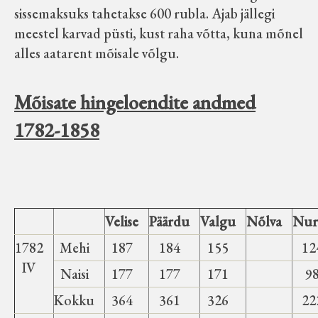
sissemaksuks tahetakse 600 rubla. Ajab jällegi
meestel karvad püsti, kust raha võtta, kuna mõnel
alles aatarent mõisale võlgu.
Mõisate hingeloendite andmed
1782-1858
Velise
Päärdu
Valgu
Nõlva
Nur
1782
Mehi
187
184
155
12
IV
Naisi
177
177
171
9
Kokku
364
361
326
22