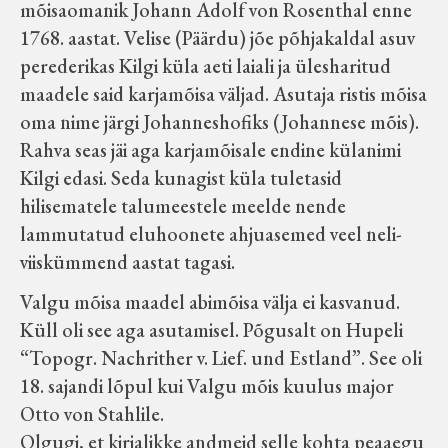
mõisaomanik Johann Adolf von Rosenthal enne
1768. aastat. Velise (Päärdu) jõe põhjakaldal asuv
perederikas Kilgi küla aeti laiali ja ülesharitud
maadele said karjamõisa väljad. Asutaja ristis mõisa
oma nime järgi Johanneshofiks (Johannese mõis).
Rahva seas jäi aga karjamõisale endine külanimi
Kilgi edasi. Seda kunagist küla tuletasid
hilisematele talumeestele meelde nende
lammutatud eluhoonete ahjuasemed veel neli-
viiskümmend aastat tagasi.
Valgu mõisa maadel abimõisa välja ei kasvanud.
Küll oli see aga asutamisel. Põgusalt on Hupeli
“Topogr. Nachrither v. Lief. und Estland”. See oli
18. sajandi lõpul kui Valgu mõis kuulus major
Otto von Stahlile.
Olgugi, et kirjalikke andmeid selle kohta peaaegu