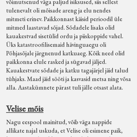
võimutsenud väga paljud isiksused, siis sellest
tulenevalt oli mõisade areng ja elu nendes
mitmeti erinev. Paikkonnast käisid perioodil üle
mitmed laastavad sõjad. Sõdadele lisaks olid
kauakestvad sisetülid ordu ja piiskoppide vahel.
Üks katastroofilisemaid hävinguaegu oli
Põhjasõjale järgnenud katkuaeg. Kõik need olid
paikkonna elule rasked ja sügavad jäljed.
Kauakestvate sõdade ja katku tagajärjel jäid talud
tühjaks. Maad jäid sööti ja kasvasid metsa ning võsa
alla. Aastakümnete pärast tuli jälle otsast alata.
Velise mõis
Nagu eespool mainitud, võib väga nappide
allikate najal uskuda, et Velise oli esimene paik,