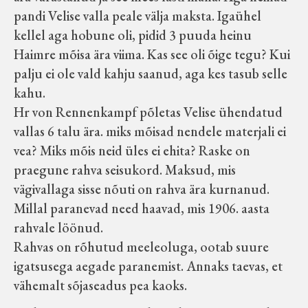
pandi Velise valla peale välja maksta. Igaühel
kellel aga hobune oli, pidid 3 puuda heinu
Haimre mõisa ära viima. Kas see oli õige tegu? Kui
palju ei ole vald kahju saanud, aga kes tasub selle
kahu.
Hr von Rennenkampf põletas Velise ühendatud
vallas 6 talu ära. miks mõisad nendele materjali ei
vea? Miks mõis neid üles ei ehita? Raske on
praegune rahva seisukord. Maksud, mis
vägivallaga sisse nõuti on rahva ära kurnanud.
Millal paranevad need haavad, mis 1906. aasta
rahvale löönud.
Rahvas on rõhutud meeleoluga, ootab suure
igatsusega aegade paranemist. Annaks taevas, et
vähemalt sõjaseadus pea kaoks.