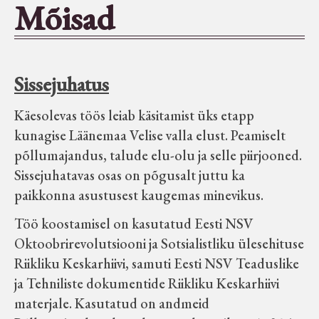
Mõisad
Seltsid-ühingud
Aiandus
Sissejuhatus
Tuletõrje
Käesolevas töös leiab käsitamist üks etapp
kunagise Läänemaa Velise valla elust. Peamiselt
põllumajandus, talude elu-olu ja selle piirjooned.
Õpperada
Sissejuhatavas osas on põgusalt juttu ka
paikkonna asustusest kaugemas minevikus.
Muud koduloolist Velise mailt
Töö koostamisel on kasutatud Eesti NSV
Oktoobrirevolutsiooni ja Sotsialistliku ülesehituse
Märjamaa ümbruse valdade
Riikliku Keskarhiivi, samuti Eesti NSV Teaduslike
elanike nimekirjad seisuga
ja Tehniliste dokumentide Riikliku Keskarhiivi
15.12.1938
materjale. Kasutatud on andmeid