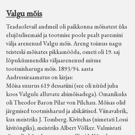
Valgu mõis
Teadaolevail andmeil oli paikkonna mõisatest üks
elujõulisemaid ja tootmise poole pealt paremini
välja arenenud Valgu mõis. Areng toimus nagu
teisteski mõisates pikkamööda, ometi oli 19. saj
lõpukümnendiks väljaarenenud mitme
tootmisharuga mõis. 1893/94. aasta
Aadressiraamatus on kirjas:
Mõisa suurus 619 dessatiini (see oli nüüd juba
koos Valgule alluvate abimõisadega). Omanikuks
oli Theodor Baron Pilar von Pilchau. Mõisas olid
järgmised tootmisharud ja abikäitised. Viinavabrik,
kus meistriks J. Tomberg. Kivitehas (nimetati Lossi
kivitöngiks), meistriks Albert Völker. Valmistati