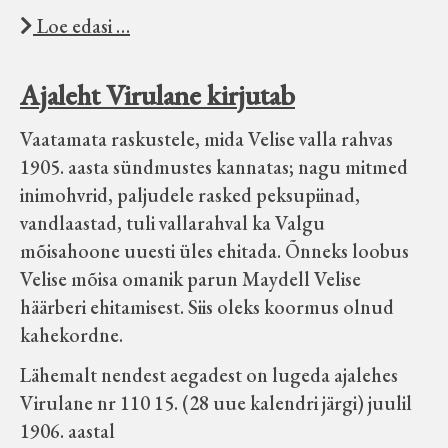
Loe edasi …
Ajaleht Virulane kirjutab
Vaatamata raskustele, mida Velise valla rahvas
1905. aasta sündmustes kannatas; nagu mitmed
inimohvrid, paljudele rasked peksupiinad,
vandlaastad, tuli vallarahval ka Valgu
mõisahoone uuesti üles ehitada. Õnneks loobus
Velise mõisa omanik parun Maydell Velise
häärberi ehitamisest. Siis oleks koormus olnud
kahekordne.
Lähemalt nendest aegadest on lugeda ajalehes
Virulane nr 110 15. (28 uue kalendri järgi) juulil
1906. aastal