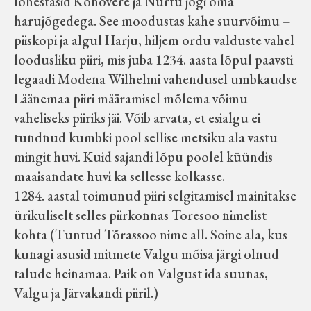
lõhestasid Konovere ja Nurtu jõgi oma
Koduleht on teoks saanud tänu Sillaotsa
harujõgedega. See moodustas kahe suurvõimu –
Muuseumisõprade Seltsingu, Kohaliku
piiskopi ja algul Harju, hiljem ordu valduste vahel
Omaalgatuse Programmi ja Märjamaa
loodusliku piiri, mis juba 1234. aasta lõpul paavsti
Vallavalitsuse abile.
legaadi Modena Wilhelmi vahendusel umbkaudse
Läänemaa piiri määramisel mõlema võimu
vaheliseks piiriks jäi. Võib arvata, et esialgu ei
tundnud kumbki pool sellise metsiku ala vastu
mingit huvi. Kuid sajandi lõpu poolel küündis
maaisandate huvi ka sellesse kolkasse.
1284. aastal toimunud piiri selgitamisel mainitakse
ürikuliselt selles piirkonnas Toresoo nimelist
kohta (Tuntud Tõrassoo nime all. Soine ala, kus
kunagi asusid mitmete Valgu mõisa järgi olnud
talude heinamaa. Paik on Valgust ida suunas,
Valgu ja Järvakandi piiril.)