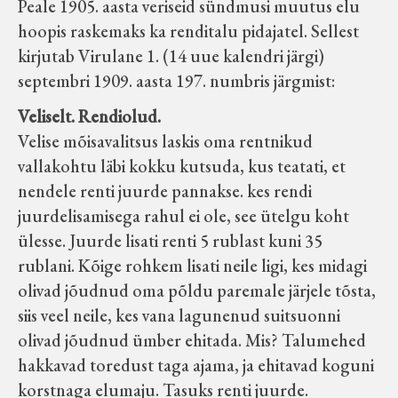
Peale 1905. aasta veriseid sündmusi muutus elu
hoopis raskemaks ka renditalu pidajatel. Sellest
kirjutab Virulane 1. (14 uue kalendri järgi)
septembri 1909. aasta 197. numbris järgmist:
Veliselt. Rendiolud.
Velise mõisavalitsus laskis oma rentnikud
vallakohtu läbi kokku kutsuda, kus teatati, et
nendele renti juurde pannakse. kes rendi
juurdelisamisega rahul ei ole, see ütelgu koht
ülesse. Juurde lisati renti 5 rublast kuni 35
rublani. Kõige rohkem lisati neile ligi, kes midagi
olivad jõudnud oma põldu paremale järjele tõsta,
siis veel neile, kes vana lagunenud suitsuonni
olivad jõudnud ümber ehitada. Mis? Talumehed
hakkavad toredust taga ajama, ja ehitavad koguni
korstnaga elumaju. Tasuks renti juurde.