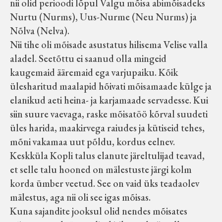
nii olid perioodi lõpul Valgu mõisa abimõisadeks
Nurtu (Nurms), Uus-Nurme (Neu Nurms) ja
Nõlva (Nelva).
Nii tihe oli mõisade asustatus hilisema Velise valla
aladel. Seetõttu ei saanud olla mingeid
kaugemaid ääremaid ega varjupaiku. Kõik
ülesharitud maalapid hõivati mõisamaade külge ja
elanikud aeti heina- ja karjamaade servadesse. Kui
siin suure vaevaga, raske mõisatöö kõrval suudeti
üles harida, maakirvega raiudes ja kütiseid tehes,
mõni vakamaa uut põldu, kordus eelnev.
Keskküla Kopli talus elanute järeltulijad teavad,
et selle talu hooned on mälestuste järgi kolm
korda ümber veetud. See on vaid üks teadaolev
mälestus, aga nii oli see igas mõisas.
Kuna sajandite jooksul olid nendes mõisates