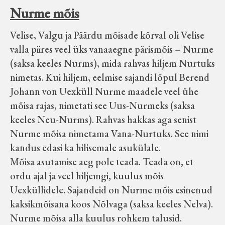
Nurme mõis
Velise, Valgu ja Päärdu mõisade kõrval oli Velise
valla piires veel üks vanaaegne pärismõis – Nurme
(saksa keeles Nurms), mida rahvas hiljem Nurtuks
nimetas. Kui hiljem, eelmise sajandi lõpul Berend
Johann von Uexküll Nurme maadele veel ühe
mõisa rajas, nimetati see Uus-Nurmeks (saksa
keeles Neu-Nurms). Rahvas hakkas aga senist
Nurme mõisa nimetama Vana-Nurtuks. See nimi
kandus edasi ka hilisemale asukülale.
Mõisa asutamise aeg pole teada. Teada on, et
ordu ajal ja veel hiljemgi, kuulus mõis
Uexküllidele. Sajandeid on Nurme mõis esinenud
kaksikmõisana koos Nõlvaga (saksa keeles Nelva).
Nurme mõisa alla kuulus rohkem talusid.