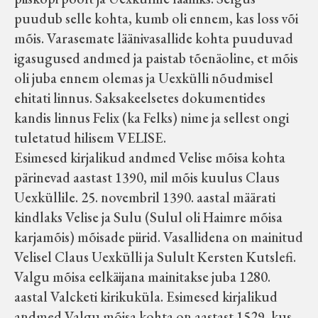
puudub selle kohta, kumb oli ennem, kas loss või
mõis. Varasemate läänivasallide kohta puuduvad
igasugused andmed ja paistab tõenäoline, et mõis
oli juba ennem olemas ja Uexkülli nõudmisel
ehitati linnus. Saksakeelsetes dokumentides
kandis linnus Felix (ka Felks) nime ja sellest ongi
tuletatud hilisem VELISE.
Esimesed kirjalikud andmed Velise mõisa kohta
pärinevad aastast 1390, mil mõis kuulus Claus
Uexküllile. 25. novembril 1390. aastal määrati
kindlaks Velise ja Sulu (Sulul oli Haimre mõisa
karjamõis) mõisade piirid. Vasallidena on mainitud
Velisel Claus Uexkülli ja Sulult Kersten Kutslefi.
Valgu mõisa eelkäijana mainitakse juba 1280.
aastal Valcketi kirikuküla. Esimesed kirjalikud
andmed Valgu mõisa kohta on aastast 1529, kus