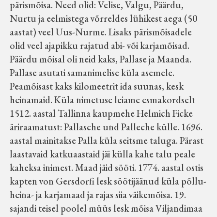
pärismõisa. Need olid: Velise, Valgu, Päärdu,
Nurtu ja eelmistega võrreldes lühikest aega (50
aastat) veel Uus-Nurme. Lisaks pärismõisadele
olid veel ajapikku rajatud abi- või karjamõisad.
Päärdu mõisal oli neid kaks, Pallase ja Maanda.
Pallase asutati samanimelise küla asemele.
Peamõisast kaks kilomeetrit ida suunas, kesk
heinamaid. Küla nimetuse leiame esmakordselt
1512. aastal Tallinna kaupmehe Helmich Ficke
äriraamatust: Pallasche und Palleche külle. 1696.
aastal mainitakse Palla küla seitsme taluga. Pärast
laastavaid katkuaastaid jäi külla kahe talu peale
kaheksa inimest. Maad jäid sööti. 1774. aastal ostis
kapten von Gersdorfi lesk söötijäänud küla põllu-
heina- ja karjamaad ja rajas siia väikemõisa. 19.
sajandi teisel poolel müüs lesk mõisa Viljandimaa