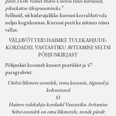
peeti 14.06 Velisel Matsi-Uuetoa talus kursused,
piksekaitse ülespanemiseks.
”
Selliseid, nii hädavajalikke kursusi korraldati vala
neljas kogukonnas. Kursusi peeti ka mitmes teises
vallas.
VÄLJAVÕTTEID HAIMRE TULEKAHJUDE-
KORDADEL VASTASTIKU AVITAMISE SELTSI
PÕHJUSKIRJAST
Põhjuskiri koosneb kuuest peatükist ja 47
paragrahvist.
I Seltsi liikmete eesmärk, tema koosseis, õigused ja
kohustused
§1
Haimre tulekahju-kordadel Vastastiku Avitamise
Seltsi eesmärk on oma liikmetele, nende päralt