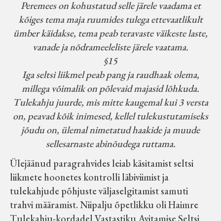
Peremees on kohustatud selle järele vaadama et
kõiges tema maja ruumides tulega ettevaatlikult
ümber käidakse, tema peab teravaste väikeste laste,
vanade ja nõdrameeleliste järele vaatama.
§15
Iga seltsi liikmel peab pang ja raudhaak olema,
millega võimalik on põlevaid majasid lõhkuda.
Tulekahju juurde, mis mitte kaugemal kui 3 versta
on, peavad kõik inimesed, kellel tulekustutamiseks
jõudu on, ülemal nimetatud haakide ja muude
sellesarnaste abinõudega ruttama.
Ülejäänud paragrahvides leiab käsitamist seltsi
liikmete hoonetes kontrolli läbiviimist ja
tulekahjude põhjuste väljaselgitamist samuti
trahvi määramist. Niipalju õpetlikku oli Haimre
Tulekahju-kordadel Vastastiku Avitamise Seltsi