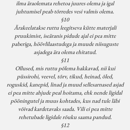
ilma äraolemata rehetoa juures olema ja igal
juhtumisel peab tõrredes vesi valmis olema.
§10
Ärakeelatakse ruttu leegitseva kütte materjali
pruukimist, iseäranis pidude ajal ei pea mitte
paberiga, höövlilaastudega ja muude niisuguste
asjadega ära olema ehitatud.
§11
Ollused, mis ruttu põlema hakkavad, nii kui
püssirohi, veevel, tõrv, tikud, heinad, õled,
roguskid, kanepid, linad ja muud sellesarnased asjad
ei pea mitte ahjude peal hoitama, ehk nende ligidal
pööningutel ja muus kohtades, kus nad tule läbi
võivad kardetavaks saada. Vili ei pea mitte
rehetubade ligidale rõuku saama pandud.
§12