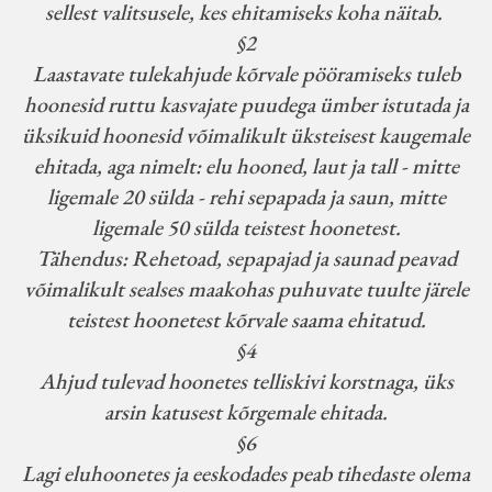
sellest valitsusele, kes ehitamiseks koha näitab.
§2
Laastavate tulekahjude kõrvale pööramiseks tuleb
hoonesid ruttu kasvajate puudega ümber istutada ja
üksikuid hoonesid võimalikult üksteisest kaugemale
ehitada, aga nimelt: elu hooned, laut ja tall - mitte
ligemale 20 sülda - rehi sepapada ja saun, mitte
ligemale 50 sülda teistest hoonetest.
Tähendus: Rehetoad, sepapajad ja saunad peavad
võimalikult sealses maakohas puhuvate tuulte järele
teistest hoonetest kõrvale saama ehitatud.
§4
Ahjud tulevad hoonetes telliskivi korstnaga, üks
arsin katusest kõrgemale ehitada.
§6
Lagi eluhoonetes ja eeskodades peab tihedaste olema