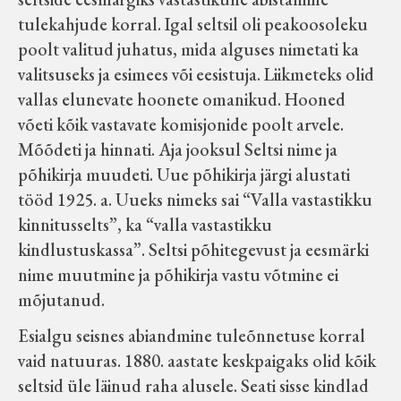
tulekahjude korral. Igal seltsil oli peakoosoleku
poolt valitud juhatus, mida alguses nimetati ka
valitsuseks ja esimees või eesistuja. Liikmeteks olid
vallas elunevate hoonete omanikud. Hooned
võeti kõik vastavate komisjonide poolt arvele.
Mõõdeti ja hinnati. Aja jooksul Seltsi nime ja
põhikirja muudeti. Uue põhikirja järgi alustati
tööd 1925. a. Uueks nimeks sai “Valla vastastikku
kinnitusselts”, ka “valla vastastikku
kindlustuskassa”. Seltsi põhitegevust ja eesmärki
nime muutmine ja põhikirja vastu võtmine ei
mõjutanud.
Esialgu seisnes abiandmine tuleõnnetuse korral
vaid natuuras. 1880. aastate keskpaigaks olid kõik
seltsid üle läinud raha alusele. Seati sisse kindlad