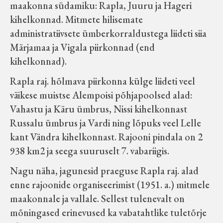
maakonna südamiku: Rapla, Juuru ja Hageri
Velise kultuuri ja hariduse selts
kihelkonnad. Mitmete hilisemate
administratiivsete ümberkorraldustega liideti siia
Virtuaalnäitused
Märjamaa ja Vigala piirkonnad (end
kihelkonnad).
Otsi
Rapla raj. hõlmava piirkonna külge liideti veel
väikese muistse Alempoisi põhjapoolsed alad:
Tagasiside
Vahastu ja Käru ümbrus, Nissi kihelkonnast
Russalu ümbrus ja Vardi ning lõpuks veel Lelle
kant Vändra kihelkonnast. Rajooni pindala on 2
938 km2 ja seega suuruselt 7. vabariigis.
Nagu näha, jagunesid praeguse Rapla raj. alad
enne rajoonide organiseerimist (1951. a.) mitmele
maakonnale ja vallale. Sellest tulenevalt on
mõningased erinevused ka vabatahtlike tuletõrje