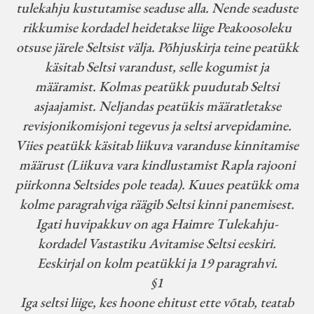
tulekahju kustutamise seaduse alla. Nende seaduste
rikkumise kordadel heidetakse liige Peakoosoleku
otsuse järele Seltsist välja. Põhjuskirja teine peatükk
käsitab Seltsi varandust, selle kogumist ja
määramist. Kolmas peatükk puudutab Seltsi
asjaajamist. Neljandas peatükis määratletakse
revisjonikomisjoni tegevus ja seltsi arvepidamine.
Viies peatükk käsitab liikuva varanduse kinnitamise
määrust (Liikuva vara kindlustamist Rapla rajooni
piirkonna Seltsides pole teada). Kuues peatükk oma
kolme paragrahviga räägib Seltsi kinni panemisest.
Igati huvipakkuv on aga Haimre Tulekahju-
kordadel Vastastiku Avitamise Seltsi eeskiri.
Eeskirjal on kolm peatükki ja 19 paragrahvi.
§1
Iga seltsi liige, kes hoone ehitust ette võtab, teatab