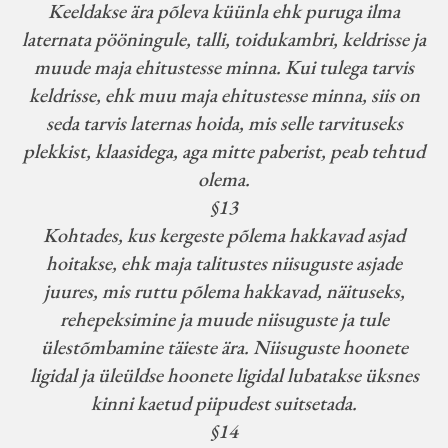
Keeldakse ära põleva küünla ehk puruga ilma
laternata pööningule, talli, toidukambri, keldrisse ja
muude maja ehitustesse minna. Kui tulega tarvis
keldrisse, ehk muu maja ehitustesse minna, siis on
seda tarvis laternas hoida, mis selle tarvituseks
plekkist, klaasidega, aga mitte paberist, peab tehtud
olema.
§13
Kohtades, kus kergeste põlema hakkavad asjad
hoitakse, ehk maja talitustes niisuguste asjade
juures, mis ruttu põlema hakkavad, näituseks,
rehepeksimine ja muude niisuguste ja tule
ülestõmbamine täieste ära. Niisuguste hoonete
ligidal ja üleüldse hoonete ligidal lubatakse üksnes
kinni kaetud piipudest suitsetada.
§14