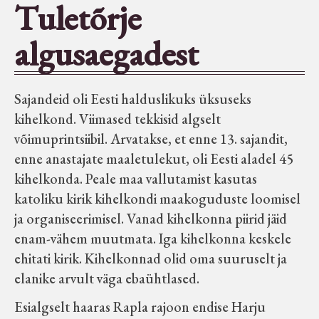
Tuletõrje
Seltsid-ühingud
algusaegadest
Aiandus
Sajandeid oli Eesti halduslikuks üksuseks
Tuletõrje
kihelkond. Viimased tekkisid algselt
võimuprintsiibil. Arvatakse, et enne 13. sajandit,
Õpperada
enne anastajate maaletulekut, oli Eesti aladel 45
kihelkonda. Peale maa vallutamist kasutas
katoliku kirik kihelkondi maakoguduste loomisel
Muud koduloolist Velise mailt
ja organiseerimisel. Vanad kihelkonna piirid jäid
enam-vähem muutmata. Iga kihelkonna keskele
Märjamaa ümbruse valdade
ehitati kirik. Kihelkonnad olid oma suuruselt ja
elanike nimekirjad seisuga
elanike arvult väga ebaühtlased.
15.12.1938
Esialgselt haaras Rapla rajoon endise Harju