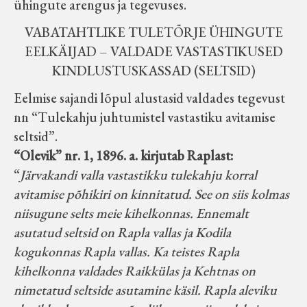
ühingute arengus ja tegevuses.
Koduleht on teoks saanud tänu Sillaotsa
VABATAHTLIKE TULETÕRJE ÜHINGUTE
Muuseumisõprade Seltsingu, Kohaliku
EELKÄIJAD – VALDADE VASTASTIKUSED
Omaalgatuse Programmi ja Märjamaa
KINDLUSTUSKASSAD (SELTSID)
Vallavalitsuse abile.
Eelmise sajandi lõpul alustasid valdades tegevust
nn “Tulekahju juhtumistel vastastiku avitamise
seltsid”.
“Olevik” nr. 1, 1896. a. kirjutab Raplast:
“
Järvakandi valla vastastikku tulekahju korral
avitamise põhikiri on kinnitatud. See on siis kolmas
niisugune selts meie kihelkonnas. Ennemalt
asutatud seltsid on Rapla vallas ja Kodila
kogukonnas Rapla vallas. Ka teistes Rapla
kihelkonna valdades Raikkülas ja Kehtnas on
nimetatud seltside asutamine käsil. Rapla aleviku