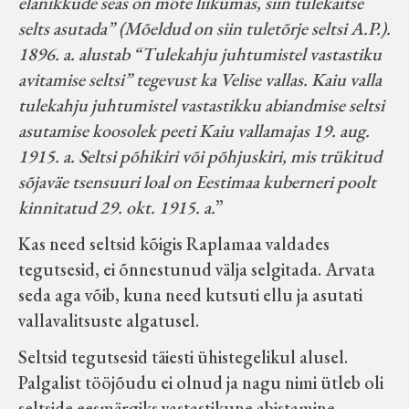
elanikkude seas on mõte liikumas, siin tulekaitse
selts asutada” (Mõeldud on siin tuletõrje seltsi A.P.).
1896. a. alustab “Tulekahju juhtumistel vastastiku
avitamise seltsi” tegevust ka Velise vallas. Kaiu valla
tulekahju juhtumistel vastastikku abiandmise seltsi
asutamise koosolek peeti Kaiu vallamajas 19. aug.
1915. a. Seltsi põhikiri või põhjuskiri, mis trükitud
sõjaväe tsensuuri loal on Eestimaa kuberneri poolt
kinnitatud 29. okt. 1915. a.
”
Kas need seltsid kõigis Raplamaa valdades
tegutsesid, ei õnnestunud välja selgitada. Arvata
seda aga võib, kuna need kutsuti ellu ja asutati
vallavalitsuste algatusel.
Seltsid tegutsesid täiesti ühistegelikul alusel.
Palgalist tööjõudu ei olnud ja nagu nimi ütleb oli
seltside eesmärgiks vastastikune abistamine