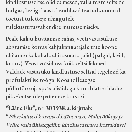
kindlustusseltse olid esimesed, valla teiste seltside
hulgas, kes igal aastal eraldasid teatud summad
toetust tuletõrje ühingutele
tulekustutusvahendite muretsemiseks.
Peale kahju hüvitamise rahas, veeti vastastikuse
abistamise korras kahjukannatajale uue hoone
ehitamiseks kohale ehitusmaterjalid (palgid, kivid,
kruus). Veost võtsid osa kõik seltsi liikmed.
Valdade vastastiku kindlustuse seltsid tegelesid ka
profülaktilise tööga. Koos tolleaegse
põllutöökoja spetsialistidega korraldati valdades
piksekaitse ülespanemise kursusi.
“Lääne Elu”, nr. 30 1938. a. kirjutab:
“
Piksekaitsed kursused Läänemaal. Põllutöökoja ja
Velise valla ühistegeliku kindlustuskassa korraldusel