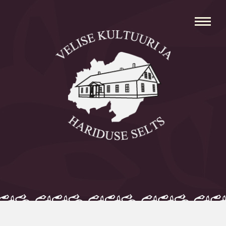
Avaleht
Aleksei Parnabas
Sillaotsa Talumuuseum
Mõisad
Külad
Koolid