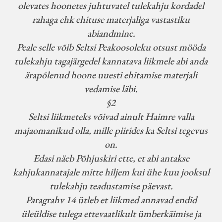
olevates hoonetes juhtuvatel tulekahju kordadel
rahaga ehk ehituse materjaliga vastastiku
abiandmine.
Peale selle võib Seltsi Peakoosoleku otsust mööda
tulekahju tagajärgedel kannatava liikmele abi anda
ärapõlenud hoone uuesti ehitamise materjali
vedamise läbi.
§2
Seltsi liikmeteks võivad ainult Haimre valla
majaomanikud olla, mille piirides ka Seltsi tegevus
on.
Edasi näeb Põhjuskiri ette, et abi antakse
kahjukannatajale mitte hiljem kui ühe kuu jooksul
tulekahju teadustamise päevast.
Paragrahv 14 ütleb et liikmed annavad endid
üleüldise tulega ettevaatlikult ümberkäimise ja