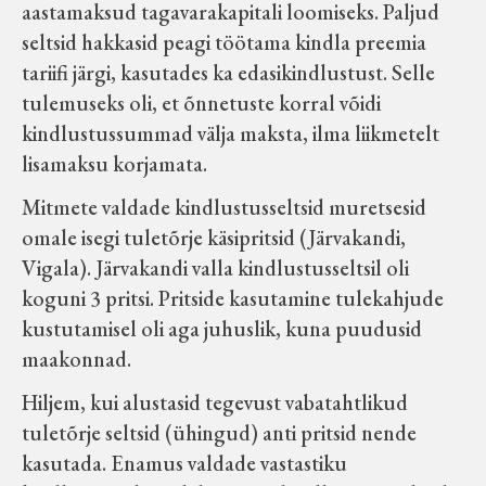
aastamaksud tagavarakapitali loomiseks. Paljud
seltsid hakkasid peagi töötama kindla preemia
tariifi järgi, kasutades ka edasikindlustust. Selle
tulemuseks oli, et õnnetuste korral võidi
kindlustussummad välja maksta, ilma liikmetelt
lisamaksu korjamata.
Mitmete valdade kindlustusseltsid muretsesid
omale isegi tuletõrje käsipritsid (Järvakandi,
Vigala). Järvakandi valla kindlustusseltsil oli
koguni 3 pritsi. Pritside kasutamine tulekahjude
kustutamisel oli aga juhuslik, kuna puudusid
maakonnad.
Hiljem, kui alustasid tegevust vabatahtlikud
tuletõrje seltsid (ühingud) anti pritsid nende
kasutada. Enamus valdade vastastiku