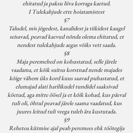
ehitatud ja paksu liiva korraga kaetud.
I Tulekahjude ette hoiatamistest
§7
Taludel, mis jõgedest, kanalidest ja tiikidest kaugel
seisavad, peavad kaevud nõnda olema ehitatud, et
nendest tulekahjude aegas võiks vett saada.
§8
Maja peremehed on kohustatud, selle järele
vaadama, et kõik suitsu korstnad nende majades
kõige vähem üks kord kuus saavad puhastatud, et
elumajad alati harilikudel tundidel saaksivad
köetud, aga mitte öösel ja et kõik kohad, kus päeval
tuli oli, õhtul peavad järele saama vaadatud, kus
juures leitud tuli veega tuleb ära kustutada.
§9
Rehetoa kütmise ajal peab peremees ehk töötegija