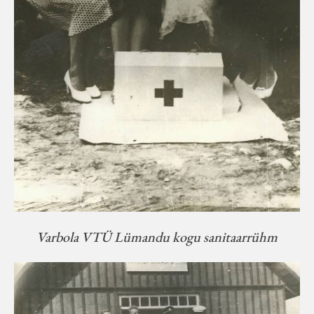
Varbola VTÜ Lümandu kogu sanitaarrühm