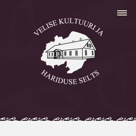
Avaleht
Aleksei Parnabas
Sillaotsa Talumuuseum
Mõisad
Külad
Koolid