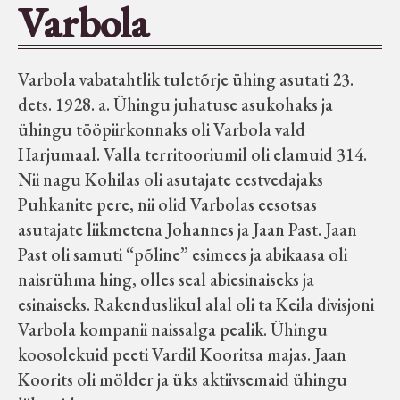
Varbola
Seltsid-ühingud
Varbola vabatahtlik tuletõrje ühing asutati 23.
Aiandus
dets. 1928. a. Ühingu juhatuse asukohaks ja
ühingu tööpiirkonnaks oli Varbola vald
Tuletõrje
Harjumaal. Valla territooriumil oli elamuid 314.
Nii nagu Kohilas oli asutajate eestvedajaks
Õpperada
Puhkanite pere, nii olid Varbolas eesotsas
asutajate liikmetena Johannes ja Jaan Past. Jaan
Muud koduloolist Velise mailt
Past oli samuti “põline” esimees ja abikaasa oli
naisrühma hing, olles seal abiesinaiseks ja
esinaiseks. Rakenduslikul alal oli ta Keila divisjoni
Märjamaa ümbruse valdade
Varbola kompanii naissalga pealik. Ühingu
elanike nimekirjad seisuga
koosolekuid peeti Vardil Kooritsa majas. Jaan
15.12.1938
Koorits oli mölder ja üks aktiivsemaid ühingu