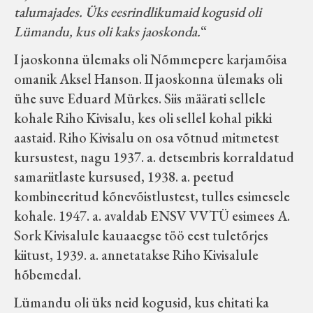
talumajades. Üks eesrindlikumaid kogusid oli
Koduleht on teoks saanud tänu Sillaotsa
Lümandu, kus oli kaks jaoskonda.
“
Muuseumisõprade Seltsingu, Kohaliku
Omaalgatuse Programmi ja Märjamaa
I jaoskonna ülemaks oli Nõmmepere karjamõisa
Vallavalitsuse abile.
omanik Aksel Hanson. II jaoskonna ülemaks oli
ühe suve Eduard Mürkes. Siis määrati sellele
kohale Riho Kivisalu, kes oli sellel kohal pikki
aastaid. Riho Kivisalu on osa võtnud mitmetest
kursustest, nagu 1937. a. detsembris korraldatud
samariitlaste kursused, 1938. a. peetud
kombineeritud kõnevõistlustest, tulles esimesele
kohale. 1947. a. avaldab ENSV VVTÜ esimees A.
Sork Kivisalule kauaaegse töö eest tuletõrjes
kiitust, 1939. a. annetatakse Riho Kivisalule
hõbemedal.
Lümandu oli üks neid kogusid, kus ehitati ka