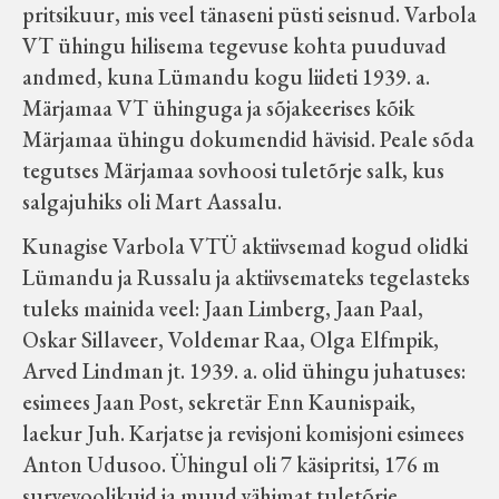
pritsikuur, mis veel tänaseni püsti seisnud. Varbola
VT ühingu hilisema tegevuse kohta puuduvad
andmed, kuna Lümandu kogu liideti 1939. a.
Märjamaa VT ühinguga ja sõjakeerises kõik
Märjamaa ühingu dokumendid hävisid. Peale sõda
tegutses Märjamaa sovhoosi tuletõrje salk, kus
salgajuhiks oli Mart Aassalu.
Kunagise Varbola VTÜ aktiivsemad kogud olidki
Lümandu ja Russalu ja aktiivsemateks tegelasteks
tuleks mainida veel: Jaan Limberg, Jaan Paal,
Oskar Sillaveer, Voldemar Raa, Olga Elfmpik,
Arved Lindman jt. 1939. a. olid ühingu juhatuses:
esimees Jaan Post, sekretär Enn Kaunispaik,
laekur Juh. Karjatse ja revisjoni komisjoni esimees
Anton Udusoo. Ühingul oli 7 käsipritsi, 176 m
survevoolikuid ja muud vähimat tuletõrje