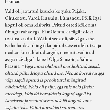
liikmeid.
Velise kultuuri ja hariduse selts
Vald oli jaotatud kuueks koguks: Pajaka,
Ohukotsu, Vardi, Russalu, Lümandu, Põlli. Igal
Virtuaalnäitused
kogul oli oma käsiprits. Pritsid osteti kõik oma
ühingu rahadega. Ei mäletata, et riigilt oleks
Otsi
toetust saadud. Või kui seda oli, siis väga vähe.
Raha hankis ühing ikka pidude sissetulekutest ja
Tagasiside
neid sai korraldatud sageli, meenutavad neid
aegu naisalga liikmed Olga Simson ja Salme
Paasma. “
Väga moes olid meil mardiõhtud, seajala
õhtud, pühadelõpu õhtud jne. Nende kõrval sai aga
väga sageli õpitud ja peoõhtutel mängitud
näidendeid. Neid oli palju, ega tule neid järsku
meeldegi. Pidusid korraldasid kogud sageli ka
iseseisvalt ja saadud sissetulek jäi kogude oma
vajadusteks. Pidud korraldati suuremates