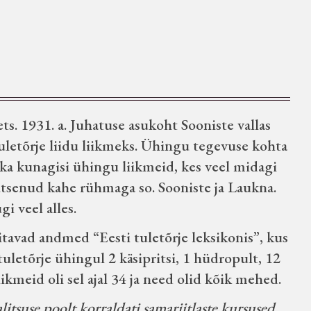
ets. 1931. a. Juhatuse asukoht Sooniste vallas
uletõrje liidu liikmeks. Ühingu tegevuse kohta
a kunagisi ühingu liikmeid, kes veel midagi
gutsenud kahe rühmaga so. Sooniste ja Laukna.
i veel alles.
nitavad andmed “Eesti tuletõrje leksikonis”, kus
 tuletõrje ühingul 2 käsipritsi, 1 hüdropult, 12
kmeid oli sel ajal 34 ja need olid kõik mehed.
litsuse poolt korraldati samariitlaste kursused