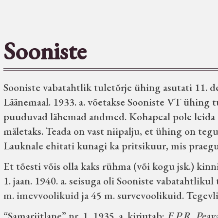
Sooniste
Sooniste vabatahtlik tuletõrje ühing asutati 11. d
Läänemaal. 1933. a. võetakse Sooniste VT ühing t
puuduvad lähemad andmed. Kohapeal pole leida k
mäletaks. Teada on vast niipalju, et ühing on te
Lauknale ehitati kunagi ka pritsikuur, mis praegug
Et tõesti võis olla kaks rühma (või kogu jsk.) kin
1. jaan. 1940. a. seisuga oli Sooniste vabatahtlikul
m. imevvoolikuid ja 45 m. survevoolikuid. Tegevlii
“Samariitlane” nr. 1, 1935. a. kirjutab:
E.P.R. Peava