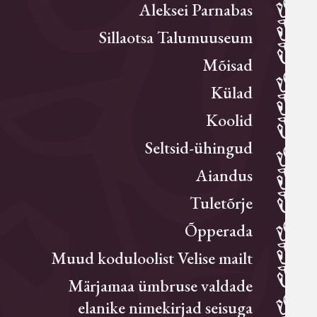
Aleksei Parnabas
Sillaotsa Talumuuseum
Mõisad
Külad
Koolid
Seltsid-ühingud
Aiandus
Tuletõrje
Õpperada
Muud koduloolist Velise mailt
Märjamaa ümbruse valdade
elanike nimekirjad seisuga