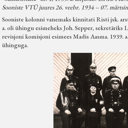
Sooniste VTÜ juures 26. veebr. 1934 – 07. märtsini
Sooniste kolonni vanemaks kinnitati Risti jsk. arst
a. oli ühingu esimeheks Joh. Sepper, sekretäriks L
revisjoni komisjoni esimees Madis Aasma. 1939. a
ühinguga.