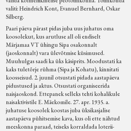
valida kolmeliikmelise peotoimkonna. Toimkonda
Koduleht on teoks saanud tänu Sillaotsa
valiti: Heindrich Kont, Evanuel Bernhard, Oskar
Muuseumisõprade Seltsingu, Kohaliku
Silberg.
Omaalgatuse Programmi ja Märjamaa
Paari päeva pärast pidas juba uus juhatus oma
Vallavalitsuse abile.
koosolekut, kus arutluse all oli endiselt
Märjamaa VT ühingu Sipa osakonnalt
(jaoskonnalt) vara ülevõtmise küsimused.
Muuhulgas saadi ka üks käsiprits. Moodustati ka
kaks tuletõrje rühma (Sipa ja Kohatu), kinnitati
koosseisud. 2. juunil otsustati pidada aastapäeva
pidustused ja aktus. Otsustati organiseerida
naisjaoskond. Ettepanek selleks tehti kohalikule
naisaktivistile E. Mäekomile. 27. apr. 1935. a.
juhatuse koosolek koostas juba üksikasjalise
aastapäeva pühitsemise kava, kus oli ette nähtud
meeskonna paraad, teiseks korraldada loterii-