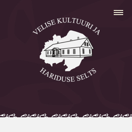
Avaleht
Aleksei Parnabas
Sillaotsa Talumuuseum
Mõisad
Külad
Koolid