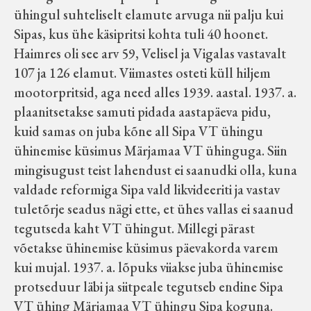
ühingul suhteliselt elamute arvuga nii palju kui
Sipas, kus ühe käsipritsi kohta tuli 40 hoonet.
Haimres oli see arv 59, Velisel ja Vigalas vastavalt
107 ja 126 elamut. Viimastes osteti küll hiljem
mootorpritsid, aga need alles 1939. aastal. 1937. a.
plaanitsetakse samuti pidada aastapäeva pidu,
kuid samas on juba kõne all Sipa VT ühingu
ühinemise küsimus Märjamaa VT ühinguga. Siin
mingisugust teist lahendust ei saanudki olla, kuna
valdade reformiga Sipa vald likvideeriti ja vastav
tuletõrje seadus nägi ette, et ühes vallas ei saanud
tegutseda kaht VT ühingut. Millegi pärast
võetakse ühinemise küsimus päevakorda varem
kui mujal. 1937. a. lõpuks viiakse juba ühinemise
protseduur läbi ja siitpeale tegutseb endine Sipa
VT ühing Märjamaa VT ühingu Sipa koguna.