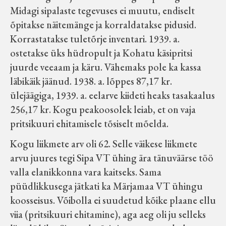
Midagi sipalaste tegevuses ei muutu, endiselt
õpitakse näitemänge ja korraldatakse pidusid.
Korrastatakse tuletõrje inventari. 1939. a.
ostetakse üks hüdropult ja Kohatu käsipritsi
juurde veeaam ja käru. Vähemaks pole ka kassa
läbikäik jäänud. 1938. a. lõppes 87,17 kr.
ülejäägiga, 1939. a. eelarve kiideti heaks tasakaalus
256,17 kr. Kogu peakoosolek leiab, et on vaja
pritsikuuri ehitamisele tõsiselt mõelda.
Kogu liikmete arv oli 62. Selle väikese liikmete
arvu juures tegi Sipa VT ühing ära tänuväärse töö
valla elanikkonna vara kaitseks. Sama
püüdlikkusega jätkati ka Märjamaa VT ühingu
koosseisus. Võibolla ei suudetud kõike plaane ellu
viia (pritsikuuri ehitamine), aga aeg oli ju selleks