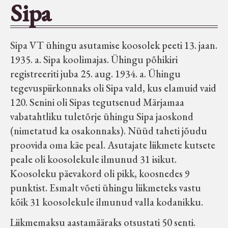
Sipa
Seltsid-ühingud
Sipa VT ühingu asutamise koosolek peeti 13. jaan.
Aiandus
1935. a. Sipa koolimajas. Ühingu põhikiri
registreeriti juba 25. aug. 1934. a. Ühingu
Tuletõrje
tegevuspiirkonnaks oli Sipa vald, kus elamuid vaid
120. Senini oli Sipas tegutsenud Märjamaa
Õpperada
vabatahtliku tuletõrje ühingu Sipa jaoskond
(nimetatud ka osakonnaks). Nüüd taheti jõudu
Muud koduloolist Velise mailt
proovida oma käe peal. Asutajate liikmete kutsete
peale oli koosolekule ilmunud 31 isikut.
Koosoleku päevakord oli pikk, koosnedes 9
Märjamaa ümbruse valdade
punktist. Esmalt võeti ühingu liikmeteks vastu
elanike nimekirjad seisuga
kõik 31 koosolekule ilmunud valla kodanikku.
15.12.1938
Liikmemaksu aastamääraks otsustati 50 senti.