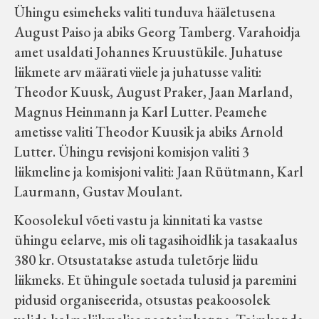
Ühingu esimeheks valiti tunduva hääletusena
Velise kultuuri ja hariduse selts
August Paiso ja abiks Georg Tamberg. Varahoidja
amet usaldati Johannes Kruustükile. Juhatuse
Virtuaalnäitused
liikmete arv määrati viiele ja juhatusse valiti:
Theodor Kuusk, August Praker, Jaan Marland,
Otsi
Magnus Heinmann ja Karl Lutter. Peamehe
ametisse valiti Theodor Kuusik ja abiks Arnold
Tagasiside
Lutter. Ühingu revisjoni komisjon valiti 3
liikmeline ja komisjoni valiti: Jaan Rüütmann, Karl
Laurmann, Gustav Moulant.
Koosolekul võeti vastu ja kinnitati ka vastse
ühingu eelarve, mis oli tagasihoidlik ja tasakaalus
380 kr. Otsustatakse astuda tuletõrje liidu
liikmeks. Et ühingule soetada tulusid ja paremini
pidusid organiseerida, otsustas peakoosolek