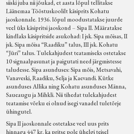
siiski juba nii jõukad, et aasta lõpul tellitakse
Läänemaa Tööstuskoolilt käsiprits Kohatu
jaoskonnale. 1936. lõpul moodustatakse juurde
veel üks käsipritsi jaoskond – Sipa II. Määratakse
kindlaks käsipritside asukohad: I jsk. Sipa mõisas, II
jsk. Sipa mõisa “Raadiku” talus, III jsk. Kohatu
“Jüri” talus. Tulekahjudest teatamiseks ostetakse
10 signaalpasunat ja paigutati need järgmistesse
taludesse. Sipa asunduses: Sipa mõis, Metsavahi,
Vanaveski, Raadiku, Selja ja Kaevandi. Kütke
asunduses Allika ning Kohatu asunduses Männa,
Saueaugu ja Mihkli. Nii tihedat tulekahjudest
teatamise võrku ei olnud isegi vanadel tuletõrje
ühingutel.
Sipa II jaoskonnale ostetakse veel uus prits
hinnaga 447 kr. ka pritse pole ühelgi teisel