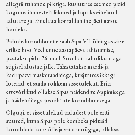
allegrii tuhande piletiga, kusjuures esemed pidid
koguma inimestelt liikmed ja lõpuks einelaud
talutarega. Einelaua korraldamine jäeti naiste
hooleks.
Pidude korraldamine saab Sipa VT ühingus sisse
erilise hoo. Veel enne aastapäeva tähistamise,
peetakse pidu 26. mail. Suvel on rahulikum aga
sügisel alustati jälle. Tähistatakse mardi- ja
kadripäevi maskeraadidega, kusjuures ikkagi
loteriid, et saada rohkem sissetulekut. Eriti
ettevõtlikud ollakse Sipas näidendite õppimisega
ja näidenditega peoõhtute korraldamisega.
Olgugi, et sissetulekud pidudest pole eriti
suured, kuna Sipas pole kombeks pidusid
korraldada koos õlle ja viina müügiga, ollakse