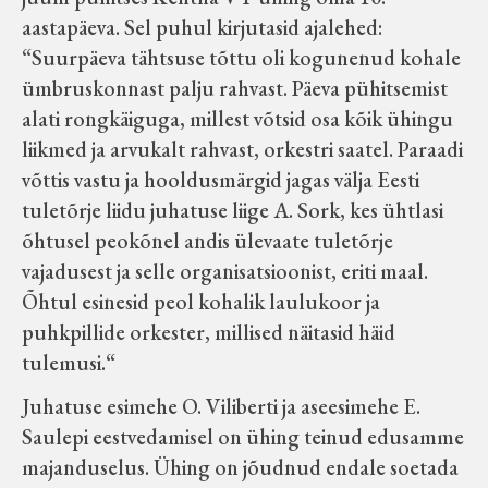
aastapäeva. Sel puhul kirjutasid ajalehed:
“Suurpäeva tähtsuse tõttu oli kogunenud kohale
ümbruskonnast palju rahvast. Päeva pühitsemist
alati rongkäiguga, millest võtsid osa kõik ühingu
liikmed ja arvukalt rahvast, orkestri saatel. Paraadi
võttis vastu ja hooldusmärgid jagas välja Eesti
tuletõrje liidu juhatuse liige A. Sork, kes ühtlasi
õhtusel peokõnel andis ülevaate tuletõrje
vajadusest ja selle organisatsioonist, eriti maal.
Õhtul esinesid peol kohalik laulukoor ja
puhkpillide orkester, millised näitasid häid
tulemusi.“
Juhatuse esimehe O. Viliberti ja aseesimehe E.
Saulepi eestvedamisel on ühing teinud edusamme
majanduselus. Ühing on jõudnud endale soetada