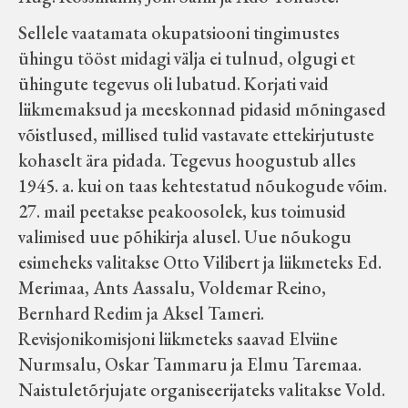
Sellele vaatamata okupatsiooni tingimustes
ühingu tööst midagi välja ei tulnud, olgugi et
ühingute tegevus oli lubatud. Korjati vaid
liikmemaksud ja meeskonnad pidasid mõningased
võistlused, millised tulid vastavate ettekirjutuste
kohaselt ära pidada. Tegevus hoogustub alles
1945. a. kui on taas kehtestatud nõukogude võim.
27. mail peetakse peakoosolek, kus toimusid
valimised uue põhikirja alusel. Uue nõukogu
esimeheks valitakse Otto Vilibert ja liikmeteks Ed.
Merimaa, Ants Aassalu, Voldemar Reino,
Bernhard Redim ja Aksel Tameri.
Revisjonikomisjoni liikmeteks saavad Elviine
Nurmsalu, Oskar Tammaru ja Elmu Taremaa.
Naistuletõrjujate organiseerijateks valitakse Vold.