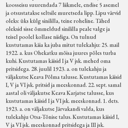
koosseisu suurendada 7 liikmele, endise 5 asemel
ja otsustatakse seltsile muretseda lipp. Lipu värvid
oleks: üks külg sinililla, teine roheline. Tähed
oleksid sisse õmmeldud sinililla peale valge ja
teisel poolel kollase niidiga. On tulnud
kustutamas käia ka juba mitut tulekahju: 25. mail
1922. a. kus Ohekatku mõisa juures põles turba
kuhi. Kustutamas käisid I ja V jsk. mehed oma
pritsidega. 28. juulil 1923. a. on tulekahju ja
väljakutse Keava Põlma talusse. Kustutamas käisid
I, V ja VI jsk. pritsid ja meeskonnad. 22. sept. samal
aastal oli väljakutse Keava Karjatse talusse, kus
kustutamas käisid I ja VI jsk. meeskonnad. 1. dets.
1923. a. on väljakutse Järvakandi valda, kus
tulekahju Otsa-Tõnise talus. Kustutamas käisid I,
V ja VI jsk. meeskonnad pritsidega ja III jsk.