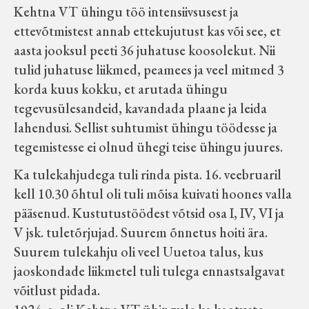
Kehtna VT ühingu töö intensiivsusest ja
ettevõtmistest annab ettekujutust kas või see, et
aasta jooksul peeti 36 juhatuse koosolekut. Nii
tulid juhatuse liikmed, peamees ja veel mitmed 3
korda kuus kokku, et arutada ühingu
tegevusülesandeid, kavandada plaane ja leida
lahendusi. Sellist suhtumist ühingu töödesse ja
tegemistesse ei olnud ühegi teise ühingu juures.
Ka tulekahjudega tuli rinda pista. 16. veebruaril
kell 10.30 õhtul oli tuli mõisa kuivati hoones valla
pääsenud. Kustutustöödest võtsid osa I, IV, VI ja
V jsk. tuletõrjujad. Suurem õnnetus hoiti ära.
Suurem tulekahju oli veel Uuetoa talus, kus
jaoskondade liikmetel tuli tulega ennastsalgavat
võitlust pidada.