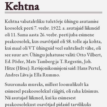
Kehtna
Seltsid-ühingud
Kehtna vabatahtliku tuletõrje ühingu asutamise
Aiandus
koosolek peeti 7. veebr. 1922. a. asutajaid liikmeid
oli 11. Sama aasta 26. veebr. peeti juba esimene
Tuletõrje
peakoosolek, kus osavõtjaid oli 58. tolle aja kohta,
kui maal oli VT ühinguid veel suhteliselt vähe, oli
Õpperada
see suur arv. Ühingu juhatusse valiti: Otto Vilbert,
Ed. Põder, Mats Tamberg ja T. Regestin, Joh.
Muud koduloolist Velise mailt
Hitze (Hitse). Revisjonikomisjoni said: Hans Pertel,
Andres Liiva ja Ella Rummo.
Märjamaa ümbruse valdade
Suuremaks mureks, millest loomulikult ka
elanike nimekirjad seisuga
esimesel peakoosolekul räägiti, oli raha küsimus.
15.12.1938
Nii asutajad liikmed, kui ka esimesest
peakoosolekust osavõtjad pidasid tarvilikuks