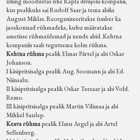
ühing moodustas ühe Rapla divisjoni kompanii,
kus pealikuks sai Rudolf Saar ja tema abiks
August Miklas. Reorganiseeritakse ümber ka
jaoskonnad rühmadeks, kuhu määratakse
ametisse rühmaülemad ja nende abid. Kehtna
kompaniis saab tegutsema kolm rühma.
Kehtna rühma
pealik Elmar Pärtel ja abi Oskar
Johanson.
I käsipritsisalga pealik Aug. Soomann ja abi Ed.
Niinsalu.
II käsipritsisalga pealik Oskar Teesaar ja abi Vold.
Remo.
III käsipritsisalga pealik Martin Vilimaa ja abi
Mihkel Saulep.
Keava rühma
pealik Elmu Argel ja abi Artel
Sellenberg.