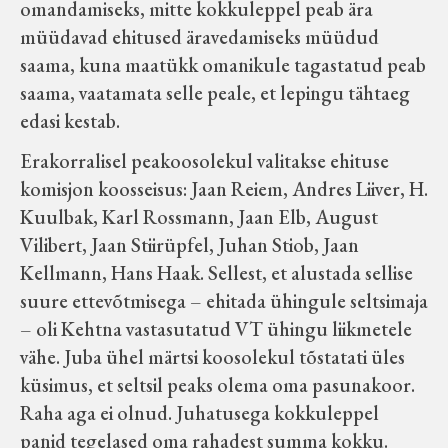
omandamiseks, mitte kokkuleppel peab ära
müüdavad ehitused äravedamiseks müüdud
saama, kuna maatükk omanikule tagastatud peab
saama, vaatamata selle peale, et lepingu tähtaeg
edasi kestab.
Erakorralisel peakoosolekul valitakse ehituse
komisjon koosseisus: Jaan Reiem, Andres Liiver, H.
Kuulbak, Karl Rossmann, Jaan Elb, August
Vilibert, Jaan Stiirüpfel, Juhan Stiob, Jaan
Kellmann, Hans Haak. Sellest, et alustada sellise
suure ettevõtmisega – ehitada ühingule seltsimaja
– oli Kehtna vastasutatud VT ühingu liikmetele
vähe. Juba ühel märtsi koosolekul tõstatati üles
küsimus, et seltsil peaks olema oma pasunakoor.
Raha aga ei olnud. Juhatusega kokkuleppel
panid tegelased oma rahadest summa kokku.