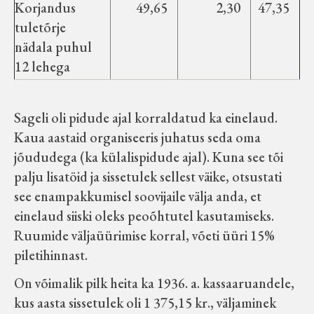
Korjandus
49,65
2,30
47,35
tuletõrje
nädala puhul
12 lehega
Sageli oli pidude ajal korraldatud ka einelaud.
Kaua aastaid organiseeris juhatus seda oma
jõududega (ka külalispidude ajal). Kuna see tõi
palju lisatöid ja sissetulek sellest väike, otsustati
see enampakkumisel soovijaile välja anda, et
einelaud siiski oleks peoõhtutel kasutamiseks.
Ruumide väljaüürimise korral, võeti üüri 15%
piletihinnast.
On võimalik pilk heita ka 1936. a. kassaaruandele,
kus aasta sissetulek oli 1 375,15 kr., väljaminek