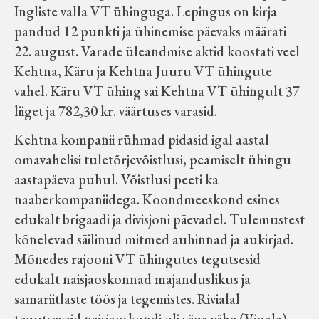
Ingliste valla VT ühinguga. Lepingus on kirja
pandud 12 punkti ja ühinemise päevaks määrati
22. august. Varade üleandmise aktid koostati veel
Kehtna, Käru ja Kehtna Juuru VT ühingute
vahel. Käru VT ühing sai Kehtna VT ühingult 37
liiget ja 782,30 kr. väärtuses varasid.
Kehtna kompanii rühmad pidasid igal aastal
omavahelisi tuletõrjevõistlusi, peamiselt ühingu
aastapäeva puhul. Võistlusi peeti ka
naaberkompaniidega. Koondmeeskond esines
edukalt brigaadi ja divisjoni päevadel. Tulemustest
kõnelevad säilinud mitmed auhinnad ja aukirjad.
Mõnedes rajooni VT ühingutes tegutsesid
edukalt naisjaoskonnad majanduslikus ja
samariitlaste töös ja tegemistes. Rivialal