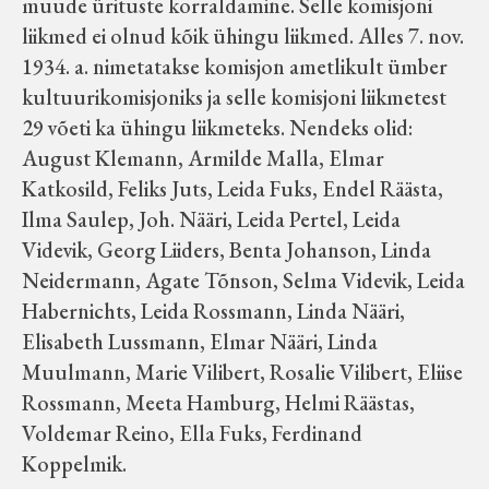
muude ürituste korraldamine. Selle komisjoni
liikmed ei olnud kõik ühingu liikmed. Alles 7. nov.
1934. a. nimetatakse komisjon ametlikult ümber
kultuurikomisjoniks ja selle komisjoni liikmetest
29 võeti ka ühingu liikmeteks. Nendeks olid:
August Klemann, Armilde Malla, Elmar
Katkosild, Feliks Juts, Leida Fuks, Endel Räästa,
Ilma Saulep, Joh. Nääri, Leida Pertel, Leida
Videvik, Georg Liiders, Benta Johanson, Linda
Neidermann, Agate Tõnson, Selma Videvik, Leida
Habernichts, Leida Rossmann, Linda Nääri,
Elisabeth Lussmann, Elmar Nääri, Linda
Muulmann, Marie Vilibert, Rosalie Vilibert, Eliise
Rossmann, Meeta Hamburg, Helmi Räästas,
Voldemar Reino, Ella Fuks, Ferdinand
Koppelmik.