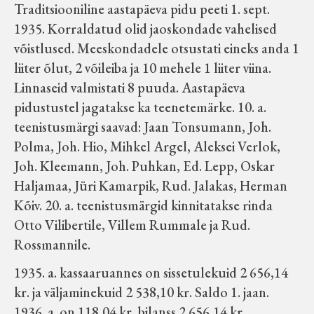
Traditsiooniline aastapäeva pidu peeti 1. sept.
1935. Korraldatud olid jaoskondade vahelised
võistlused. Meeskondadele otsustati eineks anda 1
liiter õlut, 2 võileiba ja 10 mehele 1 liiter viina.
Linnaseid valmistati 8 puuda. Aastapäeva
pidustustel jagatakse ka teenetemärke. 10. a.
teenistusmärgi saavad: Jaan Tonsumann, Joh.
Polma, Joh. Hio, Mihkel Argel, Aleksei Verlok,
Joh. Kleemann, Joh. Puhkan, Ed. Lepp, Oskar
Haljamaa, Jüri Kamarpik, Rud. Jalakas, Herman
Kõiv. 20. a. teenistusmärgid kinnitatakse rinda
Otto Vilibertile, Villem Rummale ja Rud.
Rossmannile.
1935. a. kassaaruannes on sissetulekuid 2 656,14
kr. ja väljaminekuid 2 538,10 kr. Saldo 1. jaan.
1936. a. on 118,04 kr, bilanss 2 656,14 kr.