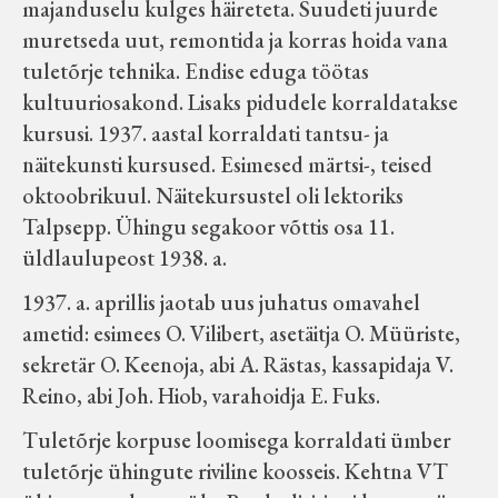
majanduselu kulges häireteta. Suudeti juurde
muretseda uut, remontida ja korras hoida vana
tuletõrje tehnika. Endise eduga töötas
kultuuriosakond. Lisaks pidudele korraldatakse
kursusi. 1937. aastal korraldati tantsu- ja
näitekunsti kursused. Esimesed märtsi-, teised
oktoobrikuul. Näitekursustel oli lektoriks
Talpsepp. Ühingu segakoor võttis osa 11.
üldlaulupeost 1938. a.
1937. a. aprillis jaotab uus juhatus omavahel
ametid: esimees O. Vilibert, asetäitja O. Müüriste,
sekretär O. Keenoja, abi A. Rästas, kassapidaja V.
Reino, abi Joh. Hiob, varahoidja E. Fuks.
Tuletõrje korpuse loomisega korraldati ümber
tuletõrje ühingute riviline koosseis. Kehtna VT