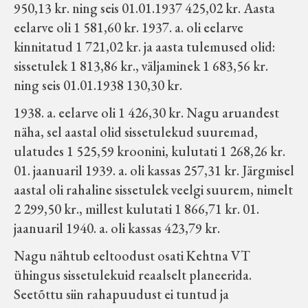
950,13 kr. ning seis 01.01.1937 425,02 kr. Aasta
eelarve oli 1 581,60 kr. 1937. a. oli eelarve
kinnitatud 1 721,02 kr. ja aasta tulemused olid:
sissetulek 1 813,86 kr., väljaminek 1 683,56 kr.
ning seis 01.01.1938 130,30 kr.
1938. a. eelarve oli 1 426,30 kr. Nagu aruandest
näha, sel aastal olid sissetulekud suuremad,
ulatudes 1 525,59 kroonini, kulutati 1 268,26 kr.
01. jaanuaril 1939. a. oli kassas 257,31 kr. Järgmisel
aastal oli rahaline sissetulek veelgi suurem, nimelt
2 299,50 kr., millest kulutati 1 866,71 kr. 01.
jaanuaril 1940. a. oli kassas 423,79 kr.
Nagu nähtub eeltoodust osati Kehtna VT
ühingus sissetulekuid reaalselt planeerida.
Seetõttu siin rahapuudust ei tuntud ja