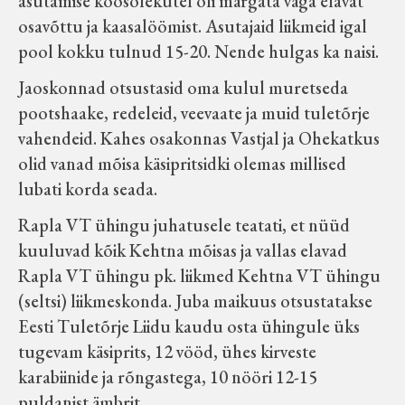
asutamise koosolekutel oli märgata väga elavat
Koduleht on teoks saanud tänu Sillaotsa
osavõttu ja kaasalöömist. Asutajaid liikmeid igal
Muuseumisõprade Seltsingu, Kohaliku
pool kokku tulnud 15-20. Nende hulgas ka naisi.
Omaalgatuse Programmi ja Märjamaa
Jaoskonnad otsustasid oma kulul muretseda
Vallavalitsuse abile.
pootshaake, redeleid, veevaate ja muid tuletõrje
vahendeid. Kahes osakonnas Vastjal ja Ohekatkus
olid vanad mõisa käsipritsidki olemas millised
lubati korda seada.
Rapla VT ühingu juhatusele teatati, et nüüd
kuuluvad kõik Kehtna mõisas ja vallas elavad
Rapla VT ühingu pk. liikmed Kehtna VT ühingu
(seltsi) liikmeskonda. Juba maikuus otsustatakse
Eesti Tuletõrje Liidu kaudu osta ühingule üks
tugevam käsiprits, 12 vööd, ühes kirveste
karabiinide ja rõngastega, 10 nööri 12-15
puldanist ämbrit.