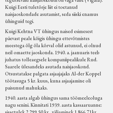
tegutsevaid naisjaoskondi oli väga vähe (Vigala).
Kuigi Eesti tuletõrje liit ei toetanud
naisjaoskondade asutamist, seda siiski enamus
ühinguid tegi.
Kuigi Kehtna VT ühingus naised esimesest
päevast peale kõigis ühingu ettevõtmistes
meestega õlg õla kõrval olid astunud, ei olnud
neil omaette jaoskonda. 1940. a. jaanuaris teeb
juhatus tolleaegsele kompaniipealikule Rud.
Saarele ülesandeks asutada naisjaoskond.
Otsustatakse palgata asjaajajaks Al-der Koppel
töötasuga 5 kr. kuus, kuna asjaajamine oli
paisunud mahukaks.
1940. aasta algab ühingus sama töömeeleoluga
nagu senini. Kinnitati 1939. aasta kassaaruanne:
sissetulek 2 299,50 kr., väljaminek 1 866,71kr.