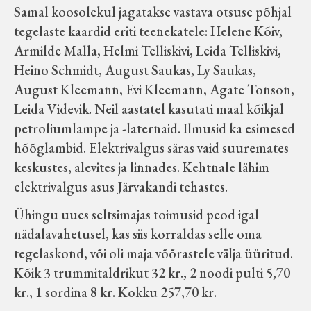
Samal koosolekul jagatakse vastava otsuse põhjal
tegelaste kaardid eriti teenekatele: Helene Kõiv,
Armilde Malla, Helmi Telliskivi, Leida Telliskivi,
Heino Schmidt, August Saukas, Ly Saukas,
August Kleemann, Evi Kleemann, Agate Tonson,
Leida Videvik. Neil aastatel kasutati maal kõikjal
petroliumlampe ja -laternaid. Ilmusid ka esimesed
hõõglambid. Elektrivalgus säras vaid suuremates
keskustes, alevites ja linnades. Kehtnale lähim
elektrivalgus asus Järvakandi tehastes.
Ühingu uues seltsimajas toimusid peod igal
nädalavahetusel, kas siis korraldas selle oma
tegelaskond, või oli maja võõrastele välja üüritud.
Kõik 3 trummitaldrikut 32 kr., 2 noodi pulti 5,70
kr., 1 sordina 8 kr. Kokku 257,70 kr.