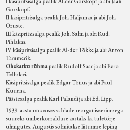
I käsipritsisalga pealik Al.der Gorskopf ja abi Jaan
Gorskopf.
II käsipritsisalga pealik Joh. Haljamaa ja abi Joh.
Oruste.
III käsipritsisalga pealik Joh. Salm ja abi Rud.
Pihlakas.
IV käsipritsisalga pealik Al-der Tõkke ja abi Anton
Tammerik.
Ohekatku rühma
pealik Rudolf Saar ja abi Eero
Telliskivi.
Käsipritsisalga pealik Edgar Tõnus ja abi Paul
Kuurna.
Päästesalga pealik Karl Palandi ja abi Ed. Lipp.
1939. aasta on seoses valdade reorganiseerimisega
suureks ümberkorralduse aastaks ka tuletõrje
ühingutes. Augustis sõlmitakse liitumise leping