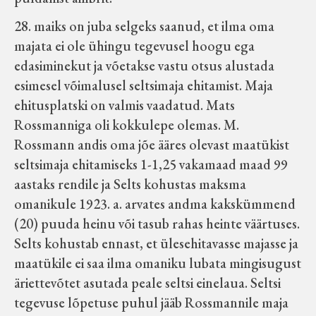
28. maiks on juba selgeks saanud, et ilma oma
majata ei ole ühingu tegevusel hoogu ega
edasiminekut ja võetakse vastu otsus alustada
esimesel võimalusel seltsimaja ehitamist. Maja
ehitusplatski on valmis vaadatud. Mats
Rossmanniga oli kokkulepe olemas. M.
Rossmann andis oma jõe ääres olevast maatükist
seltsimaja ehitamiseks 1-1,25 vakamaad maad 99
aastaks rendile ja Selts kohustas maksma
omanikule 1923. a. arvates andma kakskümmend
(20) puuda heinu või tasub rahas heinte väärtuses.
Selts kohustab ennast, et ülesehitavasse majasse ja
maatükile ei saa ilma omaniku lubata mingisugust
äriettevõtet asutada peale seltsi einelaua. Seltsi
tegevuse lõpetuse puhul jääb Rossmannile maja