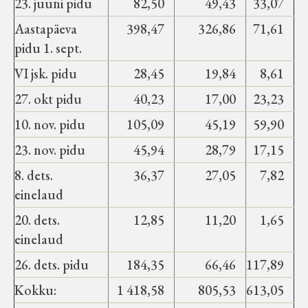
23. juuni pidu
82,50
49,43
33,07
Aastapäeva
398,47
326,86
71,61
pidu 1. sept.
VI jsk. pidu
28,45
19,84
8,61
27. okt pidu
40,23
17,00
23,23
10. nov. pidu
105,09
45,19
59,90
23. nov. pidu
45,94
28,79
17,15
8. dets.
36,37
27,05
7,82
einelaud
20. dets.
12,85
11,20
1,65
einelaud
26. dets. pidu
184,35
66,46
117,89
Kokku:
1 418,58
805,53
613,05