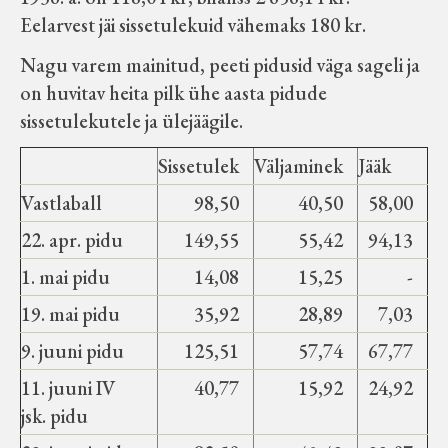
Eelarvest jäi sissetulekuid vähemaks 180 kr.
Nagu varem mainitud, peeti pidusid väga sageli ja
on huvitav heita pilk ühe aasta pidude
sissetulekutele ja ülejäägile.
Sissetulek
Väljaminek
Jääk
Vastlaball
98,50
40,50
58,00
22. apr. pidu
149,55
55,42
94,13
1. mai pidu
14,08
15,25
-
19. mai pidu
35,92
28,89
7,03
9. juuni pidu
125,51
57,74
67,77
11. juuni IV
40,77
15,92
24,92
jsk. pidu