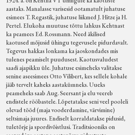
1924. a. oli Kehtna VT ühingule ka kaotuste
aastaks. Manalasse varisesid ootamatult juhatuse
esimees T. Regastik, juhatuse liikmed J. Hitze ja H.
Pertel. Elukoha muutuse tõttu lahkus Kehtnast
ka peamees Ed. Rossmann. Need äkilised
kaotused mõjusid ühingu tegevusele pidurdavalt.
Tegevus hakkas lonkama ka jaoskondades mis
tulenes peamiselt puudusest. Kaotusvaludest
saadi ajapikku üle. Juhatuse esimeheks valitakse
senine aseesimees Otto Vilibert, kes sellele kohale
jääb tervelt kaheks aastakümneks. Uueks
peameheks saab Aug. Seersant ja elu veereb
endistele rööbastele. Lõpetatakse seni veel pooleli
olevad tööd (maja vooderdamine, värvimine)
seltsimaja juures. Endiselt korraldatakse pidusid,
tuletõrje ja spordivõistlusi. Traditsiooniks on