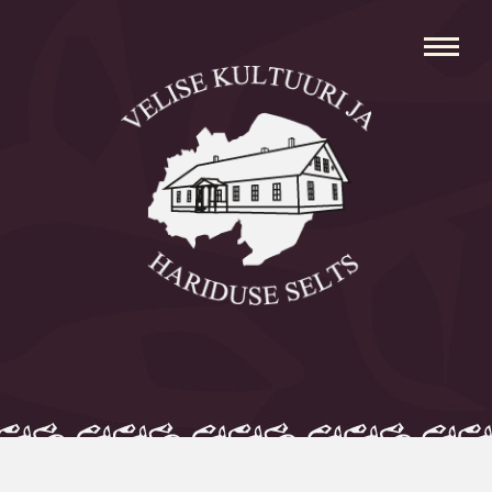
Avaleht
Aleksei Parnabas
Sillaotsa Talumuuseum
Mõisad
Külad
Koolid