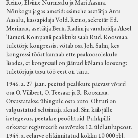
Reino, Elviine Nurmsalu ja Mari Aasma.
Nõukogu jagas ametid: esimehe asetäitja Ants
Aasalu, kassapidaja Vold. Reino, sekretär Ed.
Merimaa, asetäitja Bern. Radim ja varahoidja Aksel
Tameri. Kompanii pealikuks saab Rud. Roosmaa.
tuletõrje kongressist võtab osa Joh. Salm, kes
kongressi tööst kannab ette peakoosolekule
lisades, et kongressil on jäänud kõlama loosung:
tuletõrjuja tasu töö eest on tänu.
1946. a. 27. jaan. peetud pealikute päevast võtsid
osa O. Vilibert, O. Teesaar ja R. Roosmaa.
Otsustatakse ühingule osta auto. Õhtuti on
valgustatud seltsimaja aknad. Siin käib jälle
isetegevus, peetakse peoõhtuid. Puhkpilli
orkester registreerib osavõtuks 12. üldlaulupeost.
1945. a. eelarve oli kinnitatud kokku 10 000 rbl.