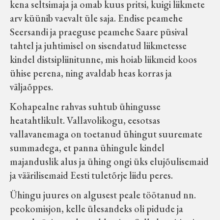
kena seltsimaja ja omab kuus pritsi, kuigi liikmete
arv küünib vaevalt üle saja. Endise peamehe
Seersandi ja praeguse peamehe Saare püsival
tahtel ja juhtimisel on sisendatud liikmetesse
kindel distsipliinitunne, mis hoiab liikmeid koos
ühise perena, ning avaldab heas korras ja
väljaõppes.
Kohapealne rahvas suhtub ühingusse
heatahtlikult. Vallavolikogu, eesotsas
vallavanemaga on toetanud ühingut suuremate
summadega, et panna ühingule kindel
majanduslik alus ja ühing ongi üks elujõulisemaid
ja väärilisemaid Eesti tuletõrje liidu peres.
Ühingu juures on algusest peale töötanud nn.
peokomisjon, kelle ülesandeks oli pidude ja