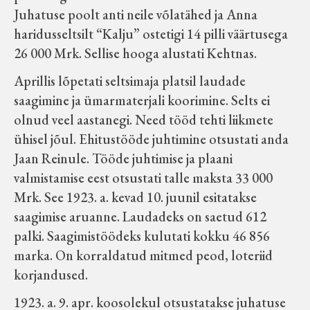
Juhatuse poolt anti neile võlatähed ja Anna
haridusseltsilt “Kalju” ostetigi 14 pilli väärtusega
26 000 Mrk. Sellise hooga alustati Kehtnas.
Aprillis lõpetati seltsimaja platsil laudade
saagimine ja ümarmaterjali koorimine. Selts ei
olnud veel aastanegi. Need tööd tehti liikmete
ühisel jõul. Ehitustööde juhtimine otsustati anda
Jaan Reinule. Tööde juhtimise ja plaani
valmistamise eest otsustati talle maksta 33 000
Mrk. See 1923. a. kevad 10. juunil esitatakse
saagimise aruanne. Laudadeks on saetud 612
palki. Saagimistöödeks kulutati kokku 46 856
marka. On korraldatud mitmed peod, loteriid
korjandused.
1923. a. 9. apr. koosolekul otsustatakse juhatuse