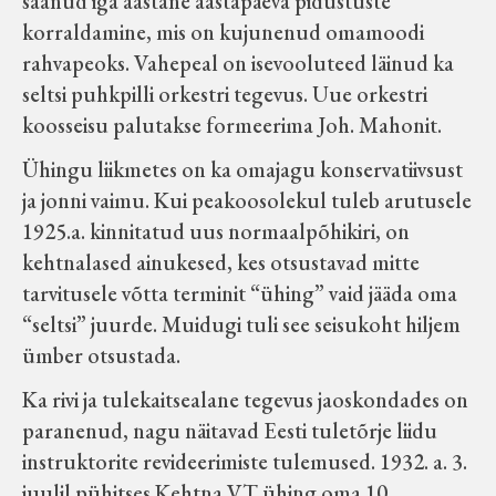
saanud iga aastane aastapäeva pidustuste
korraldamine, mis on kujunenud omamoodi
rahvapeoks. Vahepeal on isevooluteed läinud ka
seltsi puhkpilli orkestri tegevus. Uue orkestri
koosseisu palutakse formeerima Joh. Mahonit.
Ühingu liikmetes on ka omajagu konservatiivsust
ja jonni vaimu. Kui peakoosolekul tuleb arutusele
1925.a. kinnitatud uus normaalpõhikiri, on
kehtnalased ainukesed, kes otsustavad mitte
tarvitusele võtta terminit “ühing” vaid jääda oma
“seltsi” juurde. Muidugi tuli see seisukoht hiljem
ümber otsustada.
Ka rivi ja tulekaitsealane tegevus jaoskondades on
paranenud, nagu näitavad Eesti tuletõrje liidu
instruktorite revideerimiste tulemused. 1932. a. 3.
juulil pühitses Kehtna VT ühing oma 10.