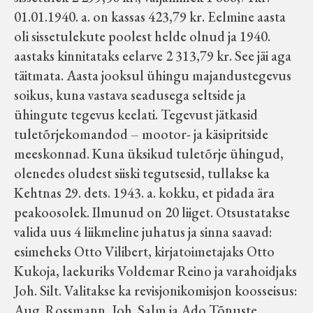
01.01.1940. a. on kassas 423,79 kr. Eelmine aasta
oli sissetulekute poolest helde olnud ja 1940.
aastaks kinnitataks eelarve 2 313,79 kr. See jäi aga
täitmata. Aasta jooksul ühingu majandustegevus
soikus, kuna vastava seadusega seltside ja
ühingute tegevus keelati. Tegevust jätkasid
tuletõrjekomandod – mootor- ja käsipritside
meeskonnad. Kuna üksikud tuletõrje ühingud,
olenedes oludest siiski tegutsesid, tullakse ka
Kehtnas 29. dets. 1943. a. kokku, et pidada ära
peakoosolek. Ilmunud on 20 liiget. Otsustatakse
valida uus 4 liikmeline juhatus ja sinna saavad:
esimeheks Otto Vilibert, kirjatoimetajaks Otto
Kukoja, laekuriks Voldemar Reino ja varahoidjaks
Joh. Silt. Valitakse ka revisjonikomisjon koosseisus:
Aug. Rossmann, Joh. Salm ja Ado Tõnuste.