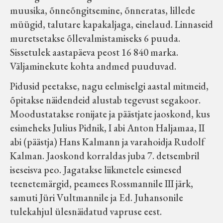
muusika, õnneõngitsemine, õnneratas, lillede
müügid, talutare kapakaljaga, einelaud. Linnaseid
muretsetakse õllevalmistamiseks 6 puuda.
Sissetulek aastapäeva peost 16 840 marka.
Väljaminekute kohta andmed puuduvad.
Pidusid peetakse, nagu eelmiselgi aastal mitmeid,
õpitakse näidendeid alustab tegevust segakoor.
Moodustatakse ronijate ja päästjate jaoskond, kus
esimeheks Julius Pidnik, I abi Anton Haljamaa, II
abi (päästja) Hans Kalmann ja varahoidja Rudolf
Kalman. Jaoskond korraldas juba 7. detsembril
iseseisva peo. Jagatakse liikmetele esimesed
teenetemärgid, peamees Rossmannile III järk,
samuti Jüri Vultmannile ja Ed. Juhansonile
tulekahjul ülesnäidatud vapruse eest.