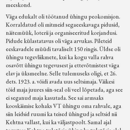
meeskond.
Väga edukalt oli töötanud ühingu peokomisjon.
Korraldatud oli mitmeid segaeeskavaga pidusid,
näitemüük, loterii ja organiseeritud korjandusi.
Pidude külastatavus oli väga arvukas. Pileteid
eeskavadele müüdi tavaliselt 150 ringis. Üldse oli
ühingu tegevliikmete, kui ka kogu valla rahva
osavõtt ühingu tegevusest ja ettevõtmistest väga
elav ja üksmeelne. Selle tulemuseks oligi, et 26.
dets. 1923. a. võidi avada uus seltsimaja. Väikesi
töid maja juures siin-seal oli veel lõpetada, aga see
ei seganud maja kasutada. See sai armsaks
kooskäimise kohaks VT ühingu oma rahvale, aga
siin leidsid ruumi ka teised ühingud ja seltsid nii
Kehtna vallast, kui ka väljastpoolt. Samal ajal