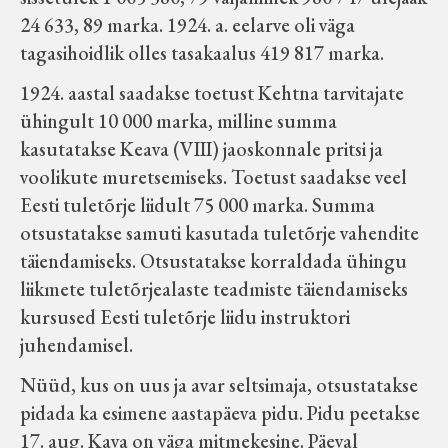
24 633, 89 marka. 1924. a. eelarve oli väga
tagasihoidlik olles tasakaalus 419 817 marka.
1924. aastal saadakse toetust Kehtna tarvitajate
ühingult 10 000 marka, milline summa
kasutatakse Keava (VIII) jaoskonnale pritsi ja
voolikute muretsemiseks. Toetust saadakse veel
Eesti tuletõrje liidult 75 000 marka. Summa
otsustatakse samuti kasutada tuletõrje vahendite
täiendamiseks. Otsustatakse korraldada ühingu
liikmete tuletõrjealaste teadmiste täiendamiseks
kursused Eesti tuletõrje liidu instruktori
juhendamisel.
Nüüd, kus on uus ja avar seltsimaja, otsustatakse
pidada ka esimene aastapäeva pidu. Pidu peetakse
17. aug. Kava on väga mitmekesine. Päeval