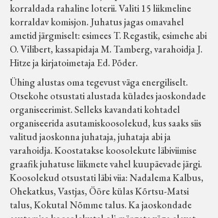
korraldada rahaline loterii. Valiti 15 liikmeline
Velise kultuuri ja hariduse selts
korraldav komisjon. Juhatus jagas omavahel
ametid järgmiselt: esimees T. Regastik, esimehe abi
Virtuaalnäitused
O. Vilibert, kassapidaja M. Tamberg, varahoidja J.
Hitze ja kirjatoimetaja Ed. Põder.
Otsi
Ühing alustas oma tegevust väga energiliselt.
Otsekohe otsustati alustada külades jaoskondade
Tagasiside
organiseerimist. Selleks kavandati kohtadel
organiseerida asutamiskoosolekud, kus saaks siis
valitud jaoskonna juhataja, juhataja abi ja
varahoidja. Koostatakse koosolekute läbiviimise
graafik juhatuse liikmete vahel kuupäevade järgi.
Koosolekud otsustati läbi viia: Nadalema Kalbus,
Ohekatkus, Vastjas, Ööre külas Kõrtsu-Matsi
talus, Kokutal Nõmme talus. Ka jaoskondade