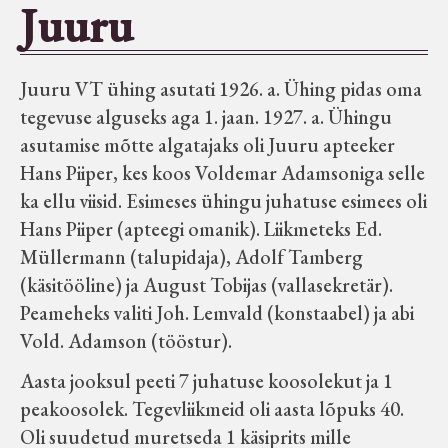
Juuru
Seltsid-ühingud
Juuru VT ühing asutati 1926. a. Ühing pidas oma
Aiandus
tegevuse alguseks aga 1. jaan. 1927. a. Ühingu
asutamise mõtte algatajaks oli Juuru apteeker
Tuletõrje
Hans Piiper, kes koos Voldemar Adamsoniga selle
ka ellu viisid. Esimeses ühingu juhatuse esimees oli
Õpperada
Hans Piiper (apteegi omanik). Liikmeteks Ed.
Müllermann (talupidaja), Adolf Tamberg
Muud koduloolist Velise mailt
(käsitööline) ja August Tobijas (vallasekretär).
Peameheks valiti Joh. Lemvald (konstaabel) ja abi
Vold. Adamson (tööstur).
Märjamaa ümbruse valdade
elanike nimekirjad seisuga
Aasta jooksul peeti 7 juhatuse koosolekut ja 1
15.12.1938
peakoosolek. Tegevliikmeid oli aasta lõpuks 40.
Oli suudetud muretseda 1 käsiprits mille