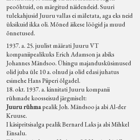
peoõhtuid, on märgitud näidendeid. Suuri
tulekahjusid Juuru vallas ei mäletata, aga eks neid
üksikuid ikka oli. Mõned äikese löögid ja muud
õnnetused.
1937. a. 25. juulist määrati Juuru VT
kompaniipealikuks Erich Adamson ja abiks
Johannes Mändsoo. Ühingu majandusküsimused
olid juba üle 10 a. olnud ja olid edasi juhatus
esimehe Hans Piiperi õlgadel.
18. okt. 1937. a. kinnitati Juuru kompanii
rühmade koosseisud järgmiselt:
Juuru rühma
pealik Joh. Mändsoo ja abi Al-der
Kruuse.
I käsipritsisalga pealik Bernard Laks ja abi Mihkel
Einsalu.