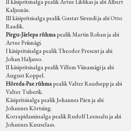
II käsipritsisalga pealik Artur Liblikas ja abi Albert
Kaljumäe.
III käsipritsisalga pealik Gustav Sirendi ja abi Otto
Raadik.
Pirgu-Järlepa rühma
pealik Martin Roban ja abi
Artur Priimägi.
I käsipritsisalga pealik Theodor Present ja abi
Johan Haljasso.
II käsipritsisalga pealik Villem Viinamägi ja abi
August Koppel.
Hõreda-Pae rühma
pealik Valter Raudsepp ja abi
Valter Tuberik.
Käsipritsisalga pealik Johannes Pärn ja abi
Johannes Kõrtsing.
Korrapidamissalga pealik Rudolf Leensalu ja abi
Johannes Kuuselaas.