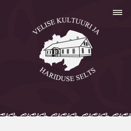
Avaleht
Aleksei Parnabas
Sillaotsa Talumuuseum
Mõisad
Külad
Koolid