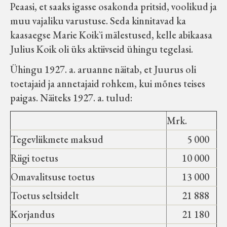
Peaasi, et saaks igasse osakonda pritsid, voolikud ja
Koduleht on teoks saanud tänu Sillaotsa
muu vajaliku varustuse. Seda kinnitavad ka
Muuseumisõprade Seltsingu, Kohaliku
kaasaegse Marie Koik`i mälestused, kelle abikaasa
Omaalgatuse Programmi ja Märjamaa
Julius Koik oli üks aktiivseid ühingu tegelasi.
Vallavalitsuse abile.
Ühingu 1927. a. aruanne näitab, et Juurus oli
toetajaid ja annetajaid rohkem, kui mõnes teises
paigas. Näiteks 1927. a. tulud:
Mrk.
Tegevliikmete maksud
5 000
Riigi toetus
10 000
Omavalitsuse toetus
13 000
Toetus seltsidelt
21 888
Korjandus
21 180