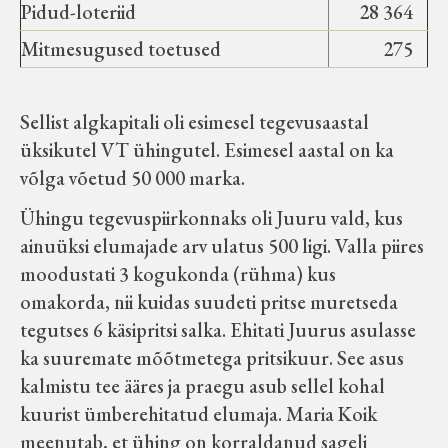
Pidud-loteriid
28 364
Mitmesugused toetused
275
Sellist algkapitali oli esimesel tegevusaastal
üksikutel VT ühingutel. Esimesel aastal on ka
võlga võetud 50 000 marka.
Ühingu tegevuspiirkonnaks oli Juuru vald, kus
ainuüksi elumajade arv ulatus 500 ligi. Valla piires
moodustati 3 kogukonda (rühma) kus
omakorda, nii kuidas suudeti pritse muretseda
tegutses 6 käsipritsi salka. Ehitati Juurus asulasse
ka suuremate mõõtmetega pritsikuur. See asus
kalmistu tee ääres ja praegu asub sellel kohal
kuurist ümberehitatud elumaja. Maria Koik
meenutab, et ühing on korraldanud sageli