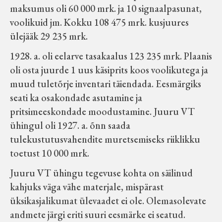
maksumus oli 60 000 mrk. ja 10 signaalpasunat,
Velise kultuuri ja hariduse selts
voolikuid jm. Kokku 108 475 mrk. kusjuures
ülejääk 29 235 mrk.
Virtuaalnäitused
1928. a. oli eelarve tasakaalus 123 235 mrk. Plaanis
oli osta juurde 1 uus käsiprits koos voolikutega ja
Otsi
muud tuletõrje inventari täiendada. Eesmärgiks
seati ka osakondade asutamine ja
Tagasiside
pritsimeeskondade moodustamine. Juuru VT
ühingul oli 1927. a. õnn saada
tulekustutusvahendite muretsemiseks riiklikku
toetust 10 000 mrk.
Juuru VT ühingu tegevuse kohta on säilinud
kahjuks väga vähe materjale, mispärast
üksikasjalikumat ülevaadet ei ole. Olemasolevate
andmete järgi eriti suuri eesmärke ei seatud.