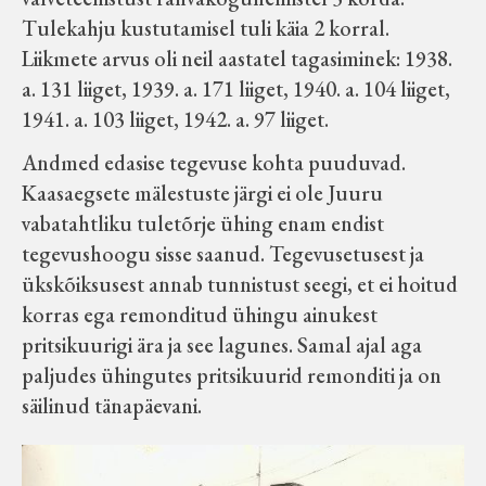
Tulekahju kustutamisel tuli käia 2 korral.
Liikmete arvus oli neil aastatel tagasiminek: 1938.
a. 131 liiget, 1939. a. 171 liiget, 1940. a. 104 liiget,
1941. a. 103 liiget, 1942. a. 97 liiget.
Andmed edasise tegevuse kohta puuduvad.
Kaasaegsete mälestuste järgi ei ole Juuru
vabatahtliku tuletõrje ühing enam endist
tegevushoogu sisse saanud. Tegevusetusest ja
ükskõiksusest annab tunnistust seegi, et ei hoitud
korras ega remonditud ühingu ainukest
pritsikuurigi ära ja see lagunes. Samal ajal aga
paljudes ühingutes pritsikuurid remonditi ja on
säilinud tänapäevani.