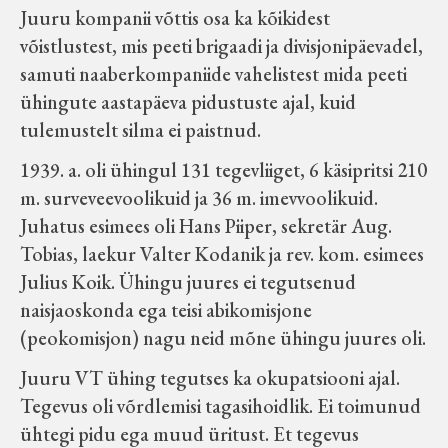
Juuru kompanii võttis osa ka kõikidest
võistlustest, mis peeti brigaadi ja divisjonipäevadel,
samuti naaberkompaniide vahelistest mida peeti
ühingute aastapäeva pidustuste ajal, kuid
tulemustelt silma ei paistnud.
1939. a. oli ühingul 131 tegevliiget, 6 käsipritsi 210
m. surveveevoolikuid ja 36 m. imevvoolikuid.
Juhatus esimees oli Hans Piiper, sekretär Aug.
Tobias, laekur Valter Kodanik ja rev. kom. esimees
Julius Koik. Ühingu juures ei tegutsenud
naisjaoskonda ega teisi abikomisjone
(peokomisjon) nagu neid mõne ühingu juures oli.
Juuru VT ühing tegutses ka okupatsiooni ajal.
Tegevus oli võrdlemisi tagasihoidlik. Ei toimunud
ühtegi pidu ega muud üritust. Et tegevus