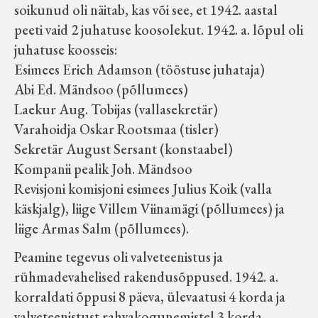
soikunud oli näitab, kas või see, et 1942. aastal
peeti vaid 2 juhatuse koosolekut. 1942. a. lõpul oli
juhatuse koosseis:
Esimees Erich Adamson (tööstuse juhataja)
Abi Ed. Mändsoo (põllumees)
Laekur Aug. Tobijas (vallasekretär)
Varahoidja Oskar Rootsmaa (tisler)
Sekretär August Sersant (konstaabel)
Kompanii pealik Joh. Mändsoo
Revisjoni komisjoni esimees Julius Koik (valla
käskjalg), liige Villem Viinamägi (põllumees) ja
liige Armas Salm (põllumees).
Peamine tegevus oli valveteenistus ja
rühmadevahelised rakendusõppused. 1942. a.
korraldati õppusi 8 päeva, ülevaatusi 4 korda ja
valveteenistust rahvakogunemistel 3 korda.