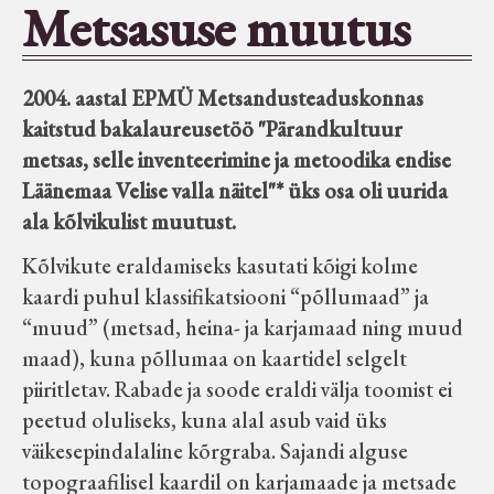
Metsasuse muutus
Seltsid-ühingud
2004. aastal EPMÜ Metsandusteaduskonnas
Aiandus
kaitstud bakalaureusetöö "Pärandkultuur
metsas, selle inventeerimine ja metoodika endise
Tuletõrje
Läänemaa Velise valla näitel"* üks osa oli uurida
ala kõlvikulist muutust.
Õpperada
Kõlvikute eraldamiseks kasutati kõigi kolme
kaardi puhul klassifikatsiooni “põllumaad” ja
Muud koduloolist Velise mailt
“muud” (metsad, heina- ja karjamaad ning muud
maad), kuna põllumaa on kaartidel selgelt
Märjamaa ümbruse valdade
piiritletav. Rabade ja soode eraldi välja toomist ei
elanike nimekirjad seisuga
peetud oluliseks, kuna alal asub vaid üks
15.12.1938
väikesepindalaline kõrgraba. Sajandi alguse
topograafilisel kaardil on karjamaade ja metsade