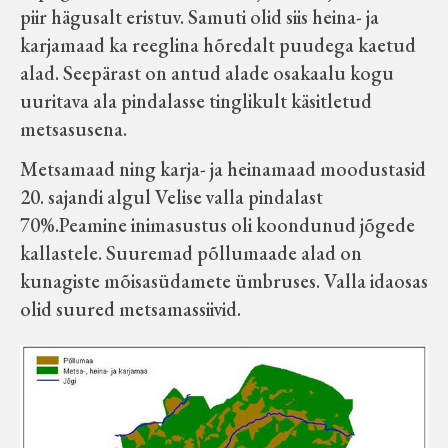
piir hägusalt eristuv. Samuti olid siis heina- ja
Velise kultuuri ja hariduse selts
karjamaad ka reeglina hõredalt puudega kaetud
alad. Seepärast on antud alade osakaalu kogu
Virtuaalnäitused
uuritava ala pindalasse tinglikult käsitletud
metsasusena.
Otsi
Metsamaad ning karja- ja heinamaad moodustasid
20. sajandi algul Velise valla pindalast
Tagasiside
70%.Peamine inimasustus oli koondunud jõgede
kallastele. Suuremad põllumaade alad on
kunagiste mõisasüdamete ümbruses. Valla idaosas
olid suured metsamassiivid.