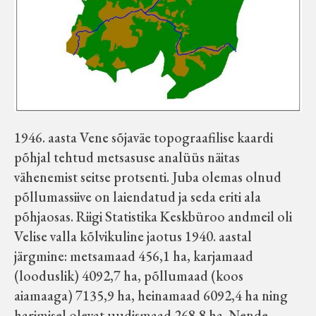
Koduleht on teoks saanud tänu Sillaotsa
Muuseumisõprade Seltsingu, Kohaliku
Omaalgatuse Programmi ja Märjamaa
Vallavalitsuse abile.
1946. aasta Vene sõjaväe topograafilise kaardi
põhjal tehtud metsasuse analüüs näitas
vähenemist seitse protsenti. Juba olemas olnud
põllumassiive on laiendatud ja seda eriti ala
põhjaosas. Riigi Statistika Keskbüroo andmeil oli
Velise valla kõlvikuline jaotus 1940. aastal
järgmine: metsamaad 456,1 ha, karjamaad
(looduslik) 4092,7 ha, põllumaad (koos
aiamaaga) 7135,9 ha, heinamaad 6092,4 ha ning
harimisel olevat uudismaad 268,8 ha. Nende