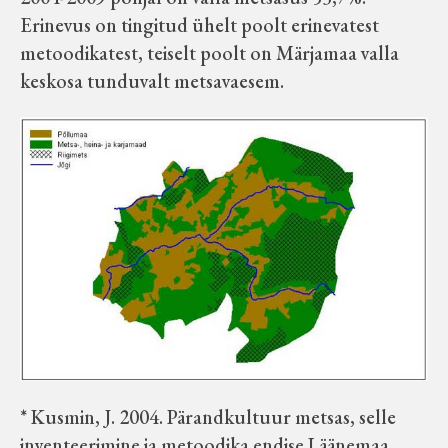
Erinevus on tingitud ühelt poolt erinevatest
metoodikatest, teiselt poolt on Märjamaa valla
keskosa tunduvalt metsavaesem.
* Kusmin, J. 2004. Pärandkultuur metsas, selle
inventeerimine ja metoodika endise Läänemaa