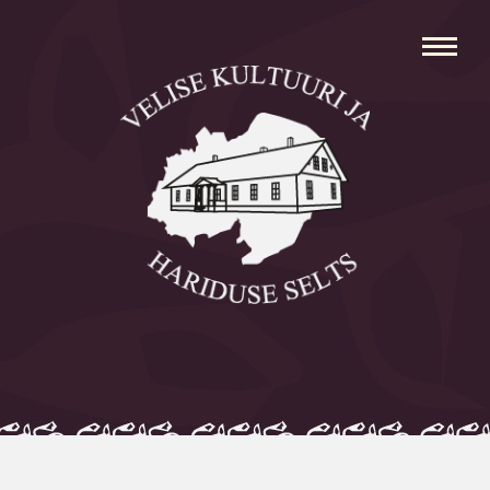
Avaleht
Aleksei Parnabas
Sillaotsa Talumuuseum
Mõisad
Külad
Koolid