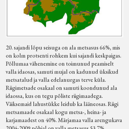
20. sajandi lõpu seisuga on ala metsasus 66%, mis
on kolm protsenti rohkem kui sajandi keskpaigas.
Põllumaa vähenemine on toimunud peamiselt
valla idaosas, samuti mujal on kadunud üksikud
metsatalud ja valla edelanurgas terve küla.
Riigimetsade osakaal on samuti koondunud ala
idaossa, kus on tegu põliste riigimaadega.
Väiksemaid lahustükke leidub ka lääneosas. Riigi
metsamaade osakaal kogu metsa-, heina- ja
karjamaadest on 40%. Märjamaa valla arengukava
2004-2009 põhjal on valla metsasus 53,7%.