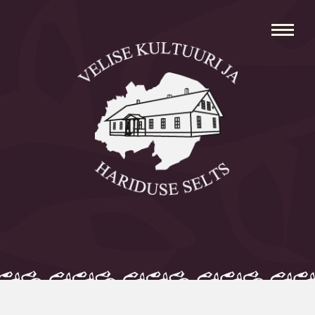
Avaleht
Aleksei Parnabas
Sillaotsa Talumuuseum
Mõisad
Külad
Koolid