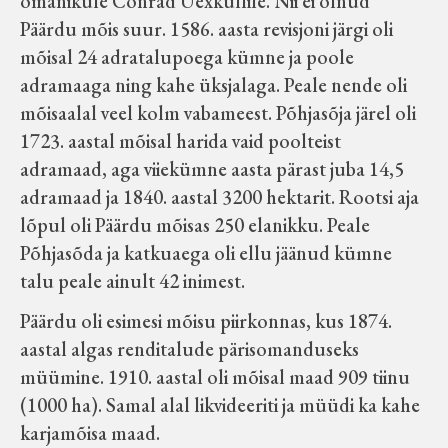
omanikule Conrad Uexküllile. Nii ei olnud
Koduleht on teoks saanud tänu Sillaotsa
Päärdu mõis suur. 1586. aasta revisjoni järgi oli
Muuseumisõprade Seltsingu, Kohaliku
mõisal 24 adratalupoega kümne ja poole
Omaalgatuse Programmi ja Märjamaa
adramaaga ning kahe üksjalaga. Peale nende oli
Vallavalitsuse abile.
mõisaalal veel kolm vabameest. Põhjasõja järel oli
1723. aastal mõisal harida vaid poolteist
adramaad, aga viiekümne aasta pärast juba 14,5
adramaad ja 1840. aastal 3200 hektarit. Rootsi aja
lõpul oli Päärdu mõisas 250 elanikku. Peale
Põhjasõda ja katkuaega oli ellu jäänud kümne
talu peale ainult 42 inimest.
Päärdu oli esimesi mõisu piirkonnas, kus 1874.
aastal algas renditalude pärisomanduseks
müümine. 1910. aastal oli mõisal maad 909 tiinu
(1000 ha). Samal alal likvideeriti ja müüdi ka kahe
karjamõisa maad.