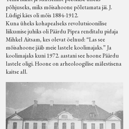
põhjuseks, miks mõisahoone põletamata jäi. J.
Lüdigi käes oli mõis 1884-1912.
Kuna üheks kohapealseks revolutsioonilise
liikumise juhiks oli Päärdu Pipra renditalu pidaja
Mihkel Aitsam, kes olevat öelnud: “Las see
mõisahoone jääb meie lastele koolimajaks.” Ja
koolimajaks kuni 1972. aastani see hoone Päärdu
lastele oligi. Hoone on arheoloogilise mälestisena
kaitse all.