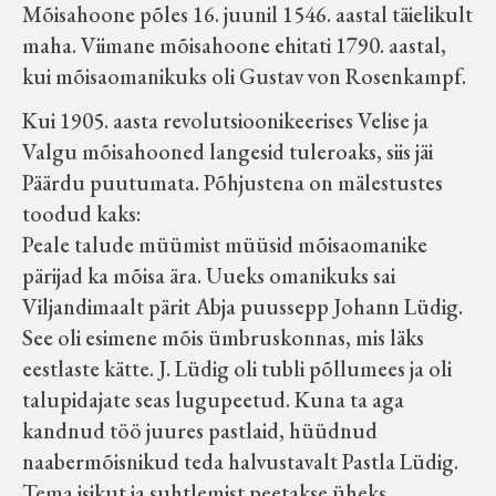
Mõisahoone põles 16. juunil 1546. aastal täielikult
maha. Viimane mõisahoone ehitati 1790. aastal,
kui mõisaomanikuks oli Gustav von Rosenkampf.
Kui 1905. aasta revolutsioonikeerises Velise ja
Valgu mõisahooned langesid tuleroaks, siis jäi
Päärdu puutumata. Põhjustena on mälestustes
toodud kaks:
Peale talude müümist müüsid mõisaomanike
pärijad ka mõisa ära. Uueks omanikuks sai
Viljandimaalt pärit Abja puussepp Johann Lüdig.
See oli esimene mõis ümbruskonnas, mis läks
eestlaste kätte. J. Lüdig oli tubli põllumees ja oli
talupidajate seas lugupeetud. Kuna ta aga
kandnud töö juures pastlaid, hüüdnud
naabermõisnikud teda halvustavalt Pastla Lüdig.
Tema isikut ja suhtlemist peetakse üheks