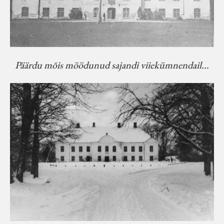
Päärdu mõis möödunud sajandi viiekümnendail...