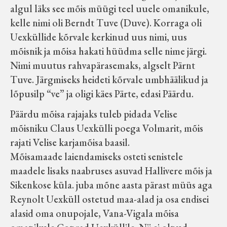
algul läks see mõis müügi teel uuele omanikule,
Velise kultuuri ja hariduse selts
kelle nimi oli Berndt Tuve (Duve). Korraga oli
Uexküllide kõrvale kerkinud uus nimi, uus
Virtuaalnäitused
mõisnik ja mõisa hakati hüüdma selle nime järgi.
Nimi muutus rahvapärasemaks, algselt Pärnt
Otsi
Tuve. Järgmiseks heideti kõrvale umbhäälikud ja
lõpusilp “ve” ja oligi käes Pärte, edasi Päärdu.
Tagasiside
Päärdu mõisa rajajaks tuleb pidada Velise
mõisniku Claus Uexkülli poega Volmarit, mõis
rajati Velise karjamõisa baasil.
Mõisamaade laiendamiseks osteti senistele
maadele lisaks naabruses asuvad Hallivere mõis ja
Sikenkose küla. juba mõne aasta pärast müüs aga
Reynolt Uexküll ostetud maa-alad ja osa endisei
alasid oma onupojale, Vana-Vigala mõisa