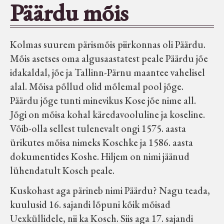
Päärdu mõis
Seltsid-ühingud
Kolmas suurem pärismõis piirkonnas oli Päärdu.
Aiandus
Mõis asetses oma algusaastatest peale Päärdu jõe
idakaldal, jõe ja Tallinn-Pärnu maantee vahelisel
Tuletõrje
alal. Mõisa põllud olid mõlemal pool jõge.
Päärdu jõge tunti minevikus Kose jõe nime all.
Õpperada
Jõgi on mõisa kohal käredavooluline ja koseline.
Võib-olla sellest tulenevalt ongi 1575. aasta
Muud koduloolist Velise mailt
ürikutes mõisa nimeks Koschke ja 1586. aasta
dokumentides Koshe. Hiljem on nimi jäänud
lühendatult Kosch peale.
Märjamaa ümbruse valdade
elanike nimekirjad seisuga
Kuskohast aga pärineb nimi Päärdu? Nagu teada,
15.12.1938
kuulusid 16. sajandi lõpuni kõik mõisad
Uexküllidele, nii ka Kosch. Siis aga 17. sajandi