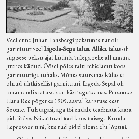
Veel enne Juhan Lansbergi peksumasinat oli
garnituur veel
Ligeda-Sepa talus. Allika talus
oli
sügisese peksu ajal küünla tulega rehe all masina
juures käidud. Öösel põles talu rehielamu koos
garnituuriga tuhaks. Mõnes suuremas külas ei
olnud ühtki sellist garnituuri. Ligeda-Sepal oli
omamoodi saatuse kuri käsi tegutsemas. Peremees
Hans Ree põgenes 1905. aastal karistuse eest
Soome. Tuli tagasi, aga tõi endale teadmata kaasa
pidalitõve. Nii sattusid nad koos naisega Kuuda
Leprosooriumi, kus nad pidid olema elu lõpuni.