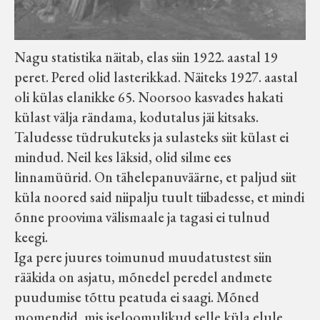
Nagu statistika näitab, elas siin 1922. aastal 19
peret. Pered olid lasterikkad. Näiteks 1927. aastal
oli külas elanikke 65. Noorsoo kasvades hakati
külast välja rändama, kodutalus jäi kitsaks.
Taludesse tüdrukuteks ja sulasteks siit külast ei
mindud. Neil kes läksid, olid silme ees
linnamüürid. On tähelepanuväärne, et paljud siit
küla noored said niipalju tuult tiibadesse, et mindi
õnne proovima välismaale ja tagasi ei tulnud
keegi.
Iga pere juures toimunud muudatustest siin
rääkida on asjatu, mõnedel peredel andmete
puudumise tõttu peatuda ei saagi. Mõned
momendid, mis iseloomulikud selle küla elule,