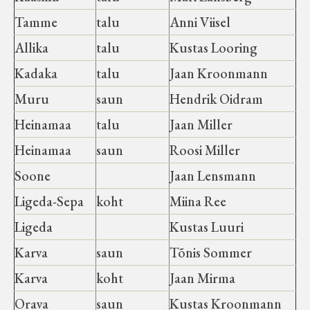
Tamme
talu
Anni Viisel
Allika
talu
Kustas Looring
Kadaka
talu
Jaan Kroonmann
Muru
saun
Hendrik Oidram
Heinamaa
talu
Jaan Miller
Heinamaa
saun
Roosi Miller
Soone
Jaan Lensmann
Ligeda-Sepa
koht
Miina Ree
Ligeda
Kustas Luuri
Karva
saun
Tõnis Sommer
Karva
koht
Jaan Mirma
Orava
saun
Kustas Kroonmann