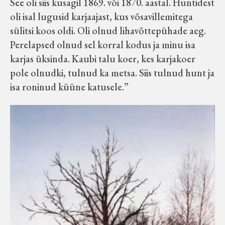
See oli siis kusagil 1869. või 1870. aastal. Huntidest
Velise kultuuri ja hariduse selts
oli isal lugusid karjaajast, kus võsavillemitega
sülitsi koos oldi. Oli olnud lihavõttepühade aeg.
Virtuaalnäitused
Perelapsed olnud sel korral kodus ja minu isa
karjas üksinda. Kaubi talu koer, kes karjakoer
Otsi
pole olnudki, tulnud ka metsa. Siis tulnud hunt ja
isa roninud küüne katusele.”
Tagasiside