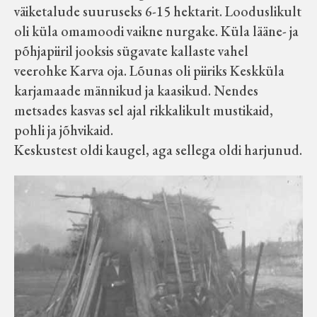
väiketalude suuruseks 6-15 hektarit. Looduslikult
oli küla omamoodi vaikne nurgake. Küla lääne- ja
põhjapiiril jooksis sügavate kallaste vahel
veerohke Karva oja. Lõunas oli piiriks Keskküla
karjamaade männikud ja kaasikud. Nendes
metsades kasvas sel ajal rikkalikult mustikaid,
pohli ja jõhvikaid.
Keskustest oldi kaugel, aga sellega oldi harjunud.