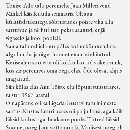
Tõnise-Ado talu peremehe Jaan Milleri vend
Mihkel käis Kuuda seminaris. Oli aga
külatüdrukutega sõbrustades poiste viha alla
sattunud ja nii hullusti peksa saanud, et jäi
vigaseks ja kool pooleli.
Sama talu rehielamu põles kolmekümnendate
algul maha ja õiget hoonet enam ei ehitatud.
Keriseahju suu ette oli kokku laotud väike osmik,
kus siis peremees oma õega elas. Õde olevat ahjus
maganud.
Siin külas elas Ann Tõiste elu lõpuni suitsutares,
ta suri 1967. aastal.
Omapärane oli ka Ligeda-Gustavi talu inimeste
saatus. Kustas Luuri peres oli palju lapsi, aga kõik
läksid kodust iga ilmakaare poole. Tütred läksid
Soome, poeg Jaan võttis mürki, Madisest poeg oli