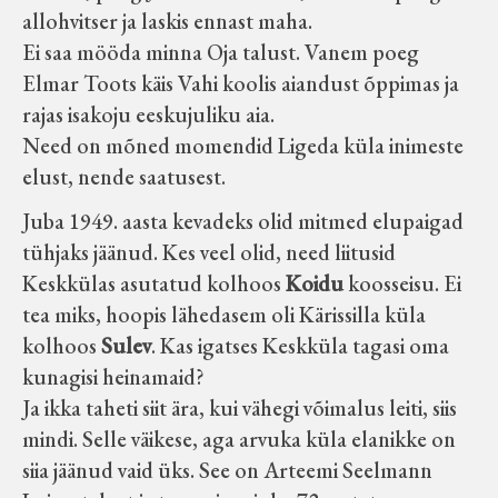
allohvitser ja laskis ennast maha.
Ei saa mööda minna Oja talust. Vanem poeg
Elmar Toots käis Vahi koolis aiandust õppimas ja
rajas isakoju eeskujuliku aia.
Need on mõned momendid Ligeda küla inimeste
elust, nende saatusest.
Juba 1949. aasta kevadeks olid mitmed elupaigad
tühjaks jäänud. Kes veel olid, need liitusid
Keskkülas asutatud kolhoos
Koidu
koosseisu. Ei
tea miks, hoopis lähedasem oli Kärissilla küla
kolhoos
Sulev
. Kas igatses Keskküla tagasi oma
kunagisi heinamaid?
Ja ikka taheti siit ära, kui vähegi võimalus leiti, siis
mindi. Selle väikese, aga arvuka küla elanikke on
siia jäänud vaid üks. See on Arteemi Seelmann