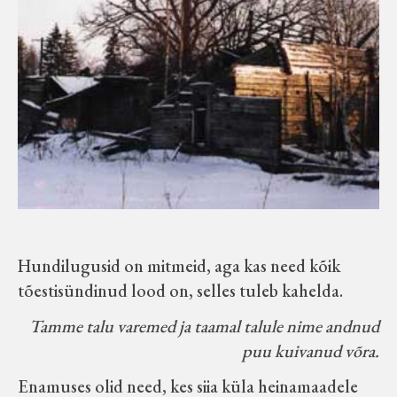
Koduleht on teoks saanud tänu Sillaotsa
Muuseumisõprade Seltsingu, Kohaliku
Omaalgatuse Programmi ja Märjamaa
Vallavalitsuse abile.
Hundilugusid on mitmeid, aga kas need kõik
tõestisündinud lood on, selles tuleb kahelda.
Tamme talu varemed ja taamal talule nime andnud
puu kuivanud võra.
Enamuses olid need, kes siia küla heinamaadele