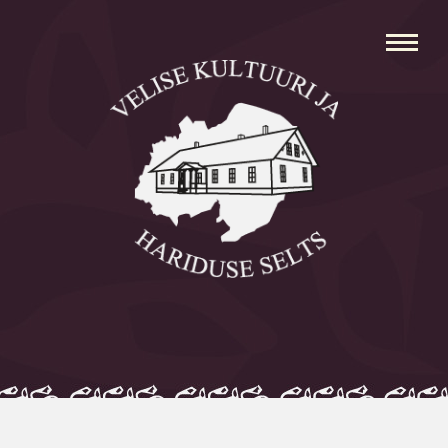
Avaleht
Aleksei Parnabas
Sillaotsa Talumuuseum
Mõisad
Külad
Koolid