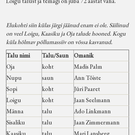
Loigu talust ja temagi on juba 72 aastat vana.
Elukohti siin külas järgi jäänud enam ei ole. Säilinud
on veel Loigu, Kaasiku ja Oja talude hooned. Kogu
küla hõlmav põllumassiiv on võssa kasvanud.
Talu nimi
Talu/Saun
Omanik
Oja
koht
Madis Palm
Nupu
saun
Ann Tõiste
Sopi
koht
Jüri Paaret
Loigu
koht
Jaan Seelmann
Männa
talu
Ado Linkmann
Sisaliku
talu
Jaan Zimmermann
Kaasiku
talu
Mari Lansberg