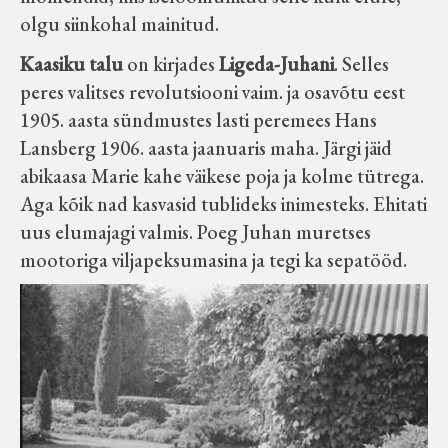
olgu siinkohal mainitud.
Kaasiku talu
on kirjades
Ligeda-Juhani
. Selles
peres valitses revolutsiooni vaim. ja osavõtu eest
1905. aasta sündmustes lasti peremees Hans
Lansberg 1906. aasta jaanuaris maha. Järgi jäid
abikaasa Marie kahe väikese poja ja kolme tütrega.
Aga kõik nad kasvasid tublideks inimesteks. Ehitati
uus elumajagi valmis. Poeg Juhan muretses
mootoriga viljapeksumasina ja tegi ka sepatööd.