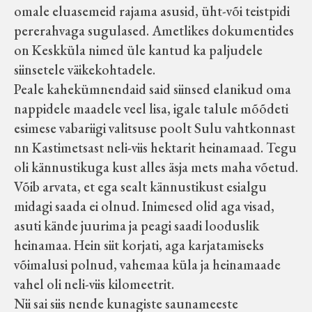
omale eluasemeid rajama asusid, üht-või teistpidi
pererahvaga sugulased. Ametlikes dokumentides
on Keskküla nimed üle kantud ka paljudele
siinsetele väikekohtadele.
Peale kahekümnendaid said siinsed elanikud oma
nappidele maadele veel lisa, igale talule mõõdeti
esimese vabariigi valitsuse poolt Sulu vahtkonnast
nn Kastimetsast neli-viis hektarit heinamaad. Tegu
oli kännustikuga kust alles äsja mets maha võetud.
Võib arvata, et ega sealt kännustikust esialgu
midagi saada ei olnud. Inimesed olid aga visad,
asuti kände juurima ja peagi saadi looduslik
heinamaa. Hein siit korjati, aga karjatamiseks
võimalusi polnud, vahemaa küla ja heinamaade
vahel oli neli-viis kilomeetrit.
Nii sai siis nende kunagiste saunameeste