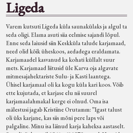
Ligeda
Seltsid-ühingud
Varem kutsuti Ligeda küla saunakülaks ja algul ta
Aiandus
seda oligi. Elama asuti siia eelmise sajandi lõpul.
Enne seda laiusid siin Keskküla talude karjamaad,
Tuletõrje
need olid kõik üheskoos, aedadega eraldamata.
Karjamaadel kasvanud ka kohati küllalt suur
Õpperada
mets. Karjamaad liitusid üle Karva oja algavate
mitmesajahektariste Sulu- ja Kasti laantega.
Muud koduloolist Velise mailt
Ühisel karjamaal oli ka kogu küla kari koos. Võib
ette kujutada, et karjase elu nii suurel
karjamaalahmakal kerge ei olnud. Oma isa
Märjamaa ümbruse valdade
mälestusi jagab Kristiine Orutamm: ”Igast talust
elanike nimekirjad seisuga
oli üks karjane, kas siis mõni pere laps või
15.12.1938
palgaline. Minu isa läinud karja kaheksa aastaselt.