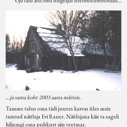
Oja talu aed oma hiilgeajal seitsmekümnendail...
...ja sama koht 2003 aasta märtsis.
Tamme talus oma tädi juures kasvas üles meie
tuntud näitleja Evi Rauer. Näitlejana käis ta sageli
hiljemgi oma puhkust siin veetmas.