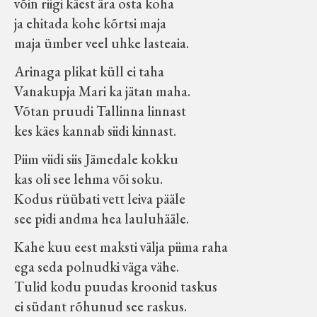
võin riigi käest ära osta koha
Koduleht on teoks saanud tänu Sillaotsa
ja ehitada kohe kõrtsi maja
Muuseumisõprade Seltsingu, Kohaliku
maja ümber veel uhke lasteaia.
Omaalgatuse Programmi ja Märjamaa
Arinaga plikat küll ei taha
Vallavalitsuse abile.
Vanakupja Mari ka jätan maha.
Võtan pruudi Tallinna linnast
kes käes kannab siidi kinnast.
Piim viidi siis Jämedale kokku
kas oli see lehma või soku.
Kodus rüübati vett leiva pääle
see pidi andma hea lauluhääle.
Kahe kuu eest maksti välja piima raha
ega seda polnudki väga vähe.
Tulid kodu puudas kroonid taskus
ei südant rõhunud see raskus.