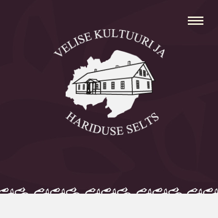
Avaleht
Aleksei Parnabas
Sillaotsa Talumuuseum
Mõisad
Külad
Koolid