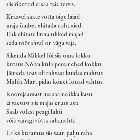
siis rikutud ei saa teie tervis.
Velise kultuuri ja hariduse selts
Kraavid saate võtta õige laiad
Virtuaalnäitused
maja ümber ehitada rohuaiad.
Ehk ehitate linna uhked majad
seda töörahval on väga vaja.
Otsi
Sikenda Mihkel lõi siis oma lokku
Tagasiside
kutsus Nõlva küla peremehed kokku.
Jämeda toas oli rahvast kuidas mahtus
Malda Mart pidas kõnet lõuad vahtus.
Koorejaamast me saame ikka kasu
ei vaesust siis majas enam asu
Saab võlast peagi lahti
võib viinagi võtta salamahti.
Ütles kuramus siis saan palju raha