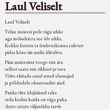
Laul Veliselt
Seltsid-ühingud
Laul Veliselt
Aiandus
Velise meierei pole väga uhke
Tuletõrje
aga mõisahärra see üle uhke.
Kokku kutsus ta ümbruskonna rahvast
pidas kõne siis meile ülivahva.
Õpperada
Piim meiereisse tooge teie ära
Muud koduloolist Velise mailt
sellest saate teie rikkust ja vara.
Võite ehitada omal uued elumajad
ja põldudele okastraadist aiad.
Märjamaa ümbruse valdade
elanike nimekirjad seisuga
Panka viite ülejäänud raha
15.12.1938
seda kodus hoida on väga paha.
Auto ostate väljasõidu tarvis