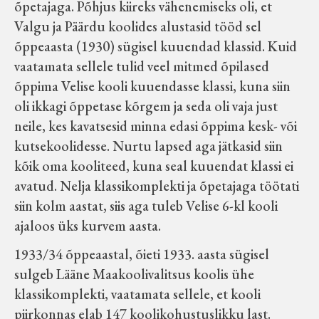
õpetajaga. Põhjus kiireks vähenemiseks oli, et
Valgu ja Päärdu koolides alustasid tööd sel
õppeaasta (1930) sügisel kuuendad klassid. Kuid
vaatamata sellele tulid veel mitmed õpilased
õppima Velise kooli kuuendasse klassi, kuna siin
oli ikkagi õppetase kõrgem ja seda oli vaja just
neile, kes kavatsesid minna edasi õppima kesk- või
kutsekoolidesse. Nurtu lapsed aga jätkasid siin
kõik oma kooliteed, kuna seal kuuendat klassi ei
avatud. Nelja klassikomplekti ja õpetajaga töötati
siin kolm aastat, siis aga tuleb Velise 6-kl kooli
ajaloos üks kurvem aasta.
1933/34 õppeaastal, õieti 1933. aasta sügisel
sulgeb Lääne Maakoolivalitsus koolis ühe
klassikomplekti, vaatamata sellele, et kooli
piirkonnas elab 147 koolikohustuslikku last.