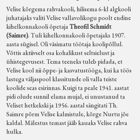
Velise kõrgema rahvakooli, hilisema 6-kl algkooli
juhatajaks valiti Velise vallavolikogu poolt endine
kihelkonnakooli õpetaja
Theofil Schmidt
(Saimre)
. Tuli kihelkonnakooli õpetajaks 1907.
aasta sügisel. Oli väsimatu töötaja koolipõllul.
Võttis aktiivselt osa kohalikust seltsielust ja
ühistegevusest. Tema teeneks tuleb pidada, et
Velise kool nii õppe- ja kasvatustööga, kui ka töös
lastega väljaspool klassitunde oli valla teiste
koolide seas esirinnas. Kuigi ta peale 1941. aastat
pidi olude sunnil elama mujal, ei unustanud ta
Veliset hetkekski ja 1956. aastal sängitati Th.
Saimre põrm Velise kalmistule, kõrge Nurtu jõe
kaldal. Mälestus temast jääb kauaks Velise rahva
hulka.