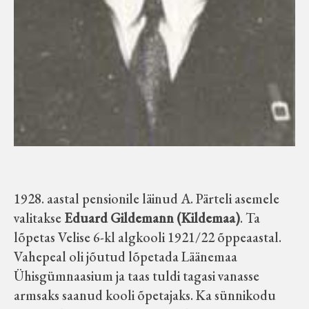
1928. aastal pensionile läinud A. Pärteli asemele
valitakse
Eduard Gildemann (Kildemaa)
. Ta
lõpetas Velise 6-kl algkooli 1921/22 õppeaastal.
Vahepeal oli jõutud lõpetada Läänemaa
Ühisgümnaasium ja taas tuldi tagasi vanasse
armsaks saanud kooli õpetajaks. Ka sünnikodu