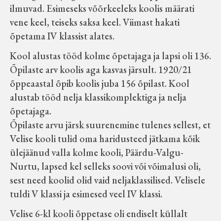
ilmuvad. Esimeseks võõrkeeleks koolis määrati
Velise kultuuri ja hariduse selts
vene keel, teiseks saksa keel. Viimast hakati
õpetama IV klassist alates.
Virtuaalnäitused
Kool alustas tööd kolme õpetajaga ja lapsi oli 136.
Õpilaste arv koolis aga kasvas järsult. 1920/21
Otsi
õppeaastal õpib koolis juba 156 õpilast. Kool
alustab tööd nelja klassikomplektiga ja nelja
Tagasiside
õpetajaga.
Õpilaste arvu järsk suurenemine tulenes sellest, et
Velise kooli tulid oma haridusteed jätkama kõik
ülejäänud valla kolme kooli, Päärdu-Valgu-
Nurtu, lapsed kel selleks soovi või võimalusi oli,
sest need koolid olid vaid neljaklassilised. Velisele
tuldi V klassi ja esimesed veel IV klassi.
Velise 6-kl kooli õppetase oli endiselt küllalt