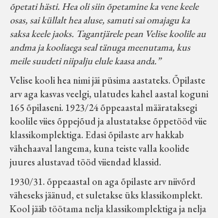
õpetati hästi. Hea oli siin õpetamine ka vene keele
osas, sai küllalt hea aluse, samuti sai omajagu ka
saksa keele jaoks. Tagantjärele pean Velise koolile au
andma ja kooliaega seal tänuga meenutama, kus
meile suudeti niipalju elule kaasa anda.”
Velise kooli hea nimi jäi püsima aastateks. Õpilaste
arv aga kasvas veelgi, ulatudes kahel aastal koguni
165 õpilaseni. 1923/24 õppeaastal määrataksegi
koolile viies õppejõud ja alustatakse õppetööd viie
klassikomplektiga. Edasi õpilaste arv hakkab
vähehaaval langema, kuna teiste valla koolide
juures alustavad tööd viiendad klassid.
1930/31. õppeaastal on aga õpilaste arv niivõrd
väheseks jäänud, et suletakse üks klassikomplekt.
Kool jääb töötama nelja klassikomplektiga ja nelja