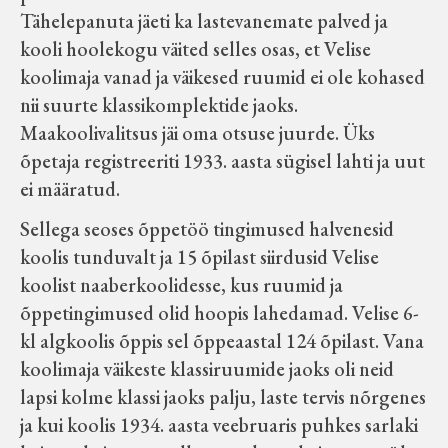
Tähelepanuta jäeti ka lastevanemate palved ja
kooli hoolekogu väited selles osas, et Velise
koolimaja vanad ja väikesed ruumid ei ole kohased
nii suurte klassikomplektide jaoks.
Maakoolivalitsus jäi oma otsuse juurde. Üks
õpetaja registreeriti 1933. aasta sügisel lahti ja uut
ei määratud.
Sellega seoses õppetöö tingimused halvenesid
koolis tunduvalt ja 15 õpilast siirdusid Velise
koolist naaberkoolidesse, kus ruumid ja
õppetingimused olid hoopis lahedamad. Velise 6-
kl algkoolis õppis sel õppeaastal 124 õpilast. Vana
koolimaja väikeste klassiruumide jaoks oli neid
lapsi kolme klassi jaoks palju, laste tervis nõrgenes
ja kui koolis 1934. aasta veebruaris puhkes sarlaki