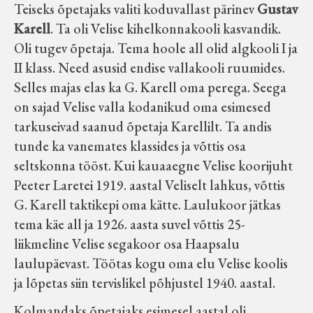
Teiseks õpetajaks valiti koduvallast pärinev
Gustav
Karell
. Ta oli Velise kihelkonnakooli kasvandik.
Oli tugev õpetaja. Tema hoole all olid algkooli I ja
II klass. Need asusid endise vallakooli ruumides.
Selles majas elas ka G. Karell oma perega. Seega
on sajad Velise valla kodanikud oma esimesed
tarkuseivad saanud õpetaja Karellilt. Ta andis
tunde ka vanemates klassides ja võttis osa
seltskonna tööst. Kui kauaaegne Velise koorijuht
Peeter Laretei 1919. aastal Veliselt lahkus, võttis
G. Karell taktikepi oma kätte. Laulukoor jätkas
tema käe all ja 1926. aasta suvel võttis 25-
liikmeline Velise segakoor osa Haapsalu
laulupäevast. Töötas kogu oma elu Velise koolis
ja lõpetas siin tervislikel põhjustel 1940. aastal.
Kolmandaks õpetajaks esimesel aastal oli