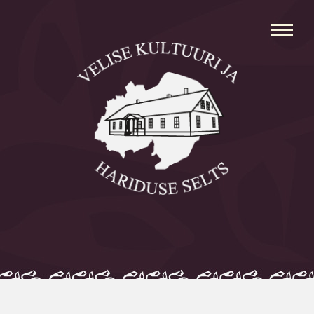
Avaleht
Aleksei Parnabas
Sillaotsa Talumuuseum
Mõisad
Külad
Koolid