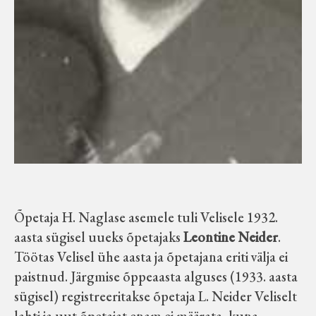
Õpetaja H. Naglase asemele tuli Velisele 1932.
aasta sügisel uueks õpetajaks
Leontine Neider
.
Töötas Velisel ühe aasta ja õpetajana eriti välja ei
paistnud. Järgmise õppeaasta alguses (1933. aasta
sügisel) registreeritakse õpetaja L. Neider Veliselt
lahti ja uut õpetajat enam ei määrata, kuna