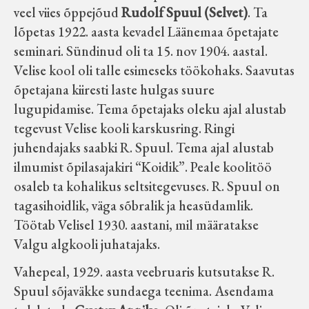
veel viies õppejõud
Rudolf Spuul (Selvet)
. Ta
lõpetas 1922. aasta kevadel Läänemaa õpetajate
seminari. Sündinud oli ta 15. nov 1904. aastal.
Velise kool oli talle esimeseks töökohaks. Saavutas
õpetajana kiiresti laste hulgas suure
lugupidamise. Tema õpetajaks oleku ajal alustab
tegevust Velise kooli karskusring. Ringi
juhendajaks saabki R. Spuul. Tema ajal alustab
ilmumist õpilasajakiri “Koidik”. Peale koolitöö
osaleb ta kohalikus seltsitegevuses. R. Spuul on
tagasihoidlik, väga sõbralik ja heasüdamlik.
Töötab Velisel 1930. aastani, mil määratakse
Valgu algkooli juhatajaks.
Vahepeal, 1929. aasta veebruaris kutsutakse R.
Spuul sõjaväkke sundaega teenima. Asendama