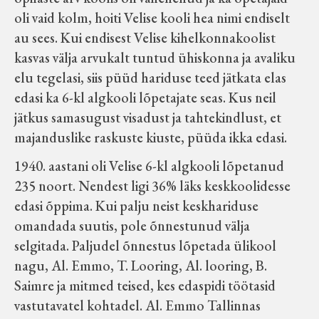
oli vaid kolm, hoiti Velise kooli hea nimi endiselt
au sees. Kui endisest Velise kihelkonnakoolist
kasvas välja arvukalt tuntud ühiskonna ja avaliku
elu tegelasi, siis püüd hariduse teed jätkata elas
edasi ka 6-kl algkooli lõpetajate seas. Kus neil
jätkus samasugust visadust ja tahtekindlust, et
majanduslike raskuste kiuste, püüda ikka edasi.
1940. aastani oli Velise 6-kl algkooli lõpetanud
235 noort. Nendest ligi 36% läks keskkoolidesse
edasi õppima. Kui palju neist keskhariduse
omandada suutis, pole õnnestunud välja
selgitada. Paljudel õnnestus lõpetada ülikool
nagu, Al. Emmo, T. Looring, Al. looring, B.
Saimre ja mitmed teised, kes edaspidi töötasid
vastutavatel kohtadel. Al. Emmo Tallinnas