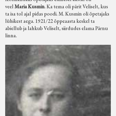
veel
Maria Kusmin
. Ka tema oli pärit Veliselt, kus
ta isa tol ajal pidas poodi. M. Kusmin oli õpetajaks
lühikest aega. 1921/22 õppeaasta keskel ta
abiellub ja lahkub Veliselt, siirdudes elama Pärnu
linna.