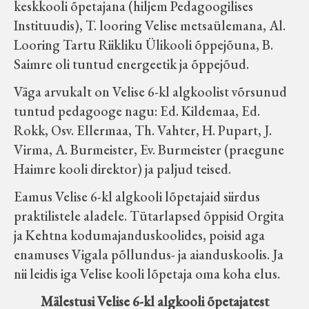
keskkooli õpetajana (hiljem Pedagoogilises
Instituudis), T. looring Velise metsaülemana, Al.
Looring Tartu Riikliku Ülikooli õppejõuna, B.
Saimre oli tuntud energeetik ja õppejõud.
Väga arvukalt on Velise 6-kl algkoolist võrsunud
tuntud pedagooge nagu: Ed. Kildemaa, Ed.
Rokk, Osv. Ellermaa, Th. Vahter, H. Pupart, J.
Virma, A. Burmeister, Ev. Burmeister (praegune
Haimre kooli direktor) ja paljud teised.
Eamus Velise 6-kl algkooli lõpetajaid siirdus
praktilistele aladele. Tütarlapsed õppisid Orgita
ja Kehtna kodumajanduskoolides, poisid aga
enamuses Vigala põllundus- ja aianduskoolis. Ja
nii leidis iga Velise kooli lõpetaja oma koha elus.
Mälestusi Velise 6-kl algkooli õpetajatest