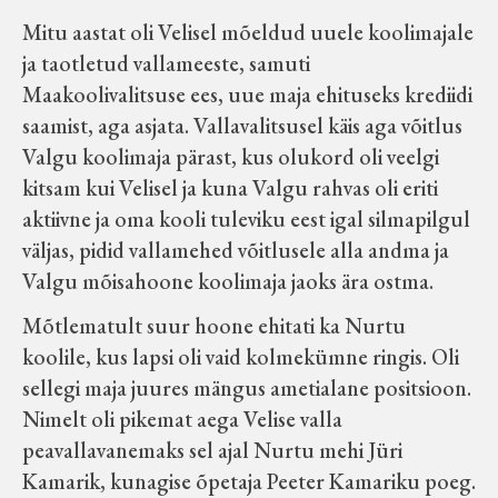
Mitu aastat oli Velisel mõeldud uuele koolimajale
ja taotletud vallameeste, samuti
Maakoolivalitsuse ees, uue maja ehituseks krediidi
saamist, aga asjata. Vallavalitsusel käis aga võitlus
Valgu koolimaja pärast, kus olukord oli veelgi
kitsam kui Velisel ja kuna Valgu rahvas oli eriti
aktiivne ja oma kooli tuleviku eest igal silmapilgul
väljas, pidid vallamehed võitlusele alla andma ja
Valgu mõisahoone koolimaja jaoks ära ostma.
Mõtlematult suur hoone ehitati ka Nurtu
koolile, kus lapsi oli vaid kolmekümne ringis. Oli
sellegi maja juures mängus ametialane positsioon.
Nimelt oli pikemat aega Velise valla
peavallavanemaks sel ajal Nurtu mehi Jüri
Kamarik, kunagise õpetaja Peeter Kamariku poeg.