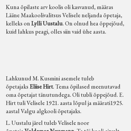
Kuna õpilaste arv koolis oli kasvanud, määras
Lääne Maakoolivalitsus Velisele neljanda õpetaja,
kelleks on
Lylli Uustalu
. On olnud hea õppejõud,
kuid lahkus peagi, olles siin vaid ühe aasta.
Lahkunud M. Kusmini asemele tuleb
õpetajaks
Eliise Hirt
. Tema õpilased meenutavad
oma õpetajat tänutundega. Oli tubli õppejõud. E.
Hirt tuli Velisele 1921. aasta lõpul ja määrati1925.
aastal Valgu algkooli õpetajaks.
L. Uustalu järel tuleb Velisele noor