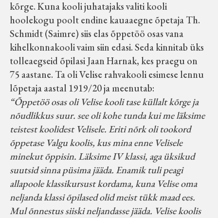
kõrge. Kuna kooli juhatajaks valiti kooli
Koduleht on teoks saanud tänu Sillaotsa
hoolekogu poolt endine kauaaegne õpetaja Th.
Muuseumisõprade Seltsingu, Kohaliku
Schmidt (Saimre) siis elas õppetöö osas vana
Omaalgatuse Programmi ja Märjamaa
kihelkonnakooli vaim siin edasi. Seda kinnitab üks
Vallavalitsuse abile.
tolleaegseid õpilasi Jaan Harnak, kes praegu on
75 aastane. Ta oli Velise rahvakooli esimese lennu
lõpetaja aastal 1919/20 ja meenutab:
“Õppetöö osas oli Velise kooli tase küllalt kõrge ja
nõudlikkus suur. see oli kohe tunda kui me läksime
teistest koolidest Velisele. Eriti nõrk oli tookord
õppetase Valgu koolis, kus mina enne Velisele
minekut õppisin. Läksime IV klassi, aga üksikud
suutsid sinna püsima jääda. Enamik tuli peagi
allapoole klassikursust kordama, kuna Velise oma
neljanda klassi õpilased olid meist tükk maad ees.
Mul õnnestus siiski neljandasse jääda. Velise koolis