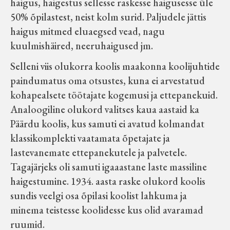
haigus, haigestus sellesse raskesse haigusesse üle
50% õpilastest, neist kolm surid. Paljudele jättis
haigus mitmed eluaegsed vead, nagu
kuulmishäired, neeruhaigused jm.
Selleni viis olukorra koolis maakonna koolijuhtide
paindumatus oma otsustes, kuna ei arvestatud
kohapealsete töötajate kogemusi ja ettepanekuid.
Analoogiline olukord valitses kaua aastaid ka
Päärdu koolis, kus samuti ei avatud kolmandat
klassikomplekti vaatamata õpetajate ja
lastevanemate ettepanekutele ja palvetele.
Tagajärjeks oli samuti igaaastane laste massiline
haigestumine. 1934. aasta raske olukord koolis
sundis veelgi osa õpilasi koolist lahkuma ja
minema teistesse koolidesse kus olid avaramad
ruumid.