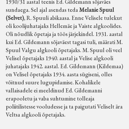
1930/31 aastal teenis Ed. Gildemann sõjaväes
sundaega. Sel ajal asendas teda
Melanie Spuul
(Selvet)
, R. Spuuli abikaasa. Enne Velisele tulekut
oli koolijuhatajaks Hellemäe ja Vaiste algkoolides.
Oli nõudlik õpetaja ja töös järjekindel. 1931. aastal
kui Ed. Gildemann sõjaväest tagasi tuli, määrati M.
Spuul Valgu algkooli õpetajaks. M. Spuul oli veel
Velisel õpetajaks 1940. aastal ja Velise algkooli
juhatajaks 1942. aastal. Ed. Gildemann (Kildemaa)
on Velisel õpetajaks 1934. aasta sügiseni, olles
võitnud suure lugupidamise. Kohalikele
vallaisadele ei meeldinud Ed. Gildemanni
erapooletu ja vaba suhtumine tolleaja
poliitilistesse vooludesse ja ta paigutati Veliselt ära
Veltsa algkooli õpetajaks.