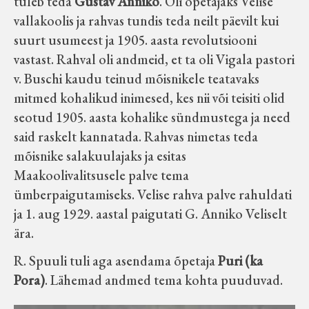
tuleb teda
Gustav Anniko
. Oli õpetajaks Velise
vallakoolis ja rahvas tundis teda neilt päevilt kui
suurt usumeest ja 1905. aasta revolutsiooni
vastast. Rahval oli andmeid, et ta oli Vigala pastori
v. Buschi kaudu teinud mõisnikele teatavaks
mitmed kohalikud inimesed, kes nii või teisiti olid
seotud 1905. aasta kohalike sündmustega ja need
said raskelt kannatada. Rahvas nimetas teda
mõisnike salakuulajaks ja esitas
Maakoolivalitsusele palve tema
ümberpaigutamiseks. Velise rahva palve rahuldati
ja 1. aug 1929. aastal paigutati G. Anniko Veliselt
ära.
R. Spuuli tuli aga asendama õpetaja
Puri (ka
Pora)
. Lähemad andmed tema kohta puuduvad.