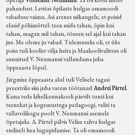
õpetaja
Voldemar Neumann
. Ta tõi kooli ainult
pahandust. Levitas õpilaste hulgas omamoodi
vabaduse vaimu. Asi arenes niikaugele, et poisid
elasid põhimõttel: teen mida tahan, õpin kui
tahan, magan mil tahan, tõusen sel ajal kui tahan
jne. Me oleme ju vabad. Tulemuseks oli, et üks
poiss tuli koolist välja heita ja Maakoolivalitsus oli
sunnitud V. Neumanni vallandama juba
õppeaasta lõpul.
Järgmise õppeaasta alul tuli Velisele tagasi
preestriks siin juba varem töötanud
Andrei Pärtel
.
Kuna teda kihelkonnakooli päevilt tunti kui
teenekat ja kogemustega pedagoogi, valiti ta
vallavolikogu poolt V. Neumanni asemele
õpetajaks. A. Pärtel pälvis Velise rahva hulgas
endiselt hea lugupidamise. Ta oli omamoodi