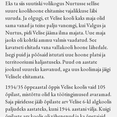
Eks ta siis suutiski volikogus Nurtusse sellise
suure koolihoone ehitamise vajalikkuse läbi
suruda. Ja olgugi, et Velise kooli kaks maja olid
sama vanad ja teine palju vanemgi, kui Valgus ja
Nurtus, pidi Velise jääma ilma majata. Uue maja
jaoks oli kohtki ammu valmis vaadatud. See
kavatseti ehitada vana vallakooli hoone lähedale.
Isegi puid ja põõsaid istutati uue hoone platsi ja
territooriumi haljastuseks. Puud on aastate
jooksul suureks kasvanud, aga uus koolimaja jäigi
Velisele ehitamata.
1934/35 õppeaastal õppis Velise koolis vaid 105
õpilast, mistõttu olid ka töötingimused avaramad.
Saja piiridesse jääb õpilaste arv Velise 6-kl algkoolis
paljudeks aastateks, kuni 1944. aastani välja. Kuigi
õpilaste arv koolis oli vähenenud ja ka õpetajaid