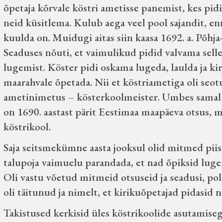
õpetaja kõrvale köstri ametisse panemist, kes pidi
neid küsitlema. Kulub aega veel pool sajandit, enn
kuulda on. Muidugi aitas siin kaasa 1692. a. Põh
Seaduses nõuti, et vaimulikud pidid valvama selle 
lugemist. Köster pidi oskama lugeda, laulda ja kir
maarahvale õpetada. Nii et köstriametiga oli seot
ametinimetus – kösterkoolmeister. Umbes samal a
on 1690. aastast pärit Eestimaa maapäeva otsus, m
köstrikool.
Saja seitsmekümne aasta jooksul olid mitmed pi
talupoja vaimuelu parandada, et nad õpiksid lug
Oli vastu võetud mitmeid otsuseid ja seadusi, po
oli täitunud ja nimelt, et kirikuõpetajad pidasid
Takistused kerkisid üles köstrikoolide asutamiseg