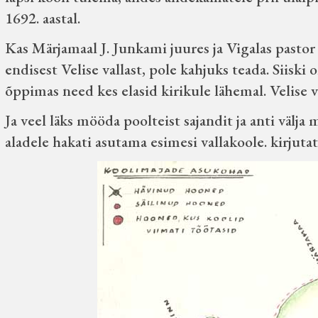
1692. aastal.
Kas Märjamaal J. Junkami juures ja Vigalas pasto
endisest Velise vallast, pole kahjuks teada. Siiski 
õppimas need kes elasid kirikule lähemal. Velise 
Ja veel läks mööda poolteist sajandit ja anti välj
aladele hakati asutama esimesi vallakoole. kirjutat