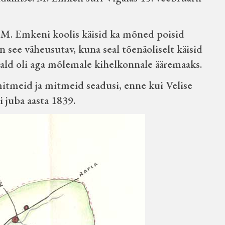
r M. Emkeni koolis käisid ka mõned poisid
on see väheusutav, kuna seal tõenäoliselt käisid
vald oli aga mõlemale kihelkonnale ääremaaks.
a mitmeid ja mitmeid seadusi, enne kui Velise
i juba aasta 1839.