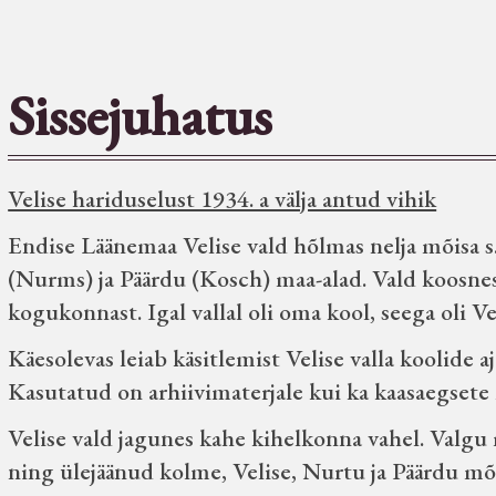
Sissejuhatus
Velise hariduselust 1934. a välja antud vihik
Endise Läänemaa Velise vald hõlmas nelja mõisa s.
(Nurms) ja Päärdu (Kosch) maa-alad. Vald koosnes 
kogukonnast. Igal vallal oli oma kool, seega oli Vel
Käesolevas leiab käsitlemist Velise valla koolide 
Kasutatud on arhiivimaterjale kui ka kaasaegsete 
Velise vald jagunes kahe kihelkonna vahel. Valg
ning ülejäänud kolme, Velise, Nurtu ja Päärdu mõi