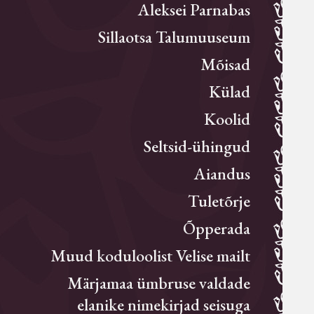
Aleksei Parnabas
Sillaotsa Talumuuseum
Mõisad
Külad
Koolid
Seltsid-ühingud
Aiandus
Tuletõrje
Õpperada
Muud koduloolist Velise mailt
Märjamaa ümbruse valdade
elanike nimekirjad seisuga