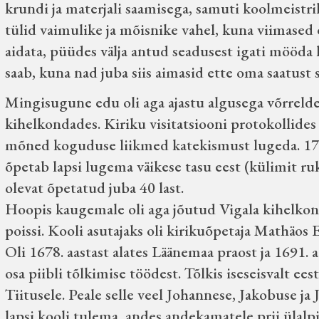
krundi ja materjali saamisega, samuti koolmeistri
tülid vaimulike ja mõisnike vahel, kuna viimased
aidata, püüdes välja antud seadusest igati mööda hi
saab, kuna nad juba siis aimasid ette oma saatust s
Mingisugune edu oli aga ajastu algusega võrreldes
kihelkondades. Kiriku visitatsiooni protokollides
mõned koguduse liikmed katekismust lugeda. 170
õpetab lapsi lugema väikese tasu eest (külimit r
olevat õpetatud juba 40 last.
Hoopis kaugemale oli aga jõutud Vigala kihelkonna
poissi. Kooli asutajaks oli kirikuõpetaja Mathäos
Oli 1678. aastast alates Läänemaa praost ja 1691. a
osa piibli tõlkimise töödest. Tõlkis iseseisvalt e
Tiitusele. Peale selle veel Johannese, Jakobuse ja
lapsi kooli tulema, andes andekamatele prii ülalp