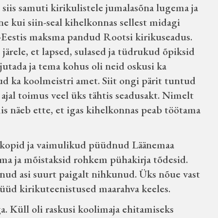
 siis samuti kirikulistele jumalasõna lugema ja
e kui siin-seal kihelkonnas sellest midagi
ja-Eestis maksma pandud Rootsi kirikuseadus.
järele, et lapsed, sulased ja tüdrukud õpiksid
jutada ja tema kohus oli neid oskusi ka
ud ka koolmeistri amet. Siit ongi pärit tuntud
jal toimus veel üks tähtis seadusakt. Nimelt
is näeb ette, et igas kihelkonnas peab töötama
iskopid ja vaimulikud püüdnud Läänemaa
ema ja mõistaksid rohkem pühakirja tõdesid.
lnud asi suurt paigalt nihkunud. Üks nõue vast
 nüüd kirikuteenistused maarahva keeles.
a. Küll oli raskusi koolimaja ehitamiseks