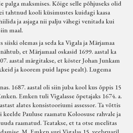
le palga maksmises. Kõige selle põhjuseks olid
 ei tahtnud kooli küsimustes kuidagi kaasa
ilida ja asjaga nii palju vähegi venitada kui
iin maal.
 siiski olemas ja seda ka Vigala ja Märjamaa
 nähtub, et Märjamaal oskasid 1699. aastal ka
7. aastal märgitakse, et köster Johan Junkam
ukkeid ja koorem puid lapse pealt). Lugema
s. 1687. aastal oli siin juba kool kus õppis 15
 Emken. Emken tuli Vigalasse õpetajaks 1674. a.
astast alates konsistooriumi assessor. Ta võttis
esti keelde Pauluse raamatu Koloosuse rahvale ja
 Juuda raamatud. Teatakse, et ta otse meelitas
idamise. M. Emken suri Vigalas 15. veebruaril