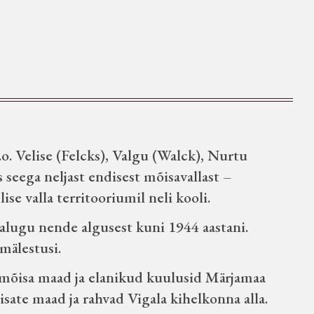
o. Velise (Felcks), Valgu (Walck), Nurtu
seega neljast endisest mõisavallast –
ise valla territooriumil neli kooli.
ajalugu nende algusest kuni 1944 aastani.
mälestusi.
u mõisa maad ja elanikud kuulusid Märjamaa
sate maad ja rahvad Vigala kihelkonna alla.