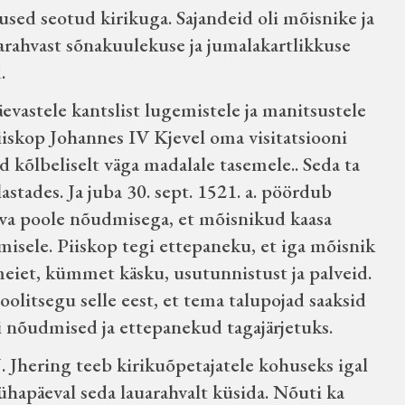
used seotud kirikuga. Sajandeid oli mõisnike ja
aarahvast sõnakuulekuse ja jumalakartlikkuse
.
evastele kantslist lugemistele ja manitsustele
iskop Johannes IV Kjevel oma visitatsiooni
d kõlbeliselt väga madalale tasemele.. Seda ta
lastades. Ja juba 30. sept. 1521. a. pöördub
eva poole nõudmisega, et mõisnikud kaasa
amisele. Piiskop tegi ettepaneku, et iga mõisnik
meiet, kümmet käsku, usutunnistust ja palveid.
hoolitsegu selle eest, et tema talupojad saaksid
i nõudmised ja ettepanekud tagajärjetuks.
J. Jhering teeb kirikuõpetajatele kohuseks igal
ühapäeval seda lauarahvalt küsida. Nõuti ka