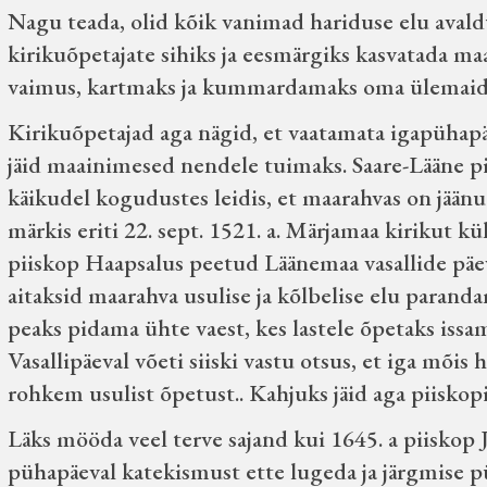
Nagu teada, olid kõik vanimad hariduse elu avald
kirikuõpetajate sihiks ja eesmärgiks kasvatada m
vaimus, kartmaks ja kummardamaks oma ülemaid
Kirikuõpetajad aga nägid, et vaatamata igapühapä
jäid maainimesed nendele tuimaks. Saare-Lääne pi
käikudel kogudustes leidis, et maarahvas on jäänu
märkis eriti 22. sept. 1521. a. Märjamaa kirikut kü
piiskop Haapsalus peetud Läänemaa vasallide pä
aitaksid maarahva usulise ja kõlbelise elu parand
peaks pidama ühte vaest, kes lastele õpetaks issa
Vasallipäeval võeti siiski vastu otsus, et iga mõis 
rohkem usulist õpetust.. Kahjuks jäid aga piiskop
Läks mööda veel terve sajand kui 1645. a piiskop 
pühapäeval katekismust ette lugeda ja järgmise p