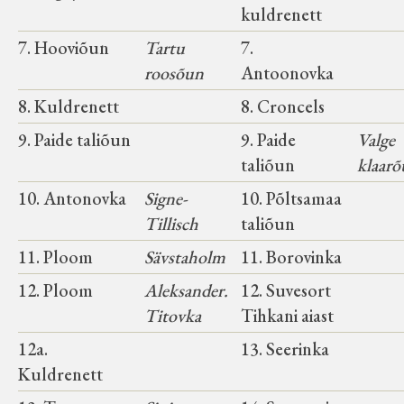
kuldrenett
7. Hooviõun
Tartu
7.
roosõun
Antoonovka
8. Kuldrenett
8. Croncels
9. Paide taliõun
9. Paide
Valge
taliõun
klaar
10. Antonovka
Signe-
10. Põltsamaa
Tillisch
taliõun
11. Ploom
Sävstaholm
11. Borovinka
12. Ploom
Aleksander.
12. Suvesort
Titovka
Tihkani aiast
12a.
13. Seerinka
Kuldrenett