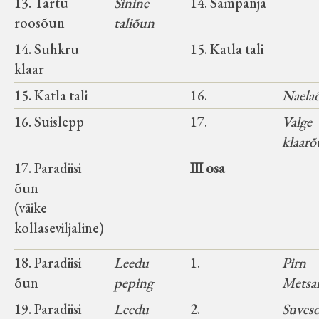
13. Tartu
Sinine
14. Sampanja
roosõun
taliõun
14. Suhkru
15. Katla tali
klaar
15. Katla tali
16.
Naela
16. Suislepp
17.
Valge
klaar
17. Paradiisi
III osa
õun
(väike
kollaseviljaline)
18. Paradiisi
Leedu
1.
Pirn
õun
peping
Metsa
19. Paradiisi
Leedu
2.
Suveso