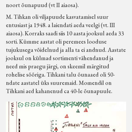
noort õunapuud (vt II aiaosa).
Velise kultuuri ja hariduse selts
M. Tihkan oli viljapuude kasvatamisel suur
Virtuaalnäitused
entusiast ja 1948. a laiendati aeda veelgi (vt. III
aiaosa). Korraks saadi siis 10 aasta jooksul aeda 33
sorti. Kümme aastat oli peremees looduse
Otsi
tujukusega võidelnud ja alla ta ei andnud. Aastate
jooksul on külmad sortimenti vähendanud ja
Tagasiside
need mis praegu järgi, on skeemil märgitud
rohelise sõõriga. Tihkani talu õunaaed oli 50-
ndate aastatel üks suuremaid. Momendil on
Tihkani aed kahanenud ca 40-le õunapuule.