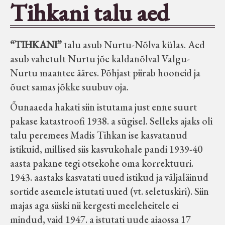
Tihkani talu aed
Seltsid-ühingud
“TIHKANI”
talu asub Nurtu-Nõlva külas. Aed
Aiandus
asub vahetult Nurtu jõe kaldanõlval Valgu-
Nurtu maantee ääres. Põhjast piirab hooneid ja
Tuletõrje
õuet samas jõkke suubuv oja.
Õunaaeda hakati siin istutama just enne suurt
Õpperada
pakase katastroofi 1938. a sügisel. Selleks ajaks oli
talu peremees Madis Tihkan ise kasvatanud
Muud koduloolist Velise mailt
istikuid, millised siis kasvukohale pandi 1939-40
aasta pakane tegi otsekohe oma korrektuuri.
Märjamaa ümbruse valdade
1943. aastaks kasvatati uued istikud ja väljaläinud
elanike nimekirjad seisuga
sortide asemele istutati uued (vt. seletuskiri). Siin
15.12.1938
majas aga siiski nii kergesti meeleheitele ei
mindud, vaid 1947. a istutati uude aiaossa 17