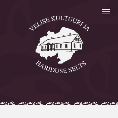
Avaleht
Aleksei Parnabas
Sillaotsa Talumuuseum
Mõisad
Külad
Koolid