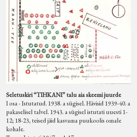
Koduleht on teoks saanud tänu Sillaotsa
Muuseumisõprade Seltsingu, Kohaliku
Omaalgatuse Programmi ja Märjamaa
Vallavalitsuse abile.
Seletuskiri “TIHKANI” talu aia skeemi juurde
I osa - Istutatud. 1938. a sügisel. Hävisid 1939-40. a
pakaselisel talvel. 1943. a sügisel istutati uuesti 1-
12; 18-23, teised jäid kasvama puukoolis omale
kohale.