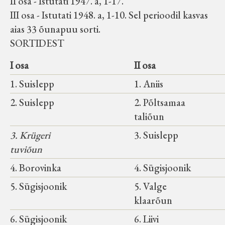
II osa - Istutati 1947. a, 1-17.
III osa - Istutati 1948. a, 1-10. Sel perioodil kasvas
aias 33 õunapuu sorti.
SORTIDEST
I osa
II osa
1. Suislepp
1. Aniis
2. Suislepp
2. Põltsamaa
taliõun
3. Krügeri
3. Suislepp
tuviõun
4. Borovinka
4. Sügisjoonik
5. Sügisjoonik
5. Valge
klaarõun
6. Sügisjoonik
6. Liivi