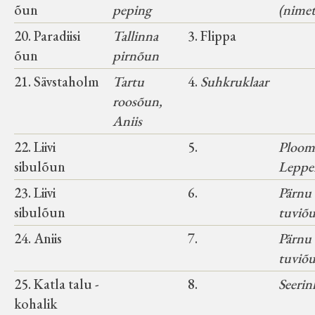
õun
peping
(nimet
20. Paradiisi
Tallinna
3. Flippa
õun
pirnõun
21. Sävstaholm
Tartu
4.
Suhkruklaar
roosõun,
Aniis
22. Liivi
5.
Ploo
sibulõun
Leppe
23. Liivi
6.
Pärnu
sibulõun
tuviõ
24. Aniis
7.
Pärnu
tuviõ
25. Katla talu -
8.
Seerin
kohalik