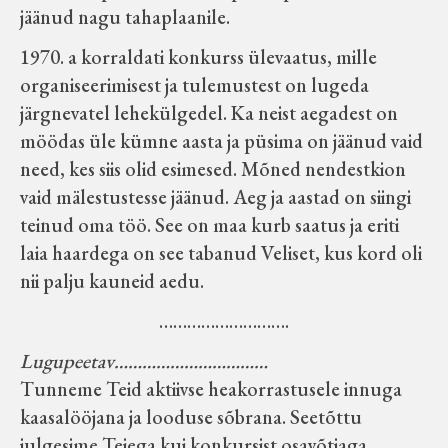
jäänud nagu tahaplaanile.
1970. a korraldati konkurss ülevaatus, mille
organiseerimisest ja tulemustest on lugeda
järgnevatel lehekülgedel. Ka neist aegadest on
möödas üle kümne aasta ja püsima on jäänud vaid
need, kes siis olid esimesed. Mõned nendestkion
vaid mälestustesse jäänud. Aeg ja aastad on siingi
teinud oma töö. See on maa kurb saatus ja eriti
laia haardega on see tabanud Veliset, kus kord oli
nii palju kauneid aedu.
……………………….
Lugupeetav……………………………
Tunneme Teid aktiivse heakorrastusele innuga
kaasalööjana ja looduse sõbrana. Seetõttu
julgesime Teiega kui konkursist osavõtjaga