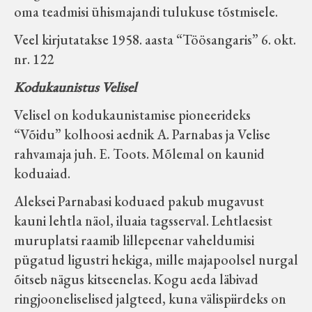
oma teadmisi ühismajandi tulukuse tõstmisele.
Veel kirjutatakse 1958. aasta “Töösangaris” 6. okt.
nr. 122
Kodukaunistus Velisel
Velisel on kodukaunistamise pioneerideks
“Võidu” kolhoosi aednik A. Parnabas ja Velise
rahvamaja juh. E. Toots. Mõlemal on kaunid
koduaiad.
Aleksei Parnabasi koduaed pakub mugavust
kauni lehtla näol, iluaia tagsserval. Lehtlaesist
muruplatsi raamib lillepeenar vaheldumisi
pügatud ligustri hekiga, mille majapoolsel nurgal
õitseb nägus kitseenelas. Kogu aeda läbivad
ringjooneliselised jalgteed, kuna välispiirdeks on