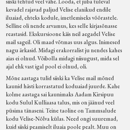
siiski tehtud veel vähe. Looda, et juba tuleval
kevadel rajavad paljud Velise elanikud endile
iluaiad, ehteks kodule, imetlemiseks võõrastele.
Selline oli nende arvamus, kes selle kirjasõnasse
reastasid. Ekskursioone käis neil aegadel Velise
mail sageil. Oli maad võtmas uus algus. Inimesed
nagu ärkasid. Midagi erakorralist ju nendes kahes
aias ei olnud. Võibolla midagi niisugust, mida sel
ajal ehk vast igal pool ei olnud, oli.
Mõne aastaga tulid siiski ka Velise mail mõned
kaunid hästi korrastatud koduaiad juurde. Kahe
kolme aastaga sai kaunimaks Aadam Kirsipuu
kodu Sulul Kulliaasa talus, mis on jäänud veel
püsima tänaseni. Teine taoline on Tammsalude
kodu Velise-Nõlva külas. Need ongi suuremad,
kuid siiski peamiselt iluaia poole pealt. Muu on