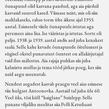
õunapuud olid kasvana pandud, aga aia piirdeil
kasvasid suured kased. Viimase neist, mis oli siin
mahlakaseks, rabas torm ühe äikese ajal 1955.
aastal. Esimesele viiele õunapuule istutas aga
peremees aina lisa. Ise vääristas ja istutas. Sorte oli
palju. 1938. ja 1939. aastal andis aed juba kenakest
saaki. Selle kahe kevade õunapuude õitelumest ja
sügisel okstel punavatest õuntest on allakirjutajal
vaid ilus mälestus. Aia rajaja puhkas siis juba
kalmistu mullas ja tema tööd jätkas poeg, kes siin
neid aegu meenutab.
Nendest aegadest kasvab praegu veel aias esimese
viie hulgast Antoonovka. Aastaid tal juba üle 60.
Veel üks, tõsi küll “haiglane” Suislepp. Selle
punane viljaliha meelitas siia Polli Katsebaasi