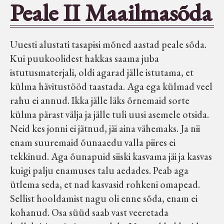
Peale II Maailmasõda
Seltsid-ühingud
Uuesti alustati tasapisi mõned aastad peale sõda.
Aiandus
Kui puukoolidest hakkas saama juba
istutusmaterjali, oldi agarad jälle istutama, et
Tuletõrje
külma hävitustööd taastada. Aga ega külmad veel
rahu ei annud. Ikka jälle läks õrnemaid sorte
Õpperada
külma pärast välja ja jälle tuli uusi asemele otsida.
Neid kes jonni ei jätnud, jäi aina vähemaks. Ja nii
Muud koduloolist Velise mailt
enam suuremaid õunaaedu valla piires ei
tekkinud. Aga õunapuid siiski kasvama jäi ja kasvas
kuigi palju enamuses talu aedades. Peab aga
Märjamaa ümbruse valdade
ütlema seda, et nad kasvasid rohkeni omapead.
elanike nimekirjad seisuga
Sellist hooldamist nagu oli enne sõda, enam ei
15.12.1938
kohanud. Osa süüd saab vast veeretada