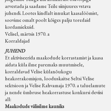
arvestada ja saadame Teile siinjuures vstava
juhendi. Lootes kindlalt innukat kaasalöömist,
soovime omalt poolt kõiges palju toredaid
kordamiekuid.
Velisel, märtsis 1970. a
Korraldajad
JUHEND
Et aktiviseerida maakodude korrastamist ja kaasa
aidata küla ilme paremaks muutmisele,
korraldavad Velise külanõukogu
heakorrakomisjon, looduskaitse Seltsi Velise
sektsioon ja Velise Rahvamaja 1970. a taluelamute
ja nende ümbruse heakorrastuse konkursi deviisi
all:
Maakodude välisilme kauniks