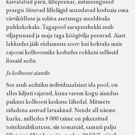
kasvatatud pärn, lillepeenar, mitmesugused
praegu õitsevad lilleliigid muudavad koduaia oma
värvikülluse ja sobiva asetusega meeldivaks
puhkekohaks. Tagapool sarapuuhekki asub
viljapuuaed ja maja taga köögivilja peenrad. Aiast
lahkudes jääb südamesse soov: kui kohtaks meie
rajooni kolhoosnike kodudes rohkeni selliseid
ilusaid aedu.
Ja kolhoosi aiandis
See asub aedniku individuaalaiast ida pool, on
alles hiljuti rajatud, kuna varem kogu aiandus
paiknes kolhoosi keskuse lähedal. Mitmete
ridadena asuvad lavaaknad. Nende all näeme
kurke, milledes 9 000 taime on pikeeritud
toitekuubikutesse, siis tomateid, samuti palju