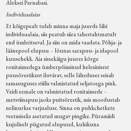
Aleksei Parnabasi.
Individuaalaias
Et kõigepealt tuleb minna maja juurde läbi
individuaalaia, siis peatub siira tahestahtmatult
end ümbritseval. Ja siin on mida vaadata. Põhja- ja
läänepool elupuu – lõunas sarapuu- ja idapool
kuusehekk. Aia sissekäigu juures kõrge
ronitaimedega ümberpõiminud helesinisest
puusõrestikust iluvärav, selle läheduses seisab
samasuguses stiilis valmistatud seljatoega pink.
Veidi eemale on valmistatud ronitaimede –
metsviinapuu jaoks puitsõrestik, mis moodustab
nelinurkse varjualuse. Sinna on puhkchetkete
veetmiseks asetatud mugav pingike. Püramiidi
kujuliselt pügatud elupuud, kuhikuna