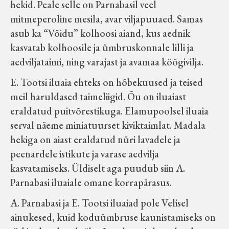
hekid. Peale selle on Parnabasil veel
mitmeperoline mesila, avar viljapuuaed. Samas
asub ka “Võidu” kolhoosi aiand, kus aednik
kasvatab kolhoosile ja ümbruskonnale lilli ja
aedviljataimi, ning varajast ja avamaa köögivilja.
E. Tootsi iluaia ehteks on hõbekuused ja teised
meil haruldased taimeliigid. Õu on iluaiast
eraldatud puitvõrestikuga. Elamupoolsel iluaia
serval näeme miniatuurset kiviktaimlat. Madala
hekiga on aiast eraldatud nüri lavadele ja
peenardele istikute ja varase aedvilja
kasvatamiseks. Üldiselt aga puudub siin A.
Parnabasi iluaiale omane korrapärasus.
A. Parnabasi ja E. Tootsi iluaiad pole Velisel
ainukesed, kuid koduümbruse kaunistamiseks on