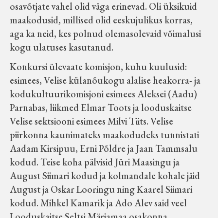
osavõtjate vahel olid väga erinevad. Oli üksikuid
maakodusid, millised olid eeskujulikus korras,
aga ka neid, kes polnud olemasolevaid võimalusi
kogu ulatuses kasutanud.
Konkursi ülevaate komisjon, kuhu kuulusid:
esimees, Velise külanõukogu alalise heakorra- ja
kodukultuurikomisjoni esimees Aleksei (Aadu)
Parnabas, liikmed Elmar Toots ja looduskaitse
Velise sektsiooni esimees Milvi Tiits. Velise
piirkonna kaunimateks maakodudeks tunnistati
Aadam Kirsipuu, Erni Põldre ja Jaan Tammsalu
kodud. Teise koha pälvisid Jüri Maasingu ja
August Siimari kodud ja kolmandale kohale jäid
August ja Oskar Looringu ning Kaarel Siimari
kodud. Mihkel Kamarik ja Ado Alev said veel
Looduskaitse Seltsi Märjamaa osakonna