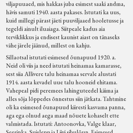
viljapuuaed, mis hakkas juba esimest saaki andma,
hävis samuti 1940. aasta pakases. Istutati ka uus,
kuid millegi pärast jäeti puuviljaaed hooletusse ja
tegeldi ainult iluaiaga. Siitpeale kadus aia
terviklikkus ja endisest kaunist aiast on tänaseks
vähe järele jäänud, millest on kahju.
Sillaotsal istutati esimesed õunapuud 1920. a.
Neid oli viis ja need istutati heinamaa kamarasse,
sest siia Allivere talu heinamaa servale alustati
1914. aasta kevadel uue talu hooneid ehitama.
Vahepeal pidi peremees lahinguteedel käima ja
alles sõja lõppedes õnnestus siin jätkata. Tahtmine
oli ka esimesed õunapuud kiiresti kasvama panna,
aga ega olnud aega maad nõuete kohaselt ette
valmistada. Istutati: Antoonovka, Valge klaar,
Seerinka, Suislepp ja Liivi sibulõun. Esimesed