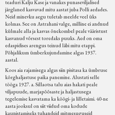
teaduri Kalju Kase ja vanakes punaseviljalised
järglaned kasvavad mitu aastat juba Polli aedades.
Neid minevku aegu tuletab meelde veel üks
kolmas. See on Astrahani valge, milline ei andnud
külmale alla ja kasvas õnekombel peale vääristust
kasvanud võrsest toredaks puuks. Aed on oma
edaspidises arengus teinud läbi mitu etappi.
Põhjalikum ümberkujundamine algas 1937.
aastal.
Koos aia rajamisega algas siin pisitasa ka ümbruse
kõrghaljastuse paika panemine. Alustati selle
tööga 1927. a. Sillaotsa talu aias hakati peale
viljapuude, marjapõõsaste ja haljastusega
tegelemise kasvatama ka köögi- ja lilletaimi. 40-ne
aasta jooksul on siit viidud oma kodude
kaunistamiseks tuhandeid mitmesuguseid