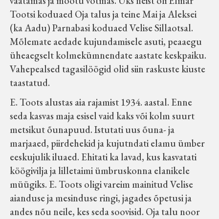
vaatamas ja mõõtu võtmas. Üks neist oli Elmar
Koduleht on teoks saanud tänu Sillaotsa
Tootsi koduaed Oja talus ja teine Mai ja Aleksei
Muuseumisõprade Seltsingu, Kohaliku
(ka Aadu) Parnabasi koduaed Velise Sillaotsal.
Omaalgatuse Programmi ja Märjamaa
Mõlemate aedade kujundamisele asuti, peaaegu
Vallavalitsuse abile.
üheaegselt kolmekümnendate aastate keskpaiku.
Vahepealsed tagasilöögid olid siin raskuste kiuste
taastatud.
E. Toots alustas aia rajamist 1934. aastal. Enne
seda kasvas maja esisel vaid kaks või kolm suurt
metsikut õunapuud. Istutati uus õuna- ja
marjaaed, piirdehekid ja kujutndati elamu ümber
eeskujulik iluaed. Ehitati ka lavad, kus kasvatati
köögivilja ja lilletaimi ümbruskonna elanikele
müügiks. E. Toots oligi vareim mainitud Velise
aianduse ja mesinduse ringi, jagades õpetusi ja
andes nõu neile, kes seda soovisid. Oja talu noor