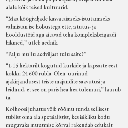
alale kõik teised kultuurid.
“Maa köögiviljade kasvataiaiseks-istutamiseks
valmistan ise hobustega ette, istutus- ja
hooldustöid aga aitavad teha kompleksbrigaadi
liikmed,” ütleb aednik.
“Palju mullu aedviljast tulu saite?”
“1,15 hektarilt kogutud kurkide ja kapsaste eest
kokku 24 600 rubla. Olen. uurinud
ajakirjandusest teiste majandite saavutusi ja
leidnud, et see on päris hea hea tulemusi,” lausub
ta.
Kolhoosi juhatus võib rõõmu tunda sellisest
tublist oma ala spetsialistist, kes isikliku kodu
mugavaks muutmise kõrval rakendab edukalt