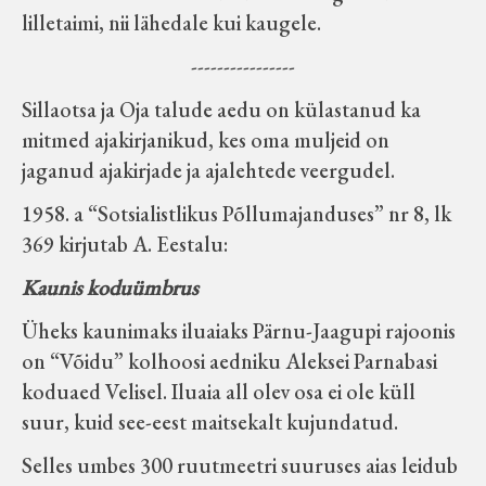
lilletaimi, nii lähedale kui kaugele.
----------------
Sillaotsa ja Oja talude aedu on külastanud ka
mitmed ajakirjanikud, kes oma muljeid on
jaganud ajakirjade ja ajalehtede veergudel.
1958. a “Sotsialistlikus Põllumajanduses” nr 8, lk
369 kirjutab A. Eestalu:
Kaunis koduümbrus
Üheks kaunimaks iluaiaks Pärnu-Jaagupi rajoonis
on “Võidu” kolhoosi aedniku Aleksei Parnabasi
koduaed Velisel. Iluaia all olev osa ei ole küll
suur, kuid see-eest maitsekalt kujundatud.
Selles umbes 300 ruutmeetri suuruses aias leidub