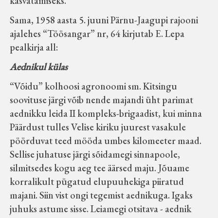
kasvatamiseks.
Sama, 1958 aasta 5. juuni Pärnu-Jaagupi rajooni
ajalehes “Töösangar” nr, 64 kirjutab E. Lepa
pealkirja all:
Aednikul külas
“Võidu” kolhoosi agronoomi sm. Kitsingu
soovituse järgi võib nende majandi üht parimat
aednikku leida II kompleks-brigaadist, kui minna
Päärdust tulles Velise kiriku juurest vasakule
pöörduvat teed mööda umbes kilomeeter maad.
Sellise juhatuse järgi sõidamegi sinnapoole,
silmitsedes kogu aeg tee äärsed maju. Jõuame
korralikult pügatud elupuuhekiga piiratud
majani. Siin vist ongi tegemist aednikuga. Igaks
juhuks astume sisse. Leiamegi otsitava - aednik