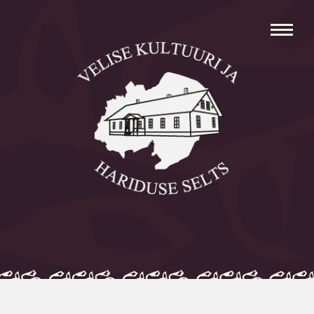
Avaleht
Aleksei Parnabas
Sillaotsa Talumuuseum
Mõisad
Külad
Koolid