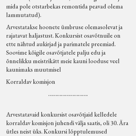
mida pole otstarbekas remontida peavad olema
lammutatud).
Arvestatakse hoonete ümbruse olemasolevat ja
rajatavat haljastust. Konkursist osavõtnuile on
ette nähtud aukirjad ja parimatele preemiad.
Soovime kõigile osavõtjatele palju edu ja
õnnelikku meistrikätt meie kauni looduse veel
kaunimaks muutmisel
Korraldav komisjon
……………………….
Arvestatavaid konkursist osavõtjaid kelledele
korraldav komisjon juhendi välja saatis, oli 30. Ära
ütles neist üks. Konkursi lõpptulemused