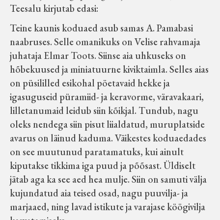
Teesalu kirjutab edasi:
Teine kaunis koduaed asub samas A. Pamabasi
naabruses. Selle omanikuks on Velise rahvamaja
juhataja Elmar Toots. Siinse aia uhkuseks on
hõbekuused ja miniatuurne kiviktaimla. Selles aias
on püsililled esikohal pöetavaid hekke ja
igasuguseid püramiid- ja keravorme, väravakaari,
lilletanumaid leidub siin kõikjal. Tundub, nagu
oleks nendega siin pisut liialdatud, muruplatside
avarus on läinud kaduma. Väikestes koduaedades
on see muutunud paratamatuks, kui ainult
kiputakse tikkima iga puud ja põõsast. Üldiselt
jätab aga ka see aed hea mulje. Siin on samuti välja
kujundatud aia teised osad, nagu puuvilja- ja
marjaaed, ning lavad istikute ja varajase köögivilja