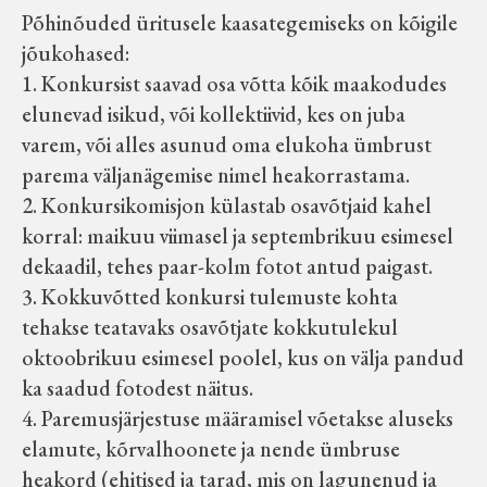
Põhinõuded üritusele kaasategemiseks on kõigile
jõukohased:
1. Konkursist saavad osa võtta kõik maakodudes
elunevad isikud, või kollektiivid, kes on juba
varem, või alles asunud oma elukoha ümbrust
parema väljanägemise nimel heakorrastama.
2. Konkursikomisjon külastab osavõtjaid kahel
korral: maikuu viimasel ja septembrikuu esimesel
dekaadil, tehes paar-kolm fotot antud paigast.
3. Kokkuvõtted konkursi tulemuste kohta
tehakse teatavaks osavõtjate kokkutulekul
oktoobrikuu esimesel poolel, kus on välja pandud
ka saadud fotodest näitus.
4. Paremusjärjestuse määramisel võetakse aluseks
elamute, kõrvalhoonete ja nende ümbruse
heakord (ehitised ja tarad, mis on lagunenud ja