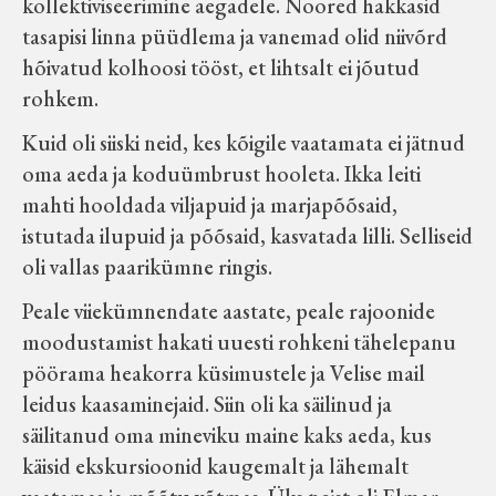
kollektiviseerimine aegadele. Noored hakkasid
Velise kultuuri ja hariduse selts
tasapisi linna püüdlema ja vanemad olid niivõrd
hõivatud kolhoosi tööst, et lihtsalt ei jõutud
Virtuaalnäitused
rohkem.
Kuid oli siiski neid, kes kõigile vaatamata ei jätnud
Otsi
oma aeda ja koduümbrust hooleta. Ikka leiti
mahti hooldada viljapuid ja marjapõõsaid,
Tagasiside
istutada ilupuid ja põõsaid, kasvatada lilli. Selliseid
oli vallas paarikümne ringis.
Peale viiekümnendate aastate, peale rajoonide
moodustamist hakati uuesti rohkeni tähelepanu
pöörama heakorra küsimustele ja Velise mail
leidus kaasaminejaid. Siin oli ka säilinud ja
säilitanud oma mineviku maine kaks aeda, kus
käisid ekskursioonid kaugemalt ja lähemalt