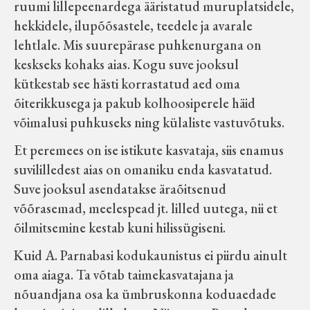
ruumi lillepeenardega ääristatud muruplatsidele,
hekkidele, ilupõõsastele, teedele ja avarale
lehtlale. Mis suurepärase puhkenurgana on
keskseks kohaks aias. Kogu suve jooksul
kütkestab see hästi korrastatud aed oma
õiterikkusega ja pakub kolhoosiperele häid
võimalusi puhkuseks ning külaliste vastuvõtuks.
Et peremees on ise istikute kasvataja, siis enamus
suvililledest aias on omaniku enda kasvatatud.
Suve jooksul asendatakse äraõitsenud
võõrasemad, meelespead jt. lilled uutega, nii et
õilmitsemine kestab kuni hilissügiseni.
Kuid A. Parnabasi kodukaunistus ei piirdu ainult
oma aiaga. Ta võtab taimekasvatajana ja
nõuandjana osa ka ümbruskonna koduaedade