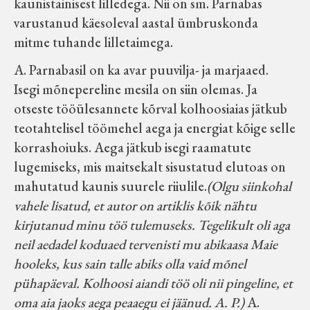
kaunistainisest lilledega. Nii on sm. Parnabas
varustanud käesoleval aastal ümbruskonda
mitme tuhande lilletaimega.
A. Parnabasil on ka avar puuvilja- ja marjaaed.
Isegi mõnepereline mesila on siin olemas. Ja
otseste tööülesannete kõrval kolhoosiaias jätkub
teotahtelisel töömehel aega ja energiat kõige selle
korrashoiuks. Aega jätkub isegi raamatute
lugemiseks, mis maitsekalt sisustatud elutoas on
mahutatud kaunis suurele riiulile.
(Olgu siinkohal
vahele lisatud, et autor on artiklis kõik nähtu
kirjutanud minu töö tulemuseks. Tegelikult oli aga
neil aedadel koduaed tervenisti mu abikaasa Maie
hooleks, kus sain talle abiks olla vaid mõnel
pühapäeval. Kolhoosi aiandi töö oli nii pingeline, et
oma aia jaoks aega peaaegu ei jäänud. A. P.)
A.