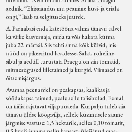
lilletaimi. “Neid on siin -umbes 20 liiki”, räägib
aednik. “Ehisaiandus mu peamine huvi- ja eriala
ongi,” lisab ta selgituseks juurde.
A. Parnabasi enda kätetööna valmis tänavu talvel
ka väike kasvumaja, mida ta võis hakata kütma
juba 22. märtsil. Siis tehti sinna kõik külvid, mis
nüüd on pikeeritud lavadesse. Salat, roheline
sibul ja aedtill turustati. Praegu on siin tomatid,
mitmesugused lilletaimed ja kurgid. Viimased on
õitsemisjärgus.
Avamaa peenardel on peakapsas, kaalikas ja
söödakapsa taimed, peale selle talisibulad. Eemal
on nälia rajatavat viljapuuaeda. Kui palju tuleb siia
tänavu üldse köögivilja, sellele küsimusele saame
järgmise vastuse: 1,5 hektarile, selles 0,10 tomatit,
0,5 kurki ja sama palju kapsast, ülejäänud maa-