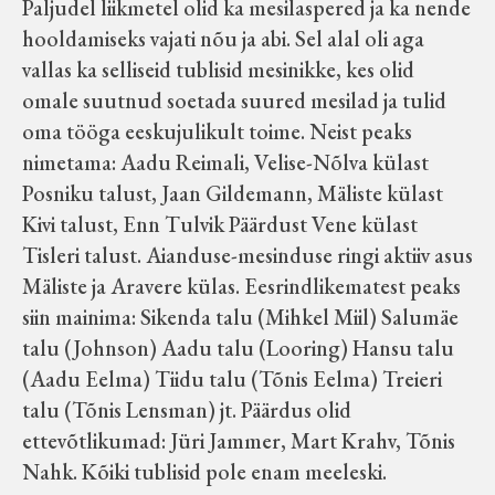
Paljudel liikmetel olid ka mesilaspered ja ka nende
hooldamiseks vajati nõu ja abi. Sel alal oli aga
vallas ka selliseid tublisid mesinikke, kes olid
omale suutnud soetada suured mesilad ja tulid
oma tööga eeskujulikult toime. Neist peaks
nimetama: Aadu Reimali, Velise-Nõlva külast
Posniku talust, Jaan Gildemann, Mäliste külast
Kivi talust, Enn Tulvik Päärdust Vene külast
Tisleri talust. Aianduse-mesinduse ringi aktiiv asus
Mäliste ja Aravere külas. Eesrindlikematest peaks
siin mainima: Sikenda talu (Mihkel Miil) Salumäe
talu (Johnson) Aadu talu (Looring) Hansu talu
(Aadu Eelma) Tiidu talu (Tõnis Eelma) Treieri
talu (Tõnis Lensman) jt. Päärdus olid
ettevõtlikumad: Jüri Jammer, Mart Krahv, Tõnis
Nahk. Kõiki tublisid pole enam meeleski.