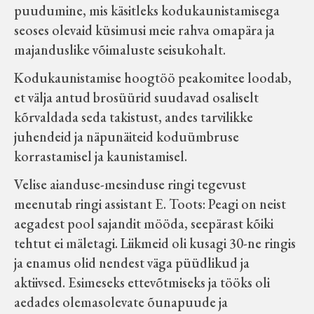
puudumine, mis käsitleks kodukaunistamisega
seoses olevaid küsimusi meie rahva omapära ja
majanduslike võimaluste seisukohalt.
Kodukaunistamise hoogtöö peakomitee loodab,
et välja antud brosüürid suudavad osaliselt
kõrvaldada seda takistust, andes tarvilikke
juhendeid ja näpunäiteid koduümbruse
korrastamisel ja kaunistamisel.
Velise aianduse-mesinduse ringi tegevust
meenutab ringi assistant E. Toots: Peagi on neist
aegadest pool sajandit mööda, seepärast kõiki
tehtut ei mäletagi. Liikmeid oli kusagi 30-ne ringis
ja enamus olid nendest väga püüdlikud ja
aktiivsed. Esimeseks ettevõtmiseks ja tööks oli
aedades olemasolevate õunapuude ja