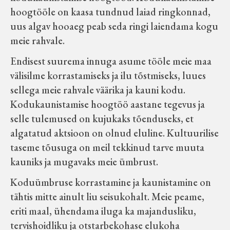
hoogtööle on kaasa tundnud laiad ringkonnad,
Koduleht on teoks saanud tänu Sillaotsa
uus algav hooaeg peab seda ringi laiendama kogu
Muuseumisõprade Seltsingu, Kohaliku
meie rahvale.
Omaalgatuse Programmi ja Märjamaa
Vallavalitsuse abile.
Endisest suurema innuga asume tööle meie maa
välisilme korrastamiseks ja ilu tõstmiseks, luues
sellega meie rahvale väärika ja kauni kodu.
Kodukaunistamise hoogtöö aastane tegevus ja
selle tulemused on kujukaks tõenduseks, et
algatatud aktsioon on olnud eluline. Kultuurilise
taseme tõusuga on meil tekkinud tarve muuta
kauniks ja mugavaks meie ümbrust.
Koduümbruse korrastamine ja kaunistamine on
tähtis mitte ainult liu seisukohalt. Meie peame,
eriti maal, ühendama iluga ka majandusliku,
tervishoidliku ja otstarbekohase elukoha