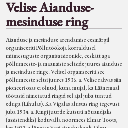
Velise Aianduse-
Seltsid-ühingud
mesinduse ring
Aiandus
Aianduse ja mesinduse arendamise eesmärgil
Tuletõrje
organiseeriti Põllutöökoja korraldusel
mitmesuguste organisatsioonide, eeskätt aga
Õpperada
põllumeeste- ja maanaiste seltside juures aianduse
ja mesinduse ringe. Velisel organiseeriti see
põllumeeste seltsi juures 1936. a. Velise rahvas siin
Muud koduloolist Velise mailt
pioneeri osas ei olnud, kuna mujal, ka Läänemaal
töötasid nimetatud ringid sel ajal juba tuntud
Märjamaa ümbruse valdade
eduga (Lihulas). Ka Vigalas alustas ring tegevust
elanike nimekirjad seisuga
juba 1934. a. Ringi juurde kutsuti nõuandjaks
15.12.1938
(assistendiks) koduvalla noormees Elmar Toots,
kes 1933. a lõpetas Vagi aianduskooli. Olgu