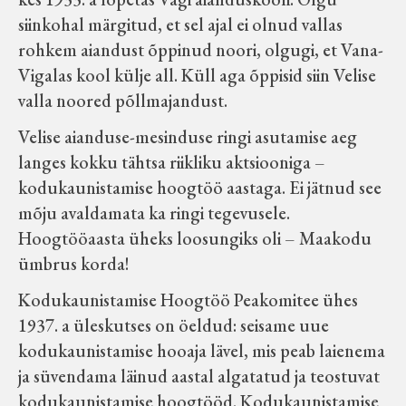
Velise kultuuri ja hariduse selts
siinkohal märgitud, et sel ajal ei olnud vallas
rohkem aiandust õppinud noori, olgugi, et Vana-
Virtuaalnäitused
Vigalas kool külje all. Küll aga õppisid siin Velise
valla noored põllmajandust.
Otsi
Velise aianduse-mesinduse ringi asutamise aeg
langes kokku tähtsa riikliku aktsiooniga –
Tagasiside
kodukaunistamise hoogtöö aastaga. Ei jätnud see
mõju avaldamata ka ringi tegevusele.
Hoogtööaasta üheks loosungiks oli – Maakodu
ümbrus korda!
Kodukaunistamise Hoogtöö Peakomitee ühes
1937. a üleskutses on öeldud: seisame uue
kodukaunistamise hooaja lävel, mis peab laienema
ja süvendama läinud aastal algatatud ja teostuvat
kodukaunistamise hoogtööd. Kodukaunistamise