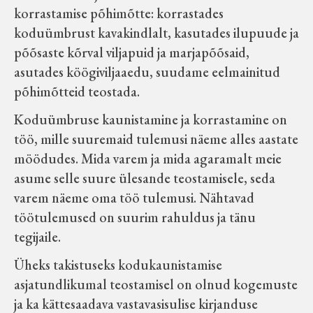
korrastamise põhimõtte: korrastades
koduümbrust kavakindlalt, kasutades ilupuude ja
põõsaste kõrval viljapuid ja marjapõõsaid,
asutades köögiviljaaedu, suudame eelmainitud
põhimõtteid teostada.
Koduümbruse kaunistamine ja korrastamine on
töö, mille suuremaid tulemusi näeme alles aastate
möödudes. Mida varem ja mida agaramalt meie
asume selle suure ülesande teostamisele, seda
varem näeme oma töö tulemusi. Nähtavad
töötulemused on suurim rahuldus ja tänu
tegijaile.
Üheks takistuseks kodukaunistamise
asjatundlikumal teostamisel on olnud kogemuste
ja ka kättesaadava vastavasisulise kirjanduse