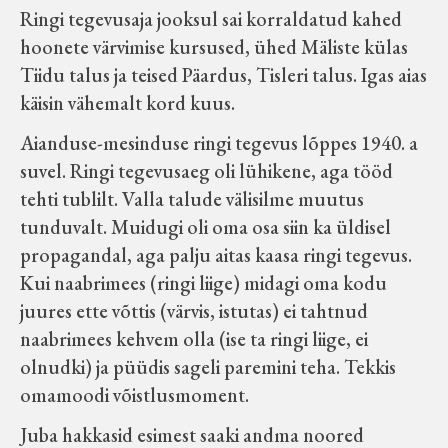
Ringi tegevusaja jooksul sai korraldatud kahed
hoonete värvimise kursused, ühed Mäliste külas
Tiidu talus ja teised Päardus, Tisleri talus. Igas aias
käisin vähemalt kord kuus.
Aianduse-mesinduse ringi tegevus lõppes 1940. a
suvel. Ringi tegevusaeg oli lühikene, aga tööd
tehti tublilt. Valla talude välisilme muutus
tunduvalt. Muidugi oli oma osa siin ka üldisel
propagandal, aga palju aitas kaasa ringi tegevus.
Kui naabrimees (ringi liige) midagi oma kodu
juures ette võttis (värvis, istutas) ei tahtnud
naabrimees kehvem olla (ise ta ringi liige, ei
olnudki) ja püüdis sageli paremini teha. Tekkis
omamoodi võistlusmoment.
Juba hakkasid esimest saaki andma noored