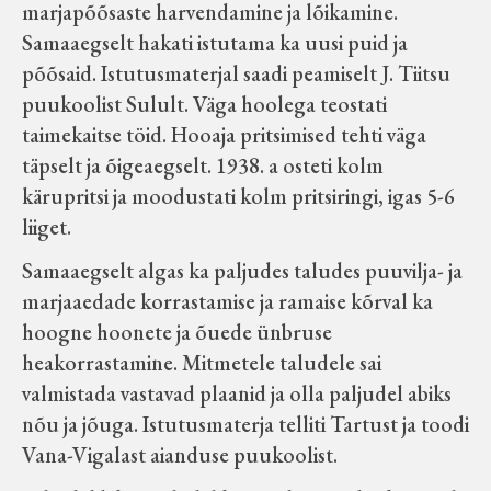
marjapõõsaste harvendamine ja lõikamine.
Samaaegselt hakati istutama ka uusi puid ja
põõsaid. Istutusmaterjal saadi peamiselt J. Tiitsu
puukoolist Sulult. Väga hoolega teostati
taimekaitse töid. Hooaja pritsimised tehti väga
täpselt ja õigeaegselt. 1938. a osteti kolm
kärupritsi ja moodustati kolm pritsiringi, igas 5-6
liiget.
Samaaegselt algas ka paljudes taludes puuvilja- ja
marjaaedade korrastamise ja ramaise kõrval ka
hoogne hoonete ja õuede ünbruse
heakorrastamine. Mitmetele taludele sai
valmistada vastavad plaanid ja olla paljudel abiks
nõu ja jõuga. Istutusmaterja telliti Tartust ja toodi
Vana-Vigalast aianduse puukoolist.