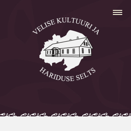
Avaleht
Aleksei Parnabas
Sillaotsa Talumuuseum
Mõisad
Külad
Koolid