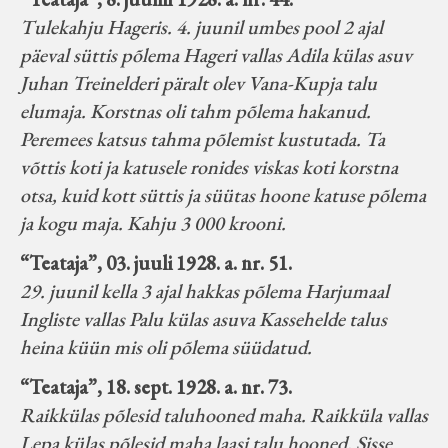
Tulekahju Hageris. 4. juunil umbes pool 2 ajal
päeval süttis põlema Hageri vallas Adila külas asuv
Juhan Treinelderi päralt olev Vana-Kupja talu
elumaja. Korstnas oli tahm põlema hakanud.
Peremees katsus tahma põlemist kustutada. Ta
võttis koti ja katusele ronides viskas koti korstna
otsa, kuid kott süttis ja süütas hoone katuse põlema
ja kogu maja. Kahju 3 000 krooni.
“Teataja”, 03. juuli 1928. a. nr. 51.
29. juunil kella 3 ajal hakkas põlema Harjumaal
Ingliste vallas Palu külas asuva Kassehelde talus
heina küün mis oli põlema süüdatud.
“Teataja”, 18. sept. 1928. a. nr. 73.
Raikkülas põlesid taluhooned maha. Raikküla vallas
Lepa külas põlesid maha laasi talu hooned. Sisse