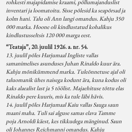
rohkesti majapidamise kraami, põllumajanduslist
inventari ja loomatoitu. Sisse põlesid ka seapõrsad ja
kolm hani. Talu oli Ann langi omandus. Kahju 350
000 marka. Hoone oli kindlustatud kohalikus
kindlustusseltsis 120 000 marga eest.
“Teataja”, 20. juulil 1926. a. nr. 54.
13. juulil põles Harjumaal Ingliste vallas
samanimelises asunduses Juhan Rinaldo kuur ära.
Kahju mõnikümmend marka. Tuleõnnetuse ajal oli
taluomanik ühes naisega kodunt ära, kuna kodus oli
kaks alaealist last ja 5 töölist. Majaehituse tõttu elas
Rinaldo pere kuuris, mis ka tule läbi hävis.
14. juulil põles Harjumaal Kaiu vallas Sauga saun
maani maha. Tuli sai alguse samas elava Tamme
poja Arnoldi käest, kes tikkudega mänginud. Saun
oli Johannes Reichmanni omandus. Kahju