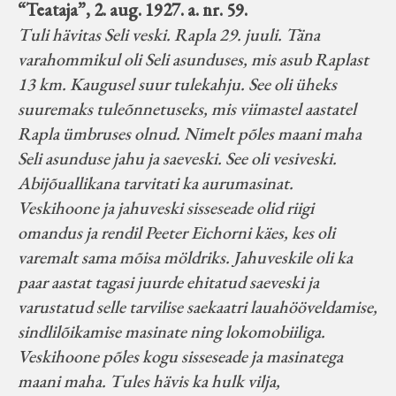
“Teataja”, 2. aug. 1927. a. nr. 59.
Tuli hävitas Seli veski. Rapla 29. juuli. Täna
varahommikul oli Seli asunduses, mis asub Raplast
13 km. Kaugusel suur tulekahju. See oli üheks
suuremaks tuleõnnetuseks, mis viimastel aastatel
Rapla ümbruses olnud. Nimelt põles maani maha
Seli asunduse jahu ja saeveski. See oli vesiveski.
Abijõuallikana tarvitati ka aurumasinat.
Veskihoone ja jahuveski sisseseade olid riigi
omandus ja rendil Peeter Eichorni käes, kes oli
varemalt sama mõisa möldriks. Jahuveskile oli ka
paar aastat tagasi juurde ehitatud saeveski ja
varustatud selle tarvilise saekaatri lauahööveldamise,
sindlilõikamise masinate ning lokomobiiliga.
Veskihoone põles kogu sisseseade ja masinatega
maani maha. Tules hävis ka hulk vilja,