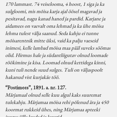
170 lammast. 74 veiselooma, 4 hoost, 1 siga ja ka
sulgloomi, mis mõisa karja ajal öösel magavad ja
pesitavad, nagu kanad haned ja pardid. Karjane ja
aidamees on vaevalt oma lehmad ja ka ühe mõisa
lehma tulest välja saanud. Seda kahju ei tunne
mõisarentnik mitte üksi, vaid ka palju vaeseid
inimesi, kelle lambad mõisa maa pääl suveks söömas
olid. Hirmus hale ja südantliigutav olnud loomade
röökimine ja kisa. Loomad olnud kettidega kinni,
kuni tuli nende suud sulges. Tuli on väljaspoolt
hakanud vist kurjakäe töö.
“Postimees”, 1891. a. nr. 127.
Märjamaal olnud selle kuu algul kaks suuremat
tulekahju. Märjamaa mõisa rehi põlenud ära ja 450
koormat rukkeid ühes, ning Märjamaa apteeki
juures jälle laudad ja kuurid.