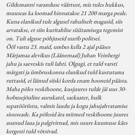
Gildemanni varanduse väärtust, mis tules hukkus,
muuseas ka loomad hinnatakse 21 200 marga peale.
Kuna elanikud tule algusel rahuliselt magasid, siis
arvatakse, et siin kuritahlise süütamisega tegemist
on. Tuli alguse põhjuseid uurib politsei.
Ööl vastu 23. maid, umbes kella 2 ajal pääses
Märjamaa alevikus (Läänemaal) Juhan Veinbergi
jahu ja saeveskis tuli lahti. Olgugi, et tuld varsti
märgati ja ümbruskonna elanikud tuld kustutama
ruttasid, ei läinud siiski korda enam hooneid päästa.
Maha põles veskihoone, kusjuures tulde jäi uus 30-
hobusejõuline aurukatel, saekaater, hulk
sepatööriistu, valmis laudu ja kogu jahujahvatamise
sisseseade. Ka põlesid ära mitmed veskihoone juures
asunud laua ja palgivirnad, mis suure kuumuse käes
kergesti tuld võtsivad.