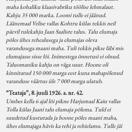
maha kohaliku klaasivabriku töölise lehmalaut.
Kahju 35 000 marka. Loomi tulle ei jäänud.
Läänemaal Velise vallas Kohtru külas tekkis neil
päevil tulekahju Jaan Saaliste talus. Talu elumaja
põles ühes rehealusega ja elumajas oleva
varandusega maani maha. Tuli tekkis pikse läbi mis
elumajasse sisse lõi. Inimestega õnnetusi ei olnud.
Taluomaniku kahju on väga suur. Hoone oli
kinnitatud 150 000 marga eest kuna mahapõlenud
varanduse väärtus üle 7 000 marga ulatub.
“Teataja”, 8. juuli 1926. a. nr. 42.
Umbes kella 6 ajal lõi pikne Harjumaal Kaiu vallas
Tolla külas Jaani talu elumaja põlema. Tuld ei
suudetud kustutada ja hoone põles maani maha,
ühes elumajaga hävis ka rehi ja rehielamu. Tulle jäi