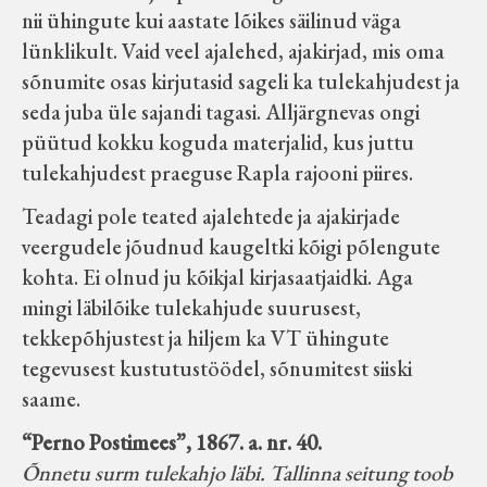
nii ühingute kui aastate lõikes säilinud väga
lünklikult. Vaid veel ajalehed, ajakirjad, mis oma
sõnumite osas kirjutasid sageli ka tulekahjudest ja
seda juba üle sajandi tagasi. Alljärgnevas ongi
püütud kokku koguda materjalid, kus juttu
tulekahjudest praeguse Rapla rajooni piires.
Teadagi pole teated ajalehtede ja ajakirjade
veergudele jõudnud kaugeltki kõigi põlengute
kohta. Ei olnud ju kõikjal kirjasaatjaidki. Aga
mingi läbilõike tulekahjude suurusest,
tekkepõhjustest ja hiljem ka VT ühingute
tegevusest kustutustöödel, sõnumitest siiski
saame.
“Perno Postimees”, 1867. a. nr. 40.
Õnnetu surm tulekahjo läbi. Tallinna seitung toob