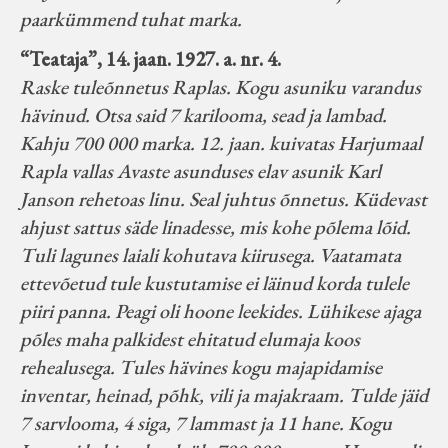
paarkümmend tuhat marka.
“Teataja”, 14. jaan. 1927. a. nr. 4.
Raske tuleõnnetus Raplas. Kogu asuniku varandus
hävinud. Otsa said 7 karilooma, sead ja lambad.
Kahju 700 000 marka. 12. jaan. kuivatas Harjumaal
Rapla vallas Avaste asunduses elav asunik Karl
Janson rehetoas linu. Seal juhtus õnnetus. Küdevast
ahjust sattus säde linadesse, mis kohe põlema lõid.
Tuli lagunes laiali kohutava kiirusega. Vaatamata
ettevõetud tule kustutamise ei läinud korda tulele
piiri panna. Peagi oli hoone leekides. Lühikese ajaga
põles maha palkidest ehitatud elumaja koos
rehealusega. Tules hävines kogu majapidamise
inventar, heinad, põhk, vili ja majakraam. Tulde jäid
7 sarvlooma, 4 siga, 7 lammast ja 11 hane. Kogu