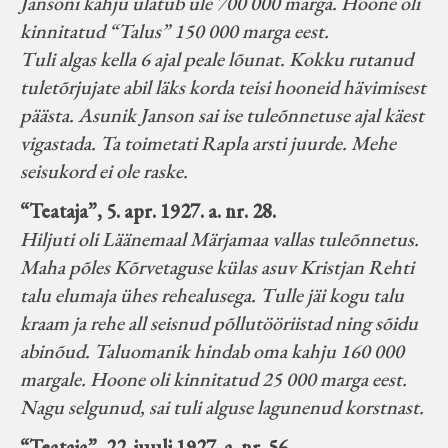
Jansoni kahju ulatub üle 700 000 marga. Hoone oli
kinnitatud “Talus” 150 000 marga eest.
Tuli algas kella 6 ajal peale lõunat. Kokku rutanud
tuletõrjujate abil läks korda teisi hooneid hävimisest
päästa. Asunik Janson sai ise tuleõnnetuse ajal käest
vigastada. Ta toimetati Rapla arsti juurde. Mehe
seisukord ei ole raske.
“Teataja”, 5. apr. 1927. a. nr. 28.
Hiljuti oli Läänemaal Märjamaa vallas tuleõnnetus.
Maha põles Kõrvetaguse külas asuv Kristjan Rehti
talu elumaja ühes rehealusega. Tulle jäi kogu talu
kraam ja rehe all seisnud põllutööriistad ning sõidu
abinõud. Taluomanik hindab oma kahju 160 000
margale. Hoone oli kinnitatud 25 000 marga eest.
Nagu selgunud, sai tuli alguse lagunenud korstnast.
“Teataja”, 22. juuli 1927. a. nr. 56.