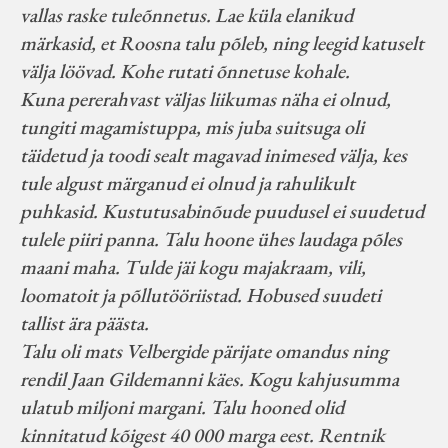
vallas raske tuleõnnetus. Lae küla elanikud
märkasid, et Roosna talu põleb, ning leegid katuselt
välja löövad. Kohe rutati õnnetuse kohale.
Kuna pererahvast väljas liikumas näha ei olnud,
tungiti magamistuppa, mis juba suitsuga oli
täidetud ja toodi sealt magavad inimesed välja, kes
tule algust märganud ei olnud ja rahulikult
puhkasid. Kustutusabinõude puudusel ei suudetud
tulele piiri panna. Talu hoone ühes laudaga põles
maani maha. Tulde jäi kogu majakraam, vili,
loomatoit ja põllutööriistad. Hobused suudeti
tallist ära päästa.
Talu oli mats Velbergide pärijate omandus ning
rendil Jaan Gildemanni käes. Kogu kahjusumma
ulatub miljoni margani. Talu hooned olid
kinnitatud kõigest 40 000 marga eest. Rentnik