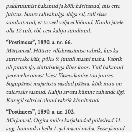
pakkruumist hakanud ja kõik hävitanud, mis ette
juhtus. Suure rahvahulga abiga sai, tuli sisse
sumbutatud, et ta veel välja ei löönud. Kuulu järele
olla 12 tuh. rbl. eest kahju sündinud.
“Postimees”, 1890. a. nr. 66.
Märjamaal, Hüüste villakraasimise vabrik, kus ka
auruveske käis, põles 9. juunil maani maha. Vabrik
oli puumaja, elutubadega ühes koos. Tuli hakanud
peremehe omast käest Vasevalamise töö juures.
Sugupärast majariistu saadud päästa, kõik muu on
tuleroaks saanud. Kahju arvata kümne tuhande ligi.
Kusagil seltsi ei olnud vabrik kinnitatud.
“Postimees”, 1890. a. nr. 102.
Märjamaal, Orgita mõisa karjalaudad põlesivad 31.
aug. hommiku kella 1 ajal maani maha. Sisse jäänud