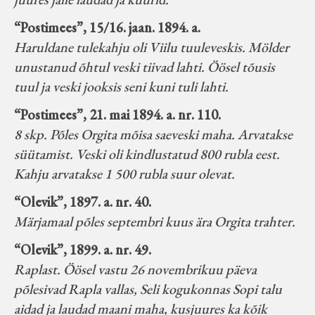
“Postimees”, 15/16. jaan. 1894. a.
Haruldane tulekahju oli Viilu tuuleveskis. Mölder
unustanud õhtul veski tiivad lahti. Öösel tõusis
tuul ja veski jooksis seni kuni tuli lahti.
“Postimees”, 21. mai 1894. a. nr. 110.
8 skp. Põles Orgita mõisa saeveski maha. Arvatakse
süütamist. Veski oli kindlustatud 800 rubla eest.
Kahju arvatakse 1 500 rubla suur olevat.
“Olevik”, 1897. a. nr. 40.
Märjamaal põles septembri kuus ära Orgita trahter.
“Olevik”, 1899. a. nr. 49.
Raplast. Öösel vastu 26 novembrikuu päeva
põlesivad Rapla vallas, Seli kogukonnas Sopi talu
aidad ja laudad maani maha, kusjuures ka kõik