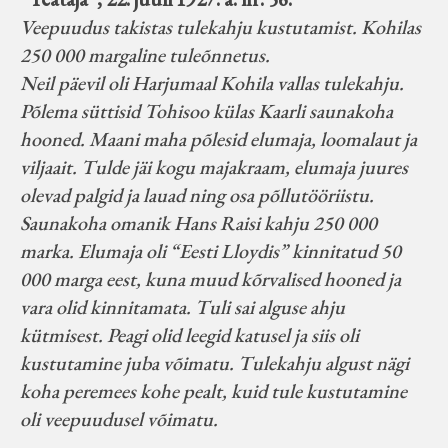
Veepuudus takistas tulekahju kustutamist. Kohilas
250 000 margaline tuleõnnetus.
Neil päevil oli Harjumaal Kohila vallas tulekahju.
Põlema süttisid Tohisoo külas Kaarli saunakoha
hooned. Maani maha põlesid elumaja, loomalaut ja
viljaait. Tulde jäi kogu majakraam, elumaja juures
olevad palgid ja lauad ning osa põllutööriistu.
Saunakoha omanik Hans Raisi kahju 250 000
marka. Elumaja oli “Eesti Lloydis” kinnitatud 50
000 marga eest, kuna muud kõrvalised hooned ja
vara olid kinnitamata. Tuli sai alguse ahju
kütmisest. Peagi olid leegid katusel ja siis oli
kustutamine juba võimatu. Tulekahju algust nägi
koha peremees kohe pealt, kuid tule kustutamine
oli veepuudusel võimatu.