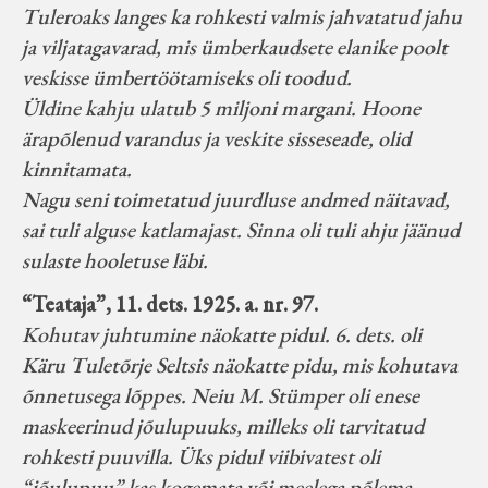
Tuleroaks langes ka rohkesti valmis jahvatatud jahu
ja viljatagavarad, mis ümberkaudsete elanike poolt
veskisse ümbertöötamiseks oli toodud.
Üldine kahju ulatub 5 miljoni margani. Hoone
ärapõlenud varandus ja veskite sisseseade, olid
kinnitamata.
Nagu seni toimetatud juurdluse andmed näitavad,
sai tuli alguse katlamajast. Sinna oli tuli ahju jäänud
sulaste hooletuse läbi.
“Teataja”, 11. dets. 1925. a. nr. 97.
Kohutav juhtumine näokatte pidul. 6. dets. oli
Käru Tuletõrje Seltsis näokatte pidu, mis kohutava
õnnetusega lõppes. Neiu M. Stümper oli enese
maskeerinud jõulupuuks, milleks oli tarvitatud
rohkesti puuvilla. Üks pidul viibivatest oli
“jõulupuu” kas kogemata või meelega põlema