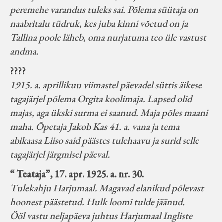
peremehe varandus tuleks sai. Põlema süütaja on
naabritalu tüdruk, kes juba kinni võetud on ja
Tallina poole läheb, oma nurjatuma teo üle vastust
andma.
????
1915. a. aprillikuu viimastel päevadel süttis äikese
tagajärjel põlema Orgita koolimaja. Lapsed olid
majas, aga ükski surma ei saanud. Maja põles maani
maha. Õpetaja Jakob Kas 41. a. vana ja tema
abikaasa Liiso said päästes tulehaavu ja surid selle
tagajärjel järgmisel päeval.
“ Teataja”, 17. apr. 1925. a. nr. 30.
Tulekahju Harjumaal. Magavad elanikud põlevast
hoonest päästetud. Hulk loomi tulde jäänud.
Ööl vastu neljapäeva juhtus Harjumaal Ingliste