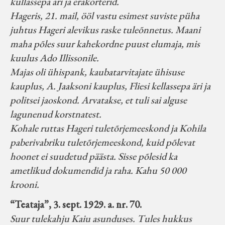
kullassepa äri ja erakorterid.
Hageris, 21. mail, ööl vastu esimest suviste püha
juhtus Hageri alevikus raske tuleõnnetus. Maani
maha põles suur kahekordne puust elumaja, mis
kuulus Ado Illissonile.
Majas oli ühispank, kaubatarvitajate ühisuse
kauplus, A. Jaaksoni kauplus, Fliesi kellassepa äri ja
politsei jaoskond. Arvatakse, et tuli sai alguse
lagunenud korstnatest.
Kohale ruttas Hageri tuletõrjemeeskond ja Kohila
paberivabriku tuletõrjemeeskond, kuid põlevat
hoonet ei suudetud päästa. Sisse põlesid ka
ametlikud dokumendid ja raha. Kahu 50 000
krooni.
“Teataja”, 3. sept. 1929. a. nr. 70.
Suur tulekahju Kaiu asunduses. Tules hukkus