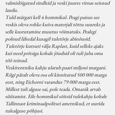
valmislõigatud sindleid ja veski juures virnas seisnud
laudu.
Tuld märgati kell 4 hommikul. Peagi paisus see
veskis oleva rohke kuiva materjali tõttu suureks ja
selle kustutamine muutus võimatuks. Pealegi
polnud lähedal kusagil tuletõrje abinõusid.
Tuletõrje kutsuti välja Raplast, kuid selleks ajaks
kui need pritsiga kohale jõudsid oli tuli juba oma
töö teinud.
Veskirentniku kahju ulatub paari miljoni margani.
Riigi päralt oleva osa oli kinnitatud 500 000 marga
eest, ning Eichorni varandus 79 000 marga eest.
Millest tuli alguse sai, pole teada. Omanik arvab
süütamist. Eile hommikul sõitsid tulekahju kohale
Tallinnast kriminaalpolitsei ametnikud, et uurida
tulealguse põhjusi.