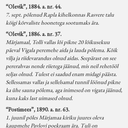
“Olevik”, 1884. a. nr. 44.
7. sept. põlenud Rapla kihelkonnas Rasvere talu
kõigi kõrvaliste hoonetega sootumaks ära.
“Olevik”, 1886. a. nr. 37.
Märjamaal, Tolli vallas lõi pikne 20 lõikusekuu
päeval Vigala peremehe aida ja lauda põlema. Kõik
vilja ja riidevarandus olnud aidas. Seepärast on see
pererahvas nende riietega jäänud, mis neil rehetööl
seljas olnud. Tulest ei saadud enam midagi päästa.
Sellessamas vallas ja sellelsamal tunnil löönud pikne
ka ühe sauna põlema, aga inimesed on vigata jäänud,
kuna kaks last uimased olnud.
“Postimees”, 1890. a. nr. 63.
1. juunil põles Märjamaa kiriku juures oleva
kaupmehe Pavlovi poekraam ära. Tuli on