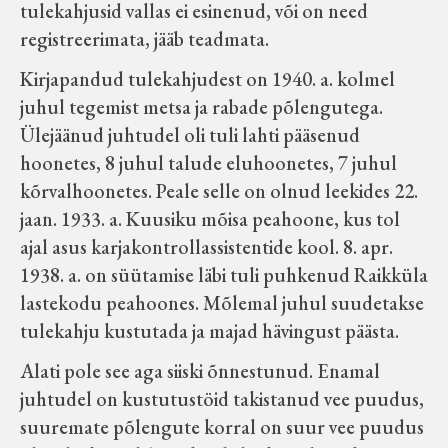
tulekahjusid vallas ei esinenud, või on need
Koduleht on teoks saanud tänu Sillaotsa
registreerimata, jääb teadmata.
Muuseumisõprade Seltsingu, Kohaliku
Kirjapandud tulekahjudest on 1940. a. kolmel
Omaalgatuse Programmi ja Märjamaa
juhul tegemist metsa ja rabade põlengutega.
Vallavalitsuse abile.
Ülejäänud juhtudel oli tuli lahti pääsenud
hoonetes, 8 juhul talude eluhoonetes, 7 juhul
kõrvalhoonetes. Peale selle on olnud leekides 22.
jaan. 1933. a. Kuusiku mõisa peahoone, kus tol
ajal asus karjakontrollassistentide kool. 8. apr.
1938. a. on süütamise läbi tuli puhkenud Raikküla
lastekodu peahoones. Mõlemal juhul suudetakse
tulekahju kustutada ja majad hävingust päästa.
Alati pole see aga siiski õnnestunud. Enamal
juhtudel on kustutustöid takistanud vee puudus,
suuremate põlengute korral on suur vee puudus