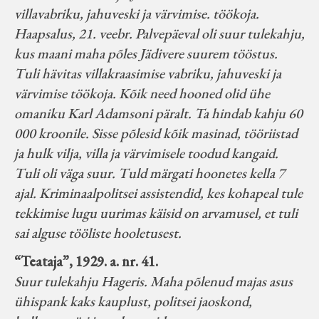
villavabriku, jahuveski ja värvimise. töökoja.
Haapsalus, 21. veebr. Palvepäeval oli suur tulekahju,
kus maani maha põles Jädivere suurem tööstus.
Tuli hävitas villakraasimise vabriku, jahuveski ja
värvimise töökoja. Kõik need hooned olid ühe
omaniku Karl Adamsoni päralt. Ta hindab kahju 60
000 kroonile. Sisse põlesid kõik masinad, tööriistad
ja hulk vilja, villa ja värvimisele toodud kangaid.
Tuli oli väga suur. Tuld märgati hoonetes kella 7
ajal. Kriminaalpolitsei assistendid, kes kohapeal tule
tekkimise lugu uurimas käisid on arvamusel, et tuli
sai alguse tööliste hooletusest.
“Teataja”, 1929. a. nr. 41.
Suur tulekahju Hageris. Maha põlenud majas asus
ühispank kaks kauplust, politsei jaoskond,