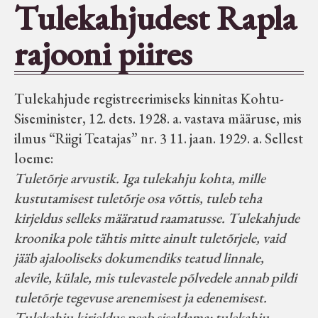
Tulekahjudest Rapla
Seltsid-ühingud
rajooni piires
Aiandus
Tulekahjude registreerimiseks kinnitas Kohtu-
Tuletõrje
Siseminister, 12. dets. 1928. a. vastava määruse, mis
ilmus “Riigi Teatajas” nr. 3 11. jaan. 1929. a. Sellest
Õpperada
loeme:
Tuletõrje arvustik. Iga tulekahju kohta, mille
kustutamisest tuletõrje osa võttis, tuleb teha
Muud koduloolist Velise mailt
kirjeldus selleks määratud raamatusse. Tulekahjude
kroonika pole tähtis mitte ainult tuletõrjele, vaid
Märjamaa ümbruse valdade
jääb ajalooliseks dokumendiks teatud linnale,
elanike nimekirjad seisuga
alevile, külale, mis tulevastele põlvedele annab pildi
15.12.1938
tuletõrje tegevuse arenemisest ja edenemisest.
Tulekahju kirjeldus peab sisaldama: tulekahju