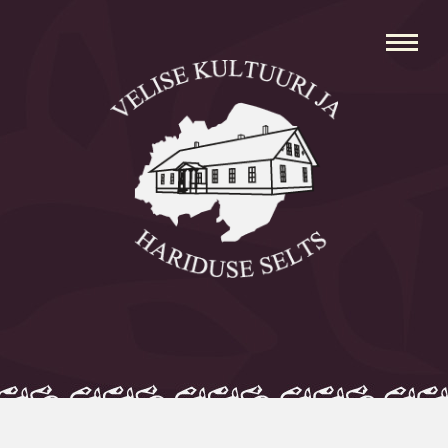
Avaleht
Aleksei Parnabas
Sillaotsa Talumuuseum
Mõisad
Külad
Koolid