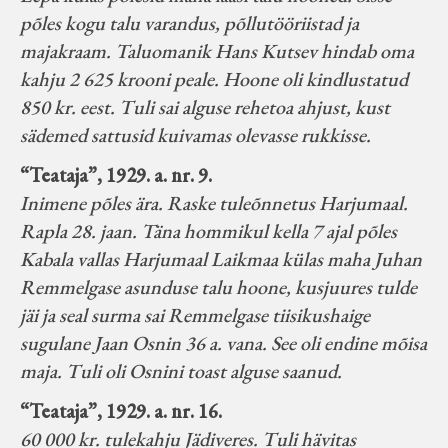
põles kogu talu varandus, põllutööriistad ja
majakraam. Taluomanik Hans Kutsev hindab oma
kahju 2 625 krooni peale. Hoone oli kindlustatud
850 kr. eest. Tuli sai alguse rehetoa ahjust, kust
sädemed sattusid kuivamas olevasse rukkisse.
“Teataja”, 1929. a. nr. 9.
Inimene põles ära. Raske tuleõnnetus Harjumaal.
Rapla 28. jaan. Täna hommikul kella 7 ajal põles
Kabala vallas Harjumaal Laikmaa külas maha Juhan
Remmelgase asunduse talu hoone, kusjuures tulde
jäi ja seal surma sai Remmelgase tiisikushaige
sugulane Jaan Osnin 36 a. vana. See oli endine mõisa
maja. Tuli oli Osnini toast alguse saanud.
“Teataja”, 1929. a. nr. 16.
60 000 kr. tulekahju Jädiveres. Tuli hävitas