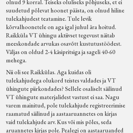
olnud 9 korral. Teiseks oluliseks põhjuseks, et ei
suudetud põlevat hoonet päästa, on olnud hiline
tulekahjudest teatamine. Tule levik
kõrvalhoonetele on aga igal juhul ära hoitud.
Raikküla VT ühingu aktiivset tegevust näitab
meeskondade arvukas osavõtt kustutustöödest.
Väljas on oldud 2-4 käsipritsiga ja sageli 40-60
mehega.
Nii oli see Raikkülas. Aga kuidas oli
tulekahjudega olukord teistes valdades ja VT
ühingute piirkondades? Sellele osaliselt säilinud
VT ühingute materjalidest vastust ei saa. Nagu
varem mainitud, pole tulekahjude registreerimise
raamatud säilinud ja aastaaruannetes on kirjas
vaid tulekahjude arv. Kus või mis põles, seda
aruannetes kirjas pole. Pealegi on aastaaruanded