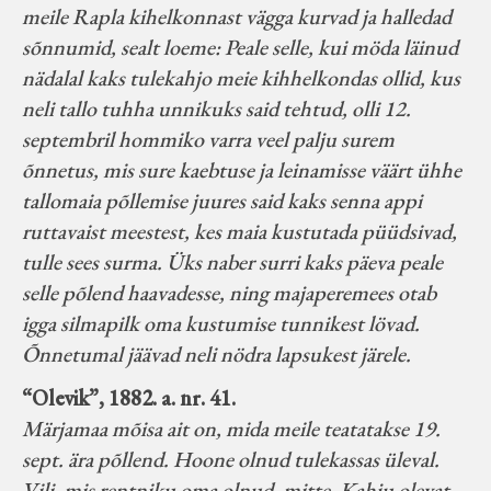
meile Rapla kihelkonnast vägga kurvad ja halledad
sõnnumid, sealt loeme: Peale selle, kui möda läinud
nädalal kaks tulekahjo meie kihhelkondas ollid, kus
neli tallo tuhha unnikuks said tehtud, olli 12.
septembril hommiko varra veel palju surem
õnnetus, mis sure kaebtuse ja leinamisse väärt ühhe
tallomaia põllemise juures said kaks senna appi
ruttavaist meestest, kes maia kustutada püüdsivad,
tulle sees surma. Üks naber surri kaks päeva peale
selle põlend haavadesse, ning majaperemees otab
igga silmapilk oma kustumise tunnikest lövad.
Õnnetumal jäävad neli nödra lapsukest järele.
“Olevik”, 1882. a. nr. 41.
Märjamaa mõisa ait on, mida meile teatatakse 19.
sept. ära põllend. Hoone olnud tulekassas üleval.
Vili, mis rentniku oma olnud, mitte. Kahju olevat