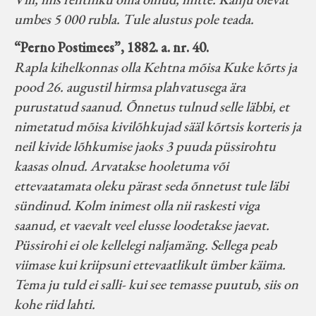
umbes 5 000 rubla. Tule alustus pole teada.
“Perno Postimees”, 1882. a. nr. 40.
Rapla kihelkonnas olla Kehtna mõisa Kuke kõrts ja
pood 26. augustil hirmsa plahvatusega ära
purustatud saanud. Õnnetus tulnud selle läbbi, et
nimetatud mõisa kivilõhkujad sääl kõrtsis korteris ja
neil kivide lõhkumise jaoks 3 puuda püssirohtu
kaasas olnud. Arvatakse hooletuma või
ettevaatamata oleku pärast seda õnnetust tule läbi
sündinud. Kolm inimest olla nii raskesti viga
saanud, et vaevalt veel elusse loodetakse jaevat.
Püssirohi ei ole kellelegi naljamäng. Sellega peab
viimase kui kriipsuni ettevaatlikult ümber käima.
Tema ju tuld ei salli- kui see temasse puutub, siis on
kohe riid lahti.