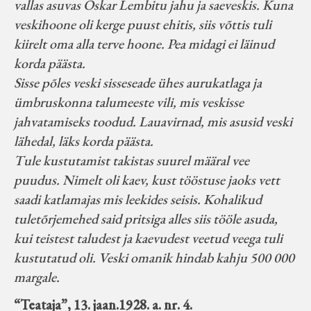
vallas asuvas Oskar Lembitu jahu ja saeveskis. Kuna
veskihoone oli kerge puust ehitis, siis võttis tuli
kiirelt oma alla terve hoone. Pea midagi ei läinud
korda päästa.
Sisse põles veski sisseseade ühes aurukatlaga ja
ümbruskonna talumeeste vili, mis veskisse
jahvatamiseks toodud. Lauavirnad, mis asusid veski
lähedal, läks korda päästa.
Tule kustutamist takistas suurel määral vee
puudus. Nimelt oli kaev, kust tööstuse jaoks vett
saadi katlamajas mis leekides seisis. Kohalikud
tuletõrjemehed said pritsiga alles siis tööle asuda,
kui teistest taludest ja kaevudest veetud veega tuli
kustutatud oli. Veski omanik hindab kahju 500 000
margale.
“Teataja”, 13. jaan.1928. a. nr. 4.