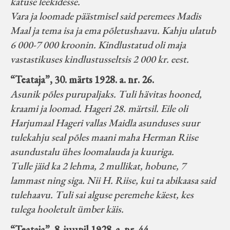
katuse leekidesse.
Vara ja loomade päästmisel said peremees Madis
Maal ja tema isa ja ema põletushaavu. Kahju ulatub
6 000-7 000 kroonin. Kindlustatud oli maja
vastastikuses kindlustusseltsis 2 000 kr. eest.
“Teataja”, 30. märts 1928. a. nr. 26.
Asunik põles purupaljaks. Tuli hävitas hooned,
kraami ja loomad. Hageri 28. märtsil. Eile oli
Harjumaal Hageri vallas Maidla asunduses suur
tulekahju seal põles maani maha Herman Riise
asundustalu ühes loomalauda ja kuuriga.
Tulle jäid ka 2 lehma, 2 mullikat, hobune, 7
lammast ning siga. Nii H. Riise, kui ta abikaasa said
tulehaavu. Tuli sai alguse peremehe käest, kes
tulega hooletult ümber käis.
“Teataja”, 8. juunil 1928. a. nr. 44.