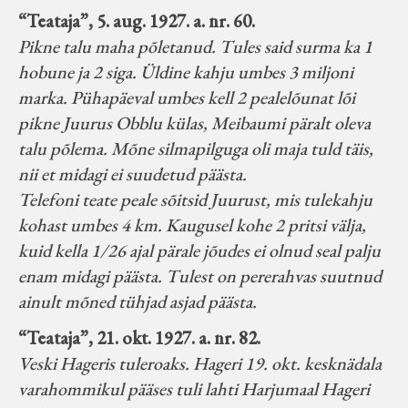
“Teataja”, 5. aug. 1927. a. nr. 60.
Pikne talu maha põletanud. Tules said surma ka 1
hobune ja 2 siga. Üldine kahju umbes 3 miljoni
marka. Pühapäeval umbes kell 2 pealelõunat lõi
pikne Juurus Obblu külas, Meibaumi päralt oleva
talu põlema. Mõne silmapilguga oli maja tuld täis,
nii et midagi ei suudetud päästa.
Telefoni teate peale sõitsid Juurust, mis tulekahju
kohast umbes 4 km. Kaugusel kohe 2 pritsi välja,
kuid kella 1/26 ajal pärale jõudes ei olnud seal palju
enam midagi päästa. Tulest on pererahvas suutnud
ainult mõned tühjad asjad päästa.
“Teataja”, 21. okt. 1927. a. nr. 82.
Veski Hageris tuleroaks. Hageri 19. okt. kesknädala
varahommikul pääses tuli lahti Harjumaal Hageri