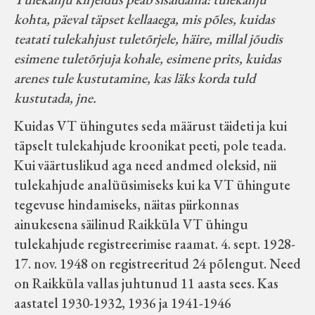
Velise kultuuri ja hariduse selts
kohta, päeval täpset kellaaega, mis põles, kuidas
teatati tulekahjust tuletõrjele, häire, millal jõudis
Virtuaalnäitused
esimene tuletõrjuja kohale, esimene prits, kuidas
arenes tule kustutamine, kas läks korda tuld
kustutada, jne.
Otsi
Kuidas VT ühingutes seda määrust täideti ja kui
Tagasiside
täpselt tulekahjude kroonikat peeti, pole teada.
Kui väärtuslikud aga need andmed oleksid, nii
tulekahjude analüüsimiseks kui ka VT ühingute
tegevuse hindamiseks, näitas piirkonnas
ainukesena säilinud Raikküla VT ühingu
tulekahjude registreerimise raamat. 4. sept. 1928-
17. nov. 1948 on registreeritud 24 põlengut. Need
on Raikküla vallas juhtunud 11 aasta sees. Kas
aastatel 1930-1932, 1936 ja 1941-1946