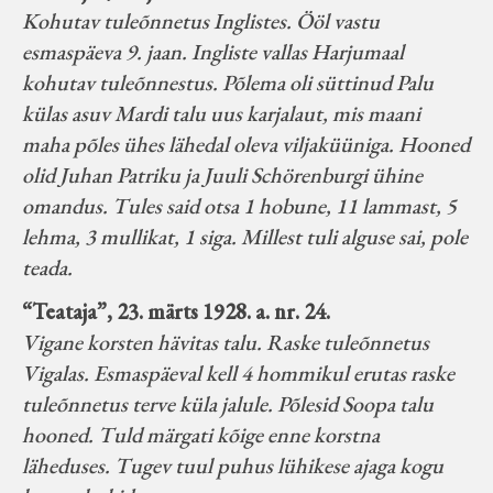
Kohutav tuleõnnetus Inglistes. Ööl vastu
esmaspäeva 9. jaan. Ingliste vallas Harjumaal
kohutav tuleõnnestus. Põlema oli süttinud Palu
külas asuv Mardi talu uus karjalaut, mis maani
maha põles ühes lähedal oleva viljaküüniga. Hooned
olid Juhan Patriku ja Juuli Schörenburgi ühine
omandus. Tules said otsa 1 hobune, 11 lammast, 5
lehma, 3 mullikat, 1 siga. Millest tuli alguse sai, pole
teada.
“Teataja”, 23. märts 1928. a. nr. 24.
Vigane korsten hävitas talu. Raske tuleõnnetus
Vigalas. Esmaspäeval kell 4 hommikul erutas raske
tuleõnnetus terve küla jalule. Põlesid Soopa talu
hooned. Tuld märgati kõige enne korstna
läheduses. Tugev tuul puhus lühikese ajaga kogu