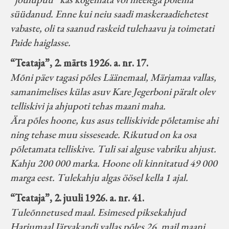
süüdanud. Enne kui neiu saadi maskeraadiehetest
vabaste, oli ta saanud raskeid tulehaavu ja toimetati
Paide haiglasse.
“Teataja”, 2. märts 1926. a. nr. 17.
Mõni päev tagasi põles Läänemaal, Märjamaa vallas,
samanimelises külas asuv Kare Jegerboni päralt olev
telliskivi ja ahjupoti tehas maani maha.
Ära põles hoone, kus asus telliskivide põletamise ahi
ning tehase muu sisseseade. Rikutud on ka osa
põletamata telliskive. Tuli sai alguse vabriku ahjust.
Kahju 200 000 marka. Hoone oli kinnitatud 49 000
marga eest. Tulekahju algas öösel kella 1 ajal.
“Teataja”, 2. juuli 1926. a. nr. 41.
Tuleõnnetused maal. Esimesed piksekahjud
Harjumaal Järvakandi vallas põles 26. mail maani