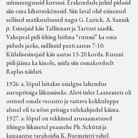
mitmesuguseid kursusi. Erakondade juhid pidasid
siin oma kihutuskõnesid. Siin laval olid esinenud
sellised matikuulsused nagu G. Lurich, A. Sannik
jt. Esinejaid käis Tallinnast ja Tartust saadik.
Vahepeal pidi ühing leidma “ruumi” ka oma
pidude jaoks, milliseid peeti aastas 7-10.
Külalisesinejaid käis aastas 15-20 korda. Ruumi
pidi jääma ka kinole, mida siin esmakordselt
Raplas näidati.
1926. a. lõpul leitakse esialgne lahendus
aurupritsiga liikumiseks. Alevi tisler Laanemets oli
ostnud omale veoauto ja vastava kokkuleppe
alusel oli ta nõus pritsiga tulekahjudel käima.
1927. a. lõpul on tekkinud arusaamatused
ühingu liikmetel peamehe Ph. Schützi ja
kauaaegse varahoidja K. Burmeistri vahel.