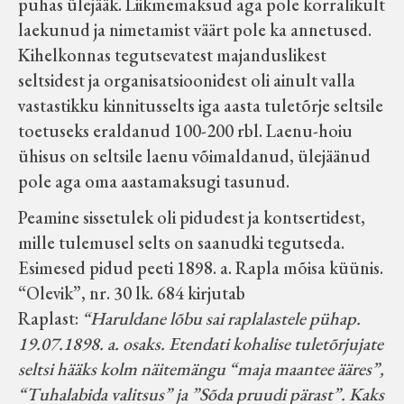
puhas ülejääk. Liikmemaksud aga pole korralikult
laekunud ja nimetamist väärt pole ka annetused.
Kihelkonnas tegutsevatest majanduslikest
seltsidest ja organisatsioonidest oli ainult valla
vastastikku kinnitusselts iga aasta tuletõrje seltsile
toetuseks eraldanud 100-200 rbl. Laenu-hoiu
ühisus on seltsile laenu võimaldanud, ülejäänud
pole aga oma aastamaksugi tasunud.
Peamine sissetulek oli pidudest ja kontsertidest,
mille tulemusel selts on saanudki tegutseda.
Esimesed pidud peeti 1898. a. Rapla mõisa küünis.
“Olevik”, nr. 30 lk. 684 kirjutab
Raplast:
“Haruldane lõbu sai raplalastele pühap.
19.07.1898. a. osaks. Etendati kohalise tuletõrjujate
seltsi hääks kolm näitemängu “maja maantee ääres”,
“Tuhalabida valitsus” ja ”Sõda pruudi pärast”. Kaks