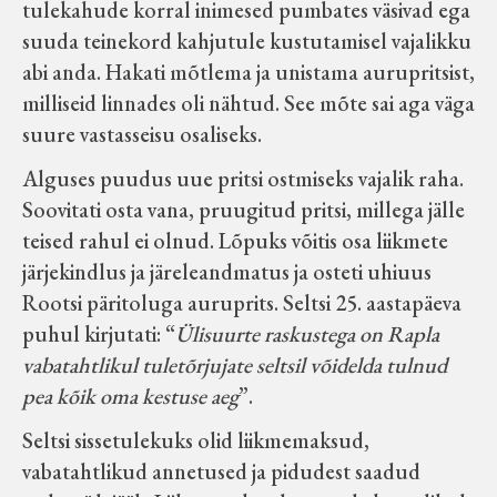
tulekahude korral inimesed pumbates väsivad ega
suuda teinekord kahjutule kustutamisel vajalikku
abi anda. Hakati mõtlema ja unistama aurupritsist,
milliseid linnades oli nähtud. See mõte sai aga väga
suure vastasseisu osaliseks.
Alguses puudus uue pritsi ostmiseks vajalik raha.
Soovitati osta vana, pruugitud pritsi, millega jälle
teised rahul ei olnud. Lõpuks võitis osa liikmete
järjekindlus ja järeleandmatus ja osteti uhiuus
Rootsi päritoluga auruprits. Seltsi 25. aastapäeva
puhul kirjutati: “
Ülisuurte raskustega on Rapla
vabatahtlikul tuletõrjujate seltsil võidelda tulnud
pea kõik oma kestuse aeg
”.
Seltsi sissetulekuks olid liikmemaksud,
vabatahtlikud annetused ja pidudest saadud