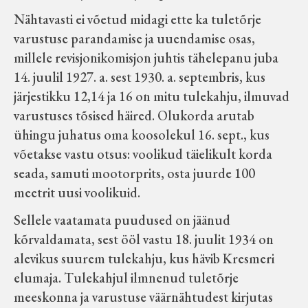
Nähtavasti ei võetud midagi ette ka tuletõrje
varustuse parandamise ja uuendamise osas,
millele revisjonikomisjon juhtis tähelepanu juba
14. juulil 1927. a. sest 1930. a. septembris, kus
järjestikku 12,14 ja 16 on mitu tulekahju, ilmuvad
varustuses tõsised häired. Olukorda arutab
ühingu juhatus oma koosolekul 16. sept., kus
võetakse vastu otsus: voolikud täielikult korda
seada, samuti mootorprits, osta juurde 100
meetrit uusi voolikuid.
Sellele vaatamata puudused on jäänud
kõrvaldamata, sest ööl vastu 18. juulit 1934 on
alevikus suurem tulekahju, kus hävib Kresmeri
elumaja. Tulekahjul ilmnenud tuletõrje
meeskonna ja varustuse väärnähtudest kirjutas