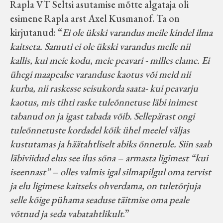
Rapla VT Seltsi asutamise mõtte algataja oli
esimene Rapla arst Axel Kusmanof. Ta on
kirjutanud: “
Ei ole ükski varandus meile kindel ilma
kaitseta. Samuti ei ole ükski varandus meile nii
kallis, kui meie kodu, meie peavari - milles elame. Ei
ühegi maapealse varanduse kaotus või meid nii
kurba, nii raskesse seisukorda saata- kui peavarju
kaotus, mis tihti raske tuleõnnetuse läbi inimest
tabanud on ja igast tabada võib. Sellepärast ongi
tuleõnnetuste kordadel kõik ühel meelel väljas
kustutamas ja häätahtliselt abiks õnnetule. Siin saab
läbiviidud elus see ilus sõna – armasta ligimest “kui
iseennast” – olles valmis igal silmapilgul oma tervist
ja elu ligimese kaitseks ohverdama, on tuletõrjuja
selle kõige pühama seaduse täitmise oma peale
võtnud ja seda vabatahtlikult
.”