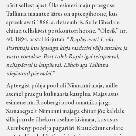
pärit sellest ajast. Üks esimesi maju praeguse
Velise kultuuri ja hariduse selts
Tallinna maantee ääres on apteegihoone, kus
apteek avati 1866. a. detsembris. Selle lähedale
Virtuaalnäitused
ehitati telliskivist postkontori hoone. “Olevik” nr.
40, 1894. aastal kirjutab: “
Raplas avati 1. okt.
Otsi
Postimaja kus igasugu kirja saadetisi välja antakse ja
vastu võetakse. Post tuleb Rapla igal teisipäeval,
Tagasiside
neljapäeval ja laupäeval. Läheb aga Tallinna
ülejäänud päevadel.
”
Apteegist põhja pool oli Niimanni maja, mille
asemel praegu kulinaaria kauplus. Majas asus
esimene nn. Roobergi pood omaniku järgi.
Samaaegselt Niimanni majaga ehitati jõe kaldale
silla juurde ühekorruseline kivimaja, kus asus
Rumbergi pood ja pagariäri. Kuuekümnendate