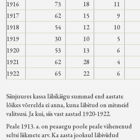
1916
73
18
11
1917
62
15
9
1918
54
12
10
1919
30
10
5
1920
53
13
6
1921
62
28
4
1922
65
22
6
Siinjuures kassa läbikäigu summad end aastate
lõikes võrrelda ei anna, kuna läbitud on mitmeid
valitsusi. Ja kui, siis vast aastad 1920-1922.
Peale 1913. a. on peaaegu poole peale vähenenud
seltsi liikmete arv. Ka aasta jooksul läbiviidud