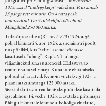
jällegi aurupritsi müügisoovist:
…mis ostetud
1913. aastal “Ludvigsbergi” vabrikust. Prits annab
35 pange vett minutis. On 4 ratta peale
monteeritud. On 9 tulekahjul töös olnud.
Müügihind 250 000 marka.
Tuletõrje seaduse (RT nr. 72/73) 1924. a. §6
põhjal kinnitati 5. apr. 1925. a. siseministri poolt
uus põhikiri, kus “seltsi” asemel võetakse
kasutusele “ühing”. Rapla VT ühingu
väljaminekud aina suurenesid. Hädasti vajab
remonti vana seltsimaja. Kuna uue ehitamiseks
polnud väljavaateid. Remont võetaksegi 1925. a.
plaani maksumusega 125 000 marka.
Sissetulekute suurendamiseks püütakse kasutada
igat abinõu. 14. veebr. 1925. a. avatakse pritsimajas
ühingu liikmetele kinnine alkoholiga einelaud,