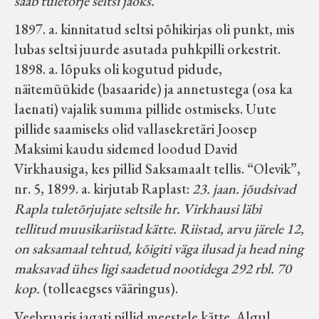
saab tuletõrje seltsi jaoks.
1897. a. kinnitatud seltsi põhikirjas oli punkt, mis
lubas seltsi juurde asutada puhkpilli orkestrit.
1898. a. lõpuks oli kogutud pidude,
näitemüükide (basaaride) ja annetustega (osa ka
laenati) vajalik summa pillide ostmiseks. Uute
pillide saamiseks olid vallasekretäri Joosep
Maksimi kaudu sidemed loodud David
Virkhausiga, kes pillid Saksamaalt tellis. “Olevik”,
nr. 5, 1899. a. kirjutab Raplast:
23. jaan. jõudsivad
Rapla tuletõrjujate seltsile hr. Virkhausi läbi
tellitud muusikariistad kätte. Riistad, arvu järele 12,
on saksamaal tehtud, kõigiti väga ilusad ja head ning
maksavad ühes ligi saadetud nootidega 292 rbl. 70
kop.
(tolleaegses vääringus).
Veebruaris jagati pillid meestele kätte. Algul