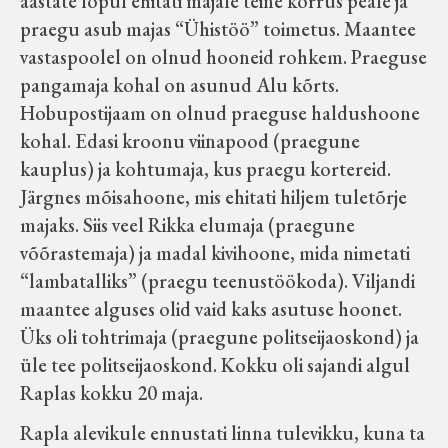
aastate lõpul ehitati majale teine korrus peale ja
Koduleht on teoks saanud tänu Sillaotsa
praegu asub majas “Ühistöö” toimetus. Maantee
Muuseumisõprade Seltsingu, Kohaliku
vastaspoolel on olnud hooneid rohkem. Praeguse
Omaalgatuse Programmi ja Märjamaa
pangamaja kohal on asunud Alu kõrts.
Vallavalitsuse abile.
Hobupostijaam on olnud praeguse haldushoone
kohal. Edasi kroonu viinapood (praegune
kauplus) ja kohtumaja, kus praegu kortereid.
Järgnes mõisahoone, mis ehitati hiljem tuletõrje
majaks. Siis veel Rikka elumaja (praegune
võõrastemaja) ja madal kivihoone, mida nimetati
“lambatalliks” (praegu teenustöökoda). Viljandi
maantee alguses olid vaid kaks asutuse hoonet.
Üks oli tohtrimaja (praegune politseijaoskond) ja
üle tee politseijaoskond. Kokku oli sajandi algul
Raplas kokku 20 maja.
Rapla alevikule ennustati linna tulevikku, kuna ta