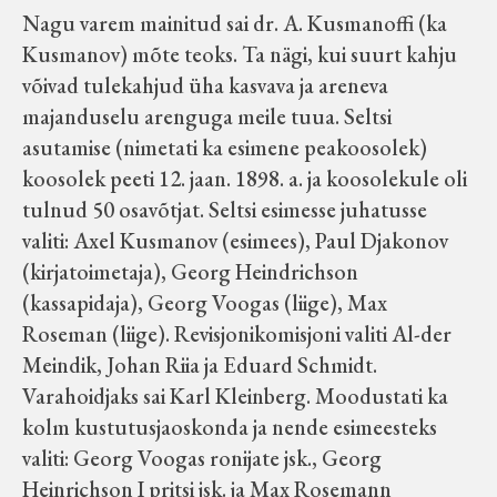
Nagu varem mainitud sai dr. A. Kusmanoffi (ka
Kusmanov) mõte teoks. Ta nägi, kui suurt kahju
võivad tulekahjud üha kasvava ja areneva
majanduselu arenguga meile tuua. Seltsi
asutamise (nimetati ka esimene peakoosolek)
koosolek peeti 12. jaan. 1898. a. ja koosolekule oli
tulnud 50 osavõtjat. Seltsi esimesse juhatusse
valiti: Axel Kusmanov (esimees), Paul Djakonov
(kirjatoimetaja), Georg Heindrichson
(kassapidaja), Georg Voogas (liige), Max
Roseman (liige). Revisjonikomisjoni valiti Al-der
Meindik, Johan Riia ja Eduard Schmidt.
Varahoidjaks sai Karl Kleinberg. Moodustati ka
kolm kustutusjaoskonda ja nende esimeesteks
valiti: Georg Voogas ronijate jsk., Georg
Heinrichson I pritsi jsk. ja Max Rosemann