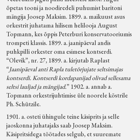
õpetas tooni ja noodiredeli puhumist baritoni
mängija Joosep Maksim. 1899. a. maikuust asus
orkestrit juhatama hilisem helilooja August
Topmann, kes õppis Peterburi konservatooriumis
trompeti klassis. 1899. a. jaanipäeval andis
puhkpilli orkester oma esimese kontserdi.
“Olevik”, nr. 27, 1899. a. kirjutab Raplast
“
Jaanipäeval anti Rapla tuletõrjujate seltsimajas
kontserdi. Kontserdi kordapanijad olivad sellesama
seltsi lauljad ja mängijad.
” 1902. a. annab a.
Topmann orkestrijuhtimise üle noorele köstrile
Ph. Schützile.
1901. a. osteti ühingule teine käsiprits ja selle
jaoskonna juhatajaks saab Joosep Maksim.
Käsipritsidega töötades selgub, et suuremate