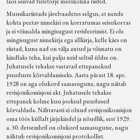
laos seisvad tuletõrje meeskonna riided.
Muusikariistade järelvaadetes selgus, et nende
kohta peetav nimekiri on korratumas seisukorras
ja ei võimalda mingisugust revideerimist. Ei ole
mingisugust nimekirja ega allkirja, kelle käes on
riistad, kuna nad on välja antud ja võimatu on
kindlaks teha, kui palju neid seltsil üldse on.
Juhatusele tehakse vastavad ettepanekud
puuduste kõrvaldamiseks. Aasta pärast 18. apr.
1928 on aga olukord samasugune, nagu näitab
revisjonikomisjoni akt. Juhatusele tehakse
ettepanek kolme kuu jooksul puudused
kõrvaldada. Nähtavasti ei olnud revisjonikomisjon
oma töös küllalt järjekindel ja nõudlik, sest 1929.
a. 30. detsembril on olukord samasugune, nagu
nähtub revisjonikomisjoni protokollist.