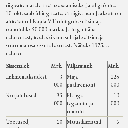
riigivanematele toetuse saamiseks. Ja oligi õnne.
10. okt. saab ühing teate, et riigivanem Jaakson on
annetanud Rapla VT ühingule seltsimaja
remondiks 50 000 marka. Ja nagu näha
eelarvetest, neelaski viimasel ajal seltsimaja
suurema osa sissetulekutest. Näiteks 1925. a.
eelarve:
Sissetulek
Mrk.
Väljaminek
Mrk.
Liikmemaksudest
3
Maja
125
000
paaliremont
000
Korjandused
35
Plangu
10
000
tegemine ja
000
remont
Toetused,
10
Muusikariistad
6