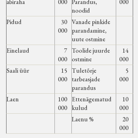
abiraha
000
Parandus,
000
noodid
Pidud
30
Vanade pinkide
000
parandamine,
uute ostmine
Einelaud
7
Toolide juurde
14
000
ostmine
000
Saali üür
15
Tuletõrje
5
000
tarbeasjade
000
parandus
Laen
100
Ettenägematud
10
000
kulud
000
Laenu %
20
000