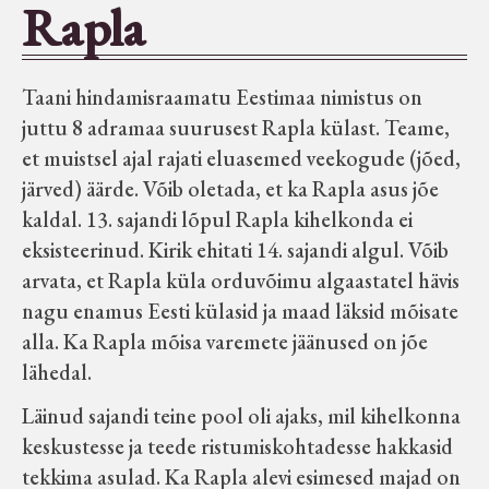
Rapla
Seltsid-ühingud
Taani hindamisraamatu Eestimaa nimistus on
Aiandus
juttu 8 adramaa suurusest Rapla külast. Teame,
et muistsel ajal rajati eluasemed veekogude (jõed,
Tuletõrje
järved) äärde. Võib oletada, et ka Rapla asus jõe
kaldal. 13. sajandi lõpul Rapla kihelkonda ei
Õpperada
eksisteerinud. Kirik ehitati 14. sajandi algul. Võib
arvata, et Rapla küla orduvõimu algaastatel hävis
Muud koduloolist Velise mailt
nagu enamus Eesti külasid ja maad läksid mõisate
alla. Ka Rapla mõisa varemete jäänused on jõe
lähedal.
Märjamaa ümbruse valdade
elanike nimekirjad seisuga
Läinud sajandi teine pool oli ajaks, mil kihelkonna
15.12.1938
keskustesse ja teede ristumiskohtadesse hakkasid
tekkima asulad. Ka Rapla alevi esimesed majad on