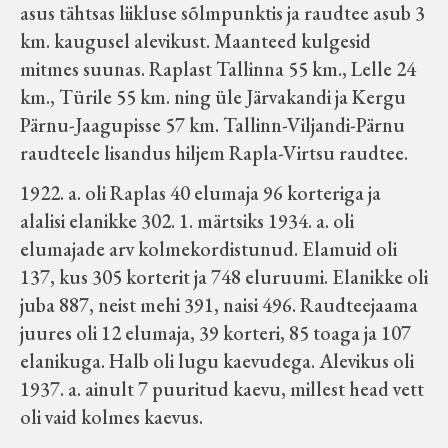
asus tähtsas liikluse sõlmpunktis ja raudtee asub 3
km. kaugusel alevikust. Maanteed kulgesid
mitmes suunas. Raplast Tallinna 55 km., Lelle 24
km., Türile 55 km. ning üle Järvakandi ja Kergu
Pärnu-Jaagupisse 57 km. Tallinn-Viljandi-Pärnu
raudteele lisandus hiljem Rapla-Virtsu raudtee.
1922. a. oli Raplas 40 elumaja 96 korteriga ja
alalisi elanikke 302. 1. märtsiks 1934. a. oli
elumajade arv kolmekordistunud. Elamuid oli
137, kus 305 korterit ja 748 eluruumi. Elanikke oli
juba 887, neist mehi 391, naisi 496. Raudteejaama
juures oli 12 elumaja, 39 korteri, 85 toaga ja 107
elanikuga. Halb oli lugu kaevudega. Alevikus oli
1937. a. ainult 7 puuritud kaevu, millest head vett
oli vaid kolmes kaevus.