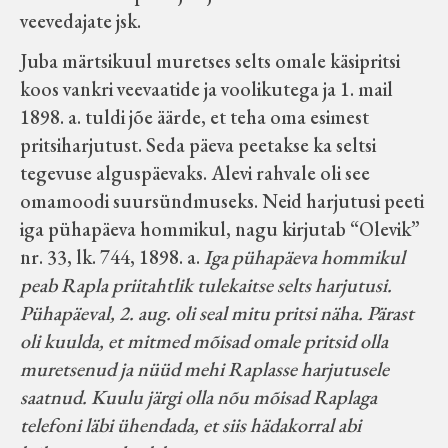
veevedajate jsk.
Juba märtsikuul muretses selts omale käsipritsi
koos vankri veevaatide ja voolikutega ja 1. mail
1898. a. tuldi jõe äärde, et teha oma esimest
pritsiharjutust. Seda päeva peetakse ka seltsi
tegevuse alguspäevaks. Alevi rahvale oli see
omamoodi suursündmuseks. Neid harjutusi peeti
iga pühapäeva hommikul, nagu kirjutab “Olevik”
nr. 33, lk. 744, 1898. a.
Iga pühapäeva hommikul
peab Rapla priitahtlik tulekaitse selts harjutusi.
Pühapäeval, 2. aug. oli seal mitu pritsi näha. Pärast
oli kuulda, et mitmed mõisad omale pritsid olla
muretsenud ja nüüd mehi Raplasse harjutusele
saatnud. Kuulu järgi olla nõu mõisad Raplaga
telefoni läbi ühendada, et siis hädakorral abi