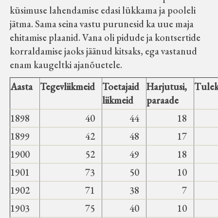
küsimuse lahendamise edasi lükkama ja pooleli
jätma. Sama seina vastu purunesid ka uue maja
ehitamise plaanid. Vana oli pidude ja kontsertide
korraldamise jaoks jäänud kitsaks, ega vastanud
enam kaugeltki ajanõuetele.
Aasta
Tegevliikmeid
Toetajaid
Harjutusi,
Tulek
liikmeid
paraade
1898
40
44
18
1899
42
48
17
1900
52
49
18
1901
73
50
10
1902
71
38
7
1903
75
40
10