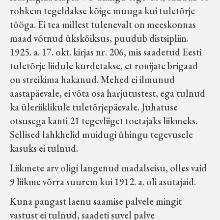
rohkem tegeldakse kõige muuga kui tuletõrje
tööga. Ei tea millest tulenevalt on meeskonnas
maad võtnud ükskõiksus, puudub distsipliin.
1925. a. 17. okt. kirjas nr. 206, mis saadetud Eesti
tuletõrje liidule kurdetakse, et ronijate brigaad
on streikima hakanud. Mehed ei ilmunud
aastapäevale, ei võta osa harjutustest, ega tulnud
ka üleriiklikule tuletõrjepäevale. Juhatuse
otsusega kanti 21 tegevliiget toetajaks liikmeks.
Sellised lahkhelid muidugi ühingu tegevusele
kasuks ei tulnud.
Liikmete arv oligi langenud madalseisu, olles vaid
9 liikme võrra suurem kui 1912. a. oli asutajaid.
Kuna pangast laenu saamise palvele mingit
vastust ei tulnud, saadeti suvel palve