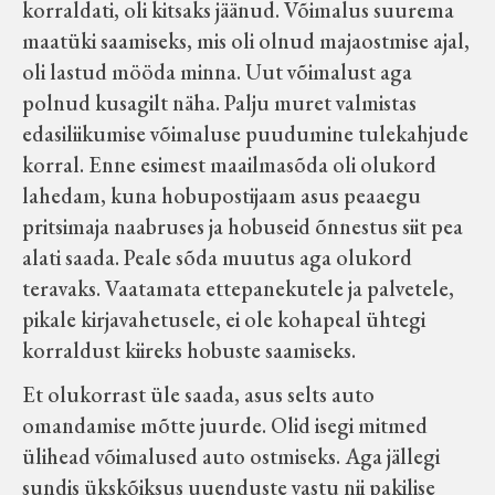
korraldati, oli kitsaks jäänud. Võimalus suurema
maatüki saamiseks, mis oli olnud majaostmise ajal,
oli lastud mööda minna. Uut võimalust aga
polnud kusagilt näha. Palju muret valmistas
edasiliikumise võimaluse puudumine tulekahjude
korral. Enne esimest maailmasõda oli olukord
lahedam, kuna hobupostijaam asus peaaegu
pritsimaja naabruses ja hobuseid õnnestus siit pea
alati saada. Peale sõda muutus aga olukord
teravaks. Vaatamata ettepanekutele ja palvetele,
pikale kirjavahetusele, ei ole kohapeal ühtegi
korraldust kiireks hobuste saamiseks.
Et olukorrast üle saada, asus selts auto
omandamise mõtte juurde. Olid isegi mitmed
ülihead võimalused auto ostmiseks. Aga jällegi
sundis ükskõiksus uuenduste vastu nii pakilise