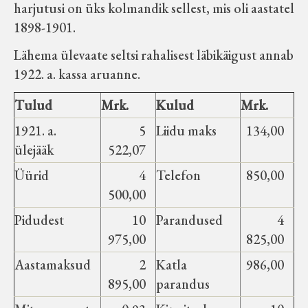
harjutusi on üks kolmandik sellest, mis oli aastatel
1898-1901.
Lähema ülevaate seltsi rahalisest läbikäigust annab
1922. a. kassa aruanne.
Tulud
Mrk.
Kulud
Mrk.
1921. a.
5
Liidu maks
134,00
ülejääk
522,07
Üürid
4
Telefon
850,00
500,00
Pidudest
10
Parandused
4
975,00
825,00
Aastamaksud
2
Katla
986,00
895,00
parandus