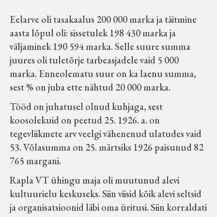
Eelarve oli tasakaalus 200 000 marka ja täitmine
aasta lõpul oli: sissetulek 198 430 marka ja
väljaminek 190 594 marka. Selle suure summa
juures oli tuletõrje tarbeasjadele vaid 5 000
marka. Enneolematu suur on ka laenu summa,
sest % on juba ette nähtud 20 000 marka.
Tööd on juhatusel olnud kuhjaga, sest
koosolekuid on peetud 25. 1926. a. on
tegevliikmete arv veelgi vähenenud ulatudes vaid
53. Võlasumma on 25. märtsiks 1926 paisunud 82
765 margani.
Rapla VT ühingu maja oli muutunud alevi
kultuurielu keskuseks. Siin viisid kõik alevi seltsid
ja organisatsioonid läbi oma üritusi. Siin korraldati