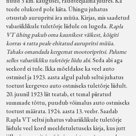
nüüd 3 km. kaugusel, raudteejaama juures. Ka
teede olukord pole kiita. Ühingu juhatus
otsustab aurupritsi ära müüa. Kirjas, mis saadetud
vabariiklikule tuletõrje liidule on lugeda.
Rapla
VT ühing pakub oma kaunikest väikest, kõigiti
korras 4 ratta peale ehitatud aurupritsi müüa.
Tahaks omandada kergemat mootoripritsi. Palume
selles vabariikliku tuletõrje liidu abi.
Seda abi aga
seekord ei tule. Ikka mõeldakse ka veel auto
ostmisel ja 1923. aasta algul palub seltsi juhatus
toetust kergeveo auto ostmiseks tuletõrje liidult.
20. juunil 1923 liit teatab, et temal piiratud
summade tõttu, puudub võimalus auto ostmiseks
toetust määrata. 1924. aasta 13. veebr. Saadab
Rapla VT seltsi juhatus vabariiklikule tuletõrje
liidule veel kord meeldetuletuseks kirja, kus jutt