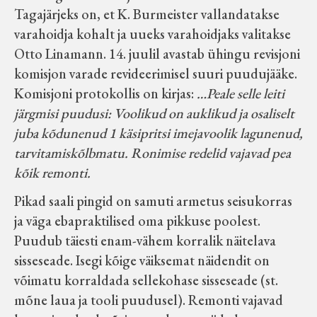
Tagajärjeks on, et K. Burmeister vallandatakse
varahoidja kohalt ja uueks varahoidjaks valitakse
Otto Linamann. 14. juulil avastab ühingu revisjoni
komisjon varade revideerimisel suuri puudujääke.
Komisjoni protokollis on kirjas:
…Peale selle leiti
järgmisi puudusi: Voolikud on auklikud ja osaliselt
juba kõdunenud 1 käsipritsi imejavoolik lagunenud,
tarvitamiskõlbmatu. Ronimise redelid vajavad pea
kõik remonti.
Pikad saali pingid on samuti armetus seisukorras
ja väga ebapraktilised oma pikkuse poolest.
Puudub täiesti enam-vähem korralik näitelava
sisseseade. Isegi kõige väiksemat näidendit on
võimatu korraldada sellekohase sisseseade (st.
mõne laua ja tooli puudusel). Remonti vajavad