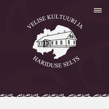
Avaleht
Aleksei Parnabas
Sillaotsa Talumuuseum
Mõisad
Külad
Koolid