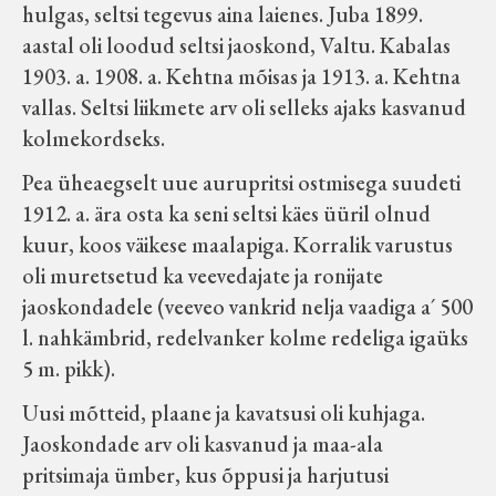
hulgas, seltsi tegevus aina laienes. Juba 1899.
aastal oli loodud seltsi jaoskond, Valtu. Kabalas
1903. a. 1908. a. Kehtna mõisas ja 1913. a. Kehtna
vallas. Seltsi liikmete arv oli selleks ajaks kasvanud
kolmekordseks.
Pea üheaegselt uue aurupritsi ostmisega suudeti
1912. a. ära osta ka seni seltsi käes üüril olnud
kuur, koos väikese maalapiga. Korralik varustus
oli muretsetud ka veevedajate ja ronijate
jaoskondadele (veeveo vankrid nelja vaadiga a´ 500
l. nahkämbrid, redelvanker kolme redeliga igaüks
5 m. pikk).
Uusi mõtteid, plaane ja kavatsusi oli kuhjaga.
Jaoskondade arv oli kasvanud ja maa-ala
pritsimaja ümber, kus õppusi ja harjutusi