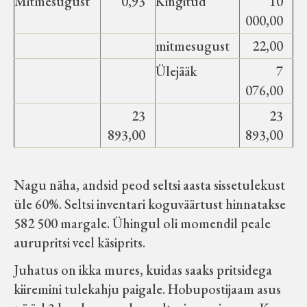
Mitmesugust
0,93
Kingitud
10
000,00
mitmesugust
22,00
Ülejääk
7
076,00
23
23
893,00
893,00
Nagu näha, andsid peod seltsi aasta sissetulekust
üle 60%. Seltsi inventari koguväärtust hinnatakse
582 500 margale. Ühingul oli momendil peale
aurupritsi veel käsiprits.
Juhatus on ikka mures, kuidas saaks pritsidega
kiiremini tulekahju paigale. Hobupostijaam asus