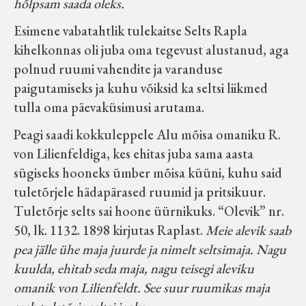
hõlpsam saada oleks.
Esimene vabatahtlik tulekaitse Selts Rapla
kihelkonnas oli juba oma tegevust alustanud, aga
polnud ruumi vahendite ja varanduse
paigutamiseks ja kuhu võiksid ka seltsi liikmed
tulla oma päevaküsimusi arutama.
Peagi saadi kokkuleppele Alu mõisa omaniku R.
von Lilienfeldiga, kes ehitas juba sama aasta
sügiseks hooneks ümber mõisa küüni, kuhu said
tuletõrjele hädapärased ruumid ja pritsikuur.
Tuletõrje selts sai hoone üürnikuks. “Olevik” nr.
50, lk. 1132. 1898 kirjutas Raplast.
Meie alevik saab
pea jälle ühe maja juurde ja nimelt seltsimaja. Nagu
kuulda, ehitab seda maja, nagu teisegi aleviku
omanik von Lilienfeldt. See suur ruumikas maja