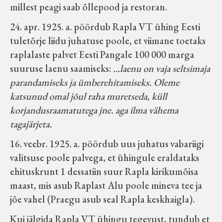
millest peagi saab õllepood ja restoran.
24. apr. 1925. a. pöördub Rapla VT ühing Eesti
tuletõrje liidu juhatuse poole, et viimane toetaks
raplalaste palvet Eesti Pangale 100 000 marga
suuruse laenu saamiseks:
…laenu on vaja seltsimaja
parandamiseks ja ümberehitamiseks. Oleme
katsunud omal jõul raha muretseda, küll
korjandusraamatutega jne. aga ilma vähema
tagajärjeta.
16. veebr. 1925. a. pöördub uus juhatus vabariigi
valitsuse poole palvega, et ühingule eraldataks
ehituskrunt 1 dessatiin suur Rapla kirikumõisa
maast, mis asub Raplast Alu poole mineva tee ja
jõe vahel (Praegu asub seal Rapla keskhaigla).
Kui jälgida Rapla VT ühingu tegevust, tundub et