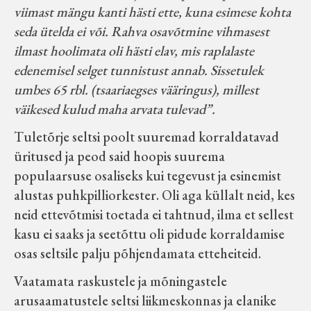
viimast mängu kanti hästi ette, kuna esimese kohta
seda ütelda ei või. Rahva osavõtmine vihmasest
ilmast hoolimata oli hästi elav, mis raplalaste
edenemisel selget tunnistust annab. Sissetulek
umbes 65 rbl. (tsaariaegses vääringus), millest
väikesed kulud maha arvata tulevad”.
Tuletõrje seltsi poolt suuremad korraldatavad
üritused ja peod said hoopis suurema
populaarsuse osaliseks kui tegevust ja esinemist
alustas puhkpilliorkester. Oli aga küllalt neid, kes
neid ettevõtmisi toetada ei tahtnud, ilma et sellest
kasu ei saaks ja seetõttu oli pidude korraldamise
osas seltsile palju põhjendamata etteheiteid.
Vaatamata raskustele ja mõningastele
arusaamatustele seltsi liikmeskonnas ja elanike