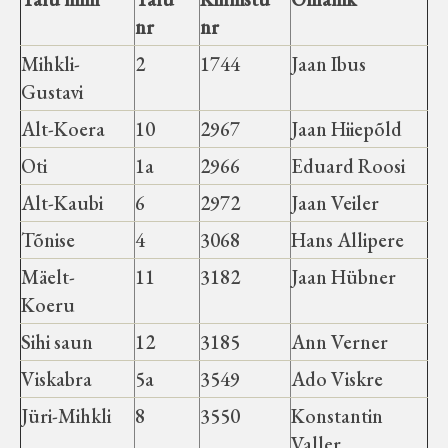
nr
nr
Mihkli-
2
1744
Jaan Ibus
Gustavi
Alt-Koera
10
2967
Jaan Hiiepõld
Oti
1a
2966
Eduard Roosi
Alt-Kaubi
6
2972
Jaan Veiler
Tõnise
4
3068
Hans Allipere
Mäelt-
11
3182
Jaan Hübner
Koeru
Sihi saun
12
3185
Ann Verner
Viskabra
5a
3549
Ado Viskre
Jüri-Mihkli
8
3550
Konstantin
Valler