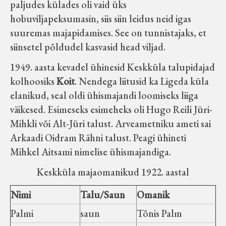
paljudes külades oli vaid üks
hobuviljapeksumasin, siis siin leidus neid igas
suuremas majapidamises. See on tunnistajaks, et
siinsetel põldudel kasvasid head viljad.
1949. aasta kevadel ühinesid Keskküla talupidajad
kolhoosiks
Koit
. Nendega liitusid ka Ligeda küla
elanikud, seal oldi ühismajandi loomiseks liiga
väikesed. Esimeseks esimeheks oli Hugo Reili Jüri-
Mihkli või Alt-Jüri talust. Arveametniku ameti sai
Arkaadi Oidram Rähni talust. Peagi ühineti
Mihkel Aitsami nimelise ühismajandiga.
Keskküla majaomanikud 1922. aastal
Nimi
Talu/Saun
Omanik
Palmi
saun
Tõnis Palm