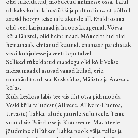
olid tükeldatud, mõõdetud mitmesse ossa. Talul
Velise kultuuri ja hariduse selts
oli kaks-kolm lahustükki ja polnud ime, et põllud
asusid hoopis teise talu akende all. Eraldi osana
Virtuaalnäitused
olid veel karjamaad ja hoopis kaugemal, Võeva
küla lähistel, olid heinamaad. Mõned talud olid
Otsi
heinamaale ehitanud küünid, enamasti pandi saak
siiski kuhjadesse ja veeti koju talvel.
Sellised tükeldatud maadega olid kõik Velise
Tagasiside
mõisa maadel asuvad vanad külad, eriti
omanäoline oli see Keskkülas, Mälistes ja Aravere
külas.
Küla keskosa läbiv tee viis üht otsa pidi mööda
Veski küla taludest (Allivere, Allivere-Uuetoa,
Urvaste) Tahka talude juurde Sulu teele. Teine
suund viis Päärdusse ja Konoverre. Maanteele
jõudmine oli lühem Tahka poole välja tulles ja