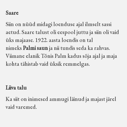
Saare
Siin on nüüd midagi loenduse ajal ilmselt sassi
aetud. Saare talust oli eespool juttu ja siin oli vaid
üks majaase. 1922. aasta loendis on tal
nimeks
Palmi saun
ja nii tundis seda ka rahvas.
Viimane elanik Tõnis Palm kadus sõja ajal ja maja
kohta tähistab vaid üksik remmelgas.
Liiva talu
Ka siit on inimesed ammugi läinud ja majast järel
vaid varemed.