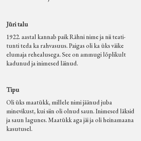
Jüri talu
1922. aastal kannab paik Rähni nime ja nii teati-
tunti teda ka rahvasuus. Paigas oli ka üks väike
elumaja rehealusega. See on ammugi lõplikult
kadunud ja inimesed läinud.
Tipu
Oli üks maatükk, millele nimi jäänud juba
minevikust, kui siin oli olnud saun. Inimesed läksid
ja saun lagunes. Maatükk aga jäi ja oli heinamaana
kasutusel.