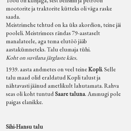
Tööd oli kuhjaga, sest bensiini ja petrooli
mootorite ja traktorite kütteks oli väga raske
saada.
Meistrimehe tehtud on ka üks akordion, teine jäi
pooleli. Meistrimees rändas 79-aastaselt
manalateele, aga tema elutöö jääb
aastakümneteks. Talu elumaja tühi.
Koht on suvilana järglaste käes.
1939. aasta andmetes on veel teine
Kopli
. Selle
talu maad olid eraldatud Kopli talust ja
nähtavasti jäänud ametlikult lahutamata. Rahva
seas oli koht tuntud
Saare taluna
. Ammugi pole
paigas elanikke.
Sihi-Hansu talu