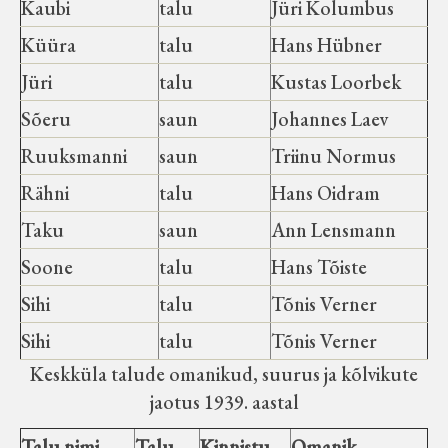
Kaubi
talu
Jüri Kolumbus
Küüra
talu
Hans Hübner
Jüri
talu
Kustas Loorbek
Sõeru
saun
Johannes Laev
Ruuksmanni
saun
Triinu Normus
Rähni
talu
Hans Oidram
Taku
saun
Ann Lensmann
Soone
talu
Hans Tõiste
Sihi
talu
Tõnis Verner
Sihi
talu
Tõnis Verner
Keskküla talude omanikud, suurus ja kõlvikute
jaotus 1939. aastal
Talu nimi
Talu
Kinnistu
Omanik