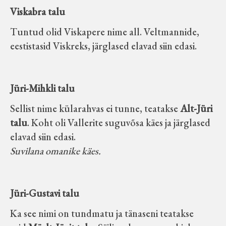
Viskabra talu
Tuntud olid Viskapere nime all. Veltmannide,
eestistasid Viskreks, järglased elavad siin edasi.
Jüri-Mihkli talu
Sellist nime külarahvas ei tunne, teatakse
Alt-Jüri
talu
. Koht oli Vallerite suguvõsa käes ja järglased
elavad siin edasi.
Suvilana omanike käes.
Jüri-Gustavi talu
Ka see nimi on tundmatu ja tänaseni teatakse