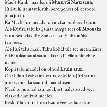
Mäelt-Kaubi maades oli
Musu või Naru saun
,
Jürist, hilisemast Kaubi peremehest oli eespool
juba juttu.
Ka Mäelt-Jüri maadel oli metsa pool teed saun.
Alt-Küüra talu karjamaa nurga sees oli
Moonaka
saun
, seal elas Jüri Sinikase isa, Velise mõisa
teomees.
Alt-Jüri talu maal, Taku kohal üle tee metsa ääres
oli
Ruuksmanni saun
, elas seal Triinu nimeline
naine.
Kopli talu maadel on olnud
Laulu saun
.
On säilinud rahvamälestus, et Mäelt-Jüri sauna
juures on ikka saadud maa-aluseid.
Need on mõned saunad, kust mälestused veel
värsked elanikud meeles.
Keskküla kohta tuleb lisada veel seda, et kui