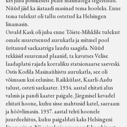
kes juba poisikesest peale masinatega tegelenud.
Nüüd jäid ka äiataadi masinad tema hooleks. Enne
tema tulekut oli tallu ostetud ka Helsingen
linamasin.
Osvald Kask oli juba enne Tõiste-Mihklile tulekut
omale muretsenud aurukatla ja mitmel pool
üritanud saekaatriga laudu saagida. Nüüd
tekkisid suuremad plaanid, ta kavatses Velise
laadaplatsi rajada korraliku statsionaarse saeveski.
Ostis Kodila Masinaühistu aurukatla, see oli
võimsam kui eelmine. Raikkülast, Kaarli-Aadu
talust, osteti saekaater. 1934. aastal ehitati alus
valmis ja pandi kaater paigale. Järgmisel kevadel
ehitati hoone, kuhu sisse mahtusid katel, saeraam
ja höövlimasin. 1937. aastal tehti hoonele
juurdeehitus, kuhu paigaldati kaks Helsingeni