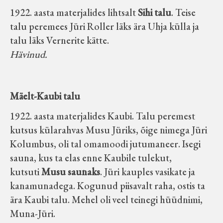
1922. aasta materjalides lihtsalt
Sihi talu
. Teise
talu peremees Jüri Roller läks ära Uhja külla ja
talu läks Vernerite kätte.
Hävinud.
Mäelt-Kaubi talu
1922. aasta materjalides Kaubi. Talu peremest
kutsus külarahvas Musu Jüriks, õige nimega Jüri
Kolumbus, oli tal omamoodi jutumaneer. Isegi
sauna, kus ta elas enne Kaubile tulekut,
kutsuti
Musu saunaks
. Jüri kauples vasikate ja
kanamunadega. Kogunud piisavalt raha, ostis ta
ära Kaubi talu. Mehel oli veel teinegi hüüdnimi,
Muna-Jüri.