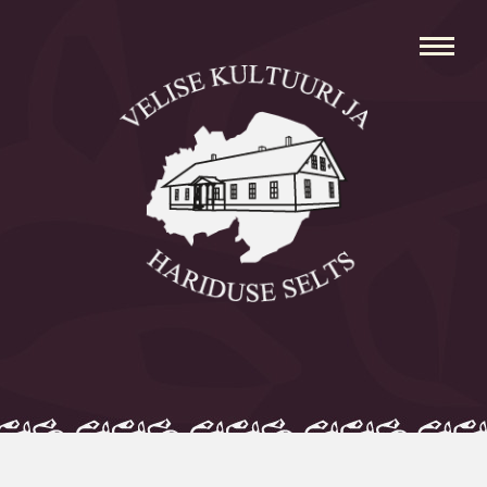
Avaleht
Aleksei Parnabas
Sillaotsa Talumuuseum
Mõisad
Külad
Koolid