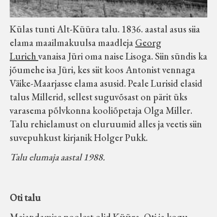
Külas tunti Alt-Küüra talu. 1836. aastal asus siia
elama maailmakuulsa maadleja
Georg
Lurich
vanaisa Jüri oma naise Lisoga. Siin sündis ka
jõumehe isa Jüri, kes siit koos Antonist vennaga
Väike-Maarjasse elama asusid. Peale Lurisid elasid
talus Millerid, sellest suguvõsast on pärit üks
varasema põlvkonna kooliõpetaja Olga Miller.
Talu rehielamust on eluruumid alles ja veetis siin
suvepuhkust kirjanik Holger Pukk.
Talu elumaja aastal 1988.
Oti talu