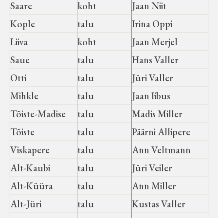
Saare
koht
Jaan Niit
Kople
talu
Irina Oppi
Liiva
koht
Jaan Merjel
Saue
talu
Hans Valler
Otti
talu
Jüri Valler
Mihkle
talu
Jaan Iibus
Tõiste-Madise
talu
Madis Miller
Tõiste
talu
Päärni Allipere
Viskapere
talu
Ann Veltmann
Alt-Kaubi
talu
Jüri Veiler
Alt-Küüra
talu
Ann Miller
Alt-Jüri
talu
Kustas Valler