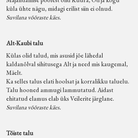
Majandamise poolest olid Küüra, Oti ja kogu
küla ühte nägu, midagi erilist siin ei olnud.
Suvilana võõraste käes.
Alt-Kaubi talu
Külas olid talud, mis asusid jõe lähedal
kaldanõlval sihitusega Alt ja need mis kaugemal,
Mäelt.
Ka selles talus elati hoolsat ja korralikku taluelu.
Talu hooned ammugi lammutatud. Aidast
ehitatud elamus elab üks Veilerite järglane.
Suvilana võõraste käes.
Tõiste talu