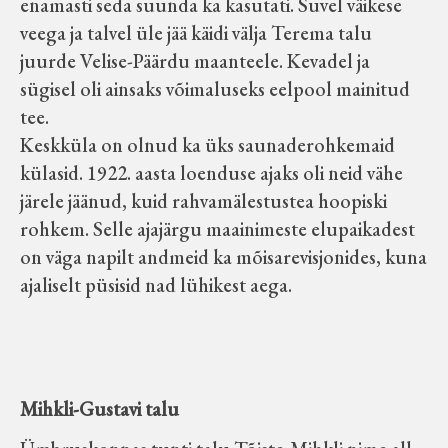
enamasti seda suunda ka kasutati. Suvel väikese
Koduleht on teoks saanud tänu Sillaotsa
veega ja talvel üle jää käidi välja Terema talu
Muuseumisõprade Seltsingu, Kohaliku
juurde Velise-Päärdu maanteele. Kevadel ja
Omaalgatuse Programmi ja Märjamaa
sügisel oli ainsaks võimaluseks eelpool mainitud
Vallavalitsuse abile.
tee.
Keskküla on olnud ka üks saunaderohkemaid
külasid. 1922. aasta loenduse ajaks oli neid vähe
järele jäänud, kuid rahvamälestustea hoopiski
rohkem. Selle ajajärgu maainimeste elupaikadest
on väga napilt andmeid ka mõisarevisjonides, kuna
ajaliselt püsisid nad lühikest aega.
Mihkli-Gustavi talu