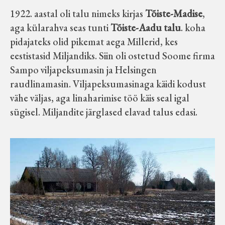
1922. aastal oli talu nimeks kirjas
Tõiste-Madise
,
aga külarahva seas tunti
Tõiste-Aadu talu
. koha
pidajateks olid pikemat aega Millerid, kes
eestistasid Miljandiks. Siin oli ostetud Soome firma
Sampo viljapeksumasin ja Helsingen
raudlinamasin. Viljapeksumasinaga käidi kodust
vähe väljas, aga linaharimise töö käis seal igal
sügisel. Miljandite järglased elavad talus edasi.