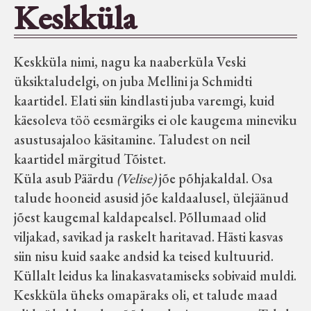
Keskküla
Seltsid-ühingud
Keskküla nimi, nagu ka naaberküla Veski
Aiandus
üksiktaludelgi, on juba Mellini ja Schmidti
kaartidel. Elati siin kindlasti juba varemgi, kuid
Tuletõrje
käesoleva töö eesmärgiks ei ole kaugema mineviku
asustusajaloo käsitamine. Taludest on neil
Õpperada
kaartidel märgitud Tõistet.
Küla asub Päärdu
(Velise)
jõe põhjakaldal. Osa
Muud koduloolist Velise mailt
talude hooneid asusid jõe kaldaalusel, ülejäänud
jõest kaugemal kaldapealsel. Põllumaad olid
viljakad, savikad ja raskelt haritavad. Hästi kasvas
Märjamaa ümbruse valdade
siin nisu kuid saake andsid ka teised kultuurid.
elanike nimekirjad seisuga
Küllalt leidus ka linakasvatamiseks sobivaid muldi.
15.12.1938
Keskküla üheks omapäraks oli, et talude maad