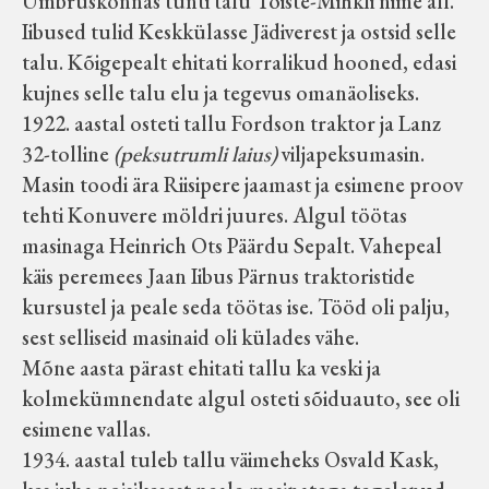
Ümbruskonnas tunti talu Tõiste-Mihkli nime all.
Iibused tulid Keskkülasse Jädiverest ja ostsid selle
talu. Kõigepealt ehitati korralikud hooned, edasi
kujnes selle talu elu ja tegevus omanäoliseks.
1922. aastal osteti tallu Fordson traktor ja Lanz
32-tolline
(peksutrumli laius)
viljapeksumasin.
Masin toodi ära Riisipere jaamast ja esimene proov
tehti Konuvere möldri juures. Algul töötas
masinaga Heinrich Ots Päärdu Sepalt. Vahepeal
käis peremees Jaan Iibus Pärnus traktoristide
kursustel ja peale seda töötas ise. Tööd oli palju,
sest selliseid masinaid oli külades vähe.
Mõne aasta pärast ehitati tallu ka veski ja
kolmekümnendate algul osteti sõiduauto, see oli
esimene vallas.
1934. aastal tuleb tallu väimeheks Osvald Kask,