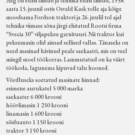
Aeg oli edasi läinud ja tehnika edasi läinud, 1938.
aasta 15. juunil ostis Osvald Kask tolle aja kõige
moodsama Fordson traktori ja 26. juulil tol ajal
tehnika viimase sõna järgi ehitatud Rootsi firma
“Svecia 30” viljapeksu garnituuri. Nii traktor kui
peksumasin olid ainsad sellised vallas. Tänaseks on
need masinad hävinud peale saekaatri, mis on veel
mingil moel töökorras. Lammutatud on ka väärt
töökoda, lagunema kipuvad talu hooned.
Võrdluseks soetatud masinate hinnad:
esimene aurukatel 5 000 marka
saekaater 6 000 krooni
höövlimasin 1 250 krooni
linamasin 1 600 krooni
sõiduauto 1 150 krooni
traktor 3 150 krooni