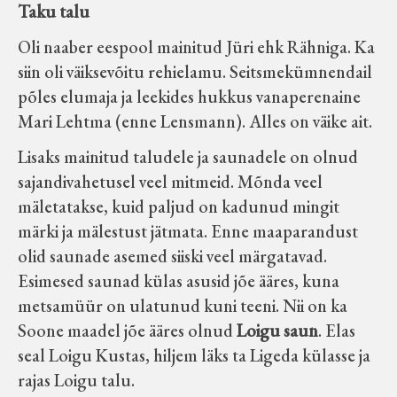
Taku talu
Oli naaber eespool mainitud Jüri ehk Rähniga. Ka
siin oli väiksevõitu rehielamu. Seitsmekümnendail
põles elumaja ja leekides hukkus vanaperenaine
Mari Lehtma (enne Lensmann). Alles on väike ait.
Lisaks mainitud taludele ja saunadele on olnud
sajandivahetusel veel mitmeid. Mõnda veel
mäletatakse, kuid paljud on kadunud mingit
märki ja mälestust jätmata. Enne maaparandust
olid saunade asemed siiski veel märgatavad.
Esimesed saunad külas asusid jõe ääres, kuna
metsamüür on ulatunud kuni teeni. Nii on ka
Soone maadel jõe ääres olnud
Loigu saun
. Elas
seal Loigu Kustas, hiljem läks ta Ligeda külasse ja
rajas Loigu talu.