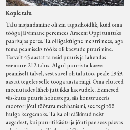
Kople talu
Talu majandamine oli siin tagasihoidlik, kuid oma
tööga jäi viimane peremees Arseeni Oppi tuntuks
paarisajas peres. Ta oli igakülgne meistrimees, aga
tema peamiseks tööks oli kaevude puurimine.
Tervelt 45 aastat ta neid puuris ja lahendas
veemure 212 talus. Algul puuris ta kaeve
peamiselt talvel, sest suvel oli talutöö, peale 1949.
aastat tegeles selle tööga aasta ringi. Oma eluteed
meenutades läheb jutt ikka kaevudele. Esimesed
viis-kuus puuris hobustega, siis konstrueeris
mootori jõul töötava mehhanismi, see tegi töö
hulga kergemaks. Ta isa oli rääkinud neist
aegadest, kui puuriti käsitsi ja jõuti pae sees päevas