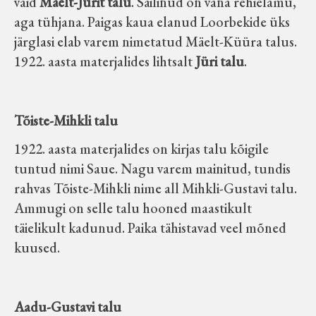
vaid
Mäelt-Jürit talu
. Säilinud on vana rehielamu,
aga tühjana. Paigas kaua elanud Loorbekide üks
järglasi elab varem nimetatud Mäelt-Küüra talus.
1922. aasta materjalides lihtsalt
Jüri talu
.
Tõiste-Mihkli talu
1922. aasta materjalides on kirjas talu kõigile
tuntud nimi Saue. Nagu varem mainitud, tundis
rahvas Tõiste-Mihkli nime all Mihkli-Gustavi talu.
Ammugi on selle talu hooned maastikult
täielikult kadunud. Paika tähistavad veel mõned
kuused.
Aadu-Gustavi talu