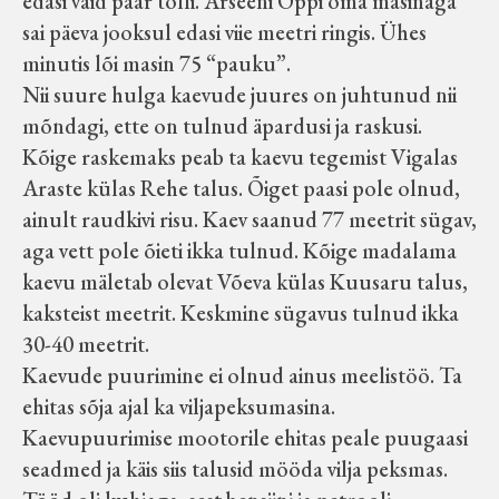
edasi vaid paar tolli. Arseeni Oppi oma masinaga
sai päeva jooksul edasi viie meetri ringis. Ühes
minutis lõi masin 75 “pauku”.
Nii suure hulga kaevude juures on juhtunud nii
mõndagi, ette on tulnud äpardusi ja raskusi.
Kõige raskemaks peab ta kaevu tegemist Vigalas
Araste külas Rehe talus. Õiget paasi pole olnud,
ainult raudkivi risu. Kaev saanud 77 meetrit sügav,
aga vett pole õieti ikka tulnud. Kõige madalama
kaevu mäletab olevat Võeva külas Kuusaru talus,
kaksteist meetrit. Keskmine sügavus tulnud ikka
30-40 meetrit.
Kaevude puurimine ei olnud ainus meelistöö. Ta
ehitas sõja ajal ka viljapeksumasina.
Kaevupuurimise mootorile ehitas peale puugaasi
seadmed ja käis siis talusid mööda vilja peksmas.