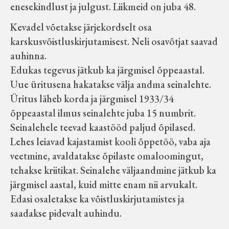
enesekindlust ja julgust. Liikmeid on juba 48.
Koduleht on teoks saanud tänu Sillaotsa
Kevadel võetakse järjekordselt osa
Muuseumisõprade Seltsingu, Kohaliku
karskusvõistluskirjutamisest. Neli osavõtjat saavad
Omaalgatuse Programmi ja Märjamaa
auhinna.
Vallavalitsuse abile.
Edukas tegevus jätkub ka järgmisel õppeaastal.
Uue üritusena hakatakse välja andma seinalehte.
Üritus läheb korda ja järgmisel 1933/34
õppeaastal ilmus seinalehte juba 15 numbrit.
Seinalehele teevad kaastööd paljud õpilased.
Lehes leiavad kajastamist kooli õppetöö, vaba aja
veetmine, avaldatakse õpilaste omaloomingut,
tehakse kriitikat. Seinalehe väljaandmine jätkub ka
järgmisel aastal, kuid mitte enam nii arvukalt.
Edasi osaletakse ka võistluskirjutamistes ja
saadakse pidevalt auhindu.