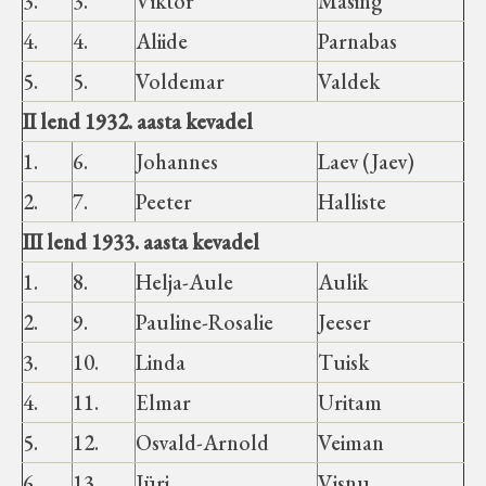
3.
3.
Viktor
Masing
4.
4.
Aliide
Parnabas
5.
5.
Voldemar
Valdek
II lend 1932. aasta kevadel
1.
6.
Johannes
Laev (Jaev)
2.
7.
Peeter
Halliste
III lend 1933. aasta kevadel
1.
8.
Helja-Aule
Aulik
2.
9.
Pauline-Rosalie
Jeeser
3.
10.
Linda
Tuisk
4.
11.
Elmar
Uritam
5.
12.
Osvald-Arnold
Veiman
6.
13.
Jüri
Visnu