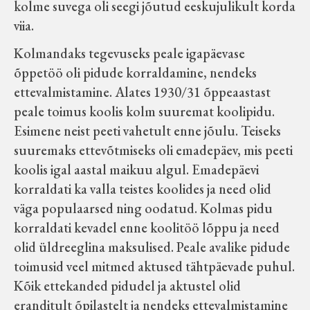
kolme suvega oli seegi jõutud eeskujulikult korda
viia.
Kolmandaks tegevuseks peale igapäevase
õppetöö oli pidude korraldamine, nendeks
ettevalmistamine. Alates 1930/31 õppeaastast
peale toimus koolis kolm suuremat koolipidu.
Esimene neist peeti vahetult enne jõulu. Teiseks
suuremaks ettevõtmiseks oli emadepäev, mis peeti
koolis igal aastal maikuu algul. Emadepäevi
korraldati ka valla teistes koolides ja need olid
väga populaarsed ning oodatud. Kolmas pidu
korraldati kevadel enne koolitöö lõppu ja need
olid üldreeglina maksulised. Peale avalike pidude
toimusid veel mitmed aktused tähtpäevade puhul.
Kõik ettekanded pidudel ja aktustel olid
eranditult õpilastelt ja nendeks ettevalmistamine