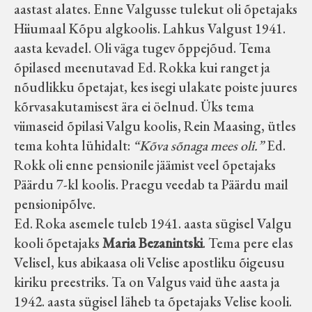
aastast alates. Enne Valgusse tulekut oli õpetajaks
Hiiumaal Kõpu algkoolis. Lahkus Valgust 1941.
aasta kevadel. Oli väga tugev õppejõud. Tema
õpilased meenutavad Ed. Rokka kui ranget ja
nõudlikku õpetajat, kes isegi ulakate poiste juures
kõrvasakutamisest ära ei öelnud. Üks tema
viimaseid õpilasi Valgu koolis, Rein Maasing, ütles
tema kohta lühidalt:
“Kõva sõnaga mees oli.”
Ed.
Rokk oli enne pensionile jäämist veel õpetajaks
Päärdu 7-kl koolis. Praegu veedab ta Päärdu mail
pensionipõlve.
Ed. Roka asemele tuleb 1941. aasta sügisel Valgu
kooli õpetajaks
Maria Bezanintski
. Tema pere elas
Velisel, kus abikaasa oli Velise apostliku õigeusu
kiriku preestriks. Ta on Valgus vaid ühe aasta ja
1942. aasta sügisel läheb ta õpetajaks Velise kooli.