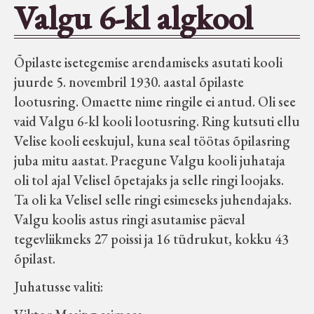
Valgu 6-kl algkool
Seltsid-ühingud
Õpilaste isetegemise arendamiseks asutati kooli
Aiandus
juurde 5. novembril 1930. aastal õpilaste
lootusring. Omaette nime ringile ei antud. Oli see
Tuletõrje
vaid Valgu 6-kl kooli lootusring. Ring kutsuti ellu
Velise kooli eeskujul, kuna seal töötas õpilasring
Õpperada
juba mitu aastat. Praegune Valgu kooli juhataja
oli tol ajal Velisel õpetajaks ja selle ringi loojaks.
Muud koduloolist Velise mailt
Ta oli ka Velisel selle ringi esimeseks juhendajaks.
Valgu koolis astus ringi asutamise päeval
tegevliikmeks 27 poissi ja 16 tüdrukut, kokku 43
Märjamaa ümbruse valdade
õpilast.
elanike nimekirjad seisuga
15.12.1938
Juhatusse valiti: