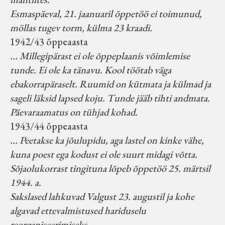
Esmaspäeval, 21. jaanuaril õppetöö ei toimunud,
möllas tugev torm, külma 23 kraadi.
1942/43 õppeaasta
... Millegipärast ei ole õppeplaanis võimlemise
tunde. Ei ole ka tänavu. Kool töötab väga
ebakorrapäraselt. Ruumid on kütmata ja külmad ja
sageli läksid lapsed koju. Tunde jääb tihti andmata.
Päevaraamatus on tühjad kohad.
1943/44 õppeaasta
... Peetakse ka jõulupidu, aga lastel on kinke vähe,
kuna poest ega kodust ei ole suurt midagi võtta.
Sõjaolukorrast tingituna lõpeb õppetöö 25. märtsil
1944. a.
Sakslased lahkuvad Valgust 23. augustil ja kohe
algavad ettevalmistused hariduselu
reorganiseerimiseks.