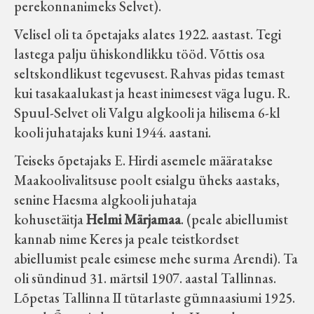
perekonnanimeks Selvet).
Velisel oli ta õpetajaks alates 1922. aastast. Tegi
lastega palju ühiskondlikku tööd. Võttis osa
seltskondlikust tegevusest. Rahvas pidas temast
kui tasakaalukast ja heast inimesest väga lugu. R.
Spuul-Selvet oli Valgu algkooli ja hilisema 6-kl
kooli juhatajaks kuni 1944. aastani.
Teiseks õpetajaks E. Hirdi asemele määratakse
Maakoolivalitsuse poolt esialgu üheks aastaks,
senine Haesma algkooli juhataja
kohusetäitja
Helmi Märjamaa
. (peale abiellumist
kannab nime Keres ja peale teistkordset
abiellumist peale esimese mehe surma Arendi). Ta
oli sündinud 31. märtsil 1907. aastal Tallinnas.
Lõpetas Tallinna II tütarlaste gümnaasiumi 1925.