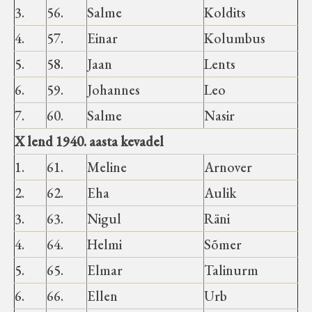
3.
56.
Salme
Koldits
4.
57.
Einar
Kolumbus
5.
58.
Jaan
Lents
6.
59.
Johannes
Leo
7.
60.
Salme
Nasir
X lend 1940. aasta kevadel
1.
61.
Meline
Arnover
2.
62.
Eha
Aulik
3.
63.
Nigul
Räni
4.
64.
Helmi
Sõmer
5.
65.
Elmar
Talinurm
6.
66.
Ellen
Urb