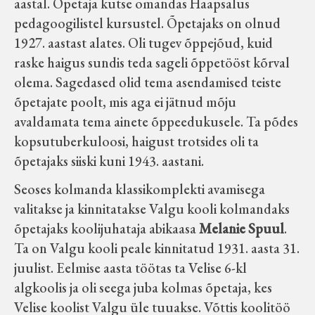
aastal. Õpetaja kutse omandas Haapsalus
pedagoogilistel kursustel. Õpetajaks on olnud
1927. aastast alates. Oli tugev õppejõud, kuid
raske haigus sundis teda sageli õppetööst kõrval
olema. Sagedased olid tema asendamised teiste
õpetajate poolt, mis aga ei jätnud mõju
avaldamata tema ainete õppeedukusele. Ta põdes
kopsutuberkuloosi, haigust trotsides oli ta
õpetajaks siiski kuni 1943. aastani.
Seoses kolmanda klassikomplekti avamisega
valitakse ja kinnitatakse Valgu kooli kolmandaks
õpetajaks koolijuhataja abikaasa
Melanie Spuul
.
Ta on Valgu kooli peale kinnitatud 1931. aasta 31.
juulist. Eelmise aasta töötas ta Velise 6-kl
algkoolis ja oli seega juba kolmas õpetaja, kes
Velise koolist Valgu üle tuuakse. Võttis koolitöö