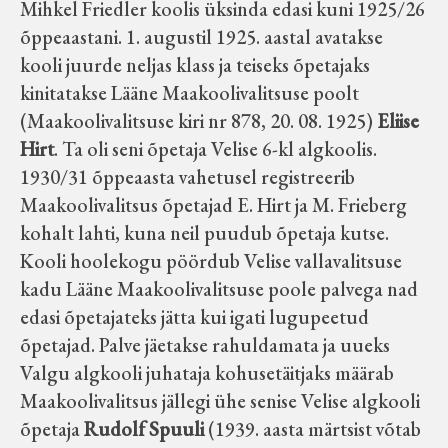
Mihkel Friedler koolis üksinda edasi kuni 1925/26
õppeaastani. 1. augustil 1925. aastal avatakse
kooli juurde neljas klass ja teiseks õpetajaks
kinitatakse Lääne Maakoolivalitsuse poolt
(Maakoolivalitsuse kiri nr 878, 20. 08. 1925)
Eliise
Hirt
. Ta oli seni õpetaja Velise 6-kl algkoolis.
1930/31 õppeaasta vahetusel registreerib
Maakoolivalitsus õpetajad E. Hirt ja M. Frieberg
kohalt lahti, kuna neil puudub õpetaja kutse.
Kooli hoolekogu pöördub Velise vallavalitsuse
kadu Lääne Maakoolivalitsuse poole palvega nad
edasi õpetajateks jätta kui igati lugupeetud
õpetajad. Palve jäetakse rahuldamata ja uueks
Valgu algkooli juhataja kohusetäitjaks määrab
Maakoolivalitsus jällegi ühe senise Velise algkooli
õpetaja
Rudolf Spuuli
(1939. aasta märtsist võtab