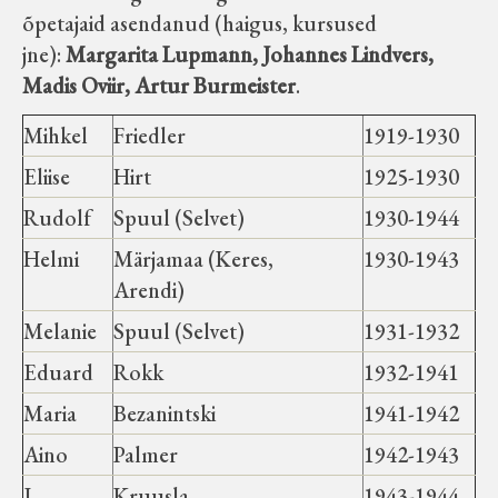
õpetajaid asendanud (haigus, kursused
jne):
Margarita Lupmann, Johannes Lindvers,
Madis Oviir, Artur Burmeister
.
Mihkel
Friedler
1919-1930
Eliise
Hirt
1925-1930
Rudolf
Spuul (Selvet)
1930-1944
Helmi
Märjamaa (Keres,
1930-1943
Arendi)
Melanie
Spuul (Selvet)
1931-1932
Eduard
Rokk
1932-1941
Maria
Bezanintski
1941-1942
Aino
Palmer
1942-1943
J.
Kruusla
1943-1944