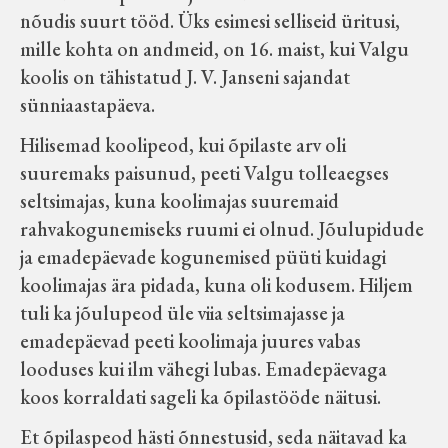
nõudis suurt tööd. Üks esimesi selliseid üritusi,
mille kohta on andmeid, on 16. maist, kui Valgu
koolis on tähistatud J. V. Janseni sajandat
sünniaastapäeva.
Hilisemad koolipeod, kui õpilaste arv oli
suuremaks paisunud, peeti Valgu tolleaegses
seltsimajas, kuna koolimajas suuremaid
rahvakogunemiseks ruumi ei olnud. Jõulupidude
ja emadepäevade kogunemised püüti kuidagi
koolimajas ära pidada, kuna oli kodusem. Hiljem
tuli ka jõulupeod üle viia seltsimajasse ja
emadepäevad peeti koolimaja juures vabas
looduses kui ilm vähegi lubas. Emadepäevaga
koos korraldati sageli ka õpilastööde näitusi.
Et õpilaspeod hästi õnnestusid, seda näitavad ka