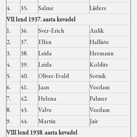
4.
35.
Salme
Liiders
VII lend 1937. aasta kevadel
1.
36.
Sver-Erich
Aulik
2.
37.
Ellen
Halliste
3.
38.
Leida
Hermann
4.
39.
Leida
Koldits
5.
40.
Oliver-Evald
Sotnik
6.
41.
Jaan
Veedam
7.
42.
Helena
Palmer
8.
43.
Valve
Veedam
9.
44.
Martin
Jair
VIII lend 1938. aasta kevadel