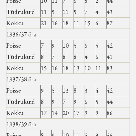
Poisse
10
11
7
6
8
2
44
Tüdrukuid
11
5
11
5
7
4
43
Kokku
21
16
18
11
15
6
87
1936/37 õ-a
Poisse
7
9
10
5
6
5
42
Tüdrukuid
8
7
8
8
4
6
41
Kokku
15
16
18
13
10
11
83
1937/38 õ-a
Poisse
9
5
13
8
3
4
42
Tüdrukuid
8
9
7
9
6
5
44
Kokku
17
14
20
17
9
9
86
1938/39 õ-a
Poisse
8
9
10
11
5
3
46