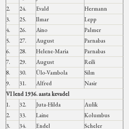
2.
24.
Evald
Hermann
3.
25.
Ilmar
Lepp
4.
26.
Aino
Palmer
5.
27.
August
Parnabas
6.
28.
Helene-Maria
Parnabas
7.
29.
August
Reili
8.
30.
Ülo-Vambola
Silm
9.
31.
Alfred
Nasir
VI lend 1936. aasta kevadel
1.
32.
Juta-Hilda
Aulik
2.
33.
Laine
Kolumbus
3.
34.
Endel
Scheler