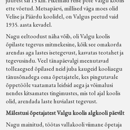
juurest sai 15 km. Pikemaid reise pole Valgu koolis
ette võetud. Metsapäevi, millised väga moes olid
Velise ja Päärdu koolidel, on Valgus peetud vaid
1935. aasta kevadel.
Nagu eeltoodust näha võib, oli Valgu koolis
õpilaste tegevus mitmekesine, kõik see omakorda
arendas aga lastes isetegevust, kasvatas teotahet ja
tegevusindu. Veel tänapäevalgi meenutavad
tolleaegsed õpilased neid juba kaugeid kooliaegu
tänusõnadega oma õpetajatele, kes pingutavale
õppetööle vaatamata leidsid aega ja võimalusi
nendes kitsamates tingimustes, mis tol ajal koolis
olid, arendada laste huvialast tegevust.
Mälestusi õpetajatest Valgu koolis algkooli päevilt
Nagu mainitud, töötas vallakooli viimane õpetaja