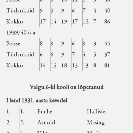
Tüdrukuid
9
5
9
6
7
4
40
Kokku
17
14
19
17
12
7
86
1939/40 õ-a
Poisse
8
9
9
6
9
3
44
Tüdrukuid
6
6
9
7
4
5
37
Kokku
14
15
18
13
13
8
81
Valgu 6-kl kooli on lõpetanud
I lend 1931. aasta kevadel
1.
1.
Emilie
Halliste
2.
2.
Arnold
Masing