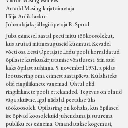
Viktor Masing esimees
Velise kultuuri ja hariduse selts
Arnold Masing kirjatoimetaja
Hilja Aulik laekur
Virtuaalnäitused
Juhendajaks jällegi õpetaja R. Spuul.
Juba esimesel aastal peeti mitu töökoosolekut,
Otsi
kus arutati mitmesuguseid küsimusi. Kevadel
võeti osa Eesti Õpetajate Liidu poolt korraldatud
Tagasiside
õpilaste karskuskirjutamise võistlusest. Siin said
kaks õpilast auhinna. 5. novembril 1931. a pidas
lootusering oma esimest aastapäeva. Külalisteks
olid ringiliikmete vanemad. Õhtul olid
ringiliikmete poolt ettekanded. Tegevus on olnud
väga aktiivne. Igal nädalal peetakse üks
töökoosolek. Õpilasring on kohaks, kus õpilased
ise õpivad koosolekuid juhendama ja suurema
publiku ees esinema. Omandatakse kogemusi,