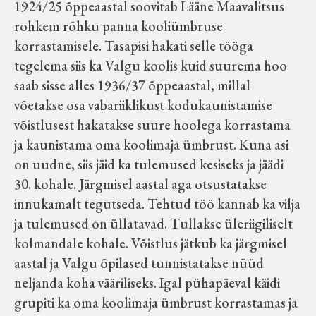
1924/25 õppeaastal soovitab Lääne Maavalitsus
rohkem rõhku panna kooliümbruse
korrastamisele. Tasapisi hakati selle tööga
tegelema siis ka Valgu koolis kuid suurema hoo
saab sisse alles 1936/37 õppeaastal, millal
võetakse osa vabariiklikust kodukaunistamise
võistlusest hakatakse suure hoolega korrastama
ja kaunistama oma koolimaja ümbrust. Kuna asi
on uudne, siis jäid ka tulemused kesiseks ja jäädi
30. kohale. Järgmisel aastal aga otsustatakse
innukamalt tegutseda. Tehtud töö kannab ka vilja
ja tulemused on üllatavad. Tullakse üleriigiliselt
kolmandale kohale. Võistlus jätkub ka järgmisel
aastal ja Valgu õpilased tunnistatakse nüüd
neljanda koha vääriliseks. Igal pühapäeval käidi
grupiti ka oma koolimaja ümbrust korrastamas ja