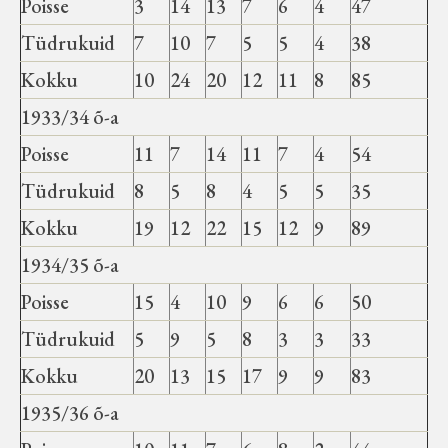
Poisse
3
14
13
7
6
4
47
Tüdrukuid
7
10
7
5
5
4
38
Kokku
10
24
20
12
11
8
85
1933/34 õ-a
Poisse
11
7
14
11
7
4
54
Tüdrukuid
8
5
8
4
5
5
35
Kokku
19
12
22
15
12
9
89
1934/35 õ-a
Poisse
15
4
10
9
6
6
50
Tüdrukuid
5
9
5
8
3
3
33
Kokku
20
13
15
17
9
9
83
1935/36 õ-a