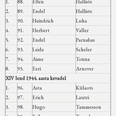
1.
88.
Ellen
Halliste
2.
89.
Endel
Halliste
3.
90.
Heindrich
Luha
4.
91.
Herbert
Valler
5.
92.
Endel
Parnabas
6.
93.
Leida
Scheler
7.
94.
Aime
Tonna
8.
95.
Eeri
Arnover
XIV lend 1944. aasta kevadel
1.
96.
Asta
Külaots
2.
97.
Erich
Lautri
3.
98.
Hugo
Tammesson