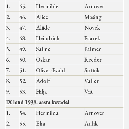
1.
45.
Hermilde
Arnover
2.
46.
Alice
Masing
3.
47.
Aliide
Novek
4.
48.
Heindrich
Paarek
5.
49.
Salme
Palmer
6.
50.
Oskar
Reeder
7.
51.
Oliver-Evald
Sotnik
8.
52.
Adolf
Valler
9.
53.
Hilja
Viit
IX lend 1939. aasta kevadel
1.
54.
Hermilda
Arnover
2.
55.
Eha
Aulik