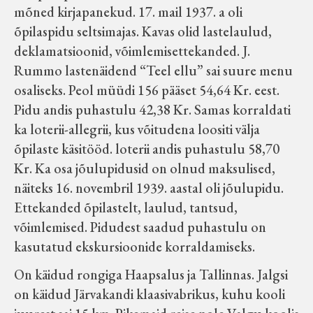
mõned kirjapanekud. 17. mail 1937. a oli
õpilaspidu seltsimajas. Kavas olid lastelaulud,
deklamatsioonid, võimlemisettekanded. J.
Rummo lastenäidend “Teel ellu” sai suure menu
osaliseks. Peol müüdi 156 pääset 54,64 Kr. eest.
Pidu andis puhastulu 42,38 Kr. Samas korraldati
ka loterii-allegrii, kus võitudena loositi välja
õpilaste käsitööd. loterii andis puhastulu 58,70
Kr. Ka osa jõulupidusid on olnud maksulised,
näiteks 16. novembril 1939. aastal oli jõulupidu.
Ettekanded õpilastelt, laulud, tantsud,
võimlemised. Pidudest saadud puhastulu on
kasutatud ekskursioonide korraldamiseks.
On käidud rongiga Haapsalus ja Tallinnas. Jalgsi
on käidud Järvakandi klaasivabrikus, kuhu kooli