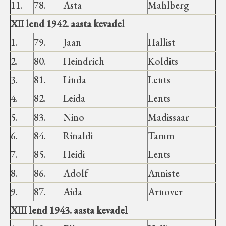
11.
78.
Asta
Mahlberg
XII lend 1942. aasta kevadel
1.
79.
Jaan
Hallist
2.
80.
Heindrich
Koldits
3.
81.
Linda
Lents
4.
82.
Leida
Lents
5.
83.
Nino
Madissaar
6.
84.
Rinaldi
Tamm
7.
85.
Heidi
Lents
8.
86.
Adolf
Anniste
9.
87.
Aida
Arnover
XIII lend 1943. aasta kevadel