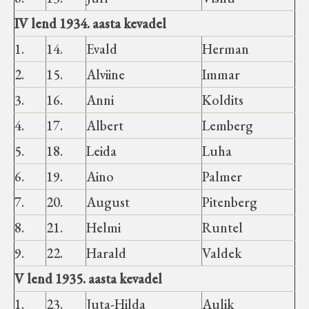
IV lend 1934. aasta kevadel
1.
14.
Evald
Herman
2.
15.
Alviine
Immar
3.
16.
Anni
Koldits
4.
17.
Albert
Lemberg
5.
18.
Leida
Luha
6.
19.
Aino
Palmer
7.
20.
August
Pitenberg
8.
21.
Helmi
Runtel
9.
22.
Harald
Valdek
V lend 1935. aasta kevadel
1.
23.
Juta-Hilda
Aulik