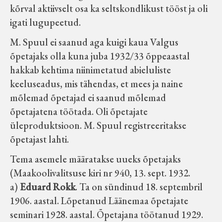
kõrval aktiivselt osa ka seltskondlikust tööst ja oli
igati lugupeetud.
M. Spuul ei saanud aga kuigi kaua Valgus
õpetajaks olla kuna juba 1932/33 õppeaastal
hakkab kehtima niinimetatud abieluliste
keeluseadus, mis tähendas, et mees ja naine
mõlemad õpetajad ei saanud mõlemad
õpetajatena töötada. Oli õpetajate
üleproduktsioon. M. Spuul registreeritakse
õpetajast lahti.
Tema asemele määratakse uueks õpetajaks
(Maakoolivalitsuse kiri nr 940, 13. sept. 1932.
a)
Eduard Rokk
. Ta on sündinud 18. septembril
1906. aastal. Lõpetanud Läänemaa õpetajate
seminari 1928. aastal. Õpetajana töötanud 1929.