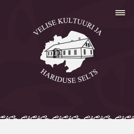
Avaleht
Aleksei Parnabas
Sillaotsa Talumuuseum
Mõisad
Külad
Koolid