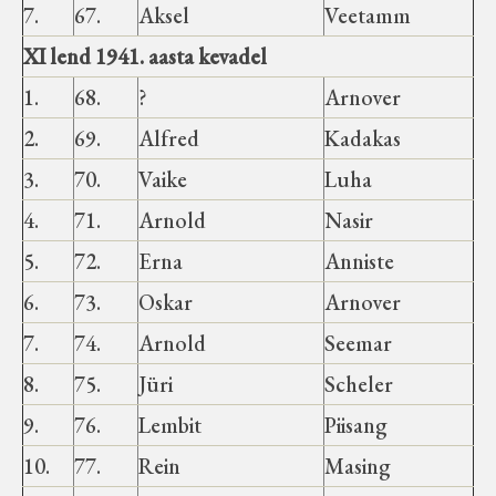
7.
67.
Aksel
Veetamm
XI lend 1941. aasta kevadel
1.
68.
?
Arnover
2.
69.
Alfred
Kadakas
3.
70.
Vaike
Luha
4.
71.
Arnold
Nasir
5.
72.
Erna
Anniste
6.
73.
Oskar
Arnover
7.
74.
Arnold
Seemar
8.
75.
Jüri
Scheler
9.
76.
Lembit
Piisang
10.
77.
Rein
Masing