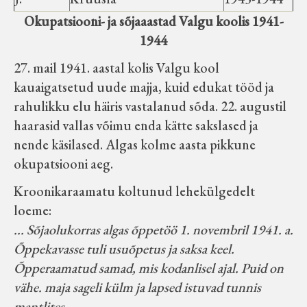
Okupatsiooni- ja sõjaaastad Valgu koolis 1941-
1944
27. mail 1941. aastal kolis Valgu kool
kauaigatsetud uude majja, kuid edukat tööd ja
rahulikku elu häiris vastalanud sõda. 22. augustil
haarasid vallas võimu enda kätte sakslased ja
nende käsilased. Algas kolme aasta pikkune
okupatsiooni aeg.
Kroonikaraamatu koltunud lehekülgedelt
loeme:
... Sõjaolukorras algas õppetöö 1. novembril 1941. a.
Õppekavasse tuli usuõpetus ja saksa keel.
Õpperaamatud samad, mis kodanlisel ajal. Puid on
vähe. maja sageli külm ja lapsed istuvad tunnis
mantlites.