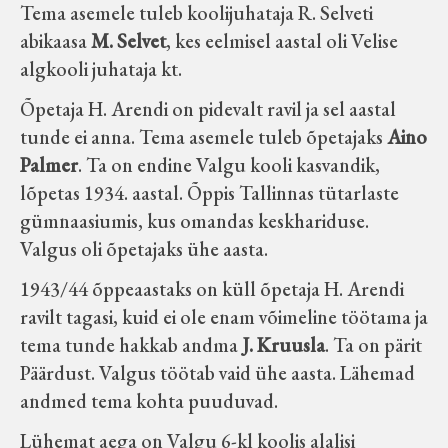
Tema asemele tuleb koolijuhataja R. Selveti
abikaasa
M. Selvet
, kes eelmisel aastal oli Velise
algkooli juhataja kt.
Õpetaja H. Arendi on pidevalt ravil ja sel aastal
tunde ei anna. Tema asemele tuleb õpetajaks
Aino
Palmer
. Ta on endine Valgu kooli kasvandik,
lõpetas 1934. aastal. Õppis Tallinnas tütarlaste
gümnaasiumis, kus omandas keskhariduse.
Valgus oli õpetajaks ühe aasta.
1943/44 õppeaastaks on küll õpetaja H. Arendi
ravilt tagasi, kuid ei ole enam võimeline töötama ja
tema tunde hakkab andma
J. Kruusla
. Ta on pärit
Päärdust. Valgus töötab vaid ühe aasta. Lähemad
andmed tema kohta puuduvad.
Lühemat aega on Valgu 6-kl koolis alalisi