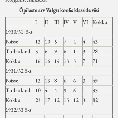
Õpilaste arv Valgu koolis klasside viisi
I
II
III
IV
V
VI
Kokku
1930/31. õ-a
Poisse
13
10
5
7
4
4
43
Tüdrukuid
3
6
9
6
1
3
28
Kokku
16
16
14
13
5
7
71
1931/32 õ-a
Poisse
13
13
8
6
6
3
49
Tüdrukuid
10
4
4
9
6
-
33
Kokku
23
17
12
15
12
3
82
1932/33 õ-a