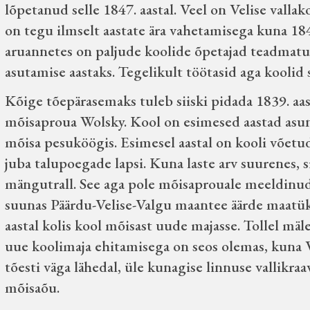
lõpetanud selle 1847. aastal. Veel on Velise valla
on tegu ilmselt aastate ära vahetamisega kuna 1842
aruannetes on paljude koolide õpetajad teadmatu
asutamise aastaks. Tegelikult töötasid aga koolid sa
Kõige tõepärasemaks tuleb siiski pidada 1839. aas
mõisaproua Wolsky. Kool on esimesed aastad asu
mõisa pesuköögis. Esimesel aastal on kooli võetud 
juba talupoegade lapsi. Kuna laste arv suurenes, si
mängutrall. See aga pole mõisaprouale meeldinud
suunas Päärdu-Velise-Valgu maantee äärde maatüki
aastal kolis kool mõisast uude majasse. Tollel mä
uue koolimaja ehitamisega on seos olemas, kuna 
tõesti väga lähedal, üle kunagise linnuse vallikr
mõisaõu.