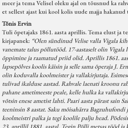
meer ja tema Velisel oleku ajal on tõusnud ka ra
et sellest ajast kui kool kolis uude majja hakanud
Tõnis Ervin
Tuli õpetajaks 1861. aasta aprillis. Tema elust ja 
kirjapanek:
“Olen sündinud Velise valla Vigala kihe
vanemate talus põllutööd. 17-aastaselt olin Vigala l
õppimine ja raamatud priid olid. Aprillis 1861. aas
lapsepõlves koolis käisin ja selle sama õperaja J. E
olin koduvalla koolmeister ja vallakirjutaja. Esimes
tulivad ikalduse aastad. Rahvale laenati kroonu rah
pahane ametimeeste peale, kelle hulka ka vallakirju
võtsin enese ametist lahti. Paari aasta pärast sain Sa
teeninsin 8 aastat. Saku mõisahärra Bagzuhufondi j
koolmeistri palka ja tegi koolile palju head. Põdesi
23. aprillil 1881. aastal. Tegin Põlli metsas tööd j