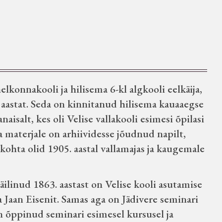
helkonnakooli ja hilisema 6-kl algkooli eelkäija,
. aastat. Seda on kinnitanud hilisema kauaaegse
isalt, kes oli Velise vallakooli esimesi õpilasi
ja materjale on arhiividesse jõudnud napilt,
ohta olid 1905. aastal vallamajas ja kaugemale
säilinud 1863. aastast on Velise kooli asutamise
a Jaan Eisenit. Samas aga on Jädivere seminari
n õppinud seminari esimesel kursusel ja