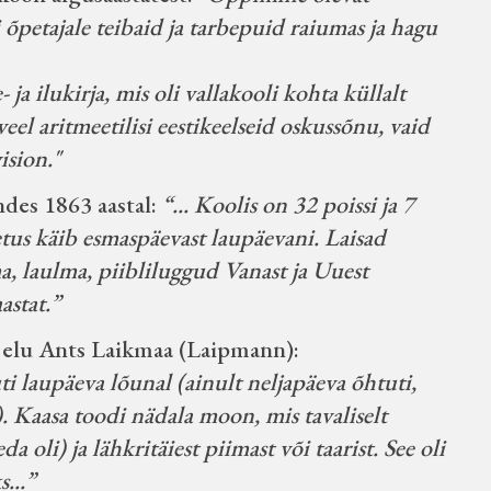
 õpetajale teibaid ja tarbepuid raiumas ja hagu
a ilukirja, mis oli vallakooli kohta küllalt
veel aritmeetilisi eestikeelseid oskussõnu, vaid
ision."
ndes 1863 aastal:
“... Koolis on 32 poissi ja 7
petus käib esmaspäevast laupäevani. Laisad
a, laulma, piibliluggud Vanast ja Uuest
astat.”
i elu Ants Laikmaa (Laipmann):
i laupäeva lõunal (ainult neljapäeva õhtuti,
). Kaasa toodi nädala moon, mis tavaliselt
eda oli) ja lähkritäiest piimast või taarist. See oli
...”