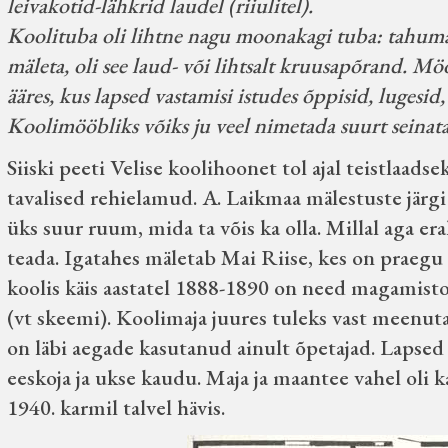
leivakotid-lähkrid laudel (riiulitel).
Koolituba oli lihtne nagu moonakagi tuba: tahumat
mäleta, oli see laud- või lihtsalt kruusapõrand. Mö
ääres, kus lapsed vastamisi istudes õppisid, lugesid, 
Koolimööbliks võiks ju veel nimetada suurt seinatahv
Siiski peeti Velise koolihoonet tol ajal teistlaads
tavalised rehielamud. A. Laikmaa mälestuste järgi
üks suur ruum, mida ta võis ka olla. Millal aga er
teada. Igatahes mäletab Mai Riise, kes on praegu 9
koolis käis aastatel 1888-1890 on need magamistoa
(vt skeemi). Koolimaja juures tuleks vast meenuta
on läbi aegade kasutanud ainult õpetajad. Lapsed 
eeskoja ja ukse kaudu. Maja ja maantee vahel oli k
1940. karmil talvel hävis.