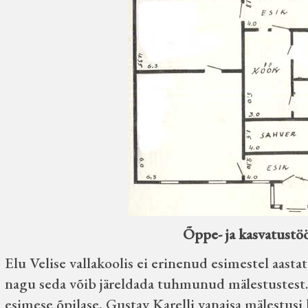
Õppe- ja kasvatustöö
Elu Velise vallakoolis ei erinenud esimestel aastat
nagu seda võib järeldada tuhmunud mälestustest.
esimese õpilase, Gustav Karelli vanaisa mälestusi 