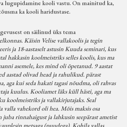
hva lugupidamine kooli vastu. On mainitud ka,
 tõusma ka kooli haridustase.
tegevusest on säilinud üks tema
lkonnas. Käisin Velise vallakoolis ja tegin
eeris ja 18-aastaselt astusin Kuuda seminari, kus
tal hakkasin koolmeistriks selles koolis, kus ma
rmanni asemele, kes mind oli õpetanud. 9 aastat
ed aastad olivad head ja rahulikud. pärast
a, aga kui seda hakati tagasi nõudma, oli rahvas
taja kuulus. Kooliamet läks küll hästi, aga ma
ku koolmeistriks ja vallakirjutajaks. Seal
a valla vahekord oli hea. Mõis maksis osa
n juba rinnahaigust ja lahkusin seepärast ametist
a kauplesin metsaga (puudega). Kohila vallas