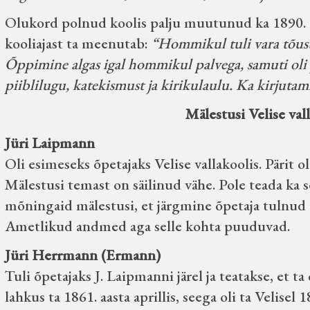
Olukord polnud koolis palju muutunud ka 1890. a
kooliajast ta meenutab:
“Hommikul tuli vara tõusta
Õppimine algas igal hommikul palvega, samuti oli
piiblilugu, katekismust ja kirikulaulu. Ka kirjutam
Mälestusi Velise val
Jüri Laipmann
Oli esimeseks õpetajaks Velise vallakoolis. Pärit 
Mälestusi temast on säilinud vähe. Pole teada ka s
mõningaid mälestusi, et järgmine õpetaja tulnud 1
Ametlikud andmed aga selle kohta puuduvad.
Jüri Herrmann (Ermann)
Tuli õpetajaks J. Laipmanni järel ja teatakse, et ta
lahkus ta 1861. aasta aprillis, seega oli ta Velise