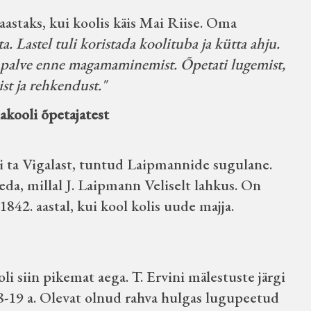
astaks, kui koolis käis Mai Riise. Oma
. Lastel tuli koristada koolituba ja kütta ahju.
 palve enne magamaminemist. Õpetati lugemist,
ist ja rehkendust."
lakooli õpetajatest
oli ta Vigalast, tuntud Laipmannide sugulane.
eda, millal J. Laipmann Veliselt lahkus. On
842. aastal, kui kool kolis uude majja.
 oli siin pikemat aega. T. Ervini mälestuste järgi
l 18-19 a. Olevat olnud rahva hulgas lugupeetud