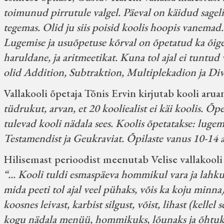
toimunud pirrutule valgel. Päeval on käidud sageli
tegemas. Olid ju siis poisid koolis hoopis vanemad.
Lugemise ja usuõpetuse kõrval on õpetatud ka õige- j
haruldane, ja aritmeetikat. Kuna tol ajal ei tuntud 
olid Addition, Subtraktion, Multiplekadion ja Div
Vallakooli õpetaja Tõnis Ervin kirjutab kooli arua
tüdrukut, arvan, et 20 kooliealist ei käi koolis. Õ
tulevad kooli nädala sees. Koolis õpetatakse: lugem
Testamendist ja Geukraviat. Õpilaste vanus 10-14 a
Hilisemast perioodist meenutab Velise vallakool
“... Kooli tuldi esmaspäeva hommikul vara ja lahkut
mida peeti tol ajal veel pühaks, võis ka koju minna
koosnes leivast, karbist silgust, võist, lihast (kellel s
kogu nädala menüü, hommikuks, lõunaks ja õhtuks