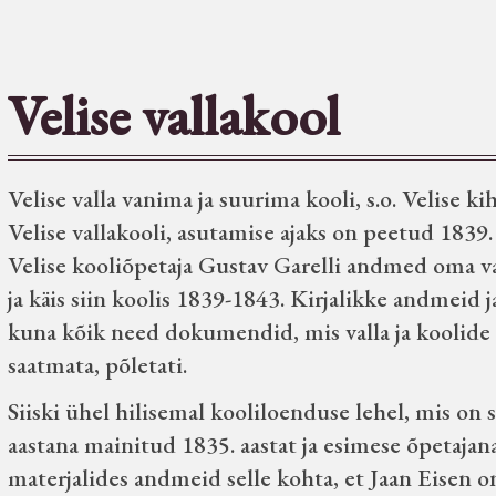
Velise vallakool
Velise valla vanima ja suurima kooli, s.o. Velise ki
Velise vallakooli, asutamise ajaks on peetud 1839
Velise kooliõpetaja Gustav Garelli andmed oma vana
ja käis siin koolis 1839-1843. Kirjalikke andmeid 
kuna kõik need dokumendid, mis valla ja koolide k
saatmata, põletati.
Siiski ühel hilisemal kooliloenduse lehel, mis on 
aastana mainitud 1835. aastat ja esimese õpetajan
materjalides andmeid selle kohta, et Jaan Eisen o