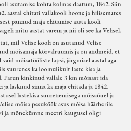
kooli asutamise kohta kolmas daatum, 1842. Siin
. aastal ehitati vallakooli hoone ja hilisemates
sest pannud maja ehitamise aasta kooli
geli mitu aastat varem ja nii oli see ka Velisel.
tat, mil Velise kooli on asutanud Velise
nud mõisamaja kõrvalruumis ja on andmeid, et
vaid mõisatööliste lapsi, järgmisel aastal aga
is suurenes ka loomulikult laste kisa ja
. Parun kinkinud vallale 3 km mõisast ida
 ja lasknud sinna ka maja ehitada ja 1842.
lestusel lastekisa suurenemisega mõisaõuel ja
Velise mõisa pesuköök asus mõisa häärberile
aavi ja mõnekümne meetri kaugusel oligi