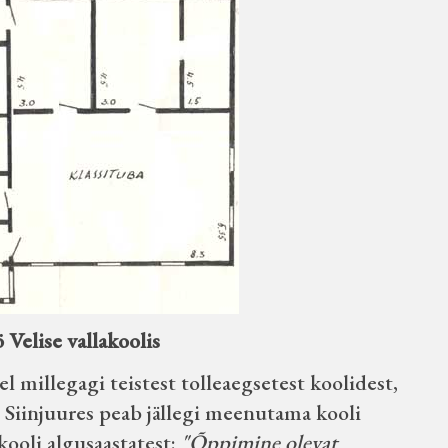
 Velise vallakoolis
el millegagi teistest tolleaegsetest koolidest,
 Siinjuures peab jällegi meenutama kooli
kooli algusaastatest:
"Õppimine olevat