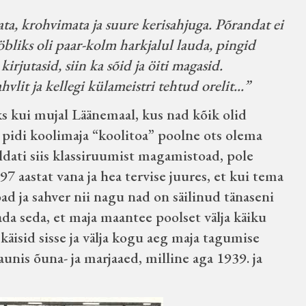
a, krohvimata ja suure kerisahjuga. Põrandat ei
öbliks oli paar-kolm harkjalul lauda, pingid
kirjutasid, siin ka sõid ja öiti magasid.
lit ja kellegi külameistri tehtud orelit...”
eks kui mujal Läänemaal, kus nad kõik olid
 pidi koolimaja “koolitoa” poolne ots olema
aldati siis klassiruumist magamistoad, pole
7 aastat vana ja hea tervise juures, et kui tema
d ja sahver nii nagu nad on säilinud tänaseni
da seda, et maja maantee poolset välja käiku
käisid sisse ja välja kogu aeg maja tagumise
aunis õuna- ja marjaaed, milline aga 1939. ja