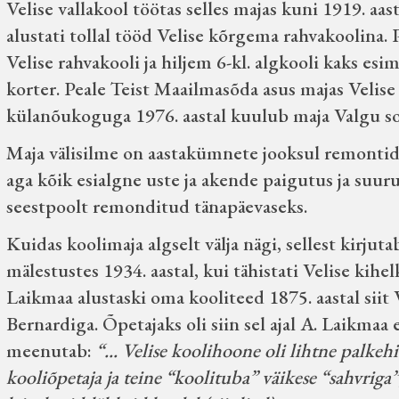
Velise vallakool töötas selles majas kuni 1919. aa
alustati tollal tööd Velise kõrgema rahvakoolina.
Velise rahvakooli ja hiljem 6-kl. algkooli kaks esim
korter. Peale Teist Maailmasõda asus majas Velis
külanõukoguga 1976. aastal kuulub maja Valgu so
Maja välisilme on aastakümnete jooksul remontid
aga kõik esialgne uste ja akende paigutus ja suu
seestpoolt remonditud tänapäevaseks.
Kuidas koolimaja algselt välja nägi, sellest kir
mälestustes 1934. aastal, kui tähistati Velise kihe
Laikmaa alustaski oma kooliteed 1875. aastal siit 
Bernardiga. Õpetajaks oli siin sel ajal A. Laikma
meenutab:
“... Velise koolihoone oli lihtne palkeh
kooliõpetaja ja teine “koolituba” väikese “sahvriga”