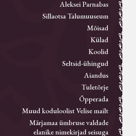
Aleksei Parnabas
Sillaotsa Talumuuseum
Mõisad
Külad
Koolid
Seltsid-ühingud
Aiandus
Tuletõrje
Õpperada
Muud koduloolist Velise mailt
Märjamaa ümbruse valdade
elanike nimekirjad seisuga