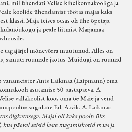
stani, mil ühendati Velise kihelkonnakooliga ja
 Peale koolide ühendamist töötas majas kaks
est klassi. Maja teises otsas oli ühe õpetaja
e külanõukogu ja peale liitmist Märjamaa
vhoosile.
e tagajärjel mõnevõrra muutunud. Alles on
rus, samuti ruumide jaotus. Muidugi on ruumid
jutab vanameister Ants Laikmaa (Laipmann) oma
lkonnakooli asutamise 50. aastapäeva. A.
Velise vallakoolist koos oma õe Maie ja vend
a emapoolne sugulane Ed. Aavik. A. Laikmaa
itus õlgkatusega. Majal oli kaks poolt: üks
, kus päeval seisid laste magamiskotid maas ja