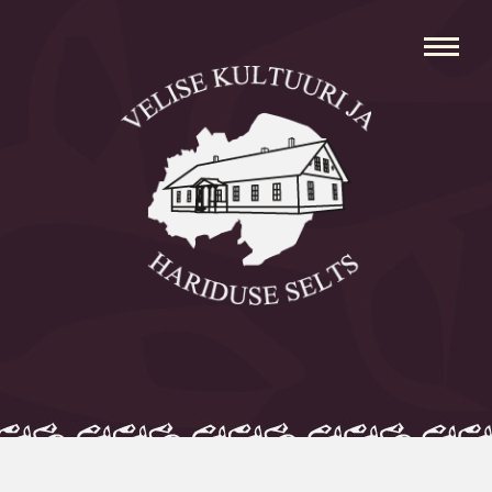
Avaleht
Aleksei Parnabas
Sillaotsa Talumuuseum
Mõisad
Külad
Koolid