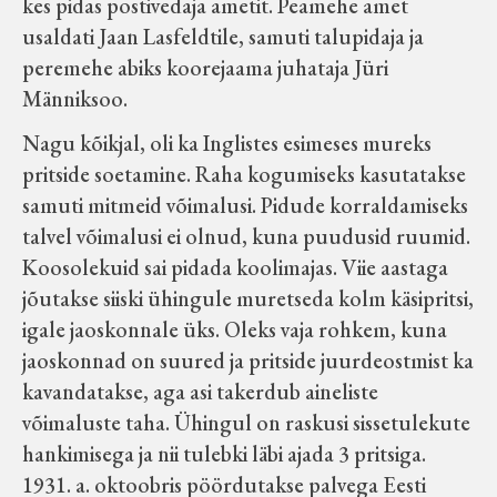
kes pidas postivedaja ametit. Peamehe amet
Velise kultuuri ja hariduse selts
usaldati Jaan Lasfeldtile, samuti talupidaja ja
peremehe abiks koorejaama juhataja Jüri
Virtuaalnäitused
Männiksoo.
Nagu kõikjal, oli ka Inglistes esimeses mureks
Otsi
pritside soetamine. Raha kogumiseks kasutatakse
samuti mitmeid võimalusi. Pidude korraldamiseks
Tagasiside
talvel võimalusi ei olnud, kuna puudusid ruumid.
Koosolekuid sai pidada koolimajas. Viie aastaga
jõutakse siiski ühingule muretseda kolm käsipritsi,
igale jaoskonnale üks. Oleks vaja rohkem, kuna
jaoskonnad on suured ja pritside juurdeostmist ka
kavandatakse, aga asi takerdub aineliste
võimaluste taha. Ühingul on raskusi sissetulekute
hankimisega ja nii tulebki läbi ajada 3 pritsiga.
1931. a. oktoobris pöördutakse palvega Eesti