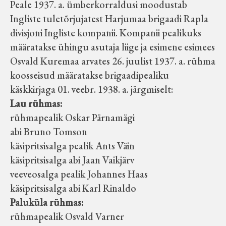
Peale 1937. a. ümberkorraldusi moodustab
Ingliste tuletõrjujatest Harjumaa brigaadi Rapla
divisjoni Ingliste kompanii. Kompanii pealikuks
määratakse ühingu asutaja liige ja esimene esimees
Osvald Kuremaa arvates 26. juulist 1937. a. rühma
koosseisud määratakse brigaadipealiku
käskkirjaga 01. veebr. 1938. a. järgmiselt:
Lau rühmas:
rühmapealik Oskar Pärnamägi
abi Bruno Tomson
käsipritsisalga pealik Ants Väin
käsipritsisalga abi Jaan Vaikjärv
veeveosalga pealik Johannes Haas
käsipritsisalga abi Karl Rinaldo
Paluküla rühmas:
rühmapealik Osvald Varner