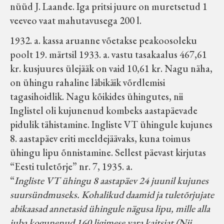
nüüd J. Laande. Iga pritsi juure on muretsetud 1
veeveo vaat mahutavusega 200 l.
1932. a. kassa aruanne võetakse peakoosoleku
poolt 19. märtsil 1933. a. vastu tasakaalus 467,61
kr. kusjuures ülejääk on vaid 10,61 kr. Nagu näha,
on ühingu rahaline läbikäik võrdlemisi
tagasihoidlik. Nagu kõikides ühingutes, nii
Inglistel oli kujunenud kombeks aastapäevade
pidulik tähistamine. Ingliste VT ühingule kujunes
8. aastapäev eriti meeldejäävaks, kuna toimus
ühingu lipu õnnistamine. Sellest päevast kirjutas
“Eesti tuletõrje” nr. 7, 1935. a.
“
Ingliste VT ühingu 8 aastapäev 24 juunil kujunes
suursündmuseks. Kohalikud daamid ja tuletõrjujate
abikaasad annetasid ühingule nägusa lipu, mille alla
juba kogunenud 160 ligimese vara kaitsjat (Nii