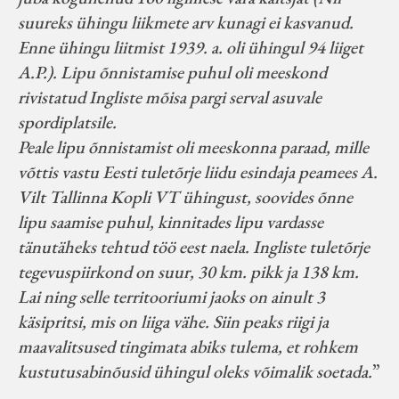
suureks ühingu liikmete arv kunagi ei kasvanud.
Enne ühingu liitmist 1939. a. oli ühingul 94 liiget
A.P.). Lipu õnnistamise puhul oli meeskond
rivistatud Ingliste mõisa pargi serval asuvale
spordiplatsile.
Peale lipu õnnistamist oli meeskonna paraad, mille
võttis vastu Eesti tuletõrje liidu esindaja peamees A.
Vilt Tallinna Kopli VT ühingust, soovides õnne
lipu saamise puhul, kinnitades lipu vardasse
tänutäheks tehtud töö eest naela. Ingliste tuletõrje
tegevuspiirkond on suur, 30 km. pikk ja 138 km.
Lai ning selle territooriumi jaoks on ainult 3
käsipritsi, mis on liiga vähe. Siin peaks riigi ja
maavalitsused tingimata abiks tulema, et rohkem
kustutusabinõusid ühingul oleks võimalik soetada.
”