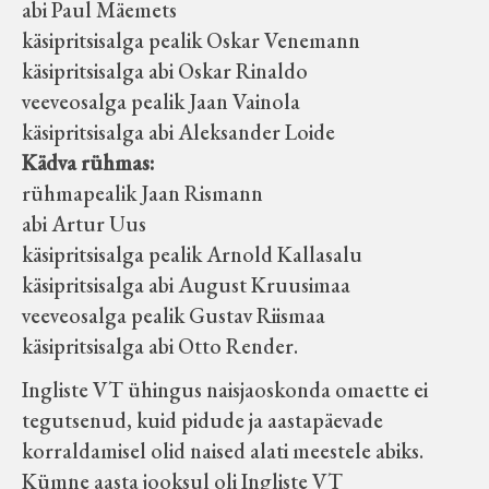
abi Paul Mäemets
käsipritsisalga pealik Oskar Venemann
käsipritsisalga abi Oskar Rinaldo
veeveosalga pealik Jaan Vainola
käsipritsisalga abi Aleksander Loide
Kädva rühmas:
rühmapealik Jaan Rismann
abi Artur Uus
käsipritsisalga pealik Arnold Kallasalu
käsipritsisalga abi August Kruusimaa
veeveosalga pealik Gustav Riismaa
käsipritsisalga abi Otto Render.
Ingliste VT ühingus naisjaoskonda omaette ei
tegutsenud, kuid pidude ja aastapäevade
korraldamisel olid naised alati meestele abiks.
Kümne aasta jooksul oli Ingliste VT