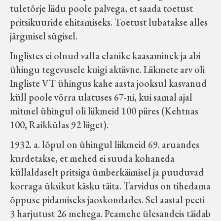
tuletõrje liidu poole palvega, et saada toetust
Koduleht on teoks saanud tänu Sillaotsa
pritsikuuride ehitamiseks. Toetust lubatakse alles
Muuseumisõprade Seltsingu, Kohaliku
järgmisel sügisel.
Omaalgatuse Programmi ja Märjamaa
Vallavalitsuse abile.
Inglistes ei olnud valla elanike kaasaminek ja abi
ühingu tegevusele kuigi aktiivne. Liikmete arv oli
Ingliste VT ühingus kahe aasta jooksul kasvanud
küll poole võrra ulatuses 67-ni, kui samal ajal
mitmel ühingul oli liikmeid 100 piires (Kehtnas
100, Raikkülas 92 liiget).
1932. a. lõpul on ühingul liikmeid 69. aruandes
kurdetakse, et mehed ei suuda kohaneda
küllaldaselt pritsiga ümberkäimisel ja puuduvad
korraga üksikut käsku täita. Tarvidus on tihedama
õppuse pidamiseks jaoskondades. Sel aastal peeti
3 harjutust 26 mehega. Peamehe ülesandeis täidab