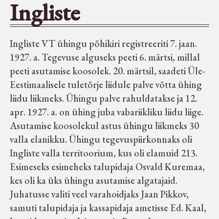
Ingliste
Seltsid-ühingud
Ingliste VT ühingu põhikiri registreeriti 7. jaan.
Aiandus
1927. a. Tegevuse alguseks peeti 6. märtsi, millal
peeti asutamise koosolek. 20. märtsil, saadeti Üle-
Tuletõrje
Eestimaalisele tuletõrje liidule palve võtta ühing
liidu liikmeks. Ühingu palve rahuldatakse ja 12.
Õpperada
apr. 1927. a. on ühing juba vabariikliku liidu liige.
Asutamise koosolekul astus ühingu liikmeks 30
Muud koduloolist Velise mailt
valla elanikku. Ühingu tegevuspiirkonnaks oli
Ingliste valla territoorium, kus oli elamuid 213.
Esimeseks esimeheks talupidaja Osvald Kuremaa,
Märjamaa ümbruse valdade
kes oli ka üks ühingu asutamise algatajaid.
elanike nimekirjad seisuga
Juhatusse valiti veel varahoidjaks Jaan Pikkov,
15.12.1938
samuti talupidaja ja kassapidaja ametisse Ed. Kaal,