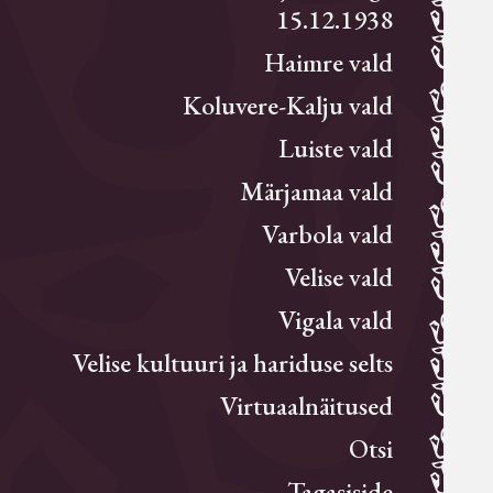
15.12.1938
Haimre vald
Koluvere-Kalju vald
Luiste vald
Märjamaa vald
Varbola vald
Velise vald
Vigala vald
Velise kultuuri ja hariduse selts
Virtuaalnäitused
Otsi
Tagasiside