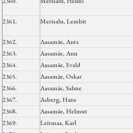
2360.
Merisalu, Helmi
2361.
Merisalu, Lembit
2362.
Aasamäe, Ants
2363.
Aasamäe, Ann
2364.
Aasamäe, Evald
2365.
Aasamäe, Oskar
2366.
Aasamäe, Salme
2367.
Asberg, Hans
2368.
Aasamäe, Helmut
2369.
Leitmaa, Karl