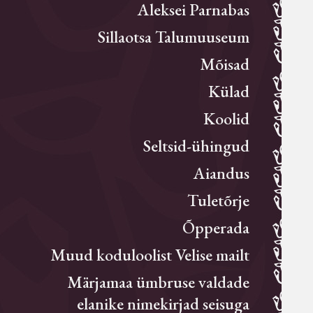
Aleksei Parnabas
Sillaotsa Talumuuseum
Mõisad
Külad
Koolid
Seltsid-ühingud
Aiandus
Tuletõrje
Õpperada
Muud koduloolist Velise mailt
Märjamaa ümbruse valdade
elanike nimekirjad seisuga