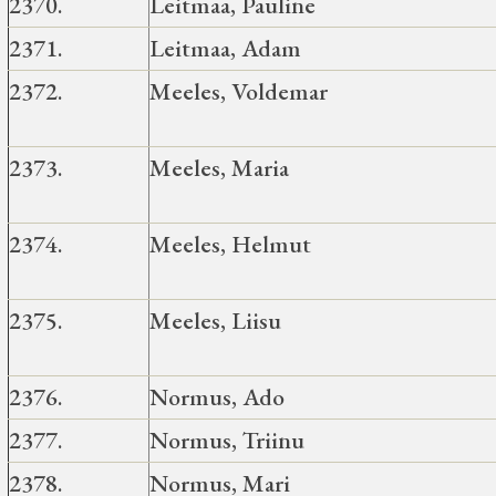
2370.
Leitmaa, Pauline
2371.
Leitmaa, Adam
2372.
Meeles, Voldemar
2373.
Meeles, Maria
2374.
Meeles, Helmut
2375.
Meeles, Liisu
2376.
Normus, Ado
2377.
Normus, Triinu
2378.
Normus, Mari