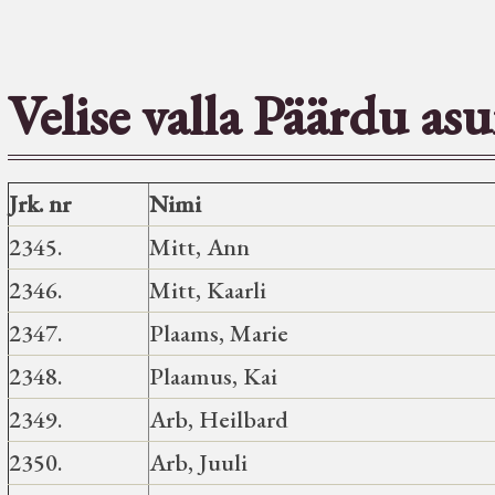
Velise valla Päärdu as
Jrk. nr
Nimi
2345.
Mitt, Ann
2346.
Mitt, Kaarli
2347.
Plaams, Marie
2348.
Plaamus, Kai
2349.
Arb, Heilbard
2350.
Arb, Juuli