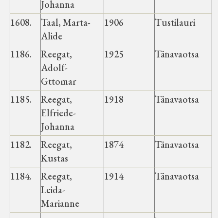
Johanna
1608.
Taal, Marta-
1906
Tustilauri
Alide
1186.
Reegat,
1925
Tänavaotsa
Adolf-
Gttomar
1185.
Reegat,
1918
Tänavaotsa
Elfriede-
Johanna
1182.
Reegat,
1874
Tänavaotsa
Kustas
1184.
Reegat,
1914
Tänavaotsa
Leida-
Marianne