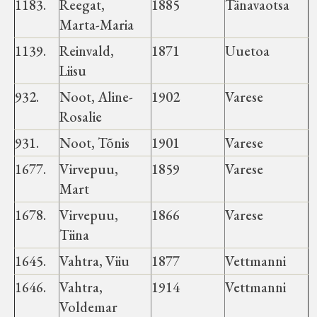
1183.
Reegat,
1885
Tänavaotsa
Marta-Maria
1139.
Reinvald,
1871
Uuetoa
Liisu
932.
Noot, Aline-
1902
Varese
Rosalie
931.
Noot, Tõnis
1901
Varese
1677.
Virvepuu,
1859
Varese
Mart
1678.
Virvepuu,
1866
Varese
Tiina
1645.
Vahtra, Viiu
1877
Vettmanni
1646.
Vahtra,
1914
Vettmanni
Voldemar