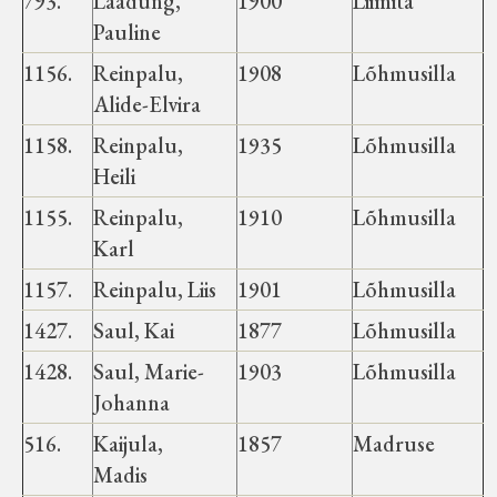
793.
Laadung,
1900
Liimita
Pauline
1156.
Reinpalu,
1908
Lõhmusilla
Alide-Elvira
1158.
Reinpalu,
1935
Lõhmusilla
Heili
1155.
Reinpalu,
1910
Lõhmusilla
Karl
1157.
Reinpalu, Liis
1901
Lõhmusilla
1427.
Saul, Kai
1877
Lõhmusilla
1428.
Saul, Marie-
1903
Lõhmusilla
Johanna
516.
Kaijula,
1857
Madruse
Madis