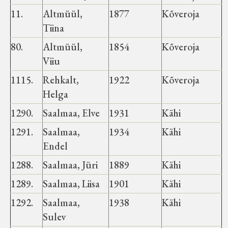
11.
Altmüül,
1877
Kõveroja
Tiina
80.
Altmüül,
1854
Kõveroja
Viiu
1115.
Rehkalt,
1922
Kõveroja
Helga
1290.
Saalmaa, Elve
1931
Kähi
1291.
Saalmaa,
1934
Kähi
Endel
1288.
Saalmaa, Jüri
1889
Kähi
1289.
Saalmaa, Liisa
1901
Kähi
1292.
Saalmaa,
1938
Kähi
Sulev