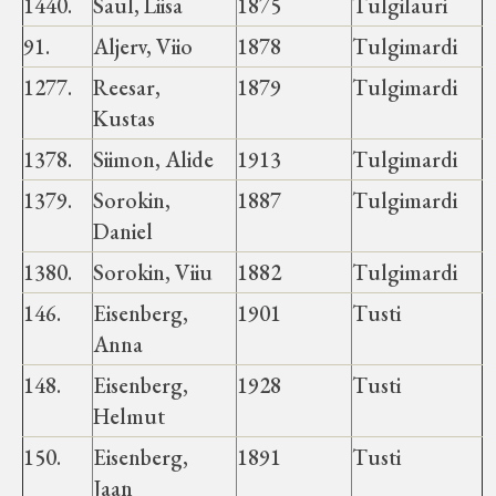
1440.
Saul, Liisa
1875
Tulgilauri
91.
Aljerv, Viio
1878
Tulgimardi
1277.
Reesar,
1879
Tulgimardi
Kustas
1378.
Siimon, Alide
1913
Tulgimardi
1379.
Sorokin,
1887
Tulgimardi
Daniel
1380.
Sorokin, Viiu
1882
Tulgimardi
146.
Eisenberg,
1901
Tusti
Anna
148.
Eisenberg,
1928
Tusti
Helmut
150.
Eisenberg,
1891
Tusti
Jaan