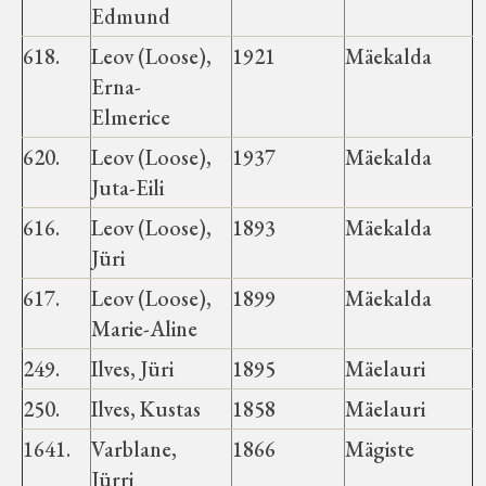
Edmund
618.
Leov (Loose),
1921
Mäekalda
Erna-
Elmerice
620.
Leov (Loose),
1937
Mäekalda
Juta-Eili
616.
Leov (Loose),
1893
Mäekalda
Jüri
617.
Leov (Loose),
1899
Mäekalda
Marie-Aline
249.
Ilves, Jüri
1895
Mäelauri
250.
Ilves, Kustas
1858
Mäelauri
1641.
Varblane,
1866
Mägiste
Jürri