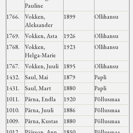
Pauline
1766.
Vokken,
1899
Ollihansu
Aleksander
1769.
Vokken, Asta
1926
Ollihansu
1768.
Vokken,
1923
Ollihansu
Helga-Marie
1767.
Vokken, Juuli
1895
Ollihansu
1432.
Saul, Mai
1879
Papli
1431.
Saul, Mart
1880
Papli
1011.
Pärna, Endla
1920
Põllusmaa
1010.
Pärna, Juuli
1886
Põllusmaa
1009.
Pärna, Kustas
1880
Põllusmaa
1012.
Päärson, Ann
1850
Põllusmaa