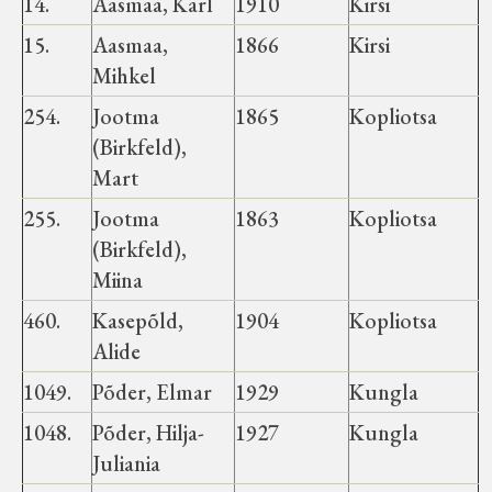
14.
Aasmaa, Karl
1910
Kirsi
15.
Aasmaa,
1866
Kirsi
Mihkel
254.
Jootma
1865
Kopliotsa
(Birkfeld),
Mart
255.
Jootma
1863
Kopliotsa
(Birkfeld),
Miina
460.
Kasepõld,
1904
Kopliotsa
Alide
1049.
Põder, Elmar
1929
Kungla
1048.
Põder, Hilja-
1927
Kungla
Juliania