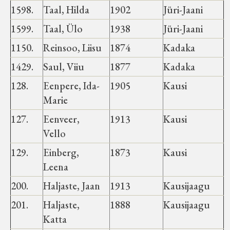
Velise kultuuri ja hariduse selts
1598.
Taal, Hilda
1902
Jüri-Jaani
1599.
Taal, Ülo
1938
Jüri-Jaani
Virtuaalnäitused
1150.
Reinsoo, Liisu
1874
Kadaka
Otsi
1429.
Saul, Viiu
1877
Kadaka
128.
Eenpere, Ida-
1905
Kausi
Tagasiside
Marie
127.
Eenveer,
1913
Kausi
Vello
129.
Einberg,
1873
Kausi
Leena
200.
Haljaste, Jaan
1913
Kausijaagu
201.
Haljaste,
1888
Kausijaagu
Katta