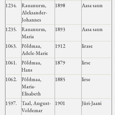
Haimre vald
1234.
Rauanurm,
1898
Aasa saun
Aleksander-
Johannes
Koluvere-Kalju vald
1235.
Rauanurm,
1893
Aasa saun
Maria
Luiste vald
1063.
Põldmaa,
1912
Iirase
Märjamaa vald
Adele-Marie
1061.
Põldmaa,
1879
Iirse
Varbola vald
Hans
1062.
Põldmaa,
1885
Iirse
Velise vald
Maria-
Elisabeth
Vigala vald
1597.
Taal, August-
1901
Jüri-Jaani
Voldemar