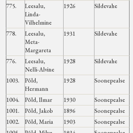
775.
Leesalu,
1926
Sildevahe
Linda-
Vilhelmine
778.
Leesalu,
1931
Sildevahe
Meta-
Margareta
776.
Leesalu,
1928
Sildevahe
Nelli-Alvine
1003.
Põld,
1928
Soonepealse
Hermann
1004.
Põld, Ilmar
1930
Soonepealse
1001.
Põld, Jakob
1896
Soonepealse
1002.
Põld, Maria
1903
Soonepealse
1005.
Põld, Milve
1934
Soonepealse