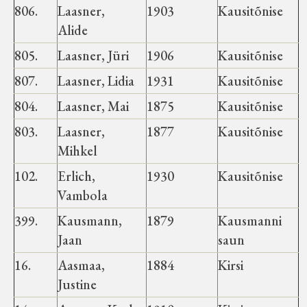
Koduleht on teoks saanud tänu Sillaotsa
806.
Laasner,
1903
Kausitõnise
Muuseumisõprade Seltsingu, Kohaliku
Alide
Omaalgatuse Programmi ja Märjamaa
805.
Laasner, Jüri
1906
Kausitõnise
Vallavalitsuse abile.
807.
Laasner, Lidia
1931
Kausitõnise
804.
Laasner, Mai
1875
Kausitõnise
803.
Laasner,
1877
Kausitõnise
Mihkel
102.
Erlich,
1930
Kausitõnise
Vambola
399.
Kausmann,
1879
Kausmanni
Jaan
saun
16.
Aasmaa,
1884
Kirsi
Justine