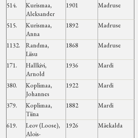
514.
Kurismaa,
1901
Madruse
Aleksander
515.
Kurismaa,
1892
Madruse
Anna
1132.
Randma,
1868
Madruse
Liisu
171.
Hallkivi,
1936
Mardi
Arnold
380.
Koplimaa,
1922
Mardi
Johannes
379.
Koplimaa,
1882
Mardi
Tiina
619.
Leov (Loose),
1926
Mäekalda
Alois-