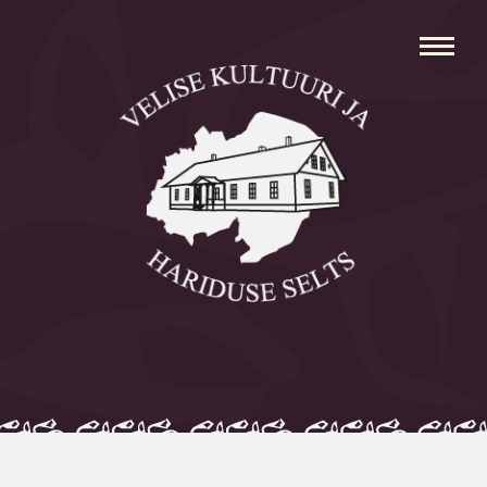
Avaleht
Aleksei Parnabas
Sillaotsa Talumuuseum
Mõisad
Külad
Koolid