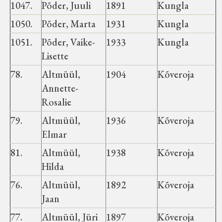
1047.
Põder, Juuli
1891
Kungla
1050.
Põder, Marta
1931
Kungla
1051.
Põder, Vaike-
1933
Kungla
Lisette
78.
Altmüül,
1904
Kõveroja
Annette-
Rosalie
79.
Altmüül,
1936
Kõveroja
Elmar
81.
Altmüül,
1938
Kõveroja
Hilda
76.
Altmüül,
1892
Kõveroja
Jaan
77.
Altmüül, Jüri
1897
Kõveroja