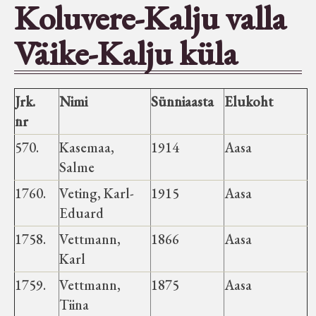
Koluvere-Kalju valla
Seltsid-ühingud
Väike-Kalju küla
Aiandus
Jrk.
Nimi
Sünniaasta
Elukoht
Tuletõrje
nr
570.
Kasemaa,
1914
Aasa
Õpperada
Salme
1760.
Veting, Karl-
1915
Aasa
Muud koduloolist Velise mailt
Eduard
1758.
Vettmann,
1866
Aasa
Märjamaa ümbruse valdade
Karl
elanike nimekirjad seisuga
1759.
15.12.1938
Vettmann,
1875
Aasa
Tiina